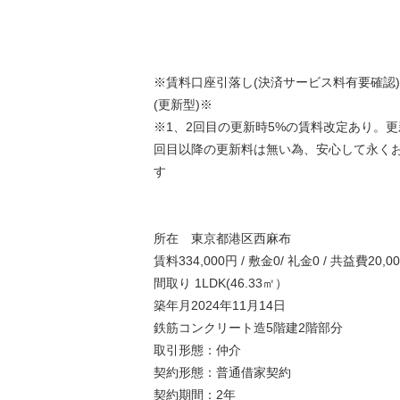
※賃料口座引落し(決済サービス料有要確認)
(更新型)※
※1、2回目の更新時5%の賃料改定あり。更
回目以降の更新料は無い為、安心して永く
す
所在 東京都港区西麻布
賃料334,000円 / 敷金0/ 礼金0 / 共益費20,0
間取り 1LDK(46.33㎡）
築年月2024年11月14日
鉄筋コンクリート造5階建2階部分
取引形態：仲介
契約形態：普通借家契約
契約期間：2年