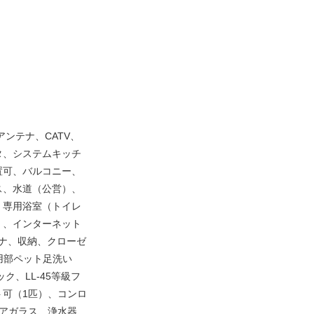
ンテナ、CATV、
タ、システムキッチ
置可、バルコニー、
ス、水道（公営）、
、専用浴室（トイレ
）、インターネット
テナ、収納、クローゼ
用部ペット足洗い
ク、LL-45等級フ
可（1匹）、コンロ
アガラス、浄水器、