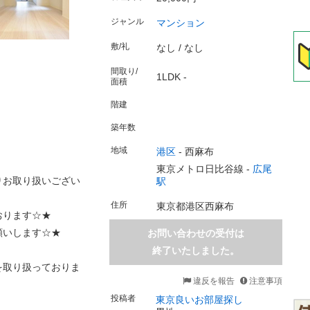
ジャンル
マンション
敷/礼
なし / なし
間取り/
1LDK -
面積
階建
築年数
地域
港区
-
西麻布
東京メトロ日比谷線 -
広尾
りお取り扱いござい
駅
住所
東京都港区西麻布
おります☆★
願いします☆★
お問い合わせの受付は
終了いたしました。
を取り扱っておりま
違反を報告
注意事項
投稿者
東京良いお部屋探し