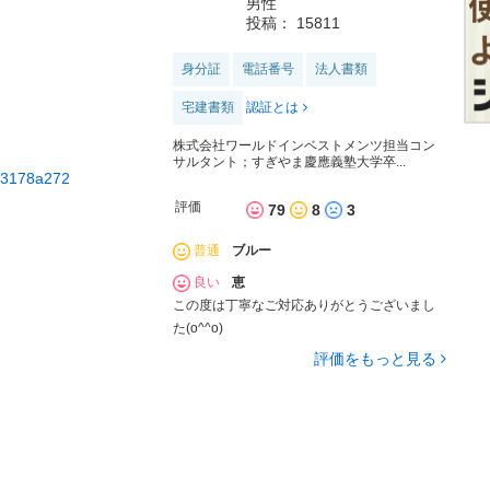
男性
投稿： 15811
身分証
電話番号
法人書類
宅建書類
認証とは
株式会社ワールドインベストメンツ担当コン
サルタント；すぎやま慶應義塾大学卒...
433178a272
評価
79
8
3
普通
ブルー
良い
恵
この度は丁寧なご対応ありがとうございまし
た(o^^o)
評価をもっと見る