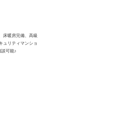
様、床暖房完備、高級
セキュリティマンショ
談可能♪