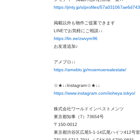
https://jmty.jp/s/profiles/57a031067ae6d7
掲載以外も物件ご提案できます
LINEでお気軽にご相談↓↓
https://lin.ee/zwvym96
お友達追加♪
アメブロ↓↓
https://ameblo.jp/moemoerealestate/
☆★↓↓Instagram☆★↓↓
https://www.instagram.com/iioheya.tokyo/
株式会社ワールドインベストメンツ
東京都知事（7）73654号
〒150-0012
東京都渋谷区広尾5-1-14広尾ハイツ412号室