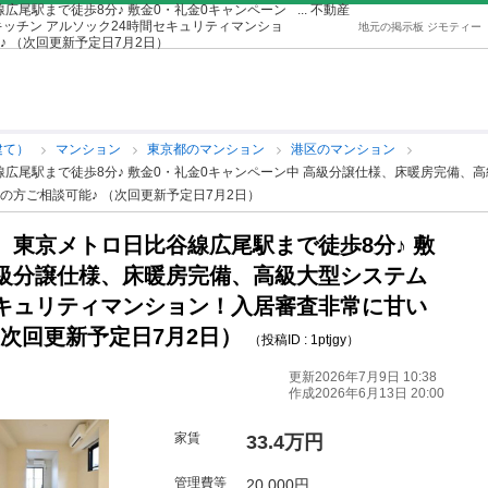
広尾駅まで徒歩8分♪ 敷金0・礼金0キャンペーン
... 不動産
ッチン アルソック24時間セキュリティマンショ
地元の掲示板 ジモティー
 （次回更新予定日7月2日）
建て）
マンション
東京都のマンション
港区のマンション
線広尾駅まで徒歩8分♪ 敷金0・礼金0キャンペーン中 高級分譲仕様、床暖房完備、高
方ご相談可能♪ （次回更新予定日7月2日）
 東京メトロ日比谷線広尾駅まで徒歩8分♪ 敷
高級分譲仕様、床暖房完備、高級大型システム
セキュリティマンション！入居審査非常に甘い
（次回更新予定日7月2日）
（投稿ID : 1ptjgy）
更新2026年7月9日 10:38
作成2026年6月13日 20:00
家賃
33.4万円
管理費等
20,000円