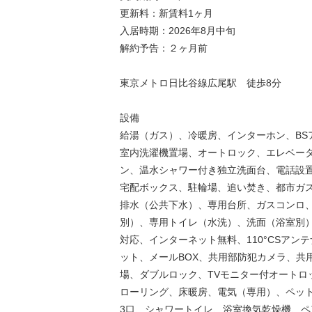
更新料：新賃料1ヶ月
入居時期：2026年8月中旬
解約予告：２ヶ月前
東京メトロ日比谷線広尾駅 徒歩8分
設備
給湯（ガス）、冷暖房、インターホン、BSア
室内洗濯機置場、オートロック、エレベー
ン、温水シャワー付き独立洗面台、電話設
宅配ボックス、駐輪場、追い焚き、都市ガ
排水（公共下水）、専用台所、ガスコンロ
別）、専用トイレ（水洗）、洗面（浴室別
対応、インターネット無料、110°CSアン
ット、メールBOX、共用部防犯カメラ、共
場、ダブルロック、TVモニター付オートロッ
ローリング、床暖房、電気（専用）、ペット
3口、シャワートイレ、浴室換気乾燥機、ペ