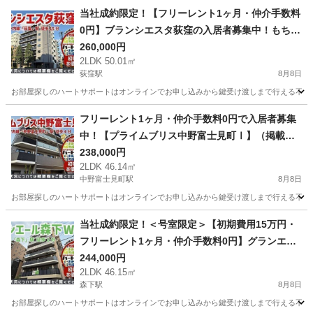
当社成約限定！【フリーレント1ヶ月・仲介手数料
0円】ブランシエスタ荻窪の入居者募集中！もちろ
ん仲介手数料0円です！公式図面はLINE公式アカ
260,000円
2LDK 50.01㎡
ウントからご送付いたします！（掲載日2026年8
荻窪駅
8月8日
月8日 広告有効期限14日間）
お部屋探しのハートサポートはオンラインでお申し込みから鍵受け渡しまで行える不動産仲介
東京
杉並区
荻窪駅
マンション
仲介手数料
フリーレント1ヶ月・仲介手数料0円で入居者募集
中！【プライムブリス中野富士見町Ⅰ】（掲載日2
026年8月8日 広告有効期限14日間）
238,000円
2LDK 46.14㎡
中野富士見町駅
8月8日
お部屋探しのハートサポートはオンラインでお申し込みから鍵受け渡しまで行える不動産仲介
東京
中野区
中野富士見町駅
マンション
仲介手数料
当社成約限定！＜号室限定＞【初期費用15万円・
フリーレント1ヶ月・仲介手数料0円】グランエー
ル森下WESTの入居者募集中！公式図面はLINE公
244,000円
2LDK 46.15㎡
式アカウントからご送付いたします！（掲載日202
森下駅
8月8日
6年8月8日 広告有効期限14日間）
お部屋探しのハートサポートはオンラインでお申し込みから鍵受け渡しまで行える不動産仲介