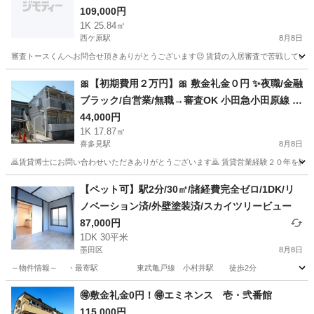
109,000円
原駅 徒歩6分❗️北区西ケ原２丁目 17-20 ❗️AT61828
1K 25.84㎡
西ケ原駅
8月8日
審査トースくんへお問合せ頂きありがとうございます😉 賃貸の入居審査で苦戦しているあな
東京
北区
西ケ原駅
マンション
物件
🎀【初期費用２万円】🎀 敷金礼金０円 ✨夜職/金融
ブラック/自営業/無職→審査OK 小田急小田原線 喜
多見駅 徒歩7分❗️狛江市岩戸北３丁目 13-6 ❗️ZECI57
44,000円
1K 17.87㎡
302
喜多見駅
8月8日
🙇賃貸博士にお問い合わせいただきありがとうございます🙇 賃貸営業経験２０年を誇る
東京
狛江市
喜多見駅
アパート
物件
【ペット可】駅2分/30㎡/諸経費完全ゼロ/1DK/リ
ノベーション済/外壁塗装済/スカイツリービュー
87,000円
1DK 30平米
墨田区
8月8日
～物件情報～ ・最寄駅 東武亀戸線 小村井駅 徒歩2分
東京
墨田区
アパート
徒歩
🉐敷金礼金0円！🉐エミネンス 壱・弐番館
115,000円