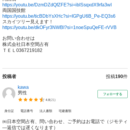
https://youtu.be/DzmDZdQfZFE?si=ibISsqxdX9rfa3wI
https://youtu.be/ticBDbYsXHc?si=IGPgU6B_Pe-EQ3s6
https://youtu.be/dkOFyr3NWBI?si=1noeSpuQeFE-rVVB
お問い合わせは

株式会社日本空間占有

ＴＥＬ0367219182

投稿者
投稿
190
件
kawa
男性
フォローする
4.8
(
21
)
身分証
電話番号
法人書類
宅建書類
㈱日本空間占有、問い合わせ、ご予約はお電話で（ジモティ
―返信では遅くなります）