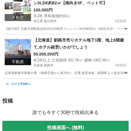
ン3LDK約82㎡【南向き5F、ペット可】
100,000円
3LDK 専有面積約82㎡
不動産
埼玉県 春日部市
7月31日
【春日部】北春日部駅徒歩約15分内牧貸マンション3LDK約82㎡【南向き5F、ペット可】 東武
埼玉
春日部市
マンション
徒歩
【北海道】釧路市売りホテル地下1階、地上6階建
て,ホテル経営いかがでしょう
50,000,000円
4LDK以上 土地面積 562.06㎡ 建物 1962.90㎡
不動産
北海道 釧路市
7月31日
北海道釧路市新橋大通 （釧路空港から車20分） 交通 根室本線 釧路駅より徒歩33分、阿寒バス
北海道
釧路市
中古（マンション/一戸建て）
徒歩
ページTOPへ
投稿
誰でも今すぐ30秒で投稿出来る
投稿画面へ (無料)