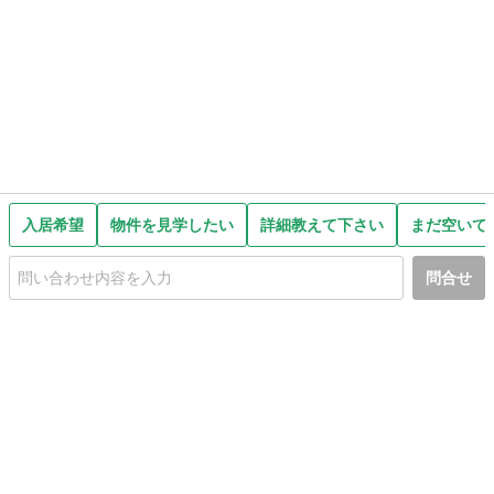
入居希望
物件を見学したい
詳細教えて下さい
まだ空いて
問合せ
初めての方へ
利用規約
プライバシーポリシー
プライバシー・ステートメント
健全化に資する運用方針
お問い合わせ
運営会社
サイトマップ