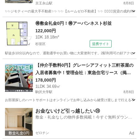
京王永山駅
8月8日
歩3分❗️多摩市貝取１丁目 54-16 ❗️ZEROT61791
✨✨ジモティーの最大手不動産✨✨ ✨✨【ルームゼロ不動産】✨✨ 🙇‍♂️🙇‍♂️賃貸の成約件数800件を
東京
多摩市
京王永山駅
マンション
物件
🉐敷金礼金0円！🉐アーバンネスト杉並
122,000円
1DK 18.18m²
杉並区
提携サイト
駅徒歩10分以内なので、通勤通学やお買い物に大変便利です。2駅利用可の好アクセス
東京
杉並区
マンション
【仲介手数料0円】グレーシアフィット三軒茶屋の
入居者募集中！管理会社：東急住宅リース（掲載
日2026年8月8日 広告有効期限14日間）
178,000円
1LDK 34.69㎡
駒沢大学駅
8月8日
お部屋探しのハートサポートはオンラインでお申し込みから鍵受け渡しまで行える不動産仲介
東京
世田谷区
駒沢大学駅
マンション
仲介手数料
お金ないけど引っ越したい😢
敷金・礼金なしの物件多数掲載！今すぐ無料ダウンロ
ード✨
ゼロチン
Ad