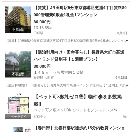
東京
港区
白金高輪駅
マンション
徒歩
【賃貸】JR田町駅9分東京都港区芝浦4丁目賃料80
000管理費0敷金1礼金1マンション
80,000円
1R 16.55㎡
不動産
田町駅
8月1日
【賃貸】JR田町駅9分東京都港区芝浦4丁目賃料80000管理費0敷金1礼金1マンション JR田
東京
港区
田町駅
マンション
外国人
【湯治利用向け・田舎暮らし】長野県大町市高瀬
ハイランド貸別荘【１週間プラン】
30,000円
１４８㎡ うち居室約１２帖
不動産
長野県 大町市
6月22日
【湯治利用向け・田舎暮らし】長野県大町市高瀬ハイランド貸別荘【１週間より貸出】 長野県大町市平高瀬
長野
大町市
その他
別荘
【ペット可×敷礼ゼロ🉐】物件🏠を多数掲
載‼️
ペット可／広々２LDKでペットもノンストレス🐾
ゼロチン
Ad
【春日部】北春日部駅徒歩約15分内牧貸マンショ