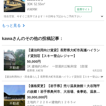
3DK 52.55m²
武蔵関駅
提携サイト
現在空室、今すぐご見学できます！※日時を下記からご予約下さい
東京
練馬区
武蔵関駅
アパート
もっと見る
kawa
さんのその他の投稿記事：
【湯治利用向け賃貸】長野県大町市高瀬ハイラン
ド貸別荘【スキー登山レジャー】
50,000円
1K 建物約148㎡ 一部屋約12帖和室 1部屋
不動産
長野県 大町市
6月22日
【湯治利用向け・田舎暮らし】長野県大町市高瀬ハイランド貸別荘【スキー登山レジャー】 長野県大
長野
大町市
その他
別荘
【価格変更】【岩手県】売り温泉旅館！大谷翔平
の故郷！岩手県奥州市、大浴場、食事処、温泉権
利相談【収益物件】
30,000,000円
土地約７２２６㎡建物約１２６５㎡
不動産