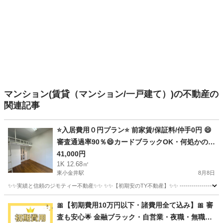
マンション(賃貸（マンション/一戸建て）)の不動産の
関連記事
⭐️入居費用０円プラン⭐️ 前家賃/保証料/仲手0円 😄
審査通過率90％😄カードブラックOK・何処かの保
証会社でトラブルOK・様々な理由で審査が難航し
41,000円
1K 12.68㎡
ているお客様OK✨ ＪＲ中央本線 東小金井駅 徒歩
東小金井駅
8月8日
8分❗️小金井市梶野町２丁目 7 ❗️.57938
✨✨実績と信頼のジモティー不動産✨✨ ✨✨【初期安のTY不動産】✨✨ ------------------------
東京
小金井市
東小金井駅
アパート
物件
🎀【初期費用10万円以下・諸費用全て込み】🎀 審
査も安心🌟 金融ブラック・自営業・夜職・無職ど