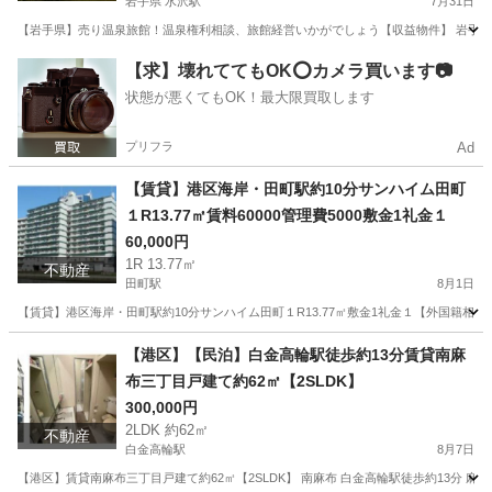
岩手県 水沢駅
7月31日
【岩手県】売り温泉旅館！温泉権利相談、旅館経営いかがでしょう【収益物件】 岩手県奥州市 
岩手
奥州市
水沢駅
その他
物件
【求】壊れててもOK⭕️カメラ買います📷
状態が悪くてもOK！最大限買取します
プリフラ
Ad
【賃貸】港区海岸・田町駅約10分サンハイム田町
１R13.77㎡賃料60000管理費5000敷金1礼金１
60,000円
1R 13.77㎡
不動産
田町駅
8月1日
【賃貸】港区海岸・田町駅約10分サンハイム田町１R13.77㎡敷金1礼金１【外国籍相談】 Ｊ
東京
港区
田町駅
マンション
定額制
【港区】【民泊】白金高輪駅徒歩約13分賃貸南麻
布三丁目戸建て約62㎡【2SLDK】
300,000円
2LDK 約62㎡
不動産
白金高輪駅
8月7日
【港区】賃貸南麻布三丁目戸建て約62㎡【2SLDK】 南麻布 白金高輪駅徒歩約13分 麻布十番駅徒歩