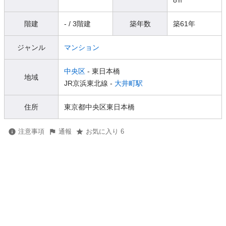
8㎡
階建
- / 3階建
築年数
築61年
ジャンル
マンション
中央区
- 東日本橋
地域
JR京浜東北線 -
大井町駅
住所
東京都中央区東日本橋
注意事項
通報
お気に入り 6