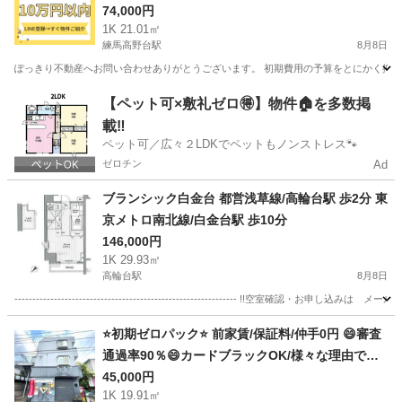
んな方でも審査OK🌟 LINE登録ですぐに物件をご
74,000円
1K 21.01㎡
紹介します。西武池袋・豊島線 練馬高野台駅 徒歩
練馬高野台駅
8月8日
10分 練馬区高野台４丁目 地図を見る
ぽっきり不動産へお問い合わせありがとうございます。 初期費用の予算をとにかく抑えた
東京
練馬区
練馬高野台駅
マンション
物件
【ペット可×敷礼ゼロ🉐】物件🏠を多数掲
載‼️
ペット可／広々２LDKでペットもノンストレス🐾
ゼロチン
Ad
ブランシック白金台 都営浅草線/高輪台駅 歩2分 東
京メトロ南北線/白金台駅 歩10分
146,000円
1K 29.93㎡
高輪台駅
8月8日
-------------------------------------------------------------- !!空室確認・お申し込みは 
東京
港区
高輪台駅
賃貸（マンション/一戸建て）
物件
⭐️初期ゼロパック⭐️ 前家賃/保証料/仲手0円 😄審査
通過率90％😄カードブラックOK/様々な理由で審
査が難航しているお客様OK✨ 京王相模原線 京王
45,000円
1K 19.91㎡
永山 徒歩20分バス11分 バス停 貝取北センター 停