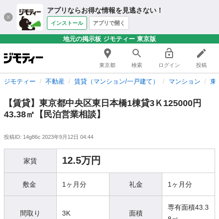
アプリならお得な情報を見逃さない！
インストール
アプリで開く
地元の掲示板 ジモティー 東京版
東京都
検索
ログイン
投稿
ジモティー
不動産
賃貸（マンション/一戸建て）
マンション
東
【賃貸】東京都中央区東日本橋1棟貸3Ｋ125000円
43.38㎡【民泊営業相談】
投稿ID: 14g86c
2023年9月12日 04:44
12.5万円
家賃
敷金
1ヶ月分
礼金
1ヶ月分
専有面積43.3
間取り
3K
面積