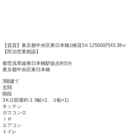
【賃貸】東京都中央区東日本橋1棟貸3Ｋ125000円43.38㎡
【民泊営業相談】

都営浅草線東日本橋駅徒歩約5分

東京都中央区東日本橋

3階建て

玄関

階段

3Ｋ(1部屋約３.5帖×2、３帖×1)

キッチン

ガスコンロ

ＩＨ

エアコン

トイレ
