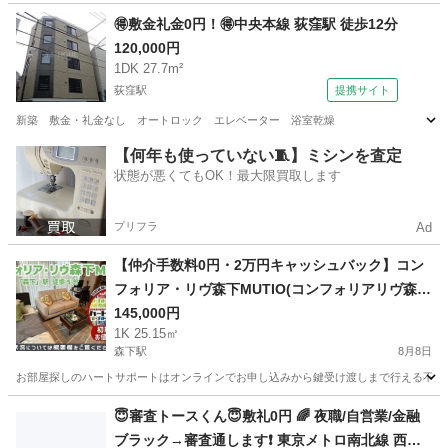
東京
墨田区
森下駅
マンション
🉐敷金礼金0円！🉐中央本線 荻窪駅 徒歩12分
120,000円
1DK 27.7m²
荻窪駅
提携サイト
新築 敷金・礼金なし オートロック エレベーター 浴室乾燥
東京
杉並区
荻窪駅
マンション
【何年も使っていない🧵】ミシンを査定
状態が悪くてもOK！最大限買取します
プリフラ
Ad
【仲介手数料0円・2万円キャッシュバック】コン
フォリア・リヴ森下MUTIO(コンフォリアリヴ森下
ミューティオ)公式図面はLINE公式アカウントから
145,000円
1K 25.15㎡
ご送付いたします！（掲載日2026年8月8日 広告
森下駅
8月8日
有効期限14日間）
お部屋探しのハートサポートはオンラインでお申し込みから鍵受け渡しまで行える不動産仲介
東京
江東区
森下駅
マンション
仲介手数料
😇審査トースくん😇敷礼0円 🌈 夜職/自営業/金融
ブラック→審査通します❗️ 東京メトロ南北線 西ケ