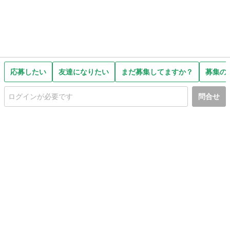
応募したい
友達になりたい
まだ募集してますか？
募集の
問合せ
初めての方へ
利用規約
プライバシーポリシー
プライバシー・ステートメント
健全化に資する運用方針
お問い合わせ
運営会社
サイトマップ
ご利用ガイド
フリーワードで探す