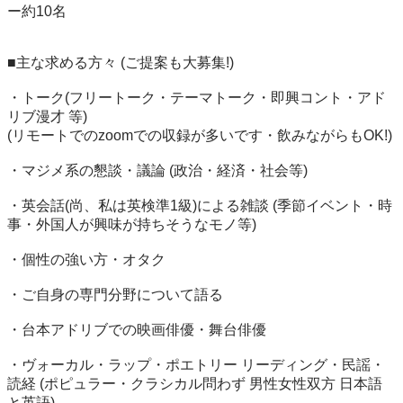
ー約10名

■主な求める方々 (ご提案も大募集!)

・トーク(フリートーク・テーマトーク・即興コント・アド
リブ漫才 等)

(リモートでのzoomでの収録が多いです・飲みながらもOK!)

・マジメ系の懇談・議論 (政治・経済・社会等)

・英会話(尚、私は英検準1級)による雑談 (季節イベント・時
事・外国人が興味が持ちそうなモノ等)

・個性の強い方・オタク

・ご自身の専門分野について語る

・台本アドリブでの映画俳優・舞台俳優

・ヴォーカル・ラップ・ポエトリー リーディング・民謡・
読経 (ポピュラー・クラシカル問わず 男性女性双方 日本語
と英語)
