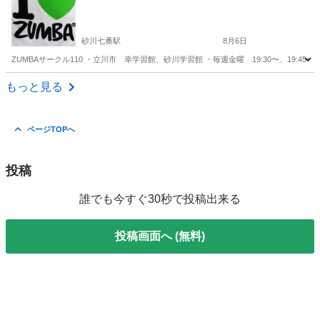
砂川七番駅
8月6日
ZUMBAサークル110 ・立川市 幸学習館、砂川学習館 ・毎週金曜 19:30〜、19:45〜 ・
東京
立川市
砂川七番駅
その他
ZUMBA
もっと見る
ページTOPへ
投稿
誰でも今すぐ30秒で投稿出来る
投稿画面へ (無料)