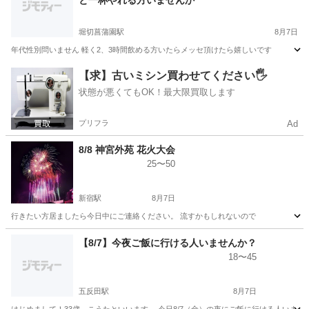
と一杯やれる方いませんか
堀切菖蒲園駅
8月7日
年代性別問いません 軽く2、3時間飲める方いたらメッセ頂けたら嬉しいです
東京
葛飾区
堀切菖蒲園駅
その他
【求】古いミシン買わせてください🖐️
状態が悪くてもOK！最大限買取します
プリフラ
Ad
8/8 神宮外苑 花火大会
25〜50
新宿駅
8月7日
行きたい方居ましたら今日中にご連絡ください。 流すかもしれないので
東京
新宿区
新宿駅
その他
花火大会
【8/7】今夜ご飯に行ける人いませんか？
18〜45
五反田駅
8月7日