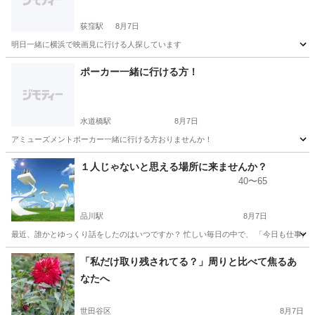
荻窪駅
8月7日
明日一緒に横浜で映画見に行ける人探しています
東京
杉並区
荻窪駅
その他
ポーカー一緒に行ける方！
水道橋駅
8月7日
アミューズメントポーカー一緒に行ける方おりませんか！
東京
千代田区
水道橋駅
その他
１人じゃないと思える場所に来ませんか？
40〜65
品川駅
8月7日
最近、誰かとゆっくり話をしたのはいつですか？ 忙しい毎日の中で、 「今日も仕事だけ
東京
港区
品川駅
その他
毎日
「私だけ取り残されてる？」周りと比べて焦るあ
なたへ
世田谷区
8月7日