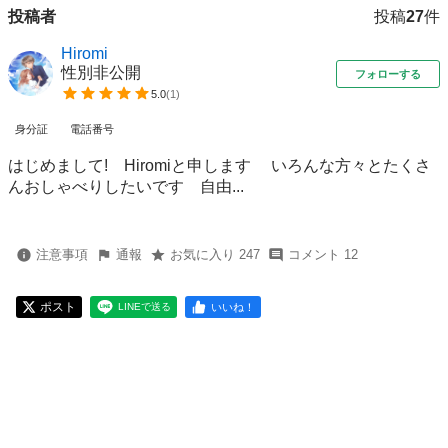
投稿者
投稿
27
件
Hiromi
性別非公開
フォローする
5.0
(
1
)
身分証
電話番号
はじめまして! Hiromiと申します いろんな方々とたくさ
んおしゃべりしたいです 自由...
注意事項
通報
お気に入り 247
コメント 12
ポスト
いいね！
LINEで送る