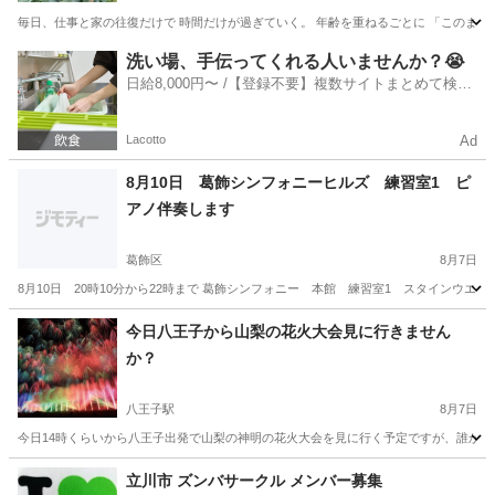
毎日、仕事と家の往復だけで 時間だけが過ぎていく。 年齢を重ねるごとに 「このままで
東京
世田谷区
その他
洗い場、手伝ってくれる人いませんか？😭
日給8,000円〜 /【登録不要】複数サイトまとめて検索
✨
Lacotto
Ad
8月10日 葛飾シンフォニーヒルズ 練習室1 ピ
アノ伴奏します
葛飾区
8月7日
8月10日 20時10分から22時まで 葛飾シンフォニー 本館 練習室1 スタインウエイ
東京
葛飾区
その他
今日八王子から山梨の花火大会見に行きません
か？
八王子駅
8月7日
今日14時くらいから八王子出発で山梨の神明の花火大会を見に行く予定ですが、誰か一緒に
東京
八王子市
八王子駅
その他
立川市 ズンバサークル メンバー募集