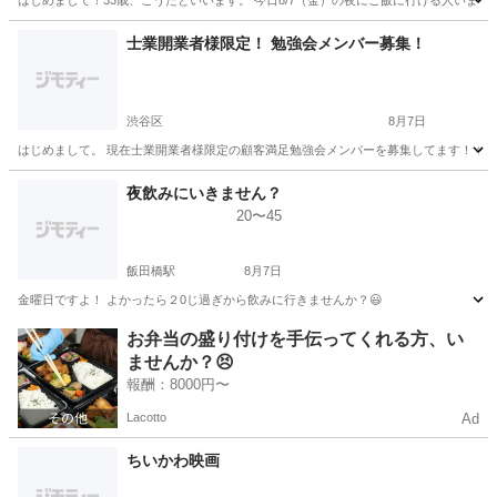
はじめまして！33歳、こうたといいます。 今日8/7（金）の夜にご飯に行ける人いません
東京
千代田区
五反田駅
その他
士業開業者様限定！ 勉強会メンバー募集！
渋谷区
8月7日
はじめまして。 現在士業開業者様限定の顧客満足勉強会メンバーを募集してます！ 各
東京
渋谷区
その他
社労士
夜飲みにいきません？
20〜45
飯田橋駅
8月7日
金曜日ですよ！ よかったら２0じ過ぎから飲みに行きませんか？😃
東京
新宿区
飯田橋駅
その他
お弁当の盛り付けを手伝ってくれる方、い
ませんか？😣
報酬：8000円〜
Lacotto
Ad
ちいかわ映画