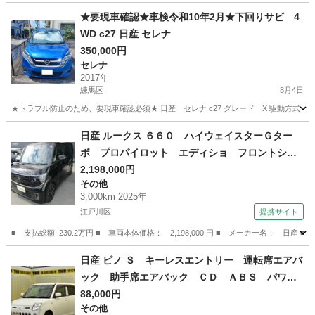
東京
練馬区
セレナ
サビ
★要現車確認★車検令和10年2月★下回りサビ 4
WD c27 日産 セレナ
350,000円
セレナ
2017年
練馬区
8月4日
★トラブル防止のため、要現車確認必須★ 日産 セレナ c27 グレード X 駆動方式 4WD 年
東京
練馬区
セレナ
日産 ルークス ６６０ ハイウェイスターＧター
ボ プロパイロット エディショ フロントシー
トヒーター ＬＥＤライト アダプティブクルー
2,198,000円
その他
ズ レーンキープ ドライブレコーダー スマー
3,000km 2025年
トキー 全周囲カメラ 運転席助手席エアバッ
江戸川区
提携サイト
グ メモリーナビ シートヒーター ＥＴＣ フ
■ 支払総額: 230.2万円 ■ 車両本体価格： 2,198,000 円 ■ メーカー名
ルセグＴＶ （検10.11）
東京
江戸川区
その他
日産 ピノ Ｓ キーレスエントリー 運転席エアバ
ック 助手席エアバック ＣＤ ＡＢＳ パワー
ステアリング （検9.9）
88,000円
その他