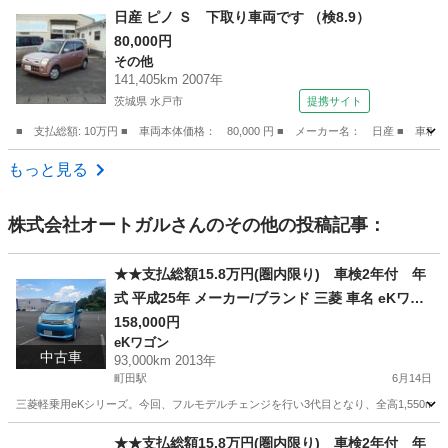
東京
昭島市
セレナ
日産 ピノ Ｓ 下取り車両です （検8.9）
80,000円
その他
141,405km 2007年
茨城県 水戸市
提携サイト
■ 支払総額: 10万円 ■ 車両本体価格： 80,000 円 ■ メーカー名： 日産 ■ 車種
茨城
水戸市
その他
もっと見る
株式会社オートガル
さんのその他の投稿記事：
★★支払総額15.8万円(圏内限り) 車検2年付 年
式 平成25年 メーカー/ブランド 三菱 車名 eKワゴ
ン グレード G★★
158,000円
eKワゴン
中古車
93,000km 2013年
町田駅
6月14日
三菱軽乗用eKシリーズ。今回、フルモデルチェンジを行い3代目となり、全高1,550m
東京
町田市
町田駅
eKワゴン
車両
★★支払総額15.8万円(圏内限り) 車検2年付 年