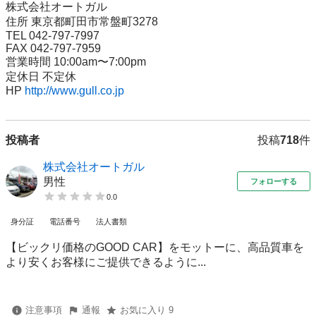
株式会社オートガル

住所 東京都町田市常盤町3278

TEL 042-797-7997

FAX 042-797-7959

営業時間 10:00am〜7:00pm

定休日 不定休

HP 
http://www.gull.co.jp
投稿者
投稿
718
件
株式会社オートガル
男性
フォローする
0.0
身分証
電話番号
法人書類
【ビックリ価格のGOOD CAR】をモットーに、高品質車を
より安くお客様にご提供できるように...
注意事項
通報
お気に入り 9