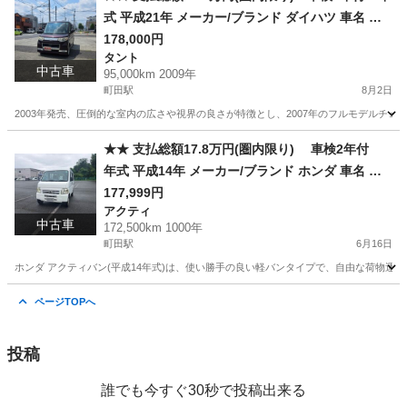
式 平成21年 メーカー/ブランド ダイハツ 車名 タ
ントカスタム グレード X リミテッド★★
178,000円
タント
中古車
95,000km 2009年
町田駅
8月2日
2003年発売、圧倒的な室内の広さや視界の良さが特徴とし、2007年のフルモデルチェ
東京
町田市
町田駅
タント
車両
★★ 支払総額17.8万円(圏内限り) 車検2年付
年式 平成14年 メーカー/ブランド ホンダ 車名 ア
クティバン グレード SDX ★★
177,999円
アクティ
中古車
172,500km 1000年
町田駅
6月16日
ホンダ アクティバン(平成14年式)は、使い勝手の良い軽バンタイプで、自由な荷物運搬
東京
町田市
町田駅
アクティ
チャンス
ページTOPへ
投稿
誰でも今すぐ30秒で投稿出来る