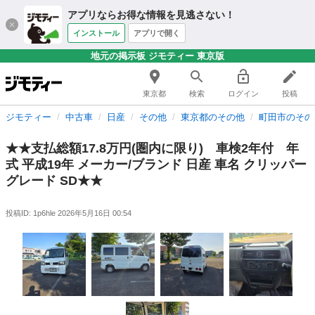
アプリならお得な情報を見逃さない！
インストール
アプリで開く
地元の掲示板 ジモティー 東京版
東京都
検索
ログイン
投稿
ジモティー
中古車
日産
その他
東京都のその他
町田市のその
★★支払総額17.8万円(圏内に限り) 車検2年付 年
式 平成19年 メーカー/ブランド 日産 車名 クリッパー
グレード SD★★
投稿ID: 1p6hle
2026年5月16日 00:54