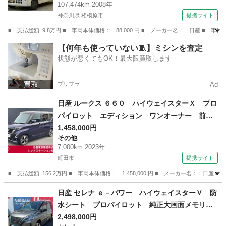
107,474km 2008年
神奈川県 相模原市
提携サイト
■ 支払総額: 9.8万円 ■ 車両本体価格： 88,000 円 ■ メーカー名： 日産
神奈川
相模原市
その他
【何年も使っていない🧵】ミシンを査定
状態が悪くてもOK！最大限買取します
プリフラ
Ad
日産 ルークス ６６０ ハイウェイスターＸ プロ
パイロット エディション ワンオーナー 前後
ドライブレコーダー １オーナー アルミホイー
1,458,000円
その他
ル ＡＢＳ ＰＷ ＡＡＣ ＰＳ エアバッグ
7,000km 2023年
（車検整備付）
町田市
提携サイト
■ 支払総額: 156.2万円 ■ 車両本体価格： 1,458,000 円 ■ メーカー名
東京
町田市
その他
日産 セレナ ｅ－パワー ハイウェイスターＶ 防
水シート プロパイロット 純正大画面メモリー
ナビ 後席モニター ナビ連動前後ドラレコ＆Ｅ
2,498,000円