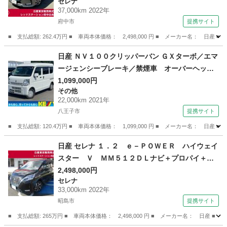
セレナ
ＴＣ２．０ アラウンドビューモニター スマー
37,000km 2022年
トルームミラー インテリキー 両側オートスラ
府中市
提携サイト
イドドア ＬＥＤライト （検9.3）
■ 支払総額: 262.4万円 ■ 車両本体価格： 2,498,000 円 ■ メーカー名
東京
府中市
セレナ
日産 ＮＶ１００クリッパーバン ＧＸターボ／エマ
ージェンシーブレーキ／禁煙車 オーバーヘッド
コンソール／衝突被害軽減／車線逸脱警告／コー
1,099,000円
その他
ナーセンサー／オートライト／ヘッドライトレベ
22,000km 2021年
ライザー／電動格納ミラー／マット＆バイザー
八王子市
提携サイト
（なし）
■ 支払総額: 120.4万円 ■ 車両本体価格： 1,099,000 円 ■ メーカー名
東京
八王子市
その他
日産 セレナ １．２ ｅ－ＰＯＷＥＲ ハイウェイ
スター Ｖ ＭＭ５１２ＤＬナビ＋プロパイ＋ア
ラウンドビュー＋イ インテリジェントキ－ 衝
2,498,000円
セレナ
突軽減ブレーキ ワンオ－ナ－車 ＬＥＤヘッド
33,000km 2022年
ライト ＥＴＣ 三列シート ドライブレコーダ
昭島市
提携サイト
ー メモリーナビゲーション ナビＴＶ （車検整
■ 支払総額: 265万円 ■ 車両本体価格： 2,498,000 円 ■ メーカー名： 
備付）