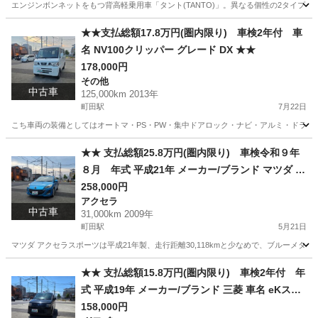
エンジンボンネットをもつ背高軽乗用車「タント(TANTO)」。異なる個性の2タイプ「タ
東京
町田市
町田駅
タント
車両
★★支払総額17.8万円(圏内限り) 車検2年付 車
名 NV100クリッパー グレード DX ★★
178,000円
その他
中古車
125,000km 2013年
町田駅
7月22日
こち車両の装備としてはオートマ・PS・PW・集中ドアロック・ナビ・アルミ・ドライ
東京
町田市
町田駅
その他
車両
★★ 支払総額25.8万円(圏内限り) 車検令和９年
８月 年式 平成21年 メーカー/ブランド マツダ 車
名 アクセラスポーツ グレード 1.5 ★★
258,000円
アクセラ
中古車
31,000km 2009年
町田駅
5月21日
マツダ アクセラスポーツは平成21年製、走行距離30,118kmと少なめで、ブルーメタ
東京
町田市
町田駅
アクセラ
お買い得
★★ 支払総額15.8万円(圏内限り) 車検2年付 年
式 平成19年 メーカー/ブランド 三菱 車名 eKスポ
ーツ ターボ RS★★
158,000円