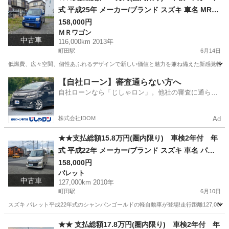
式 平成25年 メーカー/ブランド スズキ 車名 MRワ
ゴン グレード X★★
158,000円
ＭＲワゴン
中古車
116,000km 2013年
町田駅
6月14日
低燃費、広々空間、個性あふれるデザインで新しい価値と魅力を兼ね備えた新感覚軽ワゴ
東京
町田市
町田駅
ＭＲワゴン
車両
【自社ローン】審査通らない方へ
自社ローンなら「じしゃロン」。他社の審査に通らな
かった方も
株式会社IDOM
Ad
★★支払総額15.8万円(圏内限り) 車検2年付 年
式 平成22年 メーカー/ブランド スズキ 車名 パレ
ット グレード SW XS★★
158,000円
パレット
中古車
127,000km 2010年
町田駅
6月10日
スズキ パレット平成22年式のシャンパンゴールドの軽自動車が登場!走行距離127,00
東京
町田市
町田駅
パレット
車両
★★ 支払総額17.8万円(圏内限り) 車検2年付 年