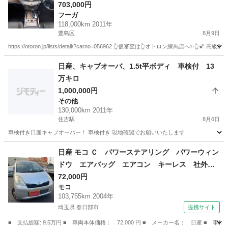
703,000円
フーガ
118,000km 2011年
豊島区
8月9日
https://otoron.jp/lists/detail/?carno=056962 👆仮審査は👆オトロ
東京
豊島区
フーガ
オトロン
日産、キャブオーバ、1.5t平ボディ 車検付 13
万キロ
1,000,000円
その他
130,000km 2011年
住吉駅
8月6日
車検付き日産キャブオーバー！ 車検付き 現地確認でお願いいたします
東京
江東区
住吉駅
その他
キャブオーバ
日産 モコ Ｃ パワーステアリング パワーウィン
ドウ エアバッグ エアコン キーレス 社外ナ
ビ ＣＤ ＤＶＤ ＥＴＣ 社外ＡＷ （検9.12）
72,000円
モコ
103,755km 2004年
埼玉県 春日部市
提携サイト
■ 支払総額: 9.5万円 ■ 車両本体価格： 72,000 円 ■ メーカー名： 日産