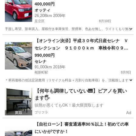
400,000円
オッティ
26,208km 2009年
足立区
8月10日
手渡し希望、新車購入、屋根付き車庫保管、禁煙車、色あせ無し、ライトくもり無し、キ
東京
足立区
オッティ
アームレスト
【オンライン決済】平成３０年式日産セレナ Ｖ
セレクション ９１０００ｋｍ 車検令和０９年
０６月
990,000円
セレナ
91,000km 2018年
桜新町駅
8月9日
＊車両価格の他法定諸費用（リサイクル料金＋月割り自動車税）を、頂戴致します ＊
東京
世田谷区
桜新町駅
セレナ
【何年も調律していない🎹】ピアノを買い
ます🖐️
状態が悪くてもOK！最大限買取します
プリフラ
Ad
【自社ローン】審査通過率90％以上！初めての車
にいかがですか！