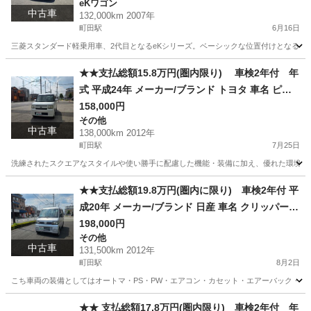
eKワゴン
中古車
132,000km 2007年
町田駅
6月16日
三菱スタンダード軽乗用車、2代目となるeKシリーズ。ベーシックな位置付けとなる「eKワ
東京
町田市
町田駅
eKワゴン
車両
★★支払総額15.8万円(圏内限り) 車検2年付 年
式 平成24年 メーカー/ブランド トヨタ 車名 ピク
シススペース グレード X★★
158,000円
その他
中古車
138,000km 2012年
町田駅
7月25日
洗練されたスクエアなスタイルや使い勝手に配慮した機能・装備に加え、優れた環境性能を追求し
東京
町田市
町田駅
その他
エンジン
★★支払総額19.8万円(圏内に限り) 車検2年付 平
成20年 メーカー/ブランド 日産 車名 クリッパー
グレード GL★★
198,000円
その他
中古車
131,500km 2012年
町田駅
8月2日
こち車両の装備としてはオートマ・PS・PW・エアコン・カセット・エアーバック・両側ス
東京
町田市
町田駅
その他
車両
★★ 支払総額17.8万円(圏内限り) 車検2年付 年