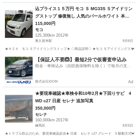
埼玉
春日部市
モコ
込プライス１５万円 モコ Ｓ MG33S Ｓアイドリン
グストップ 修復無し 人気のパールホワイト 本車
検２年受渡し 機関良好
115,000円
モコ
125,300km 2012年
東久留米駅
8月6日
★Ｈ２４ モコ Ｓアイドリングストップ★ ◇商品説明◇ ★モコ Ｓアイドリングスト
東京
東久留米市
東久留米駅
モコ
アイドリングストップ
【保証人不要🙆】最短2分で仮審査申込み
税金・車検込み（自賠責保険料を除く）で毎月の支払
額は一定の自社ローン🚗
株式会社IDOM
Ad
★要現車確認★車検令和10年2月★下回りサビ 4
WD c27 日産 セレナ 追加写真
350,000円
セレナ
160,000km 2017年
練馬区
8月5日
★トラブル防止のため、要現車確認必須★ 日産 セレナ c27 グレード X 駆動方式 4WD 年