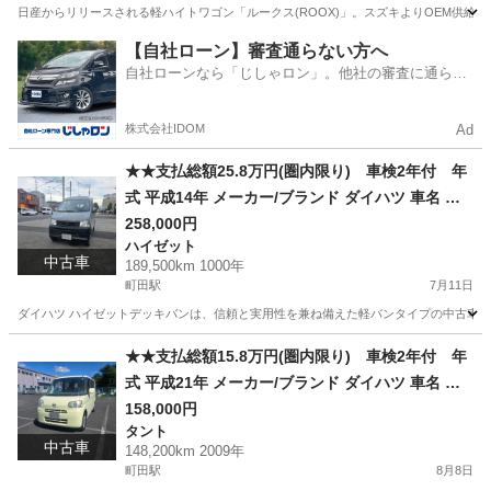
日産からリリースされる軽ハイトワゴン「ルークス(ROOX)」。スズキよりOEM供給
東京
町田市
町田駅
その他
ハイウェイスター
【自社ローン】審査通らない方へ
自社ローンなら「じしゃロン」。他社の審査に通らな
かった方も
株式会社IDOM
Ad
★★支払総額25.8万円(圏内限り) 車検2年付 年
式 平成14年 メーカー/ブランド ダイハツ 車名 ハ
イゼットデッキバン ★★
258,000円
ハイゼット
中古車
189,500km 1000年
町田駅
7月11日
ダイハツ ハイゼットデッキバンは、信頼と実用性を兼ね備えた軽バンタイプの中古車です。平
東京
町田市
町田駅
ハイゼット
ハイゼットデッキバン
★★支払総額15.8万円(圏内限り) 車検2年付 年
式 平成21年 メーカー/ブランド ダイハツ 車名 タ
ント グレード L★★
158,000円
タント
中古車
148,200km 2009年
町田駅
8月8日