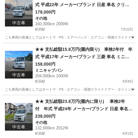
式 平成22年 メーカー/ブランド 日産 車名 クリッ
パー グレード DX★★
178,000円
その他
中古車
160,300km 2009年
町田駅
7月22日
こち車両の装備としてはオートマ・PS・エアーバック・エアコン・両側スライドドアー・
東京
町田市
町田駅
その他
車両
★★ 支払総額15.8万円(圏内限り) 車検2年付 年
式 平成17年 メーカー/ブランド 三菱 車名 ミニキ
ャブバン グレード CD★★
158,000円
ミニキャブバン
中古車
204,000km 1000年
町田駅
8月8日
こち車両の装備としてはオートマ・PS・エアコン・両側スライドドアー・タイミングベルト
東京
町田市
町田駅
ミニキャブバン
車両
★★ 支払総額23.8万円(圏内に限り) 車検2年
付 年式 平成24年 メーカー/ブランド 日産 車名
ルークス グレード ハイウェイスター★★
238,000円
その他
中古車
132,000km 2012年
町田駅
8月2日