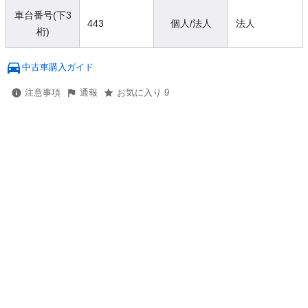
車台番号(下3
443
個人/法人
法人
桁)
中古車購入ガイド
注意事項
通報
お気に入り 9