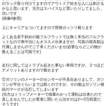
のラック取り付けてますのでアウトドア好きな人には刺さる
かなと思います、当方はスパイスなど置いたりしてました、
渋いです

(画像4参照)

上にキャリアもついてますので荷物ガッツリ載ります

よくある若干斜めの嘘フルフラットでは無く本当のフルフラ
ットなので車中泊にもオススメ出来ますが、写真の寝具類は
付属しませんのでご了承くださいませ(必要ならどこの物か
教えることは可能です)

走行に関してはトラブル起きた事ない車両ですが、２つほど
デメリットありますので載せます

①ガソリンのメーターのセンサーが不具合ありまして、ガソ
リンが半分ぐらいまでは動くのですが、その後はガソリン補
給のマークが点灯してしまいます

(当方はトリップメーターで残量わかって運転は出来たので
直しませんでしたが業者に聞いたら治すのは2〜3万程度だ
そうです)
