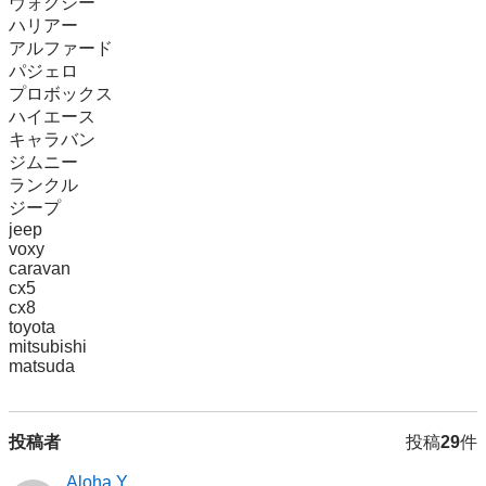
ヴォクシー

ハリアー

アルファード

パジェロ

プロボックス

ハイエース

キャラバン

ジムニー

ランクル

ジープ

jeep

voxy

caravan

cx5

cx8

toyota

mitsubishi

matsuda
投稿者
投稿
29
件
Aloha Y