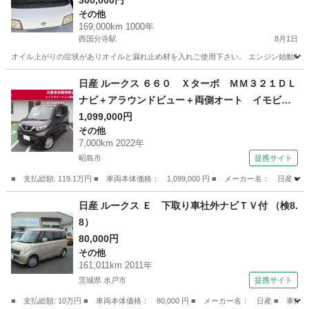
300,000円
その他
169,000km 1000年
西国分寺駅
8月1日
オイル上がりの症状がありオイルと漏れ止め材を入れご使用下さい。 エンジン始動時にベ
東京
国分寺市
西国分寺駅
その他
日産 ルークス ６６０ Ｘターボ ＭＭ３２１ＤＬ
ナビ＋アラウンドビュー＋両側オート イモビラ
イザー １オーナー レーンキープ 地デジ イ
1,099,000円
その他
ンテリキー 両側電動ドア アイドリングストッ
7,000km 2022年
プ バックカメラ ＥＴＣ ドラレコ オートエ
昭島市
提携サイト
アコン （検9.9）
■ 支払総額: 119.1万円 ■ 車両本体価格： 1,099,000 円 ■ メーカー名
東京
昭島市
その他
日産 ルークス Ｅ 下取り車社外ナビＴＶ付 （検8.
8）
80,000円
その他
161,011km 2011年
茨城県 水戸市
提携サイト
■ 支払総額: 10万円 ■ 車両本体価格： 80,000 円 ■ メーカー名： 日産 ■ 車