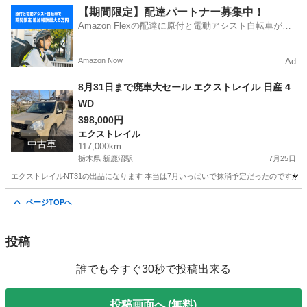
東京
北区
荒川車庫前駅
エクストレイル
特価
【期間限定】配達パートナー募集中！
Amazon Flexの配達に原付と電動アシスト自転車が登
場！
Amazon Now
Ad
8月31日まで廃車大セール エクストレイル 日産 4
WD
398,000円
エクストレイル
中古車
117,000km
栃木県 新鹿沼駅
7月25日
エクストレイルNT31の出品になります 本当は7月いっぱいで抹消予定だったのですが、
栃木
鹿沼市
新鹿沼駅
エクストレイル
ページTOPへ
投稿
誰でも今すぐ30秒で投稿出来る
投稿画面へ (無料)