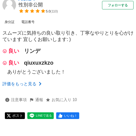
性別非公開
フォローする
5.0
(
110
)
身分証
電話番号
スムーズに気持ちの良い取り引き、丁寧なやりとりを心がけ
ています 宜しくお願いします: )
良い
リンデ
良い
qiuxuxzkzo
ありがとうございました！
評価をもっと見る
注意事項
通報
お気に入り 10
ポスト
いいね！
LINEで送る