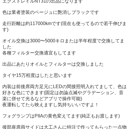
エクストレイルNT31の出品になります

色は業者塗装のベージュに艶消しブラックです

走行距離は約117000kmです(現在も使ってるので若干伸びま
す)

オイル交換は3000〜5000キロまたは半年程度で交換してま
した

各種フィルター交換適宜もしてます

出品にあたりオイルとフィルターは交換しました

タイヤ15万程度はしたと思います

内装は前後席両方足元にLEDの間接照明入れてまして、色は
好きな色にできます(固定は勿論点滅やグラデーション、音
楽に併せて光るなどアプリで操作可能)

夜運転してたら映えますし気持ちいいですよ！

フォグランプはPIIAの黄色変えてます(純正もお渡します)

後部座席両サイドは大工さんに特注で作ってもらった一点物