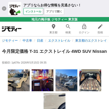
アプリならお得な情報を見逃さない！
インストール
アプリで開く
地元の掲示板 ジモティー 東京版
東京都
検索
ログイン
投稿
ジモティー
中古車
日産
エクストレイル
東京都のエクストレイ
今月限定価格 T-31 エクストレイル 4WD SUV Nissan
投稿ID: 1p676v
2026年5月15日 09:35