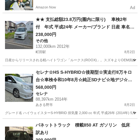
電動アシスト自転車で配達し、報酬を獲得しましょ
Amazon Now
Ad
う！
★★ 支払総額23.8万円(圏内に限り) 車検2年
付 年式 平成24年 メーカー/ブランド 日産 車名
ルークス グレード ハイウェイスター★★
238,000円
その他
132,000km 2012年
町田駅
8月2日
日産からリリースされる軽ハイトワゴン「ルークス(ROOX)」。スズキよりOEM供給
東京
町田市
町田駅
その他
ハイウェイスター
セレナ☆HS S-HYBRID☆後期型☆実走行8万キロ
台☆車検令和10年8月☆純正SDナビ☆地デジ☆Blu
etooth☆バックカメラ☆ETC☆両側パワースライ
568,000円
セレナ
ドドア
88,397km 2014年
あきる野市
8月2日
グレード名 ハイウェイスターS-HYBRID 排気量 2,000 cc 年式 平成26年 (2014年) 5月
東京
あきる野市
セレナ
車両
バネットトラック 積載850 AT ガソリン 低床
訳あり