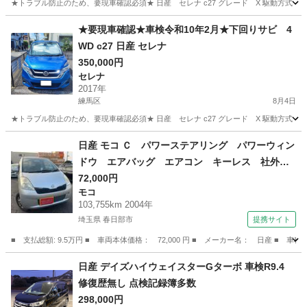
★トラブル防止のため、要現車確認必須★ 日産 セレナ c27 グレード X 駆動方式 4WD 年
東京
練馬区
セレナ
サビ
★要現車確認★車検令和10年2月★下回りサビ 4
WD c27 日産 セレナ
350,000円
セレナ
2017年
練馬区
8月4日
★トラブル防止のため、要現車確認必須★ 日産 セレナ c27 グレード X 駆動方式 4WD 年
東京
練馬区
セレナ
日産 モコ Ｃ パワーステアリング パワーウィン
ドウ エアバッグ エアコン キーレス 社外ナ
ビ ＣＤ ＤＶＤ ＥＴＣ 社外ＡＷ （検9.12）
72,000円
モコ
103,755km 2004年
埼玉県 春日部市
提携サイト
■ 支払総額: 9.5万円 ■ 車両本体価格： 72,000 円 ■ メーカー名： 日産
埼玉
春日部市
モコ
日産 デイズハイウェイスターGターボ 車検R9.4
修復歴無し 点検記録簿多数
298,000円