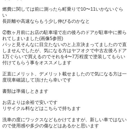
燃費に関しては前に測ったら町乗りで10〜11いかないぐら
い

長距離や高速ならもう少し伸びるのかなと

②数ヶ月前にお店の駐車場で左の後ろのドアが駐車中に擦ら
れてしまいました(画像5参照)

パッと見そんなに目立たないのと上京決まってましたので直
しませんでしたが、気になる方はヤフオクで中古左後ろドア
1万ぐらいで買えるのでそれを4〜7万程度で塗装してもらい
付けてもらう事をオススメします

正直にメリット、デメリット載せましたので気になる方は一
度現車確認して頂けたら幸いです

書類は準備しときます

お店よりは余裕で安いです

リサイクル料などはこちらで持ちます

洗車の度にワックスなどもかけてますが、新しい車ではない
ので使用感や多少の傷などはあるかと思います
