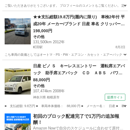
ご覧いただきありがとうございます。 プロフィールのコメントもご覧ください。 定例文
東京
武蔵村山市
箱根ケ崎駅
セレナ
日産セレナ
★★支払総額19.8万円(圏内に限り) 車検2年付 平
成20年 メーカー/ブランド 日産 車名 クリッパー
グレード GL★★
198,000円
その他
131,500km 2012年
町田駅
8月2日
こち車両の装備としてはオートマ・PS・PW・エアコン・カセット・エアーバック・両側ス
東京
町田市
町田駅
その他
車両
日産 ピノ Ｓ キーレスエントリー 運転席エアバ
ック 助手席エアバック ＣＤ ＡＢＳ パワー
ステアリング （検9.9）
88,000円
その他
107,474km 2008年
神奈川県 相模原市
提携サイト
■ 支払総額: 9.8万円 ■ 車両本体価格： 88,000 円 ■ メーカー名： 日産
神奈川
相模原市
その他
初回のブロック配達完了で1万円の追加報
酬！
Amazon Nowで自分のスケジュールに合わせて原付や