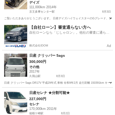
デイズ
111,000km 2014年
京王多摩センター駅
8月3日
ご覧いただきありがとうございます。 日産デイズハイウェイスターのGグレード、ターボ
東京
多摩市
京王多摩センター駅
デイズ
【自社ローン】審査通らない方へ
自社ローンなら「じしゃロン」。他社の審査に通らな
かった方も
株式会社IDOM
Ad
日産 クリッパー 5ags
300,000円
その他
2017年
久我山駅
8月3日
日産 クリッパー 5ags DR17V 平成29年式 車検 令和9年2月 走行距離 15039
東京
杉並区
久我山駅
その他
日産セレナ ★分割可能★
227,000円
セレナ
170,000km 2011年
箱根ケ崎駅
8月2日