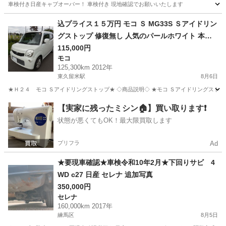
車検付き日産キャブオーバー！ 車検付き 現地確認でお願いいたします
東京
江東区
住吉駅
その他
キャブオーバ
込プライス１５万円 モコ Ｓ MG33S Ｓアイドリン
グストップ 修復無し 人気のパールホワイト 本車
検２年受渡し 機関良好
115,000円
モコ
125,300km 2012年
東久留米駅
8月6日
★Ｈ２４ モコ Ｓアイドリングストップ★ ◇商品説明◇ ★モコ Ｓアイドリングスト
東京
東久留米市
東久留米駅
モコ
アイドリングストップ
【実家に残ったミシン🏠】買い取ります❗️
状態が悪くてもOK！最大限買取します
プリフラ
Ad
★要現車確認★車検令和10年2月★下回りサビ 4
WD c27 日産 セレナ 追加写真
350,000円
セレナ
160,000km 2017年
練馬区
8月5日