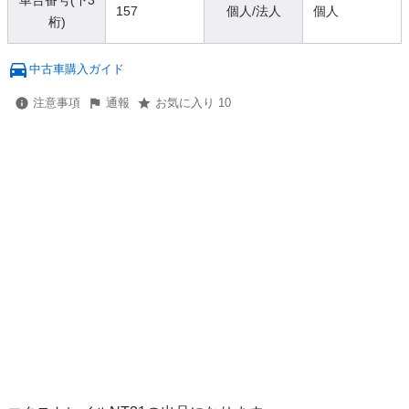
車台番号(下3
157
個人/法人
個人
桁)
中古車購入ガイド
注意事項
通報
お気に入り 10