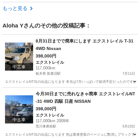
茨城
水戸市
その他
もっと見る
Aloha Y
さんのその他の投稿記事：
8月31日までで廃車にします エクストレイル T-31
4WD Nissan
398,000円
エクストレイル
中古車
117,000km
栃木県 新鹿沼駅
7月11日
エクストレイルNT31の出品になります 本当は7月いっぱいで抹消予定だったのですが、
栃木
鹿沼市
新鹿沼駅
エクストレイル
今月30日までに売れなきゃ廃車 エクストレイルNT
-31 4WD 四駆 日産 NISSAN
398,000円
エクストレイル
中古車
117,000km 2009年
荒川車庫前駅
5月23日
エクストレイルNT31の出品になります 色は業者塗装のベージュに艶消しブラックです 走行距