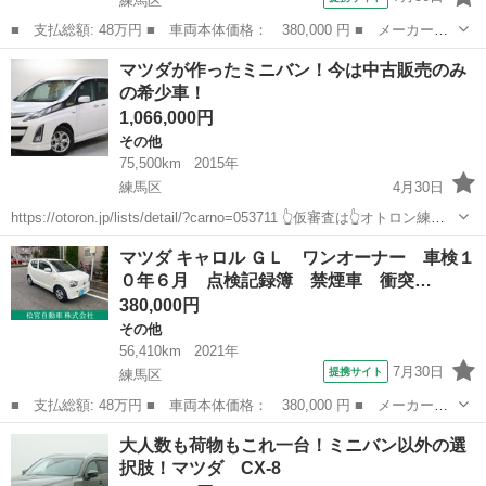
練馬区
■ 支払総額: 48万円 ■ 車両本体価格： 380,000 円 ■ メーカー
名： マツダ ■ 車種名： キャロル ■ グレード名： ＧＬ ワン
東京
練馬区
その他
マツダが作ったミニバン！今は中古販売のみ
オーナー 車検１０年６月 点検記録簿 禁煙車 衝突安全ボディ
の希少車！
レーダーＢ 電格...
1,066,000円
その他
75,500km
2015年
練馬区
4月30日
https://otoron.jp/lists/detail/?carno=053711 👆仮審査は👆オトロン練馬
店へ✨👆🌠 今は無き、希少性の高いマツダ製ミニバン。中古販売のみ
東京
練馬区
その他
ミニバン
マツダ キャロル ＧＬ ワンオーナー 車検１
というレアなクルマ！人とは違うお車をお...
０年６月 点検記録簿 禁煙車 衝突…
380,000円
その他
56,410km
2021年
7月30日
提携サイト
練馬区
■ 支払総額: 48万円 ■ 車両本体価格： 380,000 円 ■ メーカー
名： マツダ ■ 車種名： キャロル ■ グレード名： ＧＬ ワン
東京
練馬区
その他
大人数も荷物もこれ一台！ミニバン以外の選
オーナー 車検１０年６月 点検記録簿 禁煙車 衝突安全ボディ
択肢！マツダ CX-8
レーダーＢ 電格...