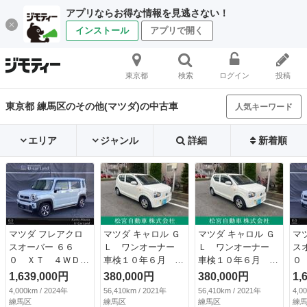
アプリならお得な情報を見逃さない！
インストール
アプリで開く
東京都
検索
ログイン
投稿
東京都 練馬区のその他(マツダ)の中古車
人気キーワード
エリア
ジャンル
詳細
新着順
マツダ フレアクロ
マツダ キャロル Ｇ
マツダ キャロル Ｇ
マ
スオーバー ６６
Ｌ ワンオーナー
Ｌ ワンオーナー
ス
０ ＸＴ ４ＷＤ
車検１０年６月 点
車検１０年６月 点
０
デュアルカメラサポ
検記録簿 禁煙車
検記録簿 禁煙車
デ
1,639,000円
380,000円
380,000円
1,
ート アダプティブ
衝突安全ボディ レ
衝突安全ボディ レ
ー
4,000km / 2024年
56,410km / 2021年
56,410km / 2021年
4,0
クルーズコントロー
ーダーＢ 電格ミラ
ーダーＢ 電格ミラ
ク
練馬区
練馬区
練馬区
練