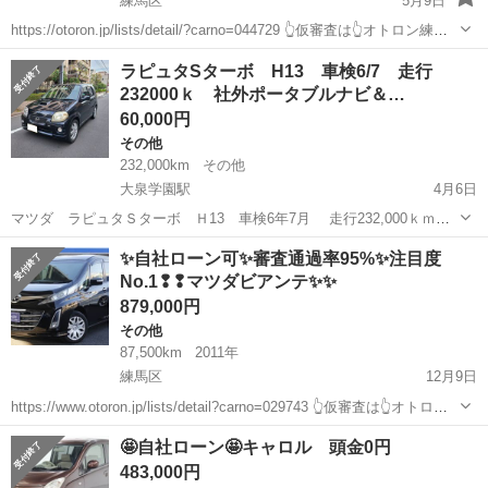
練馬区
5月9日
https://otoron.jp/lists/detail/?carno=044729 👆仮審査は👆オトロン練馬
店へ✨👆🌠 ✨毎日10件以上入庫中✨全店舗の在庫をご納車可能！！ 🔴
東京
練馬区
その他
走行距離
ラピュタSターボ H13 車検6/7 走行
下取最低保証金額アップ中🎊🔴...
232000ｋ 社外ポータブルナビ＆…
60,000円
その他
232,000km
その他
大泉学園駅
4月6日
マツダ ラピュタＳターボ Ｈ13 車検6年7月 走行232,000ｋｍ
社外ポータブルナビ＆地デジＴＶ＆カラーバックカメラ ＥＴＣ キ
東京
練馬区
大泉学園駅
その他
✨自社ローン可✨審査通過率95%✨注目度
ーレス 純正15インチアルミ ルーフスポイラー 平成13年登録 カ
No.1❢❢マツダビアンテ✨✨
ラー ブラック ...
879,000円
その他
87,500km
2011年
練馬区
12月9日
https://www.otoron.jp/lists/detail?carno=029743 👆仮審査は👆オトロン
練馬店へ✨👆 ⚠下取り最低保証額⚠ ・軽自動車5万円 ・普通車10万円
東京
練馬区
その他
ローン
🤩自社ローン🤩キャロル 頭金0円
自社ローン販売専門...
483,000円