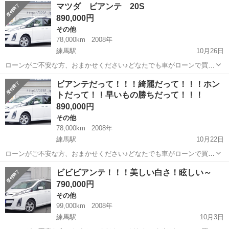
東京
練馬区
練馬駅
その他
ローン
マツダ ビアンテ 20S
自社ローン専門の中古車販売店です。 🔻どなたでもローン対応可能
890,000円
🔻 ...
その他
78,000km
2008年
練馬駅
10月26日
ローンがご不安な方、おまかせください♪どなたでも車がローンで買え
ます!！!！! こちら自社ローン専門の中古車販売店です。 🔻どなたでも
東京
練馬区
練馬駅
その他
ローン
ビアンテだって！！！綺麗だって！！！ホン
ローン対応可能🔻 ①勤続年数の短い方 ②自営業の方
トだって！！早いもの勝ちだって！！！
③パ...
890,000円
その他
78,000km
2008年
練馬駅
10月22日
ローンがご不安な方、おまかせください♪どなたでも車がローンで買え
ます!！!！! こちら自社ローン専門の中古車販売店です。 🔻どなたでも
東京
練馬区
練馬駅
その他
ビビビアンテ！！！美しい白さ！眩しい～
ローン対応可能🔻 ①勤続年数の短い方 ②自営
790,000円
業の方 ...
その他
99,000km
2008年
練馬駅
10月3日