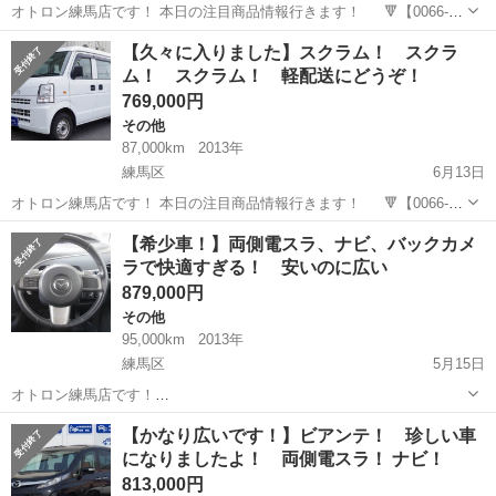
オトロン練馬店です！ 本日の注目商品情報行きます！ 🔻【0066-
9711-146606】🔻
東京
練馬区
その他
スクラム
【久々に入りました】スクラム！ スクラ
ム！ スクラム！ 軽配送にどうぞ！
...
769,000円
その他
87,000km
2013年
練馬区
6月13日
オトロン練馬店です！ 本日の注目商品情報行きます！ 🔻【0066-
9711-146606】🔻
東京
練馬区
その他
スクラム
【希少車！】両側電スラ、ナビ、バックカメ
ラで快適すぎる！ 安いのに広い
...
879,000円
その他
95,000km
2013年
練馬区
5月15日
オトロン練馬店です！
東京
練馬区
その他
希少
【かなり広いです！】ビアンテ！ 珍しい車
になりましたよ！ 両側電スラ！ ナビ！
本日の注目商品情報行きます！ 🔻【0066-9711-1466...
813,000円