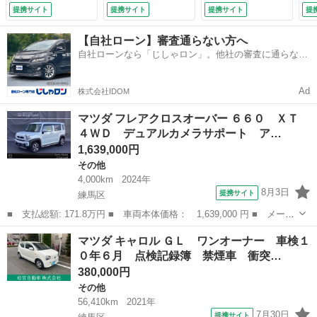
ル 全方位モニタ
ー 運転席助手席エ
ー 運転席助手席エ
ル
提携サイト
提携サイト
提携サイト
提
ー コーナーセンサ
アバッグ Ｉストッ
アバッグ Ｉストッ
ー
ー フルセグ ４Ｗ
プ キ－レス ＥＴ
プ キ－レス ＥＴ
ー
【自社ローン】審査通らない方へ
Ｄ ナビＴＶ レー
Ｃ付 ブルートゥー
Ｃ付 ブルートゥー
Ｄ
自社ローンなら「じしゃロン」。他社の審査に通らなか
ンアシスト ター
ス イモビライザ
ス イモビライザ
ン
った方も
ボ Ｂｌｕｅｔｏｏ
ー ナビ メモリー
ー ナビ メモリー
ボ
ｔｈ メモリナビ
ナビ （検10.6）
ナビ （検10.6）
ｔ
Ad
株式会社IDOM
シートヒーター 衝
シ
突軽減 （検9.9）
突軽
マツダ フレアクロスオーバー ６６０ ＸＴ
４ＷＤ デュアルカメラサポート ア…
1,639,000円
その他
4,000km
2024年
8月3日
提携サイト
練馬区
■ 支払総額: 171.8万円 ■ 車両本体価格： 1,639,000 円 ■ メーカ
ー名： マツダ ■ 車種名： フレアクロスオーバー ■ グレード
東京
練馬区
その他
マツダ キャロル ＧＬ ワンオーナー 車検１
名： ６６０ ＸＴ ４ＷＤ デュアルカメラサポート アダプティ
０年６月 点検記録簿 禁煙車 衝突…
ブクルーズ...
380,000円
その他
56,410km
2021年
7月30日
提携サイト