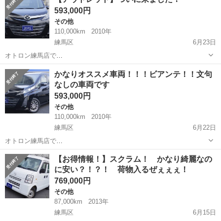
本日の注目商品情報行きま
593,000円
す！
...
その他
110,000km
2010年
練馬区
6月23日
オトロン練馬店で
す！
東京
練馬区
その他
カーセンサー
かなりオススメ車両！！！ビアンテ！！文句
本日の注目商品情報行きま
なしの車両です
す！
...
593,000円
その他
110,000km
2010年
練馬区
6月22日
オトロン練馬店で
す！
東京
練馬区
その他
車両
【お得情報！】スクラム！ かなり綺麗なの
本日の注目商品情報行きま
に安い？！？！ 荷物入るぜぇぇぇ！
す！
...
769,000円
その他
87,000km
2013年
練馬区
6月15日