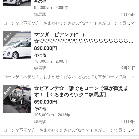
その他
99,000km
2008年
練馬駅
9月25日
ローンがご不安な方、おまかせください♪どなたでも車がローンで買え
ます！ 🔻くるまのミツクニ練馬店🔻 電話📞：03-3948-
東京
練馬区
練馬駅
その他
ローン
マツダ ビアンテ(^_-)-
3292 ☆お電話で簡単な仮審査も可能です☆ ※月曜除
☆♡♡♡♡♡♡♡♡♡♡♡♡♡♡♡♡♡♡♡
く9時から18時まで受付可...
♡♡♡♡♡…
890,000円
その他
78,000km
2008年
練馬駅
9月21日
ローンがご不安な方、おまかせください♪どなたでも車がローンで買え
ます!!!!! 【おかげ様で８年目に突入！】ハチキャ
東京
練馬区
練馬駅
その他
☆ビアンテ☆ 誰でもローンで車が買えま
ン！！！！ 消費税８％から１０％に切り替わる今だからこそ お得にク
す！【くるまのミツクニ練馬店】
ルマを買おう！...
690,000円
その他
105,000km
2013年
練馬駅
9月18日
ローンが不安な方、おまかせください♪どなたでも車がローンで買えま
す!!!!! 【おかげ様で８年目に突入！】ハチキャ
東京
練馬区
練馬駅
その他
ローン