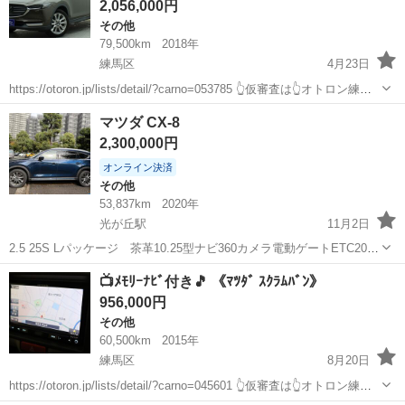
2,056,000円
その他
79,500km
2018年
練馬区
4月23日
https://otoron.jp/lists/detail/?carno=053785 👆仮審査は👆オトロン練馬
店へ✨👆🌠 ✨毎日10件以上入庫中✨全店舗の在庫をご納車可能！！ 🔴
東京
練馬区
その他
ミニバン
マツダ CX-8
下取最低保証金額アップ中🎊🔴...
2,300,000円
オンライン決済
その他
53,837km
2020年
光が丘駅
11月2日
2.5 25S Lパッケージ 茶革10.25型ナビ360カメラ電動ゲートETC20
■ 車両本体価格： 2,300,000 円 ■ メーカー名： マツダ ■ 車種
東京
練馬区
光が丘駅
その他
ナビ
📺ﾒﾓﾘｰﾅﾋﾞ付き🎵 《ﾏﾂﾀﾞ ｽｸﾗﾑﾊﾞﾝ》
名： ＣＸ－８ ■ グレード名： ２５S 純正ナビ...
956,000円
その他
60,500km
2015年
練馬区
8月20日
https://otoron.jp/lists/detail/?carno=045601 👆仮審査は👆オトロン練馬
店へ✨👆🌠 ✨毎日10件以上入庫中✨全店舗の在庫をご納車可能！！ 🔴