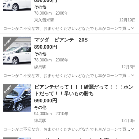
890,000円
その他
78,000km
2008年
東久留米駅
12月19日
ローンがご不安な方、おまかせください♪どなたでも車がローンで買え
ます!!! こちら自社ローン専門の中古車販売店です。 🔻どなたでもロー
東京
練馬区
東久留米駅
その他
ローン
マツダ ビアンテ 20S
ン対応可能🔻 ①勤続年数の短い方 ②自営業の方 ③パ
890,000円
ートをさ...
その他
78,000km
2008年
練馬駅
12月3日
ローンがご不安な方、おまかせください♪どなたでも車がローンで買え
ます!!! こちら自社ローン専門の中古車販売店です。 🔻どなたでもロー
東京
練馬区
練馬駅
その他
ローン
ビアンテだって！！！綺麗だって！！！ホン
ン対応可能🔻 ①勤続年数の短い方 ②自営業の方 ③パ
トだって！！早いもの勝ち
ートをさ...
690,000円
その他
94,000km
2010年
練馬駅
12月3日
ローンがご不安な方、おまかせください♪どなたでも車がローンで買え
ます! こちら自社ローン専門の中古車販売店です。 🔻どなたでもロー
東京
練馬区
練馬駅
その他