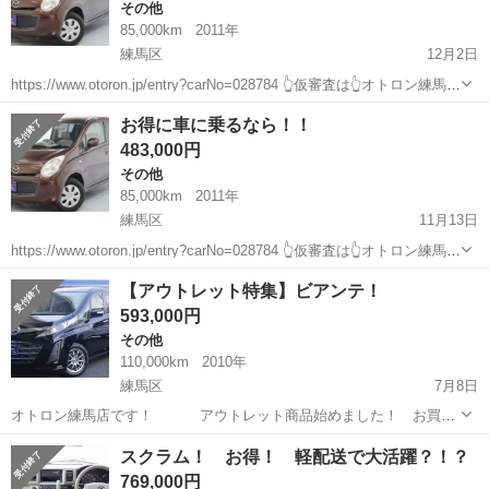
その他
85,000km
2011年
練馬区
12月2日
https://www.otoron.jp/entry?carNo=028784 👆仮審査は👆オトロン練馬店
へ✨👆 ⚠下取り最低保証額⚠ ・軽自動車5万円 ・普通車10万円 自社ロ
東京
練馬区
その他
キャロル
お得に車に乗るなら！！
ーン販売専門店❕ブラックで...
483,000円
その他
85,000km
2011年
練馬区
11月13日
https://www.otoron.jp/entry?carNo=028784 👆仮審査は👆オトロン練馬店
へ✨👆 ⚠下取り最低保証額⚠ ・軽自動車5万円 ・普通車10万円 自社ロ
東京
練馬区
その他
ローン
【アウトレット特集】ビアンテ！
ーン販売専門店❕ブラックで...
593,000円
その他
110,000km
2010年
練馬区
7月8日
オトロン練馬店です！ アウトレット商品始めました！ お買い
得！！ 🔻【0066-9711-
東京
練馬区
その他
ビアンテ
スクラム！ お得！ 軽配送で大活躍？！？
146606】🔻 こちらカーセンサーの無料電話になりますのでジモティを
769,000円
見たとい...