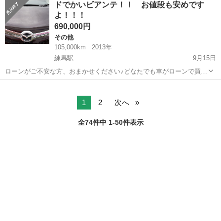
ドでかいビアンテ！！ お値段も安めです
ン！！！！ 消費税８％から１０％に切り替わる今だからこそ お得にク
よ！！！
ルマを買おう！！...
690,000円
その他
105,000km
2013年
練馬駅
9月15日
ローンがご不安な方、おまかせください♪どなたでも車がローンで買え
ます!!!!! 【おかげ様で８年目に突入！】ハチキャ
東京
練馬区
練馬駅
その他
ローン
ン！！！！ 消費税８％から１０％に切り替わる今だからこそ お得にク
ルマを買おう！...
1
2
次へ
全74件中 1-50件表示