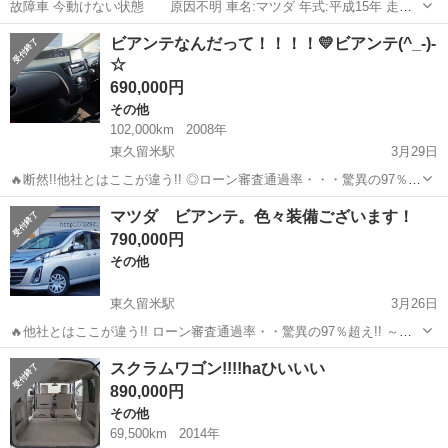
故障車 今動けない状態 原因不明 車名:マツダ 年式:平成15年 走行
距離:17万 車検:2021年12月 型式:LE-DG62V 定員:2人 最大積載
東京
練馬区
石神井公園駅
その他
走行距離
ビアンテなんだって！！！！💛ビアンテ(^_-)-
量:350kg 車両重量:870kg 車両総重量:1330kg 長さ...
☆
690,000円
その他
102,000km
2008年
東久留米駅
3月29日
🔥断然!!他社とはここが違う!! ◎ローン審査通過率・・・驚異の97％超
え!! ※ほとんどの方が審査クリアしております。 ～ジモティをご覧の
東京
練馬区
東久留米駅
その他
ビアンテ
マツダ ビアンテ。色々装備ございます！
皆様へ！～ ㈱くるまのミツクニでは、どなた様でもローンでお車が
790,000円
ご...
その他
東久留米駅
3月26日
🔥他社とはここが違う!! ローン審査通過率・・驚異の97％超え!! ～ジ
モティをご覧の皆様へ！～ ㈱くるまのミツクニでは、どなた様でもロ
東京
練馬区
東久留米駅
その他
ローン
スクラムワゴン!!!!haひいいい
ーンで車がご購入いただけます!!! ☆関東圏内12店舗で営業・運...
890,000円
その他
69,500km
2014年