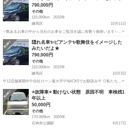
790,000円
も、ないと困る！...
その他
110,000km
2010年
練馬区
10月11日
✨数あるお車の中から当社のお車をご覧頂き誠に有難う御座います✨
【自社ローン】でうわさの『くるまのミツクニ練馬店』です🎈 是非最
東京
練馬区
その他
車両
隠れ名車✨ビアンテ✨歌舞伎をイメージした
後まで見ていってください♪ 🎈お問合せの仕方🎈 こちらのページか
みたいだよ★
ら直接お問...
790,000円
その他
110,000km
2010年
練馬区
10月3日
💛12店舗展開中💛自社ローン最大手💛NACK5でお馴染み💛 ◎私たちの
サービスを必要とされるすべてのお客様に対応できるように◎ ◎相
東京
練馬区
その他
車両
⭐️故障車⭐️ 動けない状態 原因不明 車検残1
互連携により、お客様のご要望に迅速に対応しています。
年以上
🔥自社...
50,000円
その他
170,000km
2003年
石神井公園駅
9月17日