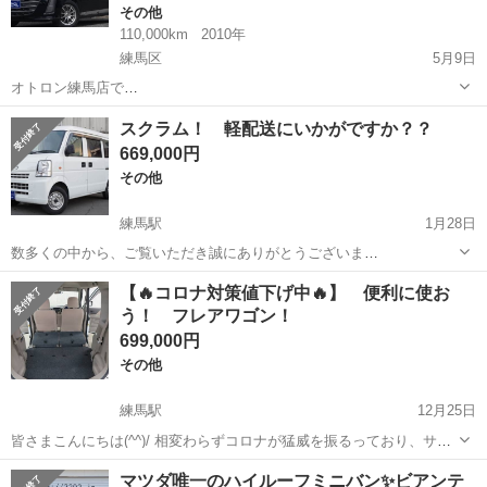
その他
110,000km
2010年
練馬区
5月9日
オトロン練馬店で
す！
東京
練馬区
その他
ビアンテ
スクラム！ 軽配送にいかがですか？？
本日の注目商品情報行きます！
669,000円
🔻【0066-9711-146606】🔻 ...
その他
練馬駅
1月28日
数多くの中から、ご覧いただき誠にありがとうございま
す！！
東京
練馬区
練馬駅
その他
スクラム
【🔥コロナ対策値下げ中🔥】 便利に使お
う！ フレアワゴン！
🔻【0066-9711-146606】🔻
こちらカー...
699,000円
その他
練馬駅
12月25日
皆さまこんにちは(^^)/ 相変わらずコロナが猛威を振るっており、サー
ビス業や飲食業にお勤めの方にとっては厳しい状況と思われま
東京
練馬区
練馬駅
その他
コロナ
マツダ唯一のハイルーフミニバン✨ビアンテ
す・・・ とはいえ、車は生活必需品🔥 家や職場に移動するに