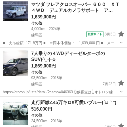
東京
練馬区
その他
スクラム
マツダ フレアクロスオーバー ６６０ ＸＴ
下取最低保証金額アップ中🎊🔴...
４ＷＤ デュアルカメラサポート ア…
1,639,000円
その他
4,000km
2024年
8月3日
提携サイト
練馬区
■ 支払総額: 171.8万円 ■ 車両本体価格： 1,639,000 円 ■ メーカ
ー名： マツダ ■ 車種名： フレアクロスオーバー ■ グレード
東京
練馬区
その他
7人乗りの４WDディーゼルターボの
名： ６６０ ＸＴ ４ＷＤ デュアルカメラサポート アダプティ
SUV(^_-)-☆
ブクルーズ...
1,869,000円
その他
93,500km
2018年
練馬区
7月23日
https://otoron.jp/lists/detail/?carno=046363 👆仮審査は👆オトロン練馬
店へ✨👆🌠 ✨毎日10件以上入庫中✨全店舗の在庫をご納車可能！！ 🔴
東京
練馬区
その他
ディーゼル
走行距離2.45万キロ‼可愛いブルー(´ω｀*)
下取最低保証金額アップ中🎊🔴...
516,000円
その他
24,500km
2013年