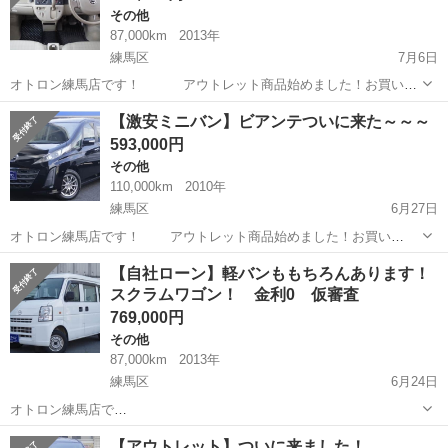
その他
87,000km
2013年
練馬区
7月6日
オトロン練馬店です！ アウトレット商品始めました！お買い
得！
東京
練馬区
その他
スクラム
【激安ミニバン】ビアンテついに来た～～～
593,000円
🔻【0066-9711-146606】🔻 ...
その他
110,000km
2010年
練馬区
6月27日
オトロン練馬店です！ アウトレット商品始めました！お買い
得！
東京
練馬区
その他
ビアンテ
【自社ローン】軽バンももちろんあります！
スクラムワゴン！ 金利0 仮審査
🔻【0066-9711-1466...
769,000円
その他
87,000km
2013年
練馬区
6月24日
オトロン練馬店で
す！
東京
練馬区
その他
スクラムワゴン
【アウトレット】ついに来ました！