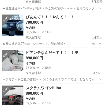
東久留米駅
3月22日
🔥審査通過率97％❕❕❕～ジモティをご覧の皆様へ～ ㈱くるまのミツクニ
では、どなた様でもローンで車がご購入いただけます!!! ☆関東圏内12
東京
練馬区
東久留米駅
その他
スクラムワゴン
びあんて！！！やんて！！！
店舗を運営～自社ローン専門の中古車販売店です。 必読❕必見❕ ...
790,000円
その他
60,500km
2011年
東久留米駅
3月21日
🔥審査通過率97％❕❕❕～ジモティをご覧の皆様へ！！！！！！！～ ㈱く
るまのミツクニでは、どなた様でもローンで車がご購入いただけま
東京
練馬区
東久留米駅
その他
ミツクニ
ビアンテなんだって！！！！💛
す!!! ☆関東圏内12店舗を運営～自社ローン専門の中古車販売店です。
890,000円
...
その他
78,000km
2008年
東久留米駅
3月6日
～ジモティをご覧の皆様へ～ ㈱くるまのミツクニでは、どなたでも車
がローンで買えます!!! 関東圏内12店舗を運営～自社ローン専門の中古
東京
練馬区
東久留米駅
その他
ミツクニ
スクラムワゴン!!!!ha
車販売店です。 ☆オートローンがご不安な方、おまかせください‼
890,000円
👍...
その他
69,500km
2014年