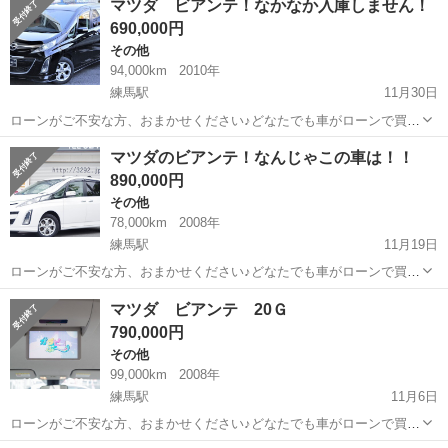
マツダ ビアンテ！なかなか入庫しません！
ン対応可能🔻 ①勤続年数の短い方 ②自営業の方 ③パ
690,000円
ートをされる...
その他
94,000km
2010年
練馬駅
11月30日
ローンがご不安な方、おまかせください♪どなたでも車がローンで買え
ます! こちら自社ローン専門の中古車販売店です。 🔻どなたでもロー
東京
練馬区
練馬駅
その他
ローン
マツダのビアンテ！なんじゃこの車は！！
ン対応可能🔻 ①勤続年数の短い方 ②自営業の方 ③パ
890,000円
ートをされる...
その他
78,000km
2008年
練馬駅
11月19日
ローンがご不安な方、おまかせください♪どなたでも車がローンで買え
ます!！! こちら自社ローン専門の中古車販売店です。 🔻どなたでもロ
東京
練馬区
練馬駅
その他
ローン
マツダ ビアンテ 20Ｇ
ーン対応可能🔻 ①勤続年数の短い方 ②自営業の方 ③
790,000円
パート...
その他
99,000km
2008年
練馬駅
11月6日
ローンがご不安な方、おまかせください♪どなたでも車がローンで買え
ます!！! こちら