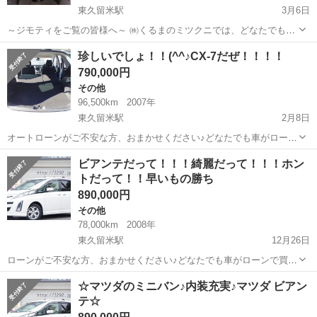
東久留米駅
3月6日
～ジモティをご覧の皆様へ～ ㈱くるまのミツクニでは、どなたでも車
がローンで買えます!!! 関東圏内12店舗を運営～自社ローン専門の中古
東京
練馬区
東久留米駅
その他
珍しいでしょ！！(^^♪CX-7だぜ！！！！
車販売店です。 ☆オートローンがご不安な方、おまかせください‼
790,000円
👍...
その他
96,500km
2007年
東久留米駅
2月8日
オートローンがご不安な方、おまかせください♪どなたでも車がローン
で買えます!!! こちら自社ローン専門の中古車販売店です！！！ 🤩 ど
東京
練馬区
東久留米駅
その他
ビアンテだって！！！綺麗だって！！！ホン
なたでもローン対応可能 🤩 ①勤続年数
トだって！！早いもの勝ち
の短い方 ...
890,000円
その他
78,000km
2008年
東久留米駅
12月26日
ローンがご不安な方、おまかせください♪どなたでも車がローンで買え
ます!!! こちら自社ローン専門の中古車販売店です。 🔻どなたでもロー
東京
練馬区
東久留米駅
その他
☆マツダのミニバン♪内装充実♪マツダ ビアン
ン対応可能🔻 ①勤続年数の短い
テ☆
方 ②自営...