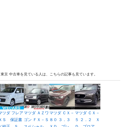
ア 東京 中古車を見ている人は、こちらの記事も見ています。
マツダ フレア
マツダ ＡＺワ
マツダ ＣＸ－
マツダ ＣＸ－
ＸＳ 保証書
ゴン ＦＸ－Ｓ
８０ ３．３
５ ２．２ Ｘ
／純正 Ｓ...
スペシャル...
ＸＤ プレ...
Ｄ プロア...