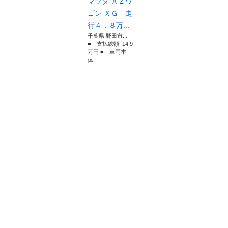
マツダ ＡＺワ
ゴン ＸＧ 走
行４．８万...
千葉県 野田市...
■ 支払総額: 14.9
万円 ■ 車両本
体...