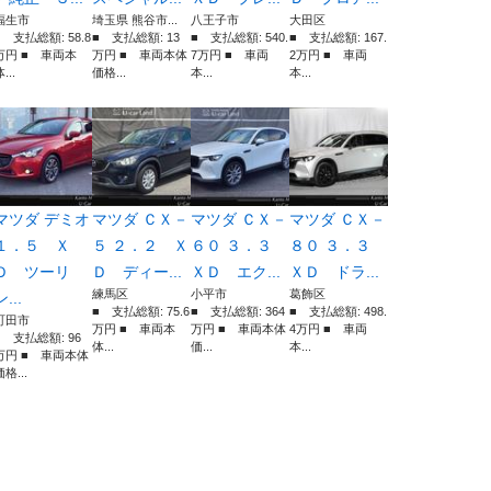
福生市
埼玉県 熊谷市...
八王子市
大田区
■ 支払総額: 58.8
■ 支払総額: 13
■ 支払総額: 540.
■ 支払総額: 167.
万円 ■ 車両本
万円 ■ 車両本体
7万円 ■ 車両
2万円 ■ 車両
...
価格...
本...
本...
マツダ デミオ
マツダ ＣＸ－
マツダ ＣＸ－
マツダ ＣＸ－
１．５ Ｘ
５ ２．２ Ｘ
６０ ３．３
８０ ３．３
Ｄ ツーリ
Ｄ ディー...
ＸＤ エク...
ＸＤ ドラ...
練馬区
小平市
葛飾区
ン...
■ 支払総額: 75.6
■ 支払総額: 364
■ 支払総額: 498.
町田市
万円 ■ 車両本
万円 ■ 車両本体
4万円 ■ 車両
■ 支払総額: 96
体...
価...
本...
万円 ■ 車両本体
価格...