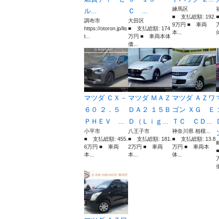
練馬区
ル...
Ｃ ...
■ 支払総額: 192.
調布市
大田区
9万円 ■ 車両
https://otoron.jp/lis
■ 支払総額: 174
本...
体
t...
万円 ■ 車両本体
価...
マツダ ＣＸ－
マツダ ＭＡＺ
マツダ ＡＺワ
６０ ２．５
ＤＡ２ １５Ｂ
ゴン ＸＧ Ｅ
ＰＨＥＶ ...
Ｄ（Ｌｉｇ...
ＴＣ ＣＤ...
小平市
八王子市
神奈川県 相模...
■ 支払総額: 455.
■ 支払総額: 181.
■ 支払総額: 13.8
6万円 ■ 車両
2万円 ■ 車両
万円 ■ 車両本
本...
本...
体...