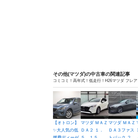
その他(マツダ)の中古車の関連記事
コミコミ！高年式！低走行！H26マツダ フレ
【オトロン】
マツダ ＭＡＺ
マツダ ＭＡＺ
✨大人気の低
ＤＡ２ １．
ＤＡ３ファス
燃費ディーゼ
５ １５
トバック ２...