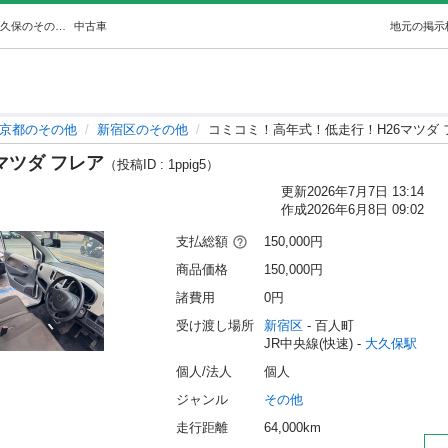
コミコミ！高年式！低走行！H26マツダ フレア (A.T.) 大久保のその他の中古車｜ジモティー
中古車
地元の掲示
京都のその他
新宿区のその他
コミコミ！高年式！低走行！H26マツダ 
マツダ フレア
（投稿ID : 1ppig5）
更新
2026年7月7日 13:14
作成
2026年6月8日 09:02
支払総額
150,000円
商品価格
150,000円
諸費用
0円
受け渡し場所
新宿区
 - 百人町
JR中央線(快速) - 
大久保駅
個人/法人
個人
ジャンル
その他
走行距離
64,000km