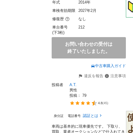
年式
2014年
車検有効期限
2027年2月
修復歴
なし
車台番号
212
(下3桁)
お問い合わせの受付は
終了いたしました。
中古車購入ガイド
違反を報告
注意事項
投稿者
A.T.
男性
投稿： 
79
4.8
(
45
)
認証とは
身分証
電話番号
車両は基本的に現車優先です。 下取り、
買取、業者オークションなどで仕入れてき