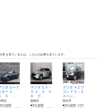
 中古車 を見ている人は、こちらの記事も見ています。
マツダ ロード
マツダ ＣＸ－
マツダ ＡＺワ
スター １．
５ ２．２ Ｘ
ゴン ＦＸ－Ｓ
５ Ｓ …
Ｄ プ…
スペシ…
練馬区
葛飾区
熊谷市
■支払総額:
■支払総額:
■支払総額: 13万