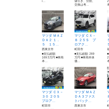
i…
値引き、分割、
交換は考…
マツダ ＭＡＺ
マツダ ＣＸ－
ＤＡ２ １．
８ ２５Ｓ プ
５ １５…
ロアク…
西東京市
町田市
■支払総額:
■支払総額: 269
169.5万円 ■車両
万円 ■車両本体
本…
価…
マツダ ＣＸ－
マツダ ＭＡＺ
３０ ２０Ｓ
ＤＡ３ファス
プロア…
トバック…
町田市
西東京市