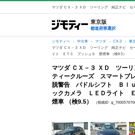
マツダ ＣＸ－３ ＸＤ ツーリング 純正ナビ セー
東京版
都道府県選択
ジモティー
中古車
マツダ
CX-3
東京
マツダ ＣＸ－３ ＸＤ ツーリング 純正ナビ 
イト ＥＴＣ プッシュＳ 禁煙車 （検9.5）
マツダ ＣＸ－３ ＸＤ ツー
ティークルーズ スマートブ
脱警告 パドルシフト Ｂｌ
ックカメラ ＬＥＤライト 
煙車 （検9.5）
（投稿ID : g_70005707