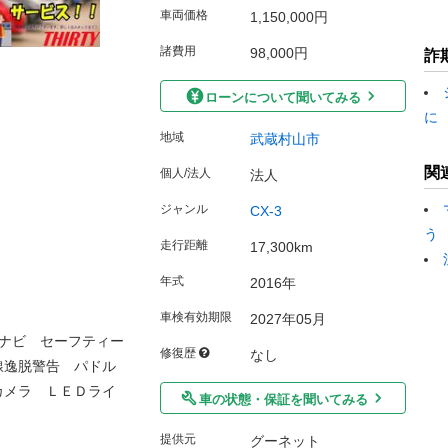
車両価格
1,150,000円
諸費用
98,000円
詐
ローンについて聞いてみる
に
地域
武蔵村山市
関
個人/法人
法人
ジャンル
CX-3
う
走行距離
17,300km
年式
2016年
車検有効期限
2027年05月
ナビ セーフティー
修復歴
なし
線逸脱警告 パドル
カメラ ＬＥＤライ
車の状態・保証を聞いてみる
提供元
グーネット