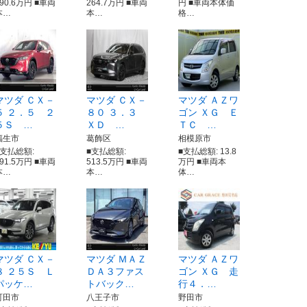
290.6万円 ■車両
264.7万円 ■車両
円 ■車両本体価
本…
本…
格…
マツダ ＣＸ－
マツダ ＣＸ－
マツダ ＡＺワ
５ ２．５ ２
８０ ３．３
ゴン ＸＧ Ｅ
５Ｓ …
ＸＤ …
ＴＣ …
福生市
葛飾区
相模原市
■支払総額:
■支払総額:
■支払総額: 13.8
291.5万円 ■車両
513.5万円 ■車両
万円 ■車両本
本…
本…
体…
マツダ ＣＸ－
マツダ ＭＡＺ
マツダ ＡＺワ
８ ２５Ｓ Ｌ
ＤＡ３ファス
ゴン ＸＧ 走
パッケ…
トバック…
行４．…
町田市
八王子市
野田市