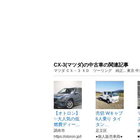
CX-3(マツダ)の中古車の関連記事
マツダ ＣＸ－３ ＸＤ ツーリング 純正... 東京
【オトロン】
売切 Wキャブ
✨大人気の低
6人乗り タイ
燃費ディー…
タン…
調布市
足立区
https://otoron.jp/l
●個人販売車両●