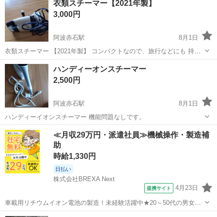
衣類スチーマー【2021年製】
3,000円
阿波赤石駅
8月1日
衣類スチーマー 【2021年製】 コンパクトなので、旅行などにも 持ち
運びに便利！
徳島
小松島市
阿波赤石駅
生活家電
ハンディーオンスチーマー
2,500円
阿波赤石駅
8月1日
ハンディーイオンスチーマー 機能問題なしです。
徳島
小松島市
阿波赤石駅
生活家電
≪月収29万円・派遣社員≫機械操作・製造補
助
時給1,330円
日払い
株式会社BREXA Next
4月23日
提携サイト
車載用リチウムイオン電池の製造！未経験活躍中★20～50代の男女活
躍中！寮費無料★備品付き1R寮完備！自宅からマイカー通勤OK！無料
徳島
その他