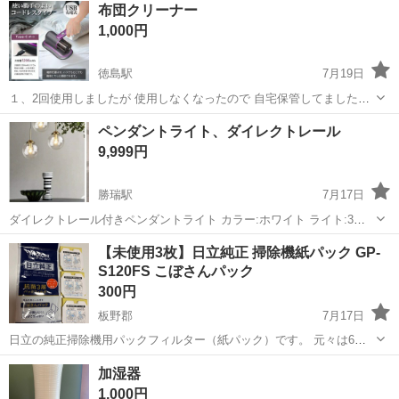
徳島
その他
布団クリーナー
駐車場完備◎正社員登用制度あり！《徳島県板野郡松茂町》 人気の工
1,000円
場のお仕事 ◇車載用リチウ...
徳島駅
7月19日
１、2回使用しましたが 使用しなくなったので 自宅保管してました。
箱、説明書ないです。 2枚目現物です。 ノークレノーリターンで よろ
徳島
徳島市
徳島駅
生活家電
ペンダントライト、ダイレクトレール
しくおねがいします。
9,999円
勝瑞駅
7月17日
ダイレクトレール付きペンダントライト カラー:ホワイト ライト:3つ
のみ ダイレクトレール:0、5m お盆、日曜日の午後可能な方限定。 お
徳島
板野郡
勝瑞駅
生活家電
【未使用3枚】日立純正 掃除機紙パック GP-
釣りはありません。
S120FS こぼさんパック
300円
板野郡
7月17日
日立の純正掃除機用パックフィルター（紙パック）です。 元々は6枚
入りの商品ですが、**【未使用の3枚のみ】**の出品となります。 （※
徳島
板野郡
生活家電
商品
加湿器
外袋は開封済みです） ■商品詳細 メーカー： 日立 (HITACHI) 商品名：
1,000円
抗...