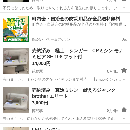
不要になったため、取りにきてくれる方を優先にお譲りします。 アパ
ート階段3階です。 8/24に引き取りお願いします。
徳島
徳島市
生活家電
階段
町内会・自治会の防災用品が全品送料無料
町内会・自治会の防災用品が全品送料無料！「防災備蓄
用品ドットコム」
Ad
株式会社ドリームデッサン
売約済み 極上 シンガー CPミシン モナ
ミピア SF-108 フット付
14,000円
徳島駅
8月4日
売れました。 ミシン初の方からベテランまで対応！ 【singerシンガー
コンピュータミシン mon ami PIA モナミピア SF-108】 【 サイズ 】
徳島
徳島市
徳島駅
生活家電
シンガー
売約済み 直進ミシン 縫えるジャンク
H287×W439×D195mm 【 重量 】８.２...
brother エリート
3,000円
徳島駅
8月4日
売れました。 使わないから処分してくれと本人希望の3000円です。
エリートとはブラザー（brother）の「エリート（Elite）」は、主に学
徳島
徳島市
徳島駅
生活家電
LEDランタン