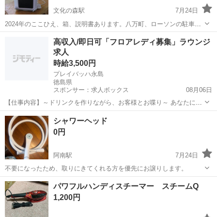
文化の森駅
7月24日
2024年のここひえ、箱、説明書あります。八万町、ローソンの駐車場
まで、来てくれる方で2000円で、お譲りしますので必要な方は連絡下
徳島
徳島市
文化の森駅
生活家電
ひえ
高収入/即日可「フロアレディ募集」ラウンジ
さい
求人
時給3,500円
プレイバッハ永島
徳島県
スポンサー：求人ボックス
08月06日
【仕事内容】～ドリンクを作りながら、お客様とお喋り～ あなたにお
まかせすることは、基本的にこれだけです! もちろん、ママがフォロー
アルバイト・パート
シャワーヘッド
してくれるので未経験者さんもご安心ください わからないことは、溜
0円
め込まずに遠慮なく聞いてみましょう...
阿南駅
7月24日
不要になったため、取りにきてくれる方を優先にお譲りします。
徳島
阿南市
阿南駅
生活家電
パワフルハンディスチーマー スチームQ
1,200円