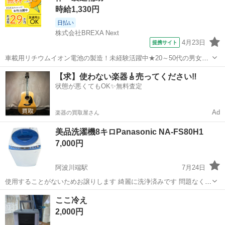
時給1,330円
日払い
株式会社BREXA Next
4月23日
提携サイト
車載用リチウムイオン電池の製造！未経験活躍中★20～50代の男女活
躍中！寮費無料★備品付き1R寮完備！自宅からマイカー通勤OK！無料
徳島
その他
【求】使わない楽器🎸売ってください‼️
駐車場完備◎正社員登用制度あり！《徳島県板野郡松茂町》 人気の工
状態が悪くてもOK✨無料査定
場のお仕事 ◇車載用リチウ...
Ad
楽器の買取屋さん
美品洗濯機8キロPanasonic NA-FS80H1
7,000円
阿波川端駅
7月24日
使用することがないためお譲りします 綺麗に洗浄済みです 問題なく使
用できます。 早い方優先します☺️ 新洗浄方式｢エコウォッシュシステ
徳島
板野郡
阿波川端駅
生活家電
Panasonic
ここ冷え
ム★1｣により、節水★2性能がさらにアップ! ★1 ｢ダンシングかくはん
2,000円
水流｣と｢循環ジ...