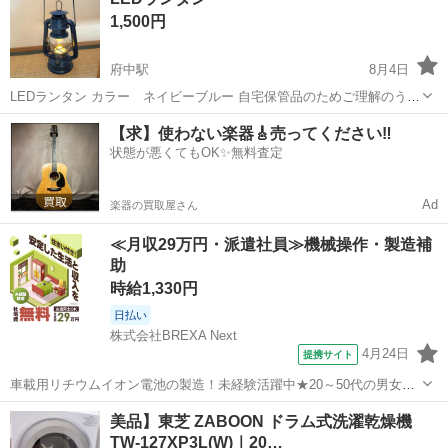
校の授業などで使われる「スクールミシン」の定番シリーズ
1,500円
（AT307、AT310...
府中駅
8月4日
LEDランタン カラー ネイビーブルー 自宅保管品のためご理解のうえ
検討お願い致します。 神経質な方はご遠慮お願い致します。
徳島
徳島市
府中駅
生活家電
ランタン
【求】使わない楽器🎸売ってください‼️
状態が悪くてもOK✨無料査定
Ad
楽器の買取屋さん
≪月収29万円・派遣社員≫機械操作・製造補
助
時給1,330円
日払い
株式会社BREXA Next
4月24日
提携サイト
車載用リチウムイオン電池の製造！未経験活躍中★20～50代の男女活
躍中！寮費無料★備品付き1R寮完備！自宅からマイカー通勤OK！無料
徳島
その他
美品】東芝 ZABOON ドラム式洗濯乾燥機
駐車場完備◎正社員登用制度あり！《徳島県板野郡松茂町》 人気の工
TW-127XP3L(W)｜20…
場のお仕事 ◇車載用リチウ...