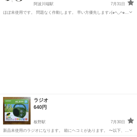
阿波川端駅
7月31日
ほぼ未使用です。 問題なく作動します。 早い方優先します♪(๑ᴖ◡ᴖ๑)♪
12Vシガーソケット電源対応の車内用ハンディクリーナーで、90Wの
徳島
板野郡
阿波川端駅
生活家電
出力により車内の清掃に最適です。 - ブランド: INDUSTEX - モデル...
ラジオ
640円
板野駅
7月30日
新品未使用のラジオになります。 箱にヘコミがあります。 〜以下、商
品ホームページより〜 商品の詳細 トップハイライト ブランドオーム