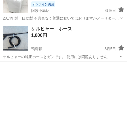
オンライン決済
阿波中島駅
8月6日
2014年製 日立製 不具合なく普通に動いてはおりますがノーリターン
ノークレームでお願いします。 引越しのため、引き取り手募集中で
徳島
阿南市
阿波中島駅
生活家電
ケルヒャー ホース
す。 8/9-10引取り希望
1,000円
鴨島駅
8月5日
ケルヒャーの純正ホースとガンです。 使用には問題ありません。
徳島
阿波市
鴨島駅
生活家電