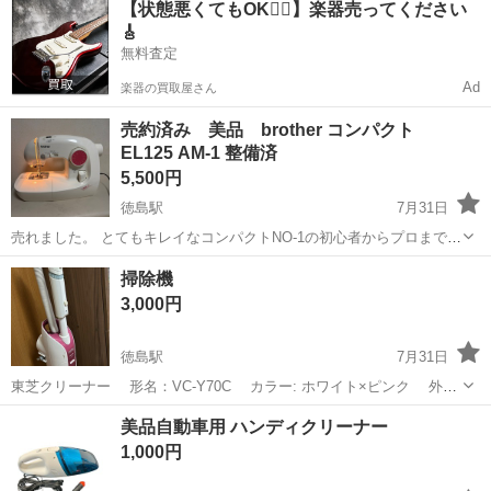
【状態悪くてもOK🙆‍♀️】楽器売ってください
駐車場完備◎正社員登用制度あり！《徳島県板野郡松茂町》 人気の工
🎸
場のお仕事 ◇車載用リチウ...
無料査定
Ad
楽器の買取屋さん
売約済み 美品 brother コンパクト
EL125 AM-1 整備済
5,500円
徳島駅
7月31日
売れました。 とてもキレイなコンパクトNO-1の初心者からプロまで愛
用されています。個人的にも好きなミシンです。現時点で自動糸通
徳島
徳島市
徳島駅
生活家電
コンパクト
掃除機
し、返し、ダイヤル、スピード等の不備は無いかと思います（見落と
3,000円
し御免） 最近特にクレーマーや...
徳島駅
7月31日
東芝クリーナー 形名：VC-Y70C カラー: ホワイト×ピンク 外
寸：長さ 255mm,幅 250mm, 高さ 870mm(収納時) 980mm(使
徳島
徳島市
徳島駅
生活家電
美品自動車用 ハンディクリーナー
用時) 重さ：3.7kg 電源コードの長さ：5m A...
1,000円