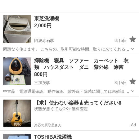
東芝洗濯機
2,000円
阿波赤石駅
8月5日
問題なく使えます。 こちらの、取引可能な時間、取りに来てくれる方
優先でお取引お願いします🙇‍♀️ 値段交渉可能ですが、希望額で可能な方
徳島
小松島市
阿波赤石駅
生活家電
東芝
掃除機 寝具 ソファー カーペット 衣
優先でお譲りします ノークレーム、ノーリターンお約束できる方でお
類 ハウスダスト ダニ 紫外線 除菌
願い致します。
800円
三加茂駅
8月5日
中古品 電源通電確認 動作確認 紫外線・除菌に関しては未確認 ◇
ケアウイン 除菌掃除機 寝具 カーペット ソファー ◆付属品フィ
徳島
三好郡
三加茂駅
生活家電
【求】使わない楽器🎸売ってください‼️
ルター（未開封） ブラシ 説明書 サイズ 約 縦33×横23×高さ20
状態が悪くてもOK✨無料査定
重さ...
Ad
楽器の買取屋さん
TOSHIBA洗濯機