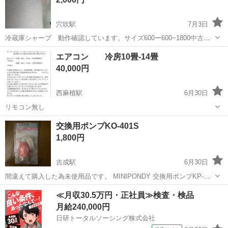
穴吹駅
7月3日
冷蔵庫シャープ 動作確認しています。サイズ600ー600−1800中古品
につきNC,NRでお願いします。
徳島
美馬市
穴吹駅
生活家電
エアコン 冷房10畳-14畳
40,000円
西麻植駅
6月30日
リモコン無し
徳島
阿波市
西麻植駅
生活家電
交換用ポンプKO-401S
1,800円
吉成駅
6月30日
間違えて購入した為未使用品です。 MINIPONDY 交換用ポンプKP-
401S 交換対応型式KP-401シリーズ
徳島
板野郡
吉成駅
生活家電
ポンプ
≪月収30.5万円・正社員≫検査・検品
月給240,000円
日研トータルソーシング株式会社