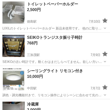
徳島
板野郡
教会前駅
生活家電
軽量
トイレットペーパーホルダー
アイロンが欲しい方 ご覧いただきありがとうございます。 他にも多数
2,500円
出品しておりますので是非ご...
徳島駅
7月10日
LIXILのトイレットペーパーホルダー 新品未使用です。 他のに取り替
えた為出品します。 元から付いてたネジ2本だけあります。
徳島
徳島市
徳島駅
生活家電
トイレットペーパー
SEIKOトランジスタ振り子時計
768円
三加茂駅
7月9日
SEIKOの古い時計です。動くかはまだしらべてません。欲しい方いれ
ばよろしくお願いいたします。
徳島
三好郡
三加茂駅
生活家電
SEIKO
シーリングライト リモコン付き
10,000円
中田駅
7月7日
調色・調光機能付きで、リモコン操作によりシーンに合わせて光の色
と明るさを調整可能な10畳用LEDシーリングライトです。 - ブランド:
徳島
徳島市
中田駅
生活家電
冷蔵庫
DAIKO 大光電機 - 型番: DCL-39685 - 適用畳数: 〜10畳 - 定...
2,000円