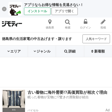
アプリならお得な情報を見逃さない！
インストール
アプリで開く
徳島県
検索
ログイン
投稿
徳島県の生活家電の中古あげます・譲ります
人気キーワード
エリア
ジャンル
詳細
新着順
古い着物に海外需要!?高価買取が相次ぐ理由
眠った着物が宝物に!?驚きの買取額が続出
Ad
バイセル