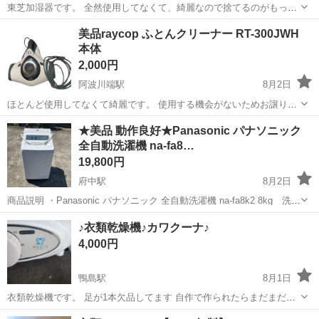
東芝加湿器です。 全然使用してなくて、綺麗なので捨てるのがもった
いないので、お譲りします。 使用できるかわからないですが、 通電は
徳島
板野郡
阿波川端駅
生活家電
美品raycop ふとんクリーナー RT-300JWH
できました。 早い方優先します♪(๑ᴖ◡ᴖ๑)♪ センサー制御機能を搭載し
本体
た、コンパクトな卓...
2,000円
阿波川端駅
8月2日
ほとんど使用してなくて綺麗です。 使用する機会がないためお譲りし
ます 早い方優先します♪(๑ᴖ◡ᴖ๑)♪ UVランプ照射機能を搭載した、布
徳島
板野郡
阿波川端駅
生活家電
★美品 動作良好★Panasonic パナソニック
団専用のコード式クリーナー本体です。 - ブランド: raycop - 型番: R...
全自動洗濯機 na-fa8…
19,800円
府中駅
8月2日
商品説明 ・Panasonic パナソニック 全自動洗濯機 na-fa8k2 8kg 洗剤
自動投入 ・2023年製 商品内容 ・通電、各種ボタン、動作確認済み ・
徳島
徳島市
府中駅
生活家電
自動
♪衣類乾燥機♪カワクーナ♪
本体には小さな傷がある程度で...
4,000円
鴨島駅
8月1日
衣類乾燥機です。 足が1本欠品してます 自作で作られたらまだまだ使
えます。 使用回数2回ほど 3n
徳島
阿波市
鴨島駅
生活家電
カワクーナ