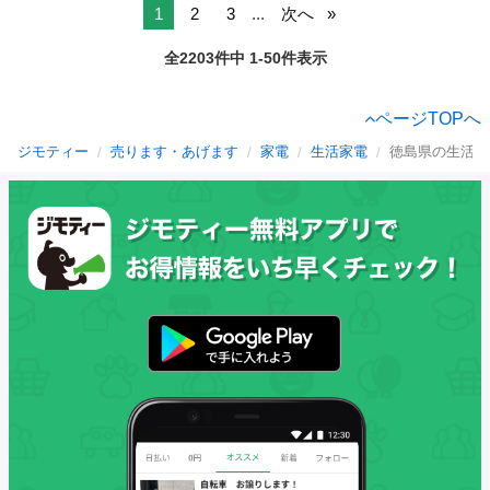
1
2
3
...
次へ
全2203件中 1-50件表示
ページTOPへ
ジモティー
売ります・あげます
家電
生活家電
徳島県の生活家