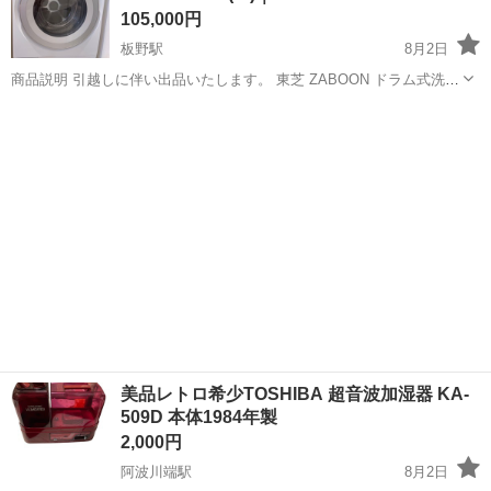
105,000円
板野駅
8月2日
商品説明 引越しに伴い出品いたします。 東芝 ZABOON ドラム式洗濯
乾燥機 TW-127XP3L(W) です。 2024年3月にヤマダデンキで新品購入
徳島
板野郡
板野駅
生活家電
しました。 当時の購入価格は約26万円で、東芝ドラム式洗濯乾燥機...
美品レトロ希少TOSHIBA 超音波加湿器 KA-
509D 本体1984年製
2,000円
阿波川端駅
8月2日