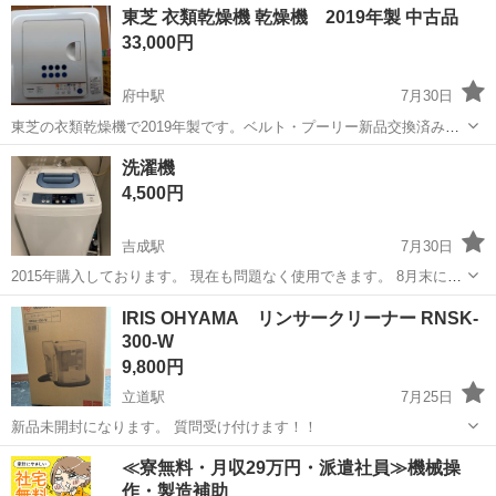
徳島
板野郡
板野駅
生活家電
DSP
東芝 衣類乾燥機 乾燥機 2019年製 中古品
（OHM） 色グリーン 特徴防塵 商品の寸法19.5長さ x 11.2幅 x 17.8高
33,000円
さ...
府中駅
7月30日
東芝の衣類乾燥機で2019年製です。ベルト・プーリー新品交換済みで
す。綺麗な状態なんですが、ドアを閉める時、少し持ち上げながらで
徳島
徳島市
府中駅
生活家電
衣類
洗濯機
ないと閉まらないのでご了承ください。 サイズは横幅約65cm、奥行
4,500円
約52cm、高さ約65cm※サ...
吉成駅
7月30日
2015年購入しております。 現在も問題なく使用できます。 8月末に引
っ越しを控えており廃棄なども検討しております。
徳島
徳島市
吉成駅
生活家電
IRIS OHYAMA リンサークリーナー RNSK-
300-W
9,800円
立道駅
7月25日
新品未開封になります。 質問受け付けます！！
徳島
板野郡
立道駅
生活家電
リンサークリーナー
≪寮無料・月収29万円・派遣社員≫機械操
作・製造補助