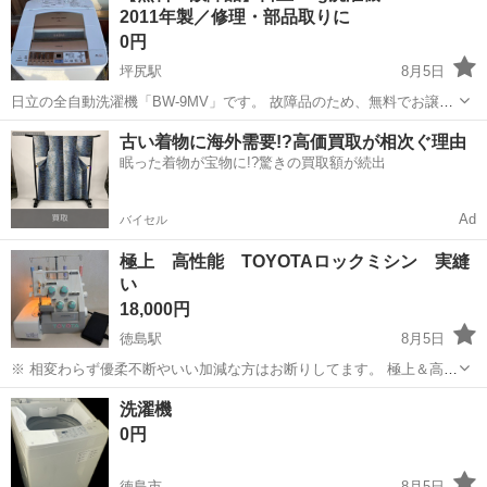
2011年製／修理・部品取りに
ました。 現在は正...
0円
坪尻駅
8月5日
日立の全自動洗濯機「BW-9MV」です。 故障品のため、無料でお譲り
します。 【状態・故障について】 先月譲っていただいた洗濯機です。
徳島
三好市
坪尻駅
生活家電
古い着物に海外需要!?高価買取が相次ぐ理由
譲っていただいた時点で「回転時に大きな音がする」と聞いており、
眠った着物が宝物に!?驚きの買取額が続出
それを承知のうえで譲...
Ad
バイセル
極上 高性能 TOYOTAロックミシン 実縫
い
18,000円
徳島駅
8月5日
※ 相変わらず優柔不断やいい加減な方はお断りしてます。 極上＆高性
能のTOYOTAロックミシンです。 安心の点検整備・グリスアップ済。
徳島
徳島市
徳島駅
生活家電
洗濯機
個人的にTOYOTAロック数十台点検してきましたが、本当に高性能で
0円
JUKIにも引けを取ら...
徳島市
8月5日