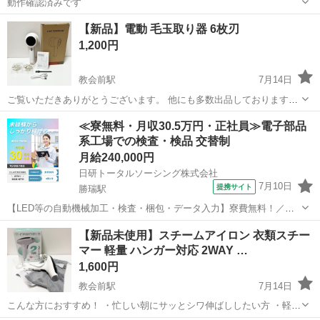
動作確認済みです
徳島
三好郡
生活家電
Toffy
【新品】電動 毛玉取り器 6枚刃
1,200円
教会前駅
7月14日
ご覧いただきありがとうございます。 他にも多数出品しておりますの
で是非ご覧下さい こちらの商品は ◆新品未使用 ◆現品1点限り の
徳島
板野郡
教会前駅
生活家電
松茂
≪寮無料・月収30.5万円・正社員≫電子部品
商品です。 ⭐️お渡し場所▶︎出来れば松茂周辺 ⭐️時間帯▶︎平日17:00以降
系工場での検査・検品 交替制
土日な...
月給240,000円
日研トータルソーシング株式会社
7月10日
提携サイト
勝瑞駅
【LED等の自動機械加工・検査・梱包・データ入力】寮費無料！／年
間休日は130日以上／未経験OK！ お仕事について スマートフォンやパ
徳島
鳴門市
勝瑞駅
その他
【新品未使用】スチームアイロン 衣類スチー
ソコン、車などに使われるLED等の電子部品の製造とそれに付帯する
マー 軽量 ハンガー対応 2WAY …
作業になります。①部品を...
1,600円
教会前駅
7月14日
こんな方におすすめ！ ・忙しい朝にサッとシワ伸ばししたい方 ・軽く
て使いやすいアイロンを探している方 ・旅行や出張用のコンパクトな