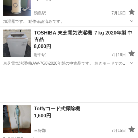
鴨島駅
7月16日
加湿器です。 動作確認済みです。
徳島
吉野川市
鴨島駅
生活家電
TOSHIBA 東芝電気洗濯機 ７kg 2020年製 中
古品
8,000円
府中駅
7月16日
東芝電気洗濯機(AW-7G8)2020年製の中古品です。 急ぎモードでの動
作確認は出来ましたが、その他の動作未確認です。設計上の標準使用
徳島
徳島市
府中駅
生活家電
東芝
期間は7年ですので、まだまだ使える商品だと思います。 簡易的な掃
除はしています。中の状態...
Toffyコード式掃除機
1,600円
三好郡
7月15日