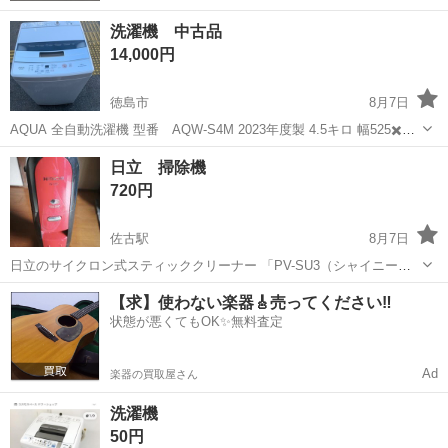
洗濯機 中古品
14,000円
徳島市
8月7日
AQUA 全自動洗濯機 型番 AQW-S4M 2023年度製 4.5キロ 幅525✖️奥
行き500✖️高さ890mm 倉庫保管しております。 キレイな状態だと思い
徳島
徳島市
生活家電
2023年度
日立 掃除機
ます 配送をご希望の場合には相談の上承ります
720円
佐古駅
8月7日
日立のサイクロン式スティッククリーナー 「PV-SU3（シャイニーレ
ッド）」です。 コード式です。 引っ越し整理の為 出品します。 中
徳島
徳島市
佐古駅
生活家電
【求】使わない楽器🎸売ってください‼️
古品で 使用感はあります。 ご理解いただける方購入お願いします😊
状態が悪くてもOK✨無料査定
ノークレーム、ノーリ...
Ad
楽器の買取屋さん
洗濯機
50円