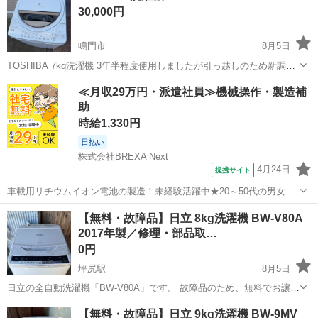
30,000円
鳴門市
8月5日
TOSHIBA 7kg洗濯機 3年半程度使用しましたが引っ越しのため新調し
たのでお譲りします。 1年くらい前に調子が悪かったので修理してそ
徳島
鳴門市
生活家電
≪月収29万円・派遣社員≫機械操作・製造補
れからは調子良く動いていました。 傷あり お掃除しています。
助
時給1,330円
日払い
株式会社BREXA Next
4月24日
提携サイト
車載用リチウムイオン電池の製造！未経験活躍中★20～50代の男女活
躍中！寮費無料★備品付き1R寮完備！自宅からマイカー通勤OK！無料
徳島
その他
【無料・故障品】日立 8kg洗濯機 BW-V80A
駐車場完備◎正社員登用制度あり！《徳島県板野郡松茂町》 人気の工
2017年製／修理・部品取…
場のお仕事 ◇車載用リチウ...
0円
坪尻駅
8月5日
日立の全自動洗濯機「BW-V80A」です。 故障品のため、無料でお譲り
します。 【状態・故障について】 我が家で屋外に設置して使用してい
徳島
三好市
坪尻駅
生活家電
部品取り
【無料・故障品】日立 9kg洗濯機 BW-9MV
た洗濯機です。 スタートボタンが反応しなくなり、使用できなくなり