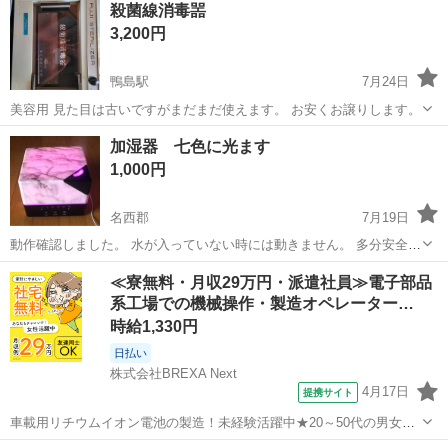
殺菌線消毒噐
3,200円
鴨島駅
7月24日
美容用 見た目は古いですがまだまだ使えます。 お安くお譲りします。
徳島
吉野川市
鴨島駅
生活家電
見た目
加湿器 七色に光ます
1,000円
名西郡
7月19日
動作確認しました。 水が入っていない時には動きません。 多分安全装
置が付いていると思います。 長期自宅保管です。 使用しないので出品
徳島
名西郡
生活家電
画像
≪寮無料・月収29万円・派遣社員≫電子部品
しました。 メーカーは不明です。 サイズ 高さ 約23㎝ 幅 約17㎝
系工場での機械操作・製造オペレーター…
です。 ...
時給1,330円
日払い
株式会社BREXA Next
4月17日
提携サイト
車載用リチウムイオン電池の製造！未経験活躍中★20～50代の男女活
躍中！寮費無料★備品付き1R寮完備！自宅からマイカー通勤OK！無料