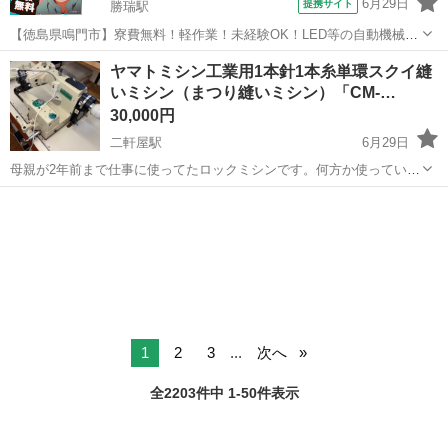
6月29日
提携サイト
勝瑞駅
【徳島県鳴門市】寮費無料！軽作業！未経験OK！LED等の自動機械加
工・検査・梱包・データ入力《お仕事No.NS0560》 お仕事について ス
徳島
鳴門市
勝瑞駅
その他
ヤマトミシン工業用1本針1本糸単環スクイ縫
マートフォンやパソコン、車などに使われるLED等の電子部品の製造
いミシン（まつり縫いミシン）「CM-…
とそれに付帯する作...
30,000円
二軒屋駅
6月29日
母親が2年前まで仕事に使ってたロックミシンです。何方か使っていた
だけませんか、現物確認宜しくお願い致します。 お値下げ4月5日
徳島
徳島市
二軒屋駅
生活家電
ロックミシン
→70000円→65000円 お値下げ4月8日→63000円 お値下げ4月18日
→60000...
1
2
3
...
次へ
全2203件中 1-50件表示