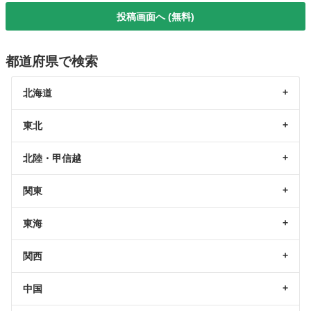
投稿画面へ (無料)
都道府県で検索
北海道
東北
北陸・甲信越
関東
東海
関西
中国