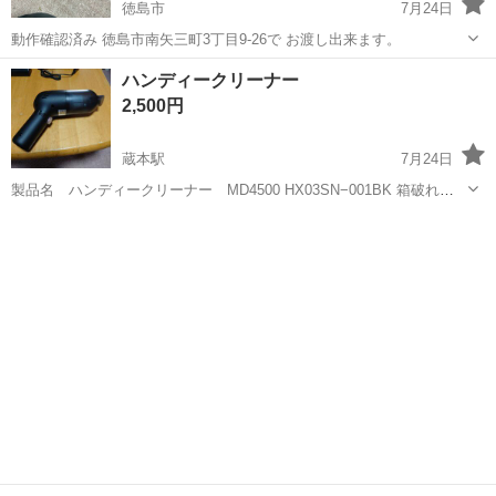
徳島市
7月24日
動作確認済み 徳島市南矢三町3丁目9-26で お渡し出来ます。
徳島
徳島市
生活家電
スチーム
ハンディークリーナー
2,500円
蔵本駅
7月24日
製品名 ハンディークリーナー MD4500 HX03SN−001BK 箱破れあ
り USB充電です！ 状態は綺麗と思います！ 動作確認済 お取引の場所
徳島
徳島市
蔵本駅
生活家電
クリーナー
は、徳島市南矢三町3丁目9-26で...