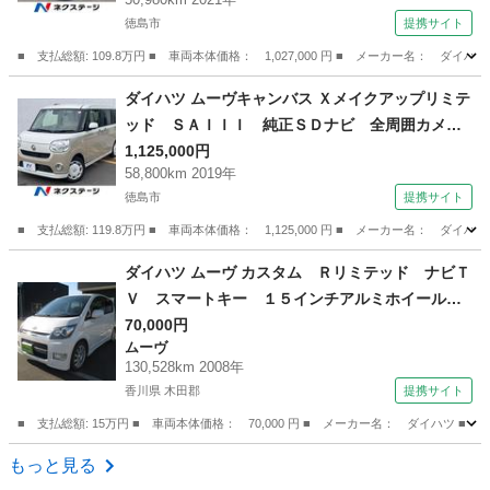
ｕｅｔｏｏｔｈ ＣＤ ＤＶＤ再生 フルセグ
徳島市
提携サイト
（検8.9）
■ 支払総額: 109.8万円 ■ 車両本体価格： 1,027,000 円 ■ メーカー名
徳島
徳島市
タント
ダイハツ ムーヴキャンバス Ｘメイクアップリミテ
ッド ＳＡＩＩＩ 純正ＳＤナビ 全周囲カメ
ラ 禁煙車 ドラレコ コーナーセンサー スマ
1,125,000円
58,800km 2019年
ートキー ＥＴＣ オートハイビーム オートラ
徳島市
提携サイト
イト オートエアコン Ｂｌｕｅｔｏｏｔｈ Ｃ
Ｄ ＤＶＤ再生 フルセグ ＬＥＤフォグ （検8.
■ 支払総額: 119.8万円 ■ 車両本体価格： 1,125,000 円 ■ メーカー名
9）
徳島
徳島市
ダイハツ
ダイハツ ムーヴ カスタム Ｒリミテッド ナビＴ
Ｖ スマートキー １５インチアルミホイール
パワステ パワーウィンドウ 運転席エアバッ
70,000円
ムーヴ
グ 助手席エアバッグ キーレス ＣＤ ター
130,528km 2008年
ボ ローダウン ＨＩＤ ベンチシート （検9.6）
香川県 木田郡
提携サイト
■ 支払総額: 15万円 ■ 車両本体価格： 70,000 円 ■ メーカー名： ダイハ
香川
木田郡
ムーヴ
もっと見る