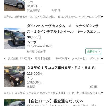
ミラ
84,040km
阿波川島駅
8月3日
21年式、走行85500キロ、大きく目立つ傷み、傷はありません。バンパーに少し小傷
徳島
阿波市
阿波川島駅
ミラ
ミラカスタム
ダイハツ ムーヴ カスタム Ｓ タナベダウンサ
ス・１６インチアルミホイール キーレスエント
リー ＨＩＤ ベンチシート 盗難防止システム
90,000円
ムーヴ
（検9.1）
117,995km 2009年
香川県 さぬき市
提携サイト
■ 支払総額: 12.8万円 ■ 車両本体価格： 90,000 円 ■ メーカー名： ダ
香川
さぬき市
ムーヴ
２３年式 ミラココア車検９年４月２４日まで！
118,000円
ミラ
149,600km
撫養駅
8月3日
コメント ２３年式 ミラココア 車検９年４月２４日まで！ 売り切り車両になります。 
徳島
鳴門市
撫養駅
ミラ
ミラココア
【自社ローン】審査通らない方へ
自社ローンなら「じしゃロン」。他社の審査に通らな