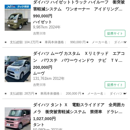
ダイハツ ハイゼットトラック ハイルーフ 衝突被
害軽減システム ワンオーナー アイドリングス
トップ （検8.10）
990,000円
ハイゼット
9,987km 2024年
吉野川市
提携サイト
■ 支払総額: 104.2万円 ■ 車両本体価格： 990,000 円 ■ メーカー名： 
徳島
吉野川市
ハイゼット
ダイハツ ムーヴ カスタム Ｘリミテッド エアコ
ン パワステ パワーウィンドウ ナビ ＴＶ
キーレス スマートキー バックカメラ ＥＴ
200,000円
ムーヴ
Ｃ アイドリングストップ ベンチシート （車検
131,761km 2012年
整備付）
吉野川市
提携サイト
■ 支払総額: 28万円 ■ 車両本体価格： 200,000 円 ■ メーカー名： ダイ
徳島
吉野川市
ムーヴ
ダイハツ タント Ｘ 電動スライドドア 全周囲カ
メラ 衝突被害軽減システム 禁煙車 ドラレ
コ コーナーセンサー ＬＥＤヘッド ビルトイ
1,027,000円
タント
ンＥＴＣ オートライト オートエアコン Ｂｌ
50,980km 2021年