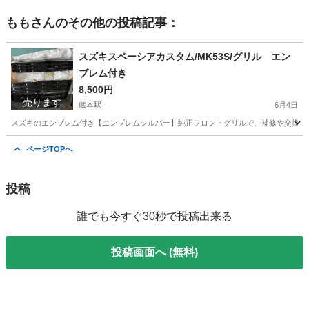
もも
さんのその他の投稿記事：
スズキスペーシアカスタム/MK53S/グリル エン
ブレム付き
8,500円
売ります
蔵本駅
6月4日
スズキのエンブレム付き【エンブレムシルバー】純正フロントグリルで、補修や交換用パーツと
徳島
徳島市
蔵本駅
外装、車外用品
ページTOPへ
投稿
誰でも今すぐ30秒で投稿出来る
投稿画面へ (無料)