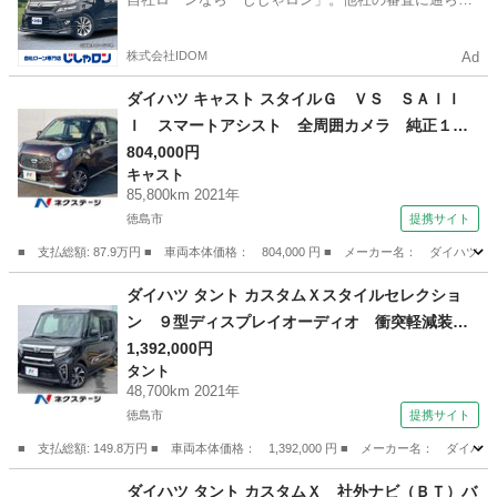
かった方も
株式会社IDOM
Ad
ダイハツ キャスト スタイルＧ ＶＳ ＳＡＩＩ
Ｉ スマートアシスト 全周囲カメラ 純正１５
インチアルミ ドラレコ ＥＴＣ ＬＥＤヘッド
804,000円
キャスト
ライト コーナーセンサー 禁煙車 オートライ
85,800km 2021年
ト オートエアコン Ｂｌｕｅｔｏｏｔｈ Ｃ
徳島市
提携サイト
Ｄ ＤＶＤ再生 フルセグ （検8.12）
■ 支払総額: 87.9万円 ■ 車両本体価格： 804,000 円 ■ メーカー名： ダ
徳島
徳島市
キャスト
ダイハツ タント カスタムＸスタイルセレクショ
ン ９型ディスプレイオーディオ 衝突軽減装
置 両側電動スライドドア ドラレコ コーナー
1,392,000円
タント
センサー ＬＥＤヘッド 純正１４インチアル
48,700km 2021年
ミ オートライト オートエアコン Ｂｌｕｅｔ
徳島市
提携サイト
ｏｏｔｈ ＣＤ （車検整備付）
■ 支払総額: 149.8万円 ■ 車両本体価格： 1,392,000 円 ■ メーカー名
徳島
徳島市
タント
ダイハツ タント カスタムＸ 社外ナビ（ＢＴ）バ