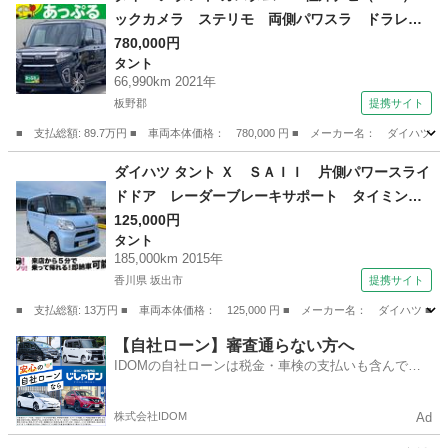
ックカメラ ステリモ 両側パワスラ ドラレ
コ プッシュスタート 前席シートヒーター 横
780,000円
タント
滑り防止 衝突防止 コーナーセンサー アイド
66,990km 2021年
リングストップ ハーフレザー オートエアコン
板野郡
提携サイト
（車検整備付）
■ 支払総額: 89.7万円 ■ 車両本体価格： 780,000 円 ■ メーカー名： ダ
徳島
板野郡
タント
ダイハツ タント Ｘ ＳＡＩＩ 片側パワースライ
ドドア レーダーブレーキサポート タイミング
チェーン （検8.10）
125,000円
タント
185,000km 2015年
香川県 坂出市
提携サイト
■ 支払総額: 13万円 ■ 車両本体価格： 125,000 円 ■ メーカー名： ダイハ
香川
坂出市
タント
【自社ローン】審査通らない方へ
IDOMの自社ローンは税金・車検の支払いも含んでい
るので毎月の支払額は一定
株式会社IDOM
Ad