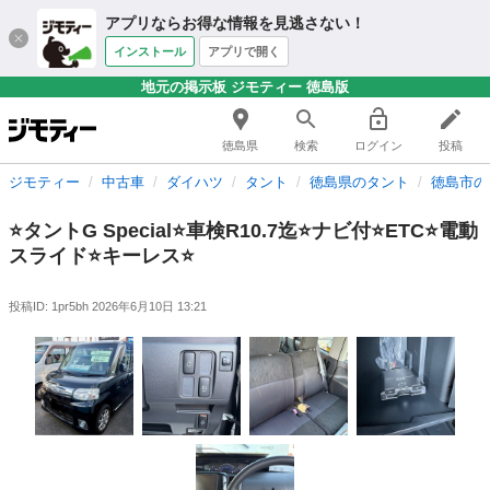
アプリならお得な情報を見逃さない！
インストール
アプリで開く
地元の掲示板 ジモティー 徳島版
徳島県
検索
ログイン
投稿
ジモティー
中古車
ダイハツ
タント
徳島県のタント
徳島市の
⭐️タントG Special⭐️車検R10.7迄⭐️ナビ付⭐️ETC⭐️電動
スライド⭐️キーレス⭐️
投稿ID: 1pr5bh
2026年6月10日 13:21