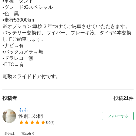
▪️車種　タント

▪️グレード:Gスペシャル

▪️色　黒

▪️走行53000km

※オプション:車検２年つけてご納車させていただきます。

バッテリー交換付、ワイパー、ブレーキ液、タイヤ4本交換
してご納車します。

▪️ナビ→有

▪️バックカメラ→無

▪️ドラレコ→無

▪️ETC→有

電動スライドドア付です。
投稿者
投稿
21
件
もも
性別非公開
フォローする
5.0
(
6
)
身分証
電話番号