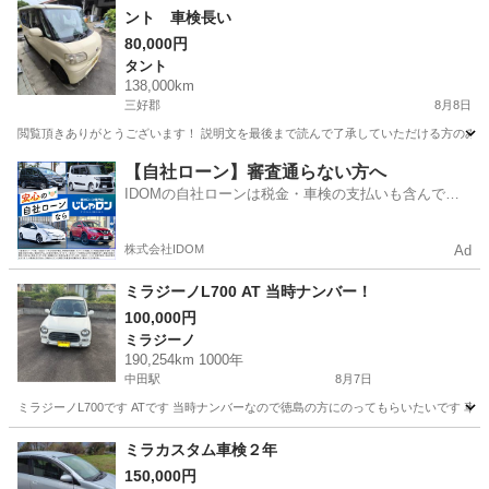
ント 車検長い
80,000円
タント
138,000km
三好郡
8月8日
閲覧頂きありがとうございます！ 説明文を最後まで読んで了承していただける方のみの購入・入札お願いいたしま
徳島
三好郡
タント
【自社ローン】審査通らない方へ
IDOMの自社ローンは税金・車検の支払いも含んでい
るので毎月の支払額は一定
株式会社IDOM
Ad
ミラジーノL700 AT 当時ナンバー！
100,000円
ミラジーノ
190,254km 1000年
中田駅
8月7日
ミラジーノL700です ATです 当時ナンバーなので徳島の方にのってもらいたいです 車検
徳島
小松島市
中田駅
ミラジーノ
L700
ミラカスタム車検２年
150,000円