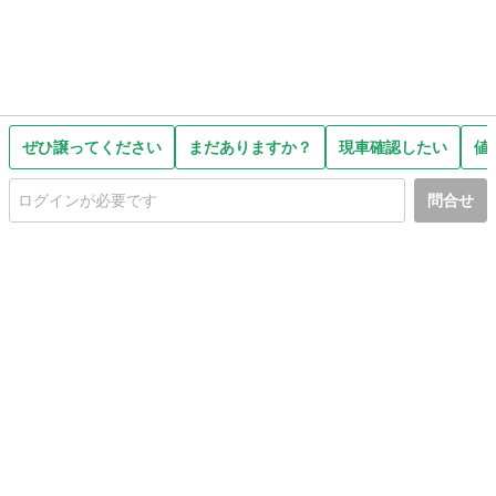
ぜひ譲ってください
まだありますか？
現車確認したい
値
問合せ
初めての方へ
利用規約
プライバシーポリシー
プライバシー・ステートメント
健全化に資する運用方針
お問い合わせ
運営会社
サイトマップ
ご利用ガイド
フリーワードで探す