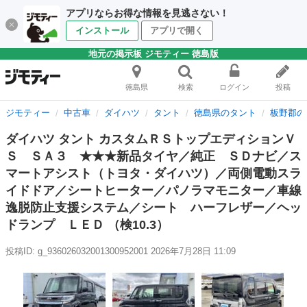
アプリならお得な情報を見逃さない！
インストール
アプリで開く
地元の掲示板 ジモティー 徳島版
徳島県
検索
ログイン
投稿
ジモティー
中古車
ダイハツ
タント
徳島県のタント
板野郡の
ダイハツ タント カスタムＲＳトップエディションＶ
Ｓ ＳＡ３ ★★★新品タイヤ／純正 ＳＤナビ／ス
マートアシスト（トヨタ・ダイハツ）／両側電動スラ
イドドア／シートヒーター／パノラマモニター／車線
逸脱防止支援システム／シート ハーフレザー／ヘッ
ドランプ ＬＥＤ （検10.3）
投稿ID: g_936026032001300952001
2026年7月28日 11:09