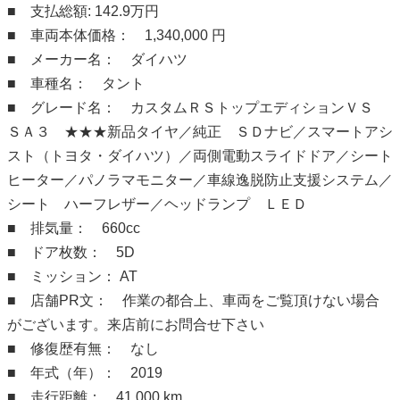
■ 支払総額: 142.9万円
■ 車両本体価格： 1,340,000 円
■ メーカー名： ダイハツ
■ 車種名： タント
■ グレード名： カスタムＲＳトップエディションＶＳ
ＳＡ３ ★★★新品タイヤ／純正 ＳＤナビ／スマートアシ
スト（トヨタ・ダイハツ）／両側電動スライドドア／シート
ヒーター／パノラマモニター／車線逸脱防止支援システム／
シート ハーフレザー／ヘッドランプ ＬＥＤ
■ 排気量： 660cc
■ ドア枚数： 5D
■ ミッション： AT
■ 店舗PR文： 作業の都合上、車両をご覧頂けない場合
がございます。来店前にお問合せ下さい
■ 修復歴有無： なし
■ 年式（年）： 2019
■ 走行距離： 41,000 km