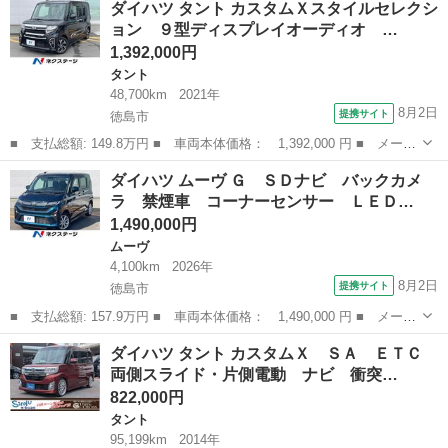
ダイハツ タント カスタムＸスタイルセレクシ
Ｘセレクション 両側電動ドア 純正ＳＤナビ バックカメラ 衝突
ョン ９型ディスプレイオーディオ …
被害軽減...
1,392,000円
タント
48,700km
2021年
8月2日
提携サイト
徳島市
■ 支払総額: 149.8万円 ■ 車両本体価格： 1,392,000 円 ■ メーカ
ー名： ダイハツ ■ 車種名： タント ■ グレード名： カスタム
徳島
徳島市
タント
ダイハツ ムーヴ Ｇ ＳＤナビ バックカメ
Ｘスタイルセレクション ９型ディスプレイオーディオ 衝突軽減装
ラ 禁煙車 コーナーセンサー ＬＥＤ…
置 両側...
1,490,000円
ムーヴ
4,100km
2026年
8月2日
提携サイト
徳島市
■ 支払総額: 157.9万円 ■ 車両本体価格： 1,490,000 円 ■ メーカ
ー名： ダイハツ ■ 車種名： ムーヴ ■ グレード名： Ｇ ＳＤ
徳島
徳島市
ムーヴ
ダイハツ タント カスタムＸ ＳＡ ＥＴＣ
ナビ バックカメラ 禁煙車 コーナーセンサー ＬＥＤヘッド Ｅ
両側スライド・片側電動 ナビ 衝突…
ＴＣ 純...
822,000円
タント
95,199km
2014年