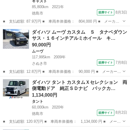
キャスト
85,800km
2021年
8月3日
提携サイト
徳島市
■ 支払総額: 87.9万円 ■ 車両本体価格： 804,000 円 ■ メーカー
名： ダイハツ ■ 車種名： キャスト ■ グレード名： スタイル
徳島
徳島市
キャスト
ダイハツ ムーヴ カスタム Ｓ タナベダウン
Ｇ ＶＳ ＳＡＩＩＩ スマートアシスト 全周囲カメラ 純正１５
サス・１６インチアルミホイール キ…
インチアルミ...
90,000円
ムーヴ
117,995km
2009年
7月8日
提携サイト
さぬき市
■ 支払総額: 12.8万円 ■ 車両本体価格： 90,000 円 ■ メーカー
名： ダイハツ ■ 車種名： ムーヴ ■ グレード名： カスタム
香川
さぬき市
ムーヴ
ダイハツ タント カスタムＸセレクション 両
Ｓ タナベダウンサス・１６インチアルミホイール キーレスエント
側電動ドア 純正ＳＤナビ バックカ…
リー ＨＩＤ ...
1,134,000円
タント
60,000km
2020年
8月2日
提携サイト
徳島市
■ 支払総額: 120.9万円 ■ 車両本体価格： 1,134,000 円 ■ メーカ
ー名： ダイハツ ■ 車種名： タント ■ グレード名： カスタム
徳島
徳島市
タント