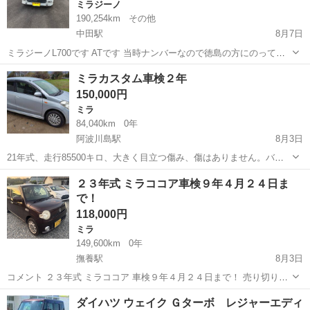
ミラジーノ
190,254km
その他
中田駅
8月7日
ミラジーノL700です ATです 当時ナンバーなので徳島の方にのっても
らいたいです 車検は令和8年12月10日まであります 走行距離は19万走
徳島
小松島市
中田駅
ミラジーノ
L700
ミラカスタム車検２年
っています 距離が結構走っているので不具合はあります オイル漏れが
150,000円
少々 機械音など...
ミラ
84,040km
0年
阿波川島駅
8月3日
21年式、走行85500キロ、大きく目立つ傷み、傷はありません。バン
パーに少し小傷程度。調子良く燃費も良いです。車検受けたて。乗っ
徳島
阿波市
阿波川島駅
ミラ
ミラカスタム
２３年式 ミラココア車検９年４月２４日ま
て帰れます。名変5000にて。
で！
118,000円
ミラ
149,600km
0年
撫養駅
8月3日
コメント ２３年式 ミラココア 車検９年４月２４日まで！ 売り切り車
両になります。 エンジン・AＴ良好ですので、ご安心ください。 外
徳島
鳴門市
撫養駅
ミラ
ミラココア
ダイハツ ウェイク Ｇターボ レジャーエディ
装・・・・中古車としての小傷.色褪せはあると思いますが比較的綺麗