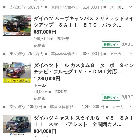
■ 支払総額: 59.9万円 ■ 車両本体価格： 524,000 円 ■ メーカー
名： ダイハツ ■ 車種名： ミライース ■ グレード名： Ｘ Ｓ
徳島
徳島市
ミライース
ダイハツ ムーヴキャンバス Ｘリミテッドメイ
ＡＩＩＩ 純正メモリーナビ スマートアシスト 禁煙車 コーナー
クアップ ＳＡＩＩ ＥＴＣ バック…
センサー Ｌ...
687,000円
146,612km
2016年
8月3日
提携サイト
徳島市
■ 支払総額: 75.2万円 ■ 車両本体価格： 687,000 円 ■ メーカー
名： ダイハツ ■ 車種名： ムーヴキャンバス ■ グレード名：
徳島
徳島市
ダイハツ
ダイハツ トール カスタムＧ ターボ ９イン
Ｘリミテッドメイクアップ ＳＡＩＩ ＥＴＣ バックカメラ 両側
チナビ・フルセグＴＶ・ＨＤＭＩ対応…
電動スライド...
1,280,000円
トール
48,000km
2020年
8月3日
提携サイト
徳島市
■ 支払総額: 135万円 ■ 車両本体価格： 1,280,000 円 ■ メーカー
名： ダイハツ ■ 車種名： トール ■ グレード名： カスタム
徳島
徳島市
トール
ダイハツ キャスト スタイルＧ ＶＳ ＳＡＩ
Ｇ ターボ ９インチナビ・フルセグＴＶ・ＨＤＭＩ対応・Ｂｌｕｅ
ＩＩ スマートアシスト 全周囲カメ…
ｔｏｏｔｈ・...
804,000円