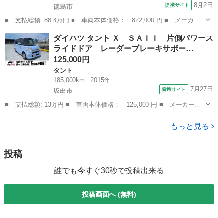
8月2日
提携サイト
徳島市
■ 支払総額: 88.8万円 ■ 車両本体価格： 822,000 円 ■ メーカー
名： ダイハツ ■ 車種名： タント ■ グレード名： カスタム
徳島
徳島市
タント
ダイハツ タント Ｘ ＳＡＩＩ 片側パワース
Ｘ ＳＡ ＥＴＣ 両側スライド・片側電動 ナビ 衝突被害軽減シ
ライドドア レーダーブレーキサポー…
ステム オート...
125,000円
タント
185,000km
2015年
7月27日
提携サイト
坂出市
■ 支払総額: 13万円 ■ 車両本体価格： 125,000 円 ■ メーカー
名： ダイハツ ■ 車種名： タント ■ グレード名： Ｘ ＳＡＩ
香川
坂出市
タント
Ｉ 片側パワースライドドア レーダーブレーキサポート タイミン
もっと見る
グチェーン ■ ...
投稿
誰でも今すぐ30秒で投稿出来る
投稿画面へ (無料)