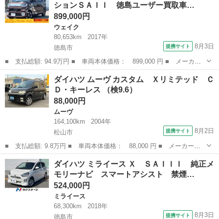
ションＳＡＩＩ 徳島ユーザー買取車…
な状態となります。 内装・・...
899,000円
ウェイク
80,653km
2017年
8月3日
提携サイト
徳島市
■ 支払総額: 94.9万円 ■ 車両本体価格： 899,000 円 ■ メーカー
名： ダイハツ ■ 車種名： ウェイク ■ グレード名： Ｇター
徳島
徳島市
ウェイク
ダイハツ ムーヴ カスタム Ｘリミテッド Ｃ
ボ レジャーエディションＳＡＩＩ 徳島ユーザー買取車／ターボ／
Ｄ・キーレス （検9.6）
両側電動スライ...
88,000円
ムーヴ
164,100km
2004年
8月2日
提携サイト
松山市
■ 支払総額: 9.8万円 ■ 車両本体価格： 88,000 円 ■ メーカー
名： ダイハツ ■ 車種名： ムーヴ ■ グレード名： カスタム
愛媛
松山市
ムーヴ
ダイハツ ミライース Ｘ ＳＡＩＩＩ 純正メ
Ｘリミテッド ＣＤ・キーレス ■ 排気量： 660cc ■ ドア枚数：
モリーナビ スマートアシスト 禁煙…
5D ...
524,000円
ミライース
68,300km
2018年
8月3日
提携サイト
徳島市