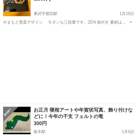
東武宇都宮駅
1月15日
やまもと寛斎デザイン モダンな三段重です。ZEN 箱付き 素材は不
明です。 黒地に金、朱色、紫 鳳凰の紋様 状態良好ですが、箱は経年
栃木
宇都宮市
東武宇都宮駅
年中行事用品
重箱
の劣化が見られます。 お正月だけでなく、パーティーに、日頃のお菓
子を盛り付けても。 ...
お正月 寝相アートや年賀状写真、飾り付けな
どに！今年の干支 フェルトの竜
300円
栃木駅
1月5日