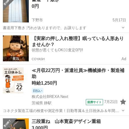
なりですかなり大きいです 高さ約46センチ 幅約70センチ位はありま
0円
す
下野市
5月17日
書道用下敷き 汚れがありますので、お譲りします
栃木
下野市
年中行事用品
用品
【実家の押し入れ整理】眠っている人形あり
ませんか？
状態が悪くてもOK🙆‍♀️査定0円‼️
Ad
COYASH
≪月収22万円・派遣社員≫機械操作・製造補
助
時給1,250円
日払い
株式会社BREXA Next
7月21日
提携サイト
茨城県 静駅
コネクタ製造工場の検査や測定作業！日勤専属＆土日祝休み＆年間休
日128日★クリーンルーム内作業★マイカー通勤OK＆無料駐車場あり
茨城
常陸大宮市
静駅
その他
三段重ね 山本寛斎デザイン重箱
★就業先食堂利用可！日払い制度あり！《茨城県常陸大宮市》 人気の
3,000円
工場のお仕事 ◇コネクタ製造工...