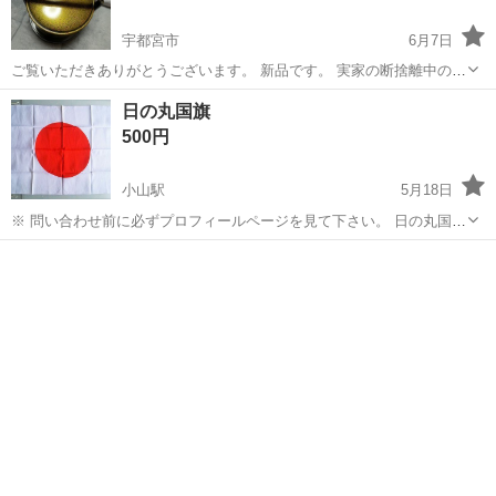
宇都宮市
6月7日
ご覧いただきありがとうございます。 新品です。 実家の断捨離中のた
め他にも色んな物を出品していますので是非ご覧ください。 お取引場
栃木
宇都宮市
年中行事用品
ツルハドラッグ
日の丸国旗
所は野沢のツルハドラッグでお願いします。 日によってオートバック
500円
ス真岡店でのお取引も可能...
小山駅
5月18日
※ 問い合わせ前に必ずプロフィールページを見て下さい。 日の丸国旗
の未使用品ですが長期間保存していたので端の方に若干のシミ(写真
栃木
小山市
小山駅
年中行事用品
日の丸
3・4枚目)があります。 サイズ 約67cm×89cmです。布地です。