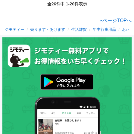
全26件中 1-26件表示
ページTOPへ
ジモティー
売ります・あげます
生活雑貨
年中行事用品
お正月