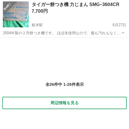
栃木
宇都宮市
宇都宮駅
年中行事用品
ダルマ
タイガー餅つき機 力じまん SMG−3604CR
7,700円
栃木駅
6月27日
2004年製の２升餅つき機です。 ほぼ未使用なので、傷も汚れもなく、
箱に入ってます。
栃木
栃木市
栃木駅
年中行事用品
餅つき
全26件中 1-26件表示
周辺情報を見る