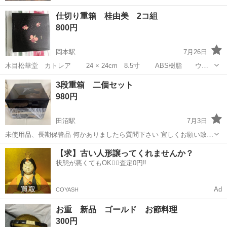
仕切り重箱 桂由美 2コ組
800円
岡本駅
7月26日
木目松華堂 カトレア 24 × 24cm 8.5寸 ABS樹脂 ウレ
タン塗装 数度お正月に使用し保管しておりました。 家族も少人数にな
栃木
宇都宮市
岡本駅
年中行事用品
重箱
3段重箱 二個セット
り使う機会もなくなりましたので、使って下さる方に。 おせち料理、
980円
お花見弁当...
田沼駅
7月3日
未使用品、長期保管品 何かありましたら質問下さい 宜しくお願い致し
ます。
栃木
佐野市
田沼駅
年中行事用品
重箱
【求】古い人形譲ってくれませんか？
状態が悪くてもOK🙆‍♀️査定0円‼️
Ad
COYASH
お重 新品 ゴールド お節料理
300円