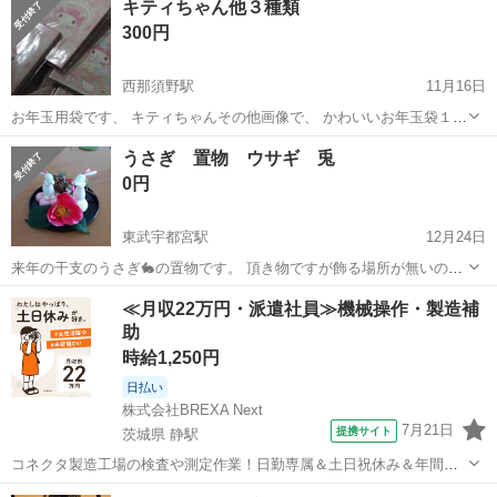
キティちゃん他３種類
300円
西那須野駅
11月16日
お年玉用袋です、 キティちゃんその他画像で、 かわいいお年玉袋１３
袋です、 １袋に１０枚くらい入っています、 未開封なので数えていま
栃木
那須塩原市
西那須野駅
年中行事用品
うさぎ 置物 ウサギ 兎
せん
キティちゃん
0円
東武宇都宮駅
12月24日
来年の干支のうさぎ🐇の置物です。 頂き物ですが飾る場所が無いので
飾っていただける方にお譲りします。 皿14cm、うさぎの高さ9cm位
栃木
宇都宮市
東武宇都宮駅
年中行事用品
うさぎ
≪月収22万円・派遣社員≫機械操作・製造補
買い物ついでに取りに来てくださる方優先です。
助
時給1,250円
日払い
株式会社BREXA Next
7月21日
提携サイト
茨城県 静駅
コネクタ製造工場の検査や測定作業！日勤専属＆土日祝休み＆年間休
日128日★クリーンルーム内作業★マイカー通勤OK＆無料駐車場あり
茨城
常陸大宮市
静駅
その他