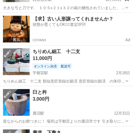
大きな弓と刀です、 １０５x２１x３２の箱の梱包されていました、 飾
り物ですが刀も本物みたいな大きさと作りです、 画像でご確認くださ
栃木
那須塩原市
西那須野駅
年中行事用品
正月飾り
【求】古い人形譲ってくれませんか？
い、 贈り物や床の間飾りにどうぞ、 発送する場合はあんしん決済...
状態が悪くてもOK🙆‍♀️査定0円‼️
Ad
COYASH
ちりめん細工 十二支
11,000円
オンライン決済
配送可
宇都宮駅
2月18日
ちりめん細工 十二支 類似意匠登録出願済 意匠登録出願済 の朱印あ
り ＊1996年12月 購入 ＊該当年正月にその干支を1週間ほど設えて
栃木
宇都宮市
宇都宮駅
年中行事用品
ちりめん
臼と杵
い ました。 ＊長期間経過保存していますのでよく見ると色あせな
3,000円
どがみられる干支が２個...
鹿沼駅
12月31日
昔ながらのお餅つきに！ 場所は宇都宮よりの鹿沼市です 引き取りに来
られる日時を必ず記載してお問い合わせしてきて下さい。 状態はそれ
栃木
鹿沼市
鹿沼駅
年中行事用品
餅つき
書道 下敷き