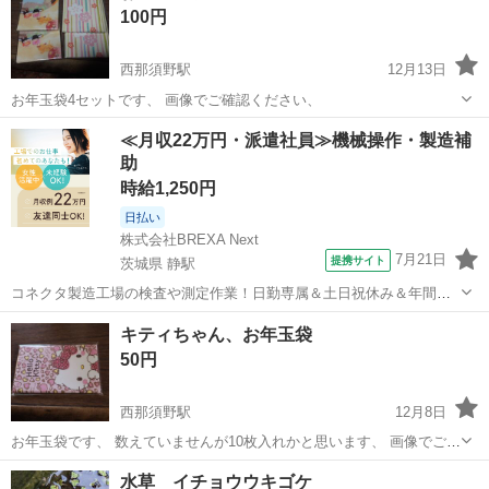
100円
西那須野駅
12月13日
お年玉袋4セットです、 画像でご確認ください、
栃木
那須塩原市
西那須野駅
年中行事用品
お年玉
≪月収22万円・派遣社員≫機械操作・製造補
助
時給1,250円
日払い
株式会社BREXA Next
7月21日
提携サイト
茨城県 静駅
コネクタ製造工場の検査や測定作業！日勤専属＆土日祝休み＆年間休
日128日★クリーンルーム内作業★マイカー通勤OK＆無料駐車場あり
茨城
常陸大宮市
静駅
その他
キティちゃん、お年玉袋
★就業先食堂利用可！日払い制度あり！《茨城県常陸大宮市》 人気の
50円
工場のお仕事 ◇コネクタ製造工...
西那須野駅
12月8日
お年玉袋です、 数えていませんが10枚入れかと思います、 画像でご判
断ください、 ６，５ｘ１０，５
栃木
那須塩原市
西那須野駅
年中行事用品
水草 イチョウウキゴケ