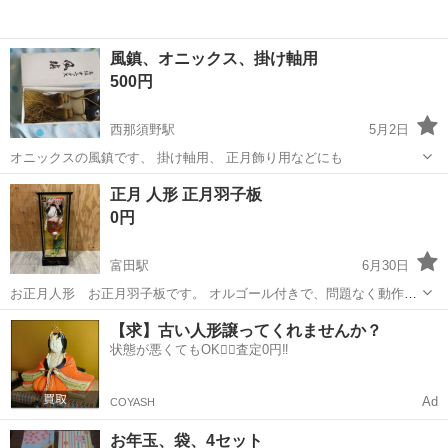
風鎮、オニックス、掛け軸用
500円
西那須野駅
5月2日
オニックスの風鎮です、 掛け軸用、 正月飾り用などにも
栃木
大田原市
西那須野駅
年中行事用品
オニックス
正月 人形 正月羽子板
0円
富田駅
6月30日
お正月人形 お正月羽子板です。 オルゴール付きで、問題なく動作し
ています。 多少の汚れはありますが、綺麗です。 よろしくお願い致し
栃木
佐野市
富田駅
年中行事用品
羽子板
【求】古い人形譲ってくれませんか？
ます。
状態が悪くてもOK🙆‍♀️査定0円‼️
Ad
COYASH
お年玉、袋、4セット