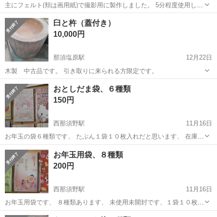
主にフェルト(頬は画用紙)で撮影用に製作しました。 5分程度使用しま
した。 サイズはザックリ計測なので大体の目安程度にして下さい。 完
栃木
栃木市
栃木駅
年中行事用品
フェルト
臼と杵（蓋付き）
全素人製作なのでご理解の上、ノークレームノーリターンでお願いい
10,000円
たします。 パーツは布用両面...
那須塩原駅
12月22日
木製 中古品です。 引き取りに来られる方限定です。
栃木
大田原市
那須塩原駅
年中行事用品
木製
おとしだま袋、６種類
150円
西那須野駅
11月16日
お年玉の袋６種類です、 たぶん１袋１０枚入れだと思います、 在庫整
理品です、 画像でご判断ください、
栃木
那須塩原市
西那須野駅
年中行事用品
お年玉
お年玉用袋、８種類
200円
西那須野駅
11月16日
お年玉用袋です、 ８種類あります、 未使用未開封です、１袋１０枚入
れだと思います、 画像でご検討ください、
栃木
那須塩原市
西那須野駅
年中行事用品
お年玉