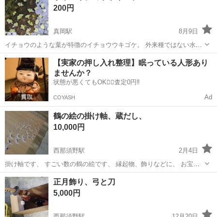
キティちゃん
200円
真岡駅
8月9日
イチョウのような葉が特徴のイチョウウキゴケ。 外来種ではない水草
の1つです。 20個ぐらいお渡しします。 ビオトープにおすすめです
栃木
真岡市
真岡駅
年中行事用品
イチョウウキゴケ
【実家の押し入れ整理】眠っている人形あり
ませんか？
状態が悪くてもOK🙆‍♀️査定0円‼️
Ad
COYASH
鶴の絵の掛け軸、蔵だし、
10,000円
西那須野駅
2月4日
掛け軸です、 すごい数の鶴の絵です、 縁起物、飾りなどに、 お宝か
もしれません、 画像でご確認ください、 質問されても知識がありませ
栃木
那須塩原市
西那須野駅
年中行事用品
掛け軸
正月飾り、弓と刀
ん、
5,000円
西那須野駅
12月20日