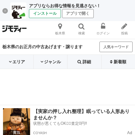
アプリならお得な情報を見逃さない！
インストール
アプリで開く
栃木県
検索
ログイン
投稿
栃木県のお正月の中古あげます・譲ります
人気キーワード
エリア
ジャンル
詳細
新着順
【実家の押し入れ整理】眠っている人形あり
ませんか？
状態が悪くてもOK🙆‍♀️査定0円‼️
Ad
COYASH