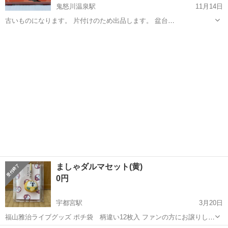
鬼怒川温泉駅
11月14日
古いものになります。 片付けのため出品します。 盆台
33cm×21cm×4.5cm 目立つキズはありませんが 縁周りの金塗りに少し
栃木
日光市
鬼怒川温泉駅
年中行事用品
お屠蘇
剥がれた箇所があります。 気になさらない方で お願いします。 お渡
し後のクレーム、返品は...
ましゃダルマセット(黄)
0円
宇都宮駅
3月20日
福山雅治ライブグッズ ポチ袋 柄違い12枚入 ファンの方にお譲りしま
す。