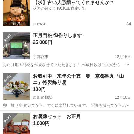
【求】古い人形譲ってくれませんか？
★就業先食堂利用可！日払い制度あり！《茨城県常陸大宮市》 人気の
状態が悪くてもOK🙆‍♀️査定0円‼️
工場のお仕事 ◇コネクタ製造工...
Ad
COYASH
正月門松 御作りします
25,000円
宇都宮市
12月16日
お正月用の門松を作成させていただきます！ 作成日数はご注文から１
週間ほどです。 出来栄えは添付画像をご確認ください。 全長…約160
栃木
宇都宮市
年中行事用品
地域
お取引中 来年の干支 🐰 京都鳥丸「山
センチ 横幅・奥行…約80センチ 配送・引揚はご相談ください。 一
ニ」特製飾り扇
応、宇...
100円
西那須野駅
12月10日
卯 飾り扇 頂いてから、すぐに出品しています。 写真を撮ってから、
早急に収納致しました。 飾りを立てるスタンドもついています。 ノー
栃木
那須塩原市
西那須野駅
年中行事用品
干支
お屠蘇セット お正月
クレーム ノーリターン 我が家に喫煙者いません。 ペット飼育してい
1,000円
ません。 クスリ...