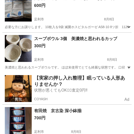
600円
足利市
8月8日
必要な方にお譲りします。 10枚入を9袋 滅菌ホスピタルガーゼ AS8-10 8ツ折 1
栃木
足利市
その他
譲り
スープボウル 3個 美濃焼と思われるカップ
300円
足利市
8月8日
美濃焼と思われるスープボウルです。 ほぼ未使用でとても綺麗な状態です。 口径 約10.5
栃木
足利市
食器
重さ
【実家の押し入れ整理】眠っている人形あ
りませんか？
状態が悪くてもOK🙆‍♀️査定0円‼️
COYASH
Ad
有田焼 京古染 深小鉢揃
700円
足利市
8月8日