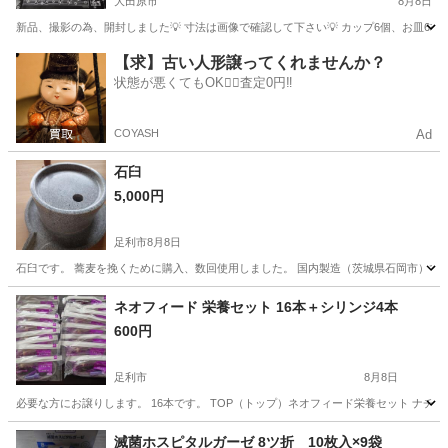
大田原市
8月8日
新品、撮影の為、開封しました💡 寸法は画像で確認して下さい💡 カップ6個、お皿6枚の
栃木
大田原市
食器
ティーカップ
【求】古い人形譲ってくれませんか？
状態が悪くてもOK🙆‍♀️査定0円‼️
COYASH
Ad
石臼
5,000円
足利市
8月8日
石臼です。 蕎麦を挽くために購入、数回使用しました。 国内製造（茨城県石岡市）で
栃木
足利市
調理器具
石臼
ネオフィード 栄養セット 16本＋シリンジ4本
600円
足利市
8月8日
必要な方にお譲りします。 16本です。 TOP（トップ）ネオフィード栄養セット ナチュール 
栃木
足利市
その他
ネオ
滅菌ホスピタルガーゼ 8ツ折 10枚入×9袋