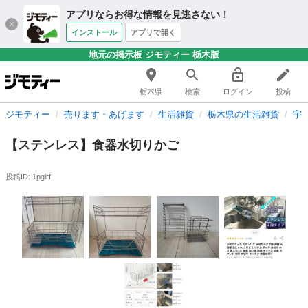
アプリならお得な情報を見逃さない！
インストール
アプリで開く
地元の掲示板 ジモティー 栃木版
栃木県
検索
ログイン
投稿
ジモティー
売ります・あげます
生活雑貨
栃木県の生活雑貨
宇
【ステンレス】食器水切りかご
投稿ID: 1pgirf