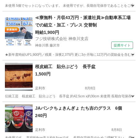
未使用 5個でセットになっています。 未使用ですが、長期自宅保存であることをご理解
栃木
足利市
食器
小鉢
≪寮無料・月収43万円・派遣社員≫自動車系工場
での組立・加工・プレス 交替制
時給1,900円
フジ技研株式会社 神奈川支店
神奈川県 藤沢市
提携サイト
★新年度時給UP1,900円／残業・深夜2,375円 更に3か月毎に12万円の奨励金を含む
神奈川
藤沢市
その他
桜皮細工 貼分ぶどう 長手盆
1,500円
足利市
8月8日
伝統工芸 桜皮細工 貼分ぶどう 長手盆 約42.5cm x約30cm 未使用 長期自宅
栃木
足利市
食器
JAバンクちょきんぎょ たち吉のグラス 6個
240円
足利市
8月8日
未使用です。 直径約8cm高さ約9.5cmです。 長期自宅保存のためご理解下さい。 