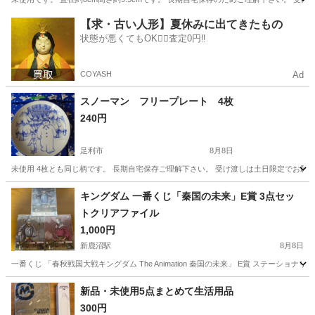
栃木
足利市
食器
【求・古い人形】夏休みに出てきたもの
状態が悪くてもOK🙆‍♀️査定0円‼️
COYASH
Ad
スノーマン フリープレート 4枚
240円
足利市
8月8日
未使用 4枚とも同じ柄です。 長期自宅保存ご理解下さい。 受け渡しは土日限定でお願
栃木
足利市
食器
スノーマン
キングダム 一番くじ「秦国の未来」E賞 3点セッ
トクリアファイル
1,000円
新鹿沼駅
8月8日
一番くじ 「春秋戦国大戦キングダム The Animation 秦国の未来」 E賞 ステー
栃木
鹿沼市
新鹿沼駅
その他
キングダム
新品・未使用5点まとめて生活用品
300円