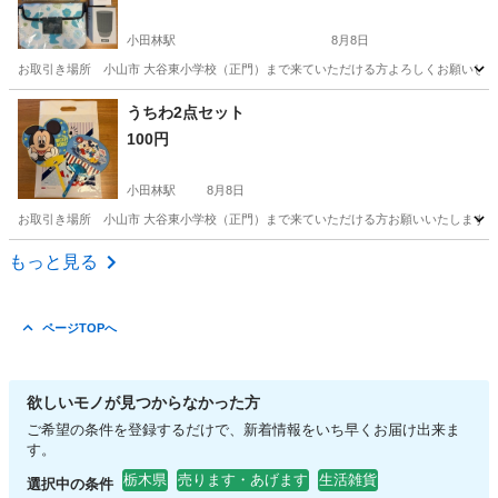
小田林駅
8月8日
お取引き場所 小山市 大谷東小学校（正門）まで来ていただける方よろしくお願いします。
栃木
小山市
小田林駅
その他
うちわ2点セット
100円
小田林駅
8月8日
お取引き場所 小山市 大谷東小学校（正門）まで来ていただける方お願いいたします。 デ
栃木
小山市
小田林駅
その他
もっと見る
ページTOPへ
欲しいモノが見つからなかった方
ご希望の条件を登録するだけで、新着情報をいち早くお届け出来ま
す。
栃木県
売ります・あげます
生活雑貨
選択中の条件