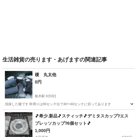
生活雑貨の売ります・あげますの関連記事
榎 丸太他
0円
栃木駅
8月8日
伐採した榎です 幹周りは80センチ位で40〜60センチに切ってあります
栃木
栃木市
栃木駅
家庭用品
🎵希少.新品🎵スティッチ🎵デミタスカップ❔エス
プレッソカップ❔6個セット🎵
1,000円