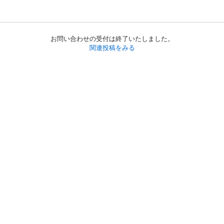
お問い合わせの受付は終了いたしました。
関連投稿をみる
初めての方へ
利用規約
プライバシーポリシー
プライバシー・ステートメント
健全化に資する運用方針
お問い合わせ
運営会社
サイトマップ
ご利用ガイド
フリーワードで探す
PC版で表示
都道府県選択
特定商取引法の表示
利用者情報の外部送信について