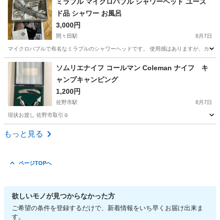
ミラブル マイクロバブル シャワーヘッド ユーズ
ド品 シャワー お風呂
3,000円
間々田駅
8月7日
マイクロバブルで有名なミラブルのシャワーヘッドです。 使用感はありますが、カー
栃木
小山市
間々田駅
家庭用品
ミラブル
ソムリエナイフ コールマン Coleman ナイフ キ
ャンプキャンピング
1,200円
佐野市駅
8月7日
現状お渡し 佐野市取引☺︎
栃木
佐野市
佐野市駅
調理器具
もっと見る
ページTOPへ
欲しいモノが見つからなかった方
ご希望の条件を登録するだけで、新着情報をいち早くお届け出来ま
す。