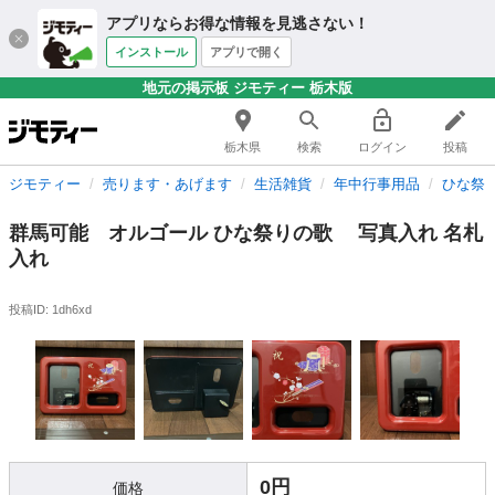
アプリならお得な情報を見逃さない！
インストール
アプリで開く
地元の掲示板 ジモティー 栃木版
栃木県
検索
ログイン
投稿
ジモティー
売ります・あげます
生活雑貨
年中行事用品
ひな祭
群馬可能 オルゴール ひな祭りの歌 写真入れ 名札
入れ
投稿ID: 1dh6xd
0円
価格