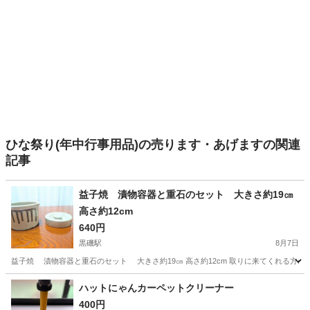
ひな祭り(年中行事用品)の売ります・あげますの関連
記事
益子焼 漬物容器と重石のセット 大きさ約19㎝
高さ約12cm
640円
黒磯駅
8月7日
益子焼 漬物容器と重石のセット 大きさ約19㎝ 高さ約12cm 取りに来てくれる方の
栃木
那須郡
黒磯駅
食器
重石
ハットにゃんカーペットクリーナー
400円