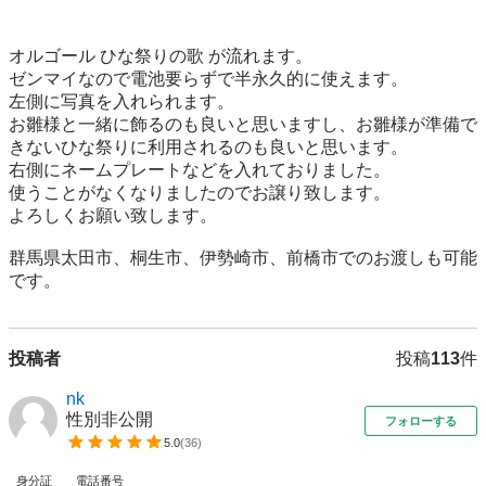
オルゴール ひな祭りの歌 が流れます。

ゼンマイなので電池要らずで半永久的に使えます。

左側に写真を入れられます。

お雛様と一緒に飾るのも良いと思いますし、お雛様が準備で
きないひな祭りに利用されるのも良いと思います。

右側にネームプレートなどを入れておりました。

使うことがなくなりましたのでお譲り致します。

よろしくお願い致します。

群馬県太田市、桐生市、伊勢崎市、前橋市でのお渡しも可能
です。
投稿者
投稿
113
件
nk
性別非公開
フォローする
5.0
(
36
)
身分証
電話番号