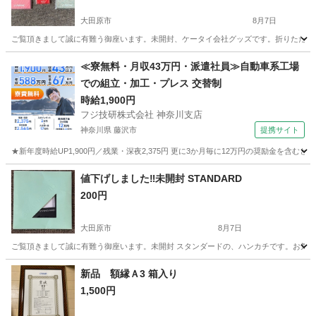
大田原市
8月7日
ご覧頂きまして誠に有難う御座います。未開封、ケータイ会社グッズです。折りたたみ
栃木
大田原市
生活雑貨
会社
≪寮無料・月収43万円・派遣社員≫自動車系工場
での組立・加工・プレス 交替制
時給1,900円
フジ技研株式会社 神奈川支店
神奈川県 藤沢市
提携サイト
★新年度時給UP1,900円／残業・深夜2,375円 更に3か月毎に12万円の奨励金を含む
神奈川
藤沢市
その他
値下げしました‼️未開封 STANDARD
200円
大田原市
8月7日
ご覧頂きまして誠に有難う御座います。未開封 スタンダードの、ハンカチです。お気
栃木
大田原市
生活雑貨
場所
新品 額縁Ａ3 箱入り
1,500円