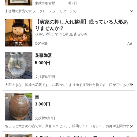
東武宇都宮駅
8月7日
未使用の新品です ノークレームノーリターンで
栃木
宇都宮市
東武宇都宮駅
その他
額縁
【実家の押し入れ整理】眠っている人形あ
りませんか？
状態が悪くてもOK🙆‍♀️査定0円‼️
COYASH
Ad
花瓶陶器
5,000円
文挟駅
8月7日
大変大きな、陶器の花瓶です、お花の先生よりゆずり受けた物です、口が二つあり変わ
栃木
日光市
文挟駅
家庭用品
壺
3,000円
文挟駅
8月7日
ちょっと大きめの壺です、高さ４２センチ、胴回り１０６センチ、お庭や玄関のオブジェな
栃木
日光市
文挟駅
家庭用品