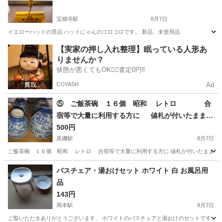
宝積寺駅
8月7日
イエローハットの景品 ハットにゃんのコロコロです。 新品、未使用品
栃木
塩谷郡
宝積寺駅
掃除用具
カーペット
【実家の押し入れ整理】眠っている人形あ
りませんか？
状態が悪くてもOK🙆‍♀️査定0円‼️
COYASH
Ad
⑤ ご飯茶碗 １６個 昭和 レトロ 合
宿等で大量に利用する方に 値札が付いたままの
物のありますので ご自身で剥がしてご使用下さい
500円
黒磯駅
8月7日
ご飯茶碗 １６個 昭和 レトロ 合宿等で大量に利用する方に 値札が付いたままの品が
栃木
那須郡
黒磯駅
食器
茶碗
バスチェア・湯おけセット ホワイト 白 お風呂用
品
143円
岡本駅
8月7日
ご覧いただきありがとうございます。 ホワイトのバスチェアと湯おけのセットです。 