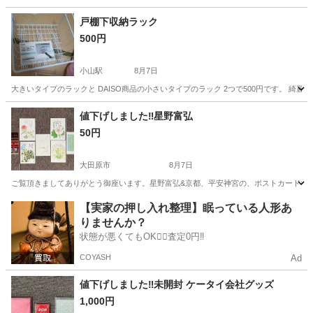
栃木
宇都宮市
岡本駅
家庭用品
戸棚下収納ラック
500円
小山駅
8月7日
大きいタイプのラックと DAISO商品の小さいタイプのラック 2つで500円です。 綺
栃木
小山市
小山駅
家庭用品
値下げしました‼️星野富弘
50円
大田原市
8月7日
ご覧頂きましてありがとう御座います。星野富弘&京都、平安神宮の、ポストカードで
栃木
大田原市
生活雑貨
星野富弘
【実家の押し入れ整理】眠っている人形あ
りませんか？
状態が悪くてもOK🙆‍♀️査定0円‼️
COYASH
Ad
値下げしました‼️未開封 ケータイ会社グッズ
1,000円