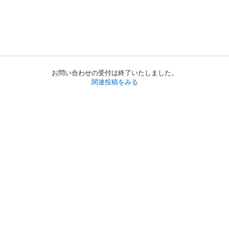
お問い合わせの受付は終了いたしました。
関連投稿をみる
初めての方へ
利用規約
プライバシーポリシー
プライバシー・ステートメント
健全化に資する運用方針
お問い合わせ
運営会社
サイトマップ
ご利用ガイド
フリーワードで探す
PC版で表示
都道府県選択