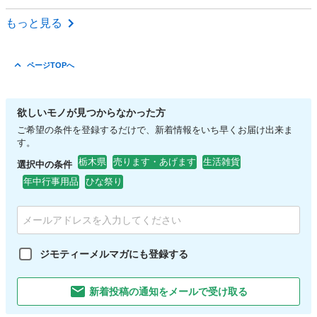
栃木
鹿沼市
鹿沼駅
食器
もっと見る
ページTOPへ
欲しいモノが見つからなかった方
ご希望の条件を登録するだけで、新着情報をいち早くお届け出来ま
す。
栃木県
売ります・あげます
生活雑貨
選択中の条件
年中行事用品
ひな祭り
ジモティーメルマガにも登録する
新着投稿の通知をメールで受け取る