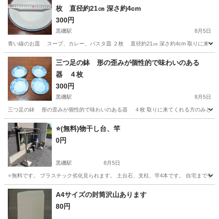
枚 直径約21㎝ 深さ約4cm
300円
黒磯駅
8月5日
青い線のお皿 スープ、カレー、パスタ皿 ２枚 直径約21㎝ 深さ約4cm 取りに来て
栃木
那須郡
黒磯駅
食器
三つ足の鉢 形の歪みが個性的で味わいのある
器 ４枚
300円
黒磯駅
8月5日
三つ足の鉢 形の歪みが個性的で味わいのある器 ４枚 取りに来てくれる方のみとさせて
栃木
那須郡
黒磯駅
食器
⭐️(無料)物干し台、竿
0円
黒磯駅
8月5日
⭐️無料です。 プラスチック劣化見られます。 土台石、支柱、竿4本です。 自宅まで引き取りに
栃木
那須塩原市
黒磯駅
洗濯用品
A4サイズの封筒沢山あります
80円