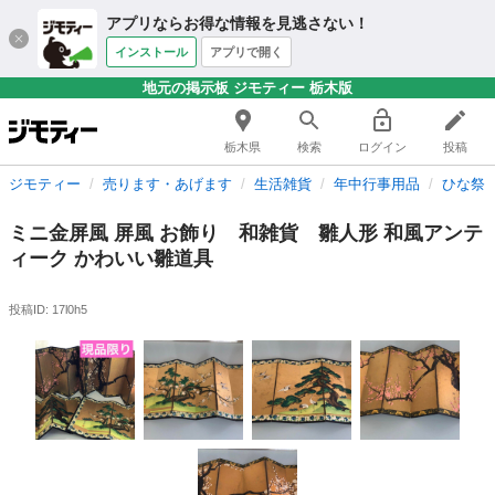
アプリならお得な情報を見逃さない！
インストール
アプリで開く
地元の掲示板 ジモティー 栃木版
栃木県
検索
ログイン
投稿
ジモティー
売ります・あげます
生活雑貨
年中行事用品
ひな祭
ミニ金屏風 屏風 お飾り 和雑貨 雛人形 和風アンテ
ィーク かわいい雛道具
投稿ID: 17l0h5