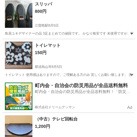
茨城
常陸大宮市
静駅
その他
スリッパ
800円
江曽島駅
8月5日
鳥居ユキデザイナーの品 3足まとめての値段です。 かなり格安です 未使用ですが、長
栃木
宇都宮市
江曽島駅
その他
キズ
トイレマット
150円
那須烏山市
8月5日
トイレマット 使用感はありますので、ご理解ある方のみ 宜しくお願い致します。 洗濯済み
栃木
那須烏山市
家庭用品
トイレ
町内会・自治会の防災用品が全品送料無料
町内会・自治会の防災用品が全品送料無料！「防災備
蓄用品ドットコム」
株式会社ドリームデッサン
Ad
（中古）テレビ回転台
1,200円