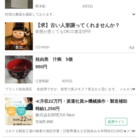
野木駅
8月5日
封筒の裏面を撮影しております。
栃木
下都賀郡
野木駅
その他
封筒
【求】古い人形譲ってくれませんか？
状態が悪くてもOK🙆‍♀️査定0円‼️
COYASH
Ad
桂由美 汁椀 5個
950円
江曽島駅
8月5日
ブランド桂由美氏 未使用ですが、保管で多少キズ？有るかと思います。 メルカリな
栃木
宇都宮市
江曽島駅
食器
≪月収22万円・派遣社員≫機械操作・製造補助
時給1,250円
株式会社BREXA Next
茨城県 静駅
提携サイト
コネクタ製造工場の検査や測定作業！日勤専属＆土日祝休み＆年間休日128日★クリーン