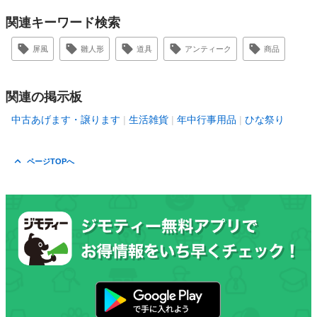
関連キーワード検索
屏風
雛人形
道具
アンティーク
商品
関連の掲示板
中古あげます・譲ります
生活雑貨
年中行事用品
ひな祭り
ページTOPへ