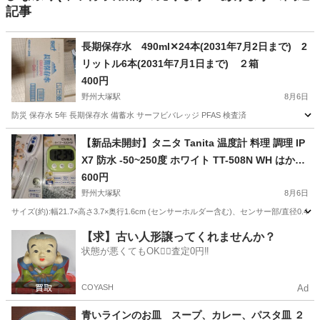
記事
長期保存水 490ml✕24本(2031年7月2日まで) 2
リットル6本(2031年7月1日まで) ２箱
400円
野州大塚駅
8月6日
防災 保存水 5年 長期保存水 備蓄水 サーフビバレッジ PFAS 検査済
栃木
栃木市
野州大塚駅
防災、セキュリティ
【新品未開封】タニタ Tanita 温度計 料理 調理 IP
X7 防水 -50~250度 ホワイト TT-508N WH はかっ
た温度を記憶 スティック温度計 ＋ タニタ キッ
600円
チン 勉強 学習 タイマー 大画面 大音量 100分 マグ
野州大塚駅
8月6日
ネット スタンド付き グリーン でか見えタイマー
サイズ(約):幅21.7×高さ3.7×奥行1.6cm (センサーホルダー含む)、センサー部/直径0
TD-384 GR
栃木
栃木市
野州大塚駅
調理器具
タニタ
【求】古い人形譲ってくれませんか？
状態が悪くてもOK🙆‍♀️査定0円‼️
COYASH
Ad
青いラインのお皿 スープ、カレー、パスタ皿 ２