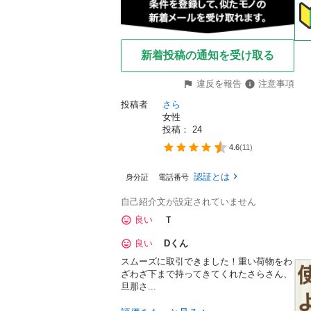
新着投稿の通知を受け取る
違反を報告
注意事項
投稿者
さら
女性
投稿： 
24
4.6
(
11
)
認証とは
身分証
電話番号
自己紹介文が設定されていません
良い
Ｔ
良い
Dくん
スムーズに取引できました！重い荷物をわ
ざわざ下まで持ってきてくれたさらさん、
旦那さ...