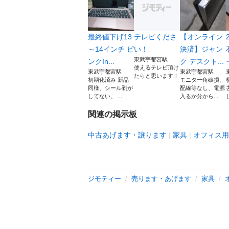
最終値下げ13
テレビくださ
【オンライン
～14インチ ピ
い！
決済】ジャン
東武宇都宮駅
ンクIn...
ク デスクト...
使えるテレビ頂け
東武宇都宮駅
東武宇都宮駅
たらと思います！
初期化済み 新品
モニター角破損、
同様、シール剥が
配線等なし、電源
してない。 ...
入るか分から...
し
関連の掲示板
中古あげます・譲ります
家具
オフィス用
ジモティー
売ります・あげます
家具