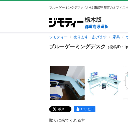
栃木
版
都道府県選択
ジモティー
売ります・あげます
家具
ブルーゲーミングデスク
（投稿ID : 1p
ポスト
いいね！
取りに来てくれる方