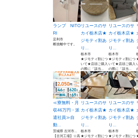
ランプ NITO
リユースのサ
リユースのサ
RI
カイ栃木店★
カイ栃木店★
足利市
ジモティ割あ
ジモティ割あ
断捨離中です。
り...
り...
栃木市
栃木市
★ジモティ割につ
★ジモティ割につ
いて★店頭ご購入
いて★店頭ご購入
の際に「該当...
の際に「該当...
≪寮無料・月
リユースのサ
リユースのサ
収46万円・派
カイ栃木店★
カイ栃木店★
遣社員≫自
ジモティ割あ
ジモティ割あ
動...
り...
り...
茨城県 古河市...
栃木市
栃木市
【古河工場】☆高
★ジモティ割につ
★ジモティ割につ