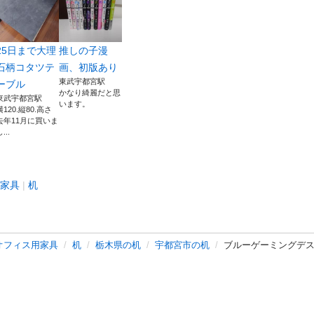
25日まで大理
推しの子漫
石柄コタツテ
画、初版あり
東武宇都宮駅
ーブル
かなり綺麗だと思
東武宇都宮駅
います。
横120.縦80.高さ
去年11月に買いま
...
家具
机
オフィス用家具
机
栃木県の机
宇都宮市の机
ブルーゲーミングデ