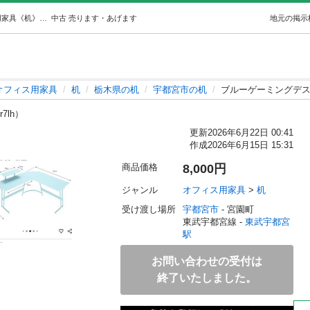
ブルーゲーミングデスク (さら) 東武宇都宮のオフィス用家具《机》の中古あげます・譲ります｜ジモティーで不用品の処分
中古
売ります・あげます
地元の掲示
オフィス用家具
机
栃木県の机
宇都宮市の机
ブルーゲーミングデ
r7lh）
更新
2026年6月22日 00:41
作成
2026年6月15日 15:31
商品価格
8,000円
ジャンル
オフィス用家具
 > 
机
受け渡し場所
宇都宮市
 - 宮園町
東武宇都宮線 - 
東武宇都宮
駅
お問い合わせの受付は
終了いたしました。