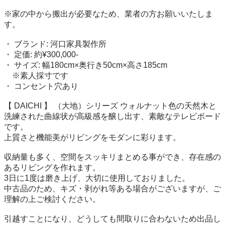
※家の中から搬出が必要なため、業者の方お願いいたしま
す。

・ ブランド: 河口家具製作所

・ 定価: 約¥300,000-

・ サイズ: 幅180cm×奥行き50cm×高さ185cm 

　※素人採寸です

・ コンセント穴あり

【 DAICHI 】 （大地）シリーズ ウォルナット色の天然木と
洗練された曲線状が高級感を醸し出す、素敵なテレビボード
です。

上質さと機能美がリビングをモダンに彩ります。

収納量も多く、空間をスッキリまとめる事ができ、存在感の
あるリビングを作れます。

3日に1度は磨き上げ、大切に使用しておりました。

中古品のため、キズ・剥がれ等ある場合がございますが、ご
理解の上ご検討ください。

引越すことになり、どうしても間取りに合わないため出品し