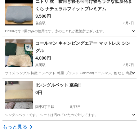
ニトリ 枕 横向き寝も仰向け寝もラクな低反発ま
くら ナチュラルフィットプレミアム
3,500円
雀宮駅
8月7日
P2304です 3回のみの使用です。糸のほぐれが数箇所ございます。
栃木
宇都宮市
雀宮駅
寝具
ニトリ
コールマン キャンピングエアー マットレス シン
グル
4,000円
真岡駅
8月7日
サイズ シングル 特徴 コンパクト, 軽量 ブランド Coleman(コールマン) 色 なし 商品の
栃木
真岡市
真岡駅
寝具
‼️シングルベット 至急‼️
0円
陽東3丁目駅
8月7日
シングルベットです。 シートは汚れていたので外してます。
栃木
宇都宮市
陽東3丁目駅
ベッド
もっと見る