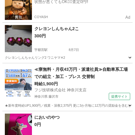
状態が悪くてもOK🙆‍♀️査定0円‼️
COYASH
Ad
クレヨンしんちゃん2こ
300円
宇都宮駅
8月7日
クレヨンしんちゃんリング2 ワニヤマ✕2
栃木
宇都宮市
宇都宮駅
家具
クレヨンしんちゃん
≪寮無料・月収43万円・派遣社員≫自動車系工場
での組立・加工・プレス 交替制
時給1,900円
フジ技研株式会社 神奈川支店
神奈川県 藤沢市
提携サイト
★新年度時給UP1,900円／残業・深夜2,375円 更に3か月毎に12万円の奨励金を含む
神奈川
藤沢市
その他
においのやつ
0円