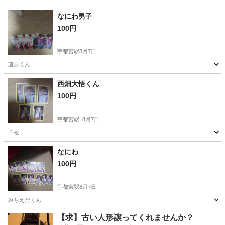
栃木
宇都宮市
宇都宮駅
家具
なにわ男子
100円
宇都宮駅
8月7日
藤原くん
栃木
宇都宮市
宇都宮駅
家具
なにわ男子
西畑大悟くん
100円
宇都宮駅
8月7日
５枚
栃木
宇都宮市
宇都宮駅
家具
なにわ
100円
宇都宮駅
8月7日
みちえだくん
栃木
宇都宮市
宇都宮駅
家具
なにわ
【求】古い人形譲ってくれませんか？