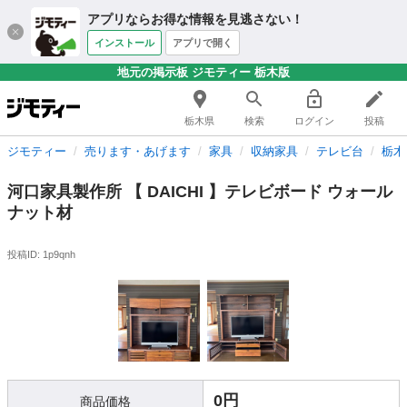
アプリならお得な情報を見逃さない！
インストール
アプリで開く
地元の掲示板 ジモティー 栃木版
栃木県
検索
ログイン
投稿
ジモティー
売ります・あげます
家具
収納家具
テレビ台
栃木
河口家具製作所 【 DAICHI 】テレビボード ウォール
ナット材
投稿ID: 1p9qnh
0円
商品価格