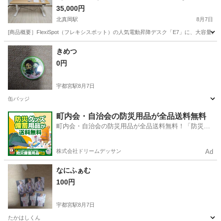
35,000円
北真岡駅
8月7日
[商品概要］FlexiSpot（フレキシスポット）の人気電動昇降デスク「E7」に、大容量の1
栃木
真岡市
北真岡駅
オフィス用家具
FlexiSpot
きめつ
0円
宇都宮駅
8月7日
缶バッジ
栃木
宇都宮市
宇都宮駅
家具
缶バッジ
町内会・自治会の防災用品が全品送料無料
町内会・自治会の防災用品が全品送料無料！「防災備
蓄用品ドットコム」
株式会社ドリームデッサン
Ad
なにふぁむ
100円
宇都宮駅
8月7日
たかはしくん