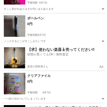
宇都宮駅
8月7日
すこし剥がれありますが匂いまだあります
栃木
宇都宮市
宇都宮駅
家具
におい
ボールペン
0円
宇都宮駅
8月7日
ノックするとこがすこしかたいです
栃木
宇都宮市
宇都宮駅
家具
ボールペン
【求】使わない楽器🎸売ってください‼️
状態が悪くてもOK✨無料査定
楽器の買取屋さん
Ad
クリアファイル
0円
宇都宮駅
8月7日
一つ折り目がついてしまっています
栃木
宇都宮市
宇都宮駅
家具
クリアファイル