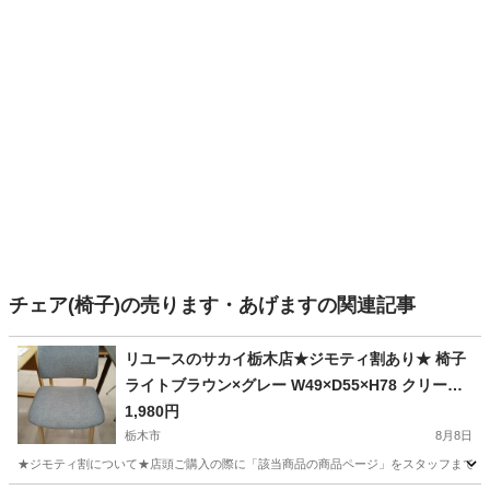
チェア(椅子)の売ります・あげますの関連記事
リユースのサカイ栃木店★ジモティ割あり★ 椅子
ライトブラウン×グレー W49×D55×H78 クリーニ
ング済み TC15642
1,980円
栃木市
8月8日
★ジモティ割について★店頭ご購入の際に「該当商品の商品ページ」をスタッフまでお見せい