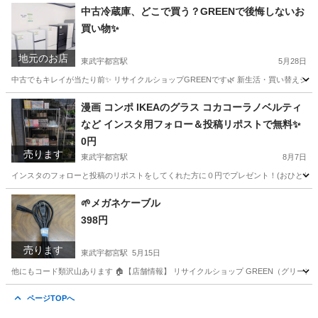
栃木
宇都宮市
東武宇都宮駅
キッチン家電
中古冷蔵庫、どこで買う？GREENで後悔しないお
買い物✨
地元のお店
東武宇都宮駅
5月28日
中古でもキレイが当たり前✨ リサイクルショップGREENです🌿 新生活・買い替えシーズ
栃木
宇都宮市
東武宇都宮駅
リサイクルショップ
買取
漫画 コンポ IKEAのグラス コカコーラノベルティ
など インスタ用フォロー＆投稿リポストで無料✨
0円
売ります
東武宇都宮駅
8月7日
インスタのフォローと投稿のリポストをしてくれた方に０円でプレゼント！(おひとり様3点まで) 
栃木
宇都宮市
東武宇都宮駅
マンガ、コミック、アニメ
‪🌱‬メガネケーブル
398円
売ります
東武宇都宮駅
5月15日
他にもコード類沢山あります 🏠【店舗情報】 リサイクルショップ GREEN（グリーン）🌿 住
栃木
宇都宮市
東武宇都宮駅
PCパーツ
メガネ
ページTOPへ