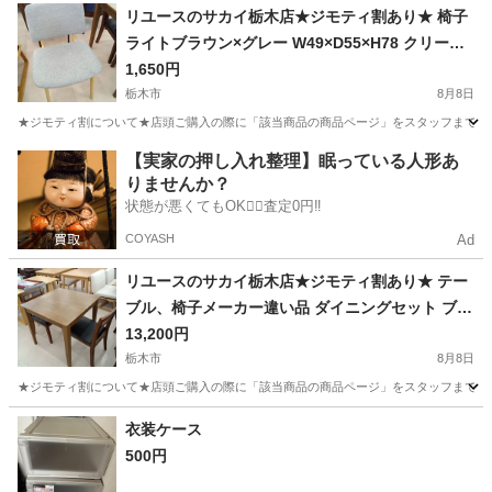
栃木
栃木市
椅子
サカイ
リユースのサカイ栃木店★ジモティ割あり★ 椅子
ライトブラウン×グレー W49×D55×H78 クリーニ
ング済み TC15641
1,650円
栃木市
8月8日
★ジモティ割について★店頭ご購入の際に「該当商品の商品ページ」をスタッフまでお見せい
栃木
栃木市
椅子
サカイ
【実家の押し入れ整理】眠っている人形あ
りませんか？
状態が悪くてもOK🙆‍♀️査定0円‼️
COYASH
Ad
リユースのサカイ栃木店★ジモティ割あり★ テー
ブル、椅子メーカー違い品 ダイニングセット ブラ
ウン W75×D75×H72 クリーニング済み TC15640
13,200円
栃木市
8月8日
★ジモティ割について★店頭ご購入の際に「該当商品の商品ページ」をスタッフまでお見せい
栃木
栃木市
ダイニングセット
サカイ
衣装ケース
500円