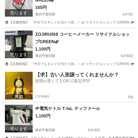
GREEN🌿‬
165円
売ります
東武宇都宮駅
6月4日
🏠【店舗情報】 「中古でもキレイが当たり前」✨ 🌿 リサイクルショップ GREEN 🌿 📍 
栃木
宇都宮市
東武宇都宮駅
バッグ
アウトドア
ZOJIRUSHI コーヒーメーカー リサイクルショッ
プGREEN🌿‬
1,100円
売ります
東武宇都宮駅
5月30日
🏠【店舗情報】 「中古でもキレイが当たり前」✨ 🌿 リサイクルショップ GREEN 🌿 📍 
栃木
宇都宮市
東武宇都宮駅
キッチン家電
green
【求】古い人形譲ってくれませんか？
状態が悪くてもOK🙆‍♀️査定0円‼️
COYASH
Ad
‪🌱‬電気ケトル T-faL ティファール
1,100円
売ります
東武宇都宮駅
5月16日