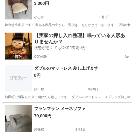
3,300円
小山市
8月8日
錬金堂小山店です！ 数ある商品の中からご覧頂き、ありがとうございます。 店舗の閲覧が
栃木
小山市
椅子
【実家の押し入れ整理】眠っている人形あ
りませんか？
状態が悪くてもOK🙆‍♀️査定0円‼️
COYASH
Ad
ダブルのマットレス 差し上げます
0円
鶴田駅
8月8日
鶴田町に引取りに来て頂けたら嬉しいです。 ダブルのマットレス、スプリング無しのものです。 布団にしようと
栃木
宇都宮市
鶴田駅
寝具
ダブル
フランフラン メーネソファ
70,000円
黒磯駅
8月8日