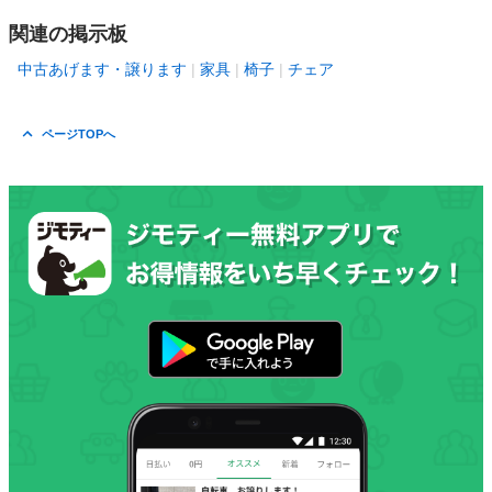
関連の掲示板
中古あげます・譲ります
家具
椅子
チェア
ページTOPへ