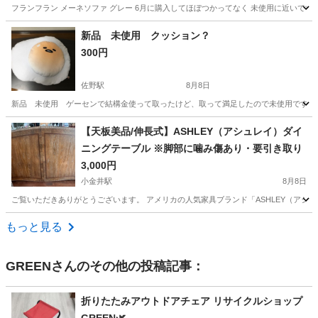
フランフラン メーネソファ グレー 6月に購入してほぼつかってなく 未使用に近いです
栃木
那須塩原市
黒磯駅
ソファ
新品 未使用 クッション？
300円
佐野駅
8月8日
新品 未使用 ゲーセンで結構金使って取ったけど、取って満足したので未使用です。
栃木
佐野市
佐野駅
ソファ
新品
【天板美品/伸長式】ASHLEY（アシュレイ）ダイ
ニングテーブル ※脚部に噛み傷あり・要引き取り
3,000円
小金井駅
8月8日
ご覧いただきありがとうございます。 アメリカの人気家具ブランド「ASHLEY（アシュ
栃木
下野市
小金井駅
テーブル
もっと見る
GREEN
さんのその他の投稿記事：
折りたたみアウトドアチェア リサイクルショップ