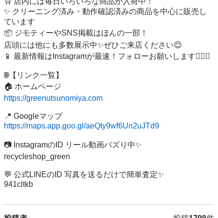
🛒 店内には毎日いろいろな商品が入荷中！

✨ クリーニング済み・動作確認済みの商品を中心に販売し
ています

📦 ジモティーやSNS掲載はほんの一部！

店頭には他にも多数展示中✨ぜひご来店ください😊

📱 最新情報はInstagramが最速！フォローお願いします🙇🏻‍♂️

🌐【リンク一覧】

https://greenutsunomiya.com
https://maps.app.goo.gl/aeQty9wf6Un2uJTd9⁠⁠
📷 InstagramのID リール動画バズり中✨

recycleshop_green

💬 公式LINEのID 写真を送るだけで簡単査定✨

941cltkb