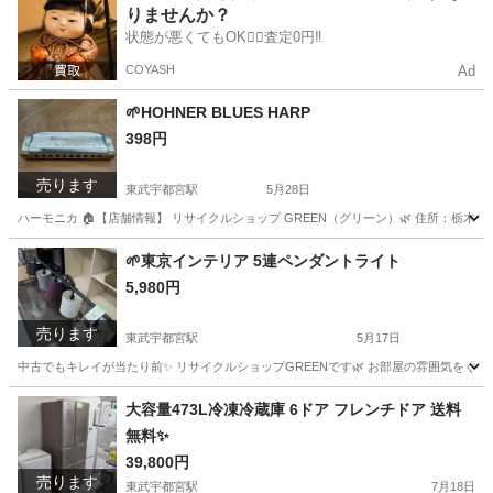
りませんか？
状態が悪くてもOK🙆‍♀️査定0円‼️
COYASH
Ad
‪🌱‬HOHNER BLUES HARP
398円
売ります
東武宇都宮駅
5月28日
ハーモニカ 🏠【店舗情報】 リサイクルショップ GREEN（グリーン）🌿 住所：栃木県宇都宮
栃木
宇都宮市
東武宇都宮駅
ミニカー
買取
‪🌱‬東京インテリア 5連ペンダントライト
5,980円
売ります
東武宇都宮駅
5月17日
中古でもキレイが当たり前✨ リサイクルショップGREENです🌿 お部屋の雰囲気をぐっ
栃木
宇都宮市
東武宇都宮駅
照明器具
ペンダントライト
大容量473L冷凍冷蔵庫 6ドア フレンチドア 送料
無料✨
39,800円
売ります
東武宇都宮駅
7月18日