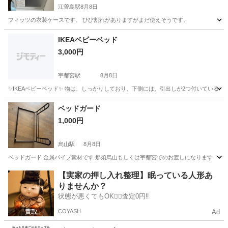
江曽島駅
8月8日
フィッツの衣装ケースです。 ひび割れがありますがまだ使えそうです。
栃木
宇都宮市
江曽島駅
家具
IKEAベビーベッド
3,000円
宇都宮駅
8月8日
✨IKEAベビーベッド✨ 物は、しっかりしており、下側には、引出しが2つ付いている
栃木
宇都宮市
宇都宮駅
ベッド
IKEA
ベッドガード
1,000円
烏山駅
8月8日
ベッドガード 金属パイプ素材です 那須烏山もしくは宇都宮でのお渡しになります
栃木
那須烏山市
烏山駅
ベッド
【実家の押し入れ整理】眠っている人形あ
りませんか？
状態が悪くてもOK🙆‍♀️査定0円‼️
COYASH
Ad