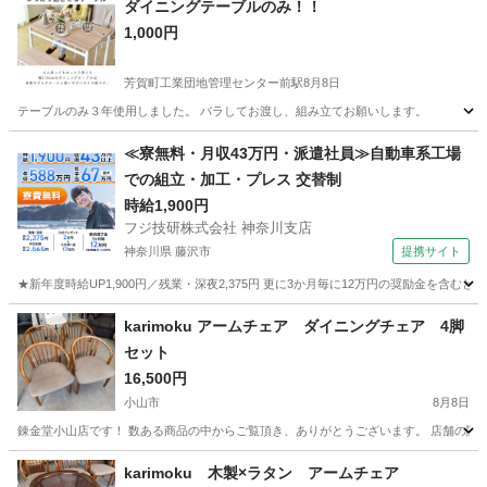
ダイニングテーブルのみ！！
1,000円
芳賀町工業団地管理センター前駅
8月8日
テーブルのみ３年使用しました。 バラしてお渡し、組み立てお願いします。
栃木
芳賀郡
芳賀町工業団地管理センター前駅
≪寮無料・月収43万円・派遣社員≫自動車系工場
での組立・加工・プレス 交替制
ダイニングセット
時給1,900円
フジ技研株式会社 神奈川支店
神奈川県 藤沢市
提携サイト
★新年度時給UP1,900円／残業・深夜2,375円 更に3か月毎に12万円の奨励金を含む
神奈川
藤沢市
その他
karimoku アームチェア ダイニングチェア 4脚
セット
16,500円
小山市
8月8日
錬金堂小山店です！ 数ある商品の中からご覧頂き、ありがとうございます。 店舗の閲覧が
栃木
小山市
椅子
karimoku
karimoku 木製×ラタン アームチェア