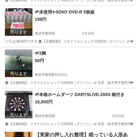
🏠【店舗情報】 リサイクルショップ GREEN（グリーン）🌿 住所：栃木県宇都宮市東宝木町9
栃木
宇都宮市
東武宇都宮駅
キッチン家電
faL
‪🌱‬未使用✨SONY DVD-R 5枚組
198円
売ります
東武宇都宮駅
5月16日
バラは1枚50円です☺ 🏠【店舗情報】 リサイクルショップ GREEN（グリーン）🌿 住所：
栃木
宇都宮市
東武宇都宮駅
映像プレーヤー、レコーダー
‪🌱‬3脚
50円
SONY
売ります
東武宇都宮駅
5月15日
🏠【店舗情報】 リサイクルショップ GREEN（グリーン）🌿 住所：栃木県宇都宮市東宝木町9
栃木
宇都宮市
東武宇都宮駅
照明器具
買取
‪🌱‬本格ホームダーツ DARTSLIVE-200S 箱付き
16,800円
売ります
東武宇都宮駅
5月15日
🏠【店舗情報】 リサイクルショップ GREEN（グリーン）🌿 住所：栃木県宇都宮市東宝木町9
栃木
宇都宮市
東武宇都宮駅
ダーツ
DARTSLIVE
【実家の押し入れ整理】眠っている人形あ