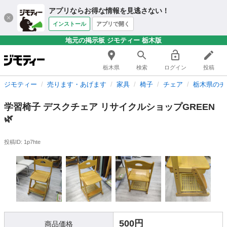
アプリならお得な情報を見逃さない！
インストール
アプリで開く
地元の掲示板 ジモティー 栃木版
栃木県
検索
ログイン
投稿
ジモティー
売ります・あげます
家具
椅子
チェア
栃木県のチ
学習椅子 デスクチェア リサイクルショップGREEN
🌿‬
投稿ID: 1p7hte
500円
商品価格