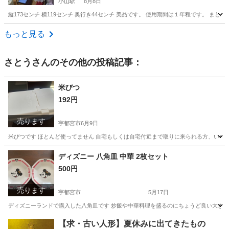
小山駅
8月8日
縦173センチ 横119センチ 奥行き44センチ 美品です。 使用期間は１年程です。 まと
栃木
小山市
小山駅
収納家具
ロープ
もっと見る
さとう
さんのその他の投稿記事：
米びつ
192円
売ります
宇都宮市
6月9日
米びつです ほとんど使ってません 自宅もしくは自宅付近まで取りに来られる方、いら
栃木
宇都宮市
家庭用品
米びつ
ディズニー 八角皿 中華 2枚セット
500円
売ります
宇都宮市
5月17日
ディズニーランドで購入した八角皿です 炒飯や中華料理を盛るのにちょうど良い大きさ
栃木
宇都宮市
食器
セット
【求・古い人形】夏休みに出てきたもの