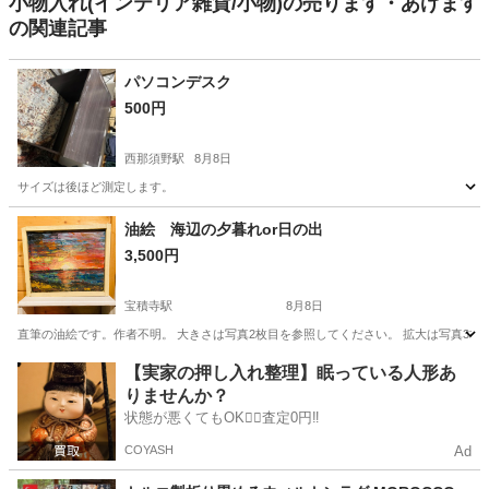
小物入れ(インテリア雑貨/小物)の売ります・あげます
の関連記事
パソコンデスク
500円
西那須野駅
8月8日
サイズは後ほど測定します。
栃木
那須塩原市
西那須野駅
テーブル
油絵 海辺の夕暮れor日の出
3,500円
宝積寺駅
8月8日
直筆の油絵です。作者不明。 大きさは写真2枚目を参照してください。 拡大は写真3枚目
栃木
塩谷郡
宝積寺駅
インテリア雑貨/小物
ひび割れ
【実家の押し入れ整理】眠っている人形あ
りませんか？
状態が悪くてもOK🙆‍♀️査定0円‼️
COYASH
Ad