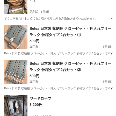
足利駅
8月8日
早く出来るだけまとめておか引き取り出来る方優先させていただきます。
栃木
足利市
足利駅
インテリア雑貨/小物
かご
Belca 日本製 収納棚 クローゼット・押入れフリー
ラック 伸縮タイプ 2台セット①
500円
真岡市
8月8日
Belca 日本製 収納棚 クローゼット・押入れフリーラック 伸縮タイプ 2台セット
栃木
真岡市
収納家具
Belca 日本製 収納棚 クローゼット・押入れフリー
ラック 伸縮タイプ 2台セット②
500円
真岡市
8月8日
Belca 日本製 収納棚 クローゼット・押入れフリーラック 伸縮タイプ 2台セットです
栃木
真岡市
収納家具
Belca
ワードロープ
3,200円