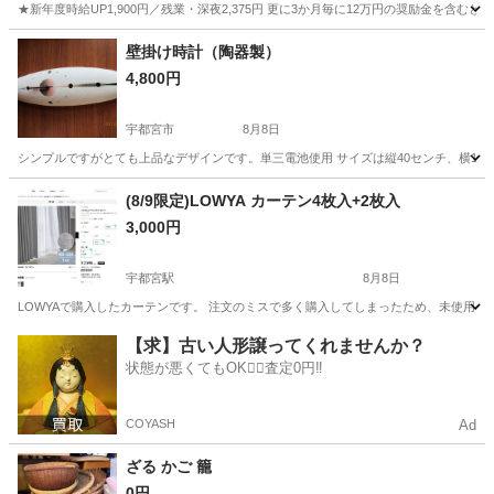
★新年度時給UP1,900円／残業・深夜2,375円 更に3か月毎に12万円の奨励金を含む
神奈川
藤沢市
その他
壁掛け時計（陶器製）
4,800円
宇都宮市
8月8日
シンプルですがとても上品なデザインです。単三電池使用 サイズは縦40センチ、横12
栃木
宇都宮市
時計
場所
(8/9限定)LOWYA カーテン4枚入+2枚入
3,000円
宇都宮駅
8月8日
LOWYAで購入したカーテンです。 注文のミスで多く購入してしまったため、未使用のものを少しお
栃木
宇都宮市
宇都宮駅
カーテン、ブラインド
【求】古い人形譲ってくれませんか？
状態が悪くてもOK🙆‍♀️査定0円‼️
COYASH
Ad
ざる かご 籠
0円