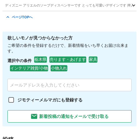
ディズニー アリエルのソープディスペンサーです とっても可愛いデザインです 押入
栃木
宇都宮市
生活雑貨
ディスペンサー
ページTOPへ
欲しいモノが見つからなかった方
ご希望の条件を登録するだけで、新着情報をいち早くお届け出来ま
す。
栃木県
売ります・あげます
家具
選択中の条件
インテリア雑貨/小物
小物入れ
ジモティーメルマガにも登録する
新着投稿の通知をメールで受け取る