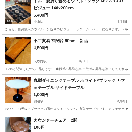
トルコ製折り畳めるウィルトンラグ MOROCCO
ビジュー 140x200cm
6,400円
小山駅
8月8日
こちら、自身購入のウィルトン折りのビジュー ラグ カーペットになります。トルコ製でし
栃木
小山市
小山駅
カーペット/マット/ラグ
不二貿易 玄関台 90cm 新品
4,500円
大谷向駅
8月8日
60cmと間違えたので出品します！ ◆段差の昇降を楽に 段差の昇降を楽にしてくれる、天
栃木
日光市
大谷向駅
その他
丸型ダイニングテーブル ホワイト×ブラック カフ
ェテーブル サイドテーブル
1,000円
鹿沼駅
8月8日
ホワイトの天板とブラックの脚がスタイリッシュな丸型テーブルです。カフェテーブルやサイ
栃木
鹿沼市
鹿沼駅
テーブル
カウンターチェア 2脚
100円