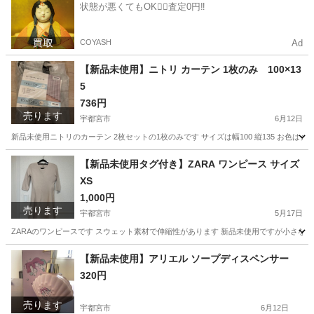
状態が悪くてもOK🙆‍♀️査定0円‼️
COYASH
Ad
【新品未使用】ニトリ カーテン 1枚のみ 100×13
5
736円
売ります
宇都宮市
6月12日
新品未使用ニトリのカーテン 2枚セットの1枚のみです サイズは幅100 縦135 お
栃木
宇都宮市
カーテン、ブラインド
【新品未使用タグ付き】ZARA ワンピース サイズ
XS
1,000円
売ります
宇都宮市
5月17日
ZARAのワンピースです スウェット素材で伸縮性があります 新品未使用ですが小さな
栃木
宇都宮市
ワンピース
ZARA
【新品未使用】アリエル ソープディスペンサー
320円
売ります
宇都宮市
6月12日