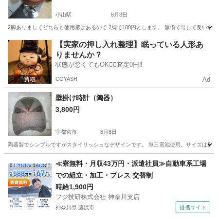
小山駅
8月8日
2脚ありましてどちらも使用感はあるので 2脚で100円とします。 無償で出して良い
栃木
小山市
小山駅
家具
【実家の押し入れ整理】眠っている人形あ
りませんか？
状態が悪くてもOK🙆‍♀️査定0円‼️
COYASH
Ad
壁掛け時計（陶器）
3,800円
宇都宮市
8月8日
陶器製でシンプルですがスタイリッシュなデザインです。 単三電池使用。サイズは最大幅
栃木
宇都宮市
時計
場所
≪寮無料・月収43万円・派遣社員≫自動車系工場
での組立・加工・プレス 交替制
時給1,900円
フジ技研株式会社 神奈川支店
神奈川県 藤沢市
提携サイト