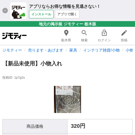
アプリならお得な情報を見逃さない！
インストール
アプリで開く
地元の掲示板 ジモティー 栃木版
栃木県
検索
ログイン
投稿
ジモティー
売ります・あげます
家具
インテリア雑貨/小物
小物
【新品未使用】小物入れ
投稿ID: 1p7g2s
320円
商品価格