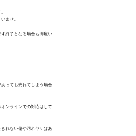


せ。

来ず終了となる場合も御座い

であっても売れてしまう場合
のオンラインでの対応はして
せきれない傷や汚れヤケはあ

