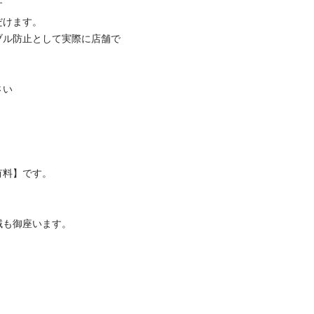


ます。

ブル防止として実際に店舗で


料】です。

御座います。
