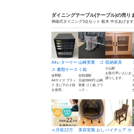
ダイニングテーブル(テーブル)の売り
伸縮式ダイニング3点セット 栃木 中古あげま
A4レターケー
山崎実業 ゴ
収納家具
小山駅
ス 書類ケース
ミ箱
お取引早い人にお
佐野駅
合戦場駅
譲りします。
A4サイズ ブラッ
元値3960円 山崎
ク 主に下の２段
実業 ゴミ箱 ブラ
を使用...
ック ...
≪月収22万
美容室風 おし
ハイチェア カ