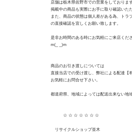
店舗は栃木県佐野市での営業をしております
掲載中の商品も実際にお手に取り確認いただけ
また、商品の状態は個人差がある為、トラ
の直接確認を宜しくお願い致します。

是非お時間のある時にお気軽にご来店ください
m(_ _)m

商品のお引き渡しについては

直接当店での受け渡し、弊社による配達【有
お気軽にお問合せ下さい。

都道府県、地域によっては配送出来ない地域も
　　　☆ ☆ ☆ ☆ ☆ ☆ ☆

　リサイクルショップ並木
