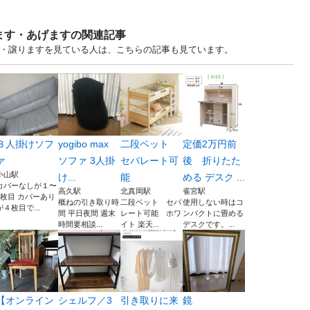
ます・あげますの関連記事
す・譲りますを見ている人は、こちらの記事も見ています。
３人掛けソフ
yogibo max
二段ベット
定価2万円前
ァ
ソファ 3人掛
セパレート可
後 折りたた
小山駅
け...
能
める デスク ...
カバーなしが１〜
高久駅
北真岡駅
雀宮駅
3枚目 カバーあり
概ねの引き取り時
二段ベット セパ
使用しない時はコ
が４枚目で...
間 平日夜間 週末
レート可能 ホワ
ンパクトに畳める
時間要相談...
イト 楽天...
デスクです。...
【オンライン
シェルフ／3
引き取りに来
鏡