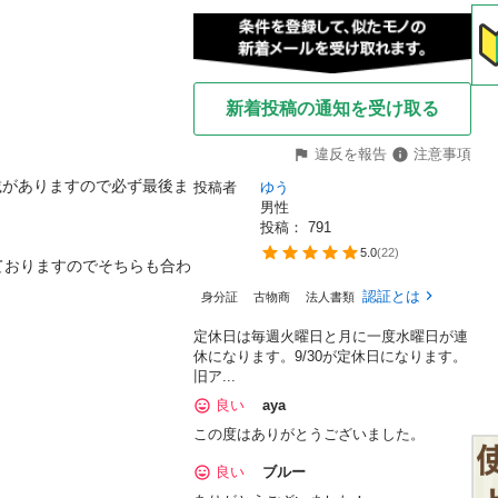
新着投稿の通知を受け取る
違反を報告
注意事項
記載がありますので必ず最後ま
投稿者
ゆう
男性
投稿： 
791
5.0
(
22
)
ておりますのでそちらも合わ
認証とは
身分証
古物商
法人書類
定休日は毎週火曜日と月に一度水曜日が連
休になります。9/30が定休日になります。
旧ア...
良い
aya
この度はありがとうございました。
良い
ブルー