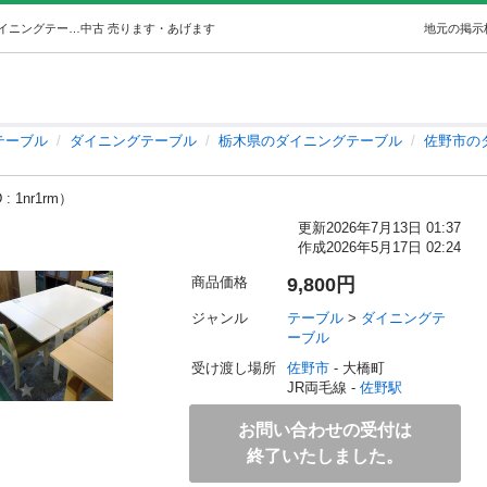
伸縮式ダイニング3点セット (ゆう) 佐野のテーブル《ダイニングテーブル》の中古あげます・譲ります｜ジモティーで不用品の処分
中古
売ります・あげます
地元の掲示
テーブル
ダイニングテーブル
栃木県のダイニングテーブル
佐野市の
: 1nr1rm）
更新
2026年7月13日 01:37
作成
2026年5月17日 02:24
商品価格
9,800円
ジャンル
テーブル
 > 
ダイニングテ
ーブル
受け渡し場所
佐野市
 - 大橋町
JR両毛線 - 
佐野駅
お問い合わせの受付は
終了いたしました。