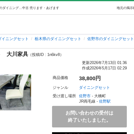
セラミック調ダイニング5点セット大川家具 (ゆう) 佐野のダイニングセットの中古あげます・譲ります｜ジモティーで不用品の処分
中古
売ります・あげます
地元の掲示
ダイニングセット
栃木県のダイニングセット
佐野市のダイニングセット
ト 大川家具
（投稿ID : 1n6kv8）
更新
2026年7月13日 01:36
作成
2026年5月17日 02:29
商品価格
38,800円
ジャンル
ダイニングセット
受け渡し場所
佐野市
 - 大橋町
JR両毛線 - 
佐野駅
お問い合わせの受付は
終了いたしました。