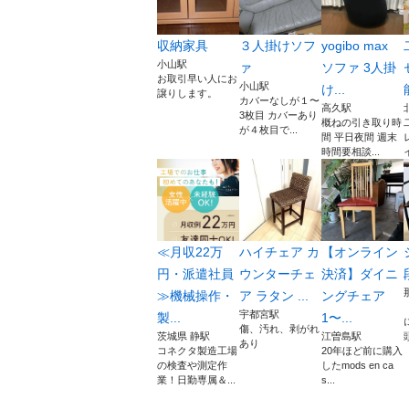
収納家具
３人掛けソフ
yogibo max
小山駅
ァ
ソファ 3人掛
お取引早い人にお
小山駅
け...
譲りします。
カバーなしが１〜
高久駅
3枚目 カバーあり
概ねの引き取り時
が４枚目で...
間 平日夜間 週末
時間要相談...
≪月収22万
ハイチェア カ
【オンライン
円・派遣社員
ウンターチェ
決済】ダイニ
≫機械操作・
ア ラタン ...
ングチェア
宇都宮駅
製...
1〜...
傷、汚れ、剥がれ
茨城県 静駅
江曽島駅
あり
コネクタ製造工場
20年ほど前に購入
の検査や測定作
したmods en ca
業！日勤専属＆...
s...