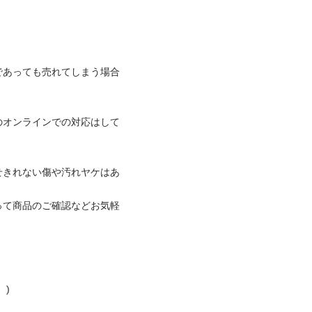
であっても売れてしまう場合
のオンラインでの対応はして
せきれない傷や汚れヤケはあ


って商品のご確認などお気軽

