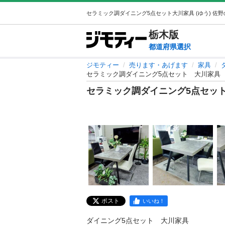
栃木
版
都道府県選択
ジモティー
売ります・あげます
家具
セラミック調ダイニング5点セット 大川家具
セラミック調ダイニング5点セッ
ポスト
いいね！
ダイニング5点セット　大川家具
