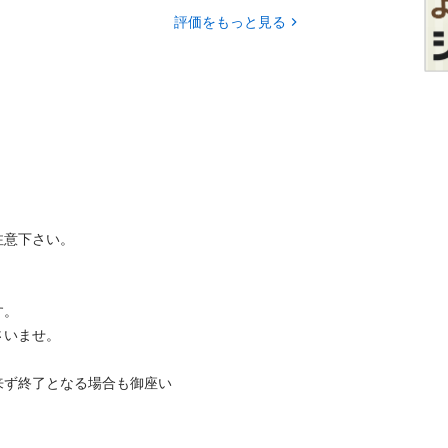
評価をもっと見る
さい。



せ。

来ず終了となる場合も御座い
