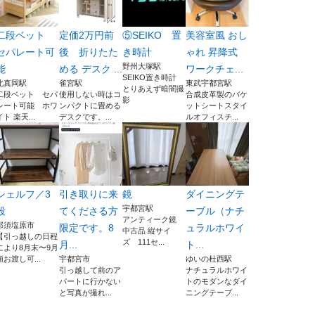
二段ベット
定価2万円前
⑤SEIKO 置
美容室風 おし
セパレート可
後 折りたた
き時計
ゃれ 昇降式
野州大塚駅
能
める デスク ...
ワークチェ...
SEIKO置き時計
北真岡駅
雀宮駅
東武宇都宮駅
とりあえず暗闇撮
二段ベット セパ
使用しない時はコ
合成皮革製のバケ
影
レート可能 ホワ
ンパクトに畳める
ットシートスタイ
イト 楽天...
デスクです。...
ルオフィスチ...
シェルフ／3
引き取りに来
鏡
ダイニングテ
宇都宮駅
段
てくださる方
ーブル（ナチ
アンティーク鏡
那須塩原市
限定です。8
ュラルホワイ
中古品 縦サイ
【引っ越しの日程
ズ 111セ...
月...
ト...
により8月末〜9月
頭お渡し可...
宇都宮市
ゆいの杜西駅
引っ越して前のア
ナチュラルホワイ
パートに行かない
トのモダンなダイ
と写真が撮れ...
ニングテーブ...