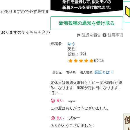
記載がありますので必ず最後ま
新着投稿の通知を受け取る
ておりますのでそちらも合わ
違反を報告
注意事項
投稿者
ゆう
男性
投稿： 
791
5.0
(
22
)
認証とは
身分証
古物商
法人書類
定休日は毎週火曜日と月に一度水曜日が連
休になります。9/30が定休日になります。
旧ア...
良い
aya
この度はありがとうございました。
良い
ブルー
ありがとうございました！