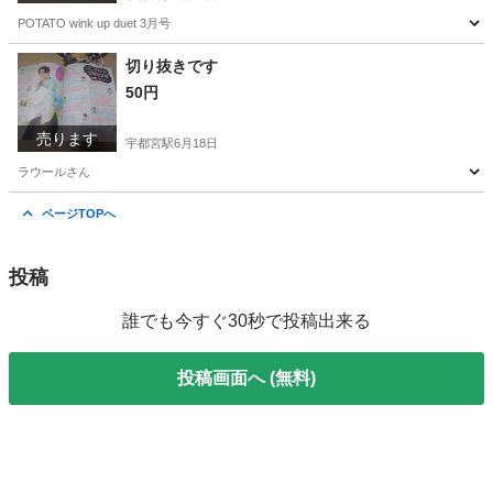
POTATO wink up duet 3月号
栃木
宇都宮市
宇都宮駅
家具
スノーマン
切り抜きです
50円
売ります
宇都宮駅
6月18日
ラウールさん
栃木
宇都宮市
宇都宮駅
その他
切り抜き
ページTOPへ
投稿
誰でも今すぐ30秒で投稿出来る
投稿画面へ (無料)