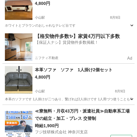
4,800円
小山駅
8月9日
ホワイトとブラウンのおしゃれなテレビ台です
栃木
小山市
小山駅
収納家具
インテリア
【格安物件多数✨】家賃4万円以下多数
【保証人ナシ】賃貸物件多数掲載！
ニフティ不動産
Ad
本革ソファ ソファ 1人掛け2個セット
4,800円
小山駅
8月9日
本革のソファです 1人掛けが二つあり、繋げれば2人掛けです 1人用づつ使うことも可能で
栃木
小山市
小山駅
ソファ
≪寮無料・月収43万円・派遣社員≫自動車系工場
での組立・加工・プレス 交替制
時給1,900円
フジ技研株式会社 神奈川支店