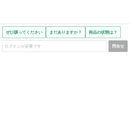
ぜひ譲ってください
まだありますか？
商品の状態は？
問合せ
初めての方へ
利用規約
プライバシーポリシー
プライバシー・ステートメント
健全化に資する運用方針
お問い合わせ
運営会社
サイトマップ
ご利用ガイド
フリーワードで探す
PC版で表示
都道府県選択