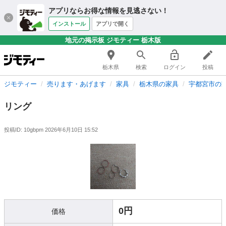
アプリならお得な情報を見逃さない！
インストール
アプリで開く
地元の掲示板 ジモティー 栃木版
栃木県
検索
ログイン
投稿
ジモティー
売ります・あげます
家具
栃木県の家具
宇都宮市の
リング
投稿ID: 10gbpm
2026年6月10日 15:52
0円
価格