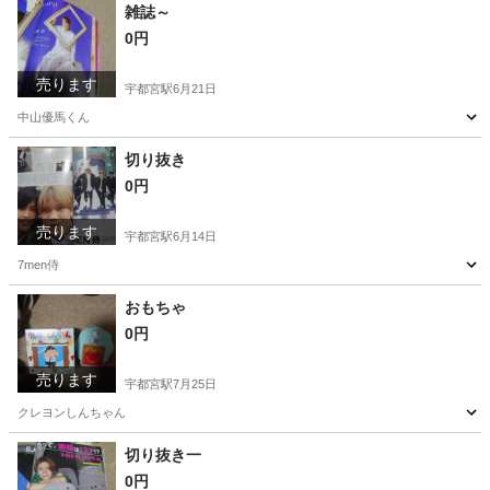
栃木
宇都宮市
宇都宮駅
家具
切り抜き
雑誌～
0円
売ります
宇都宮駅
6月21日
中山優馬くん
栃木
宇都宮市
宇都宮駅
本/CD/DVD
切り抜き
0円
売ります
宇都宮駅
6月14日
7men侍
栃木
宇都宮市
宇都宮駅
家具
切り抜き
おもちゃ
0円
売ります
宇都宮駅
7月25日
クレヨンしんちゃん
栃木
宇都宮市
宇都宮駅
おもちゃ
クレヨンしんちゃん
切り抜き一
0円