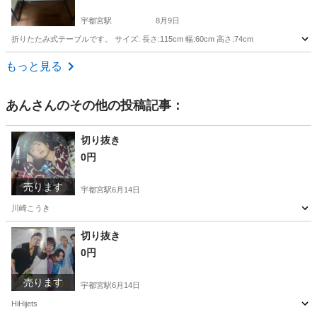
宇都宮駅
8月9日
折りたたみ式テーブルです。 サイズ: 長さ:115cm 幅:60cm 高さ:74cm
栃木
宇都宮市
宇都宮駅
オフィス用家具
もっと見る
あん
さんのその他の投稿記事：
切り抜き
0円
売ります
宇都宮駅
6月14日
川崎こうき
栃木
宇都宮市
宇都宮駅
家具
切り抜き
切り抜き
0円
売ります
宇都宮駅
6月14日
HiHijets