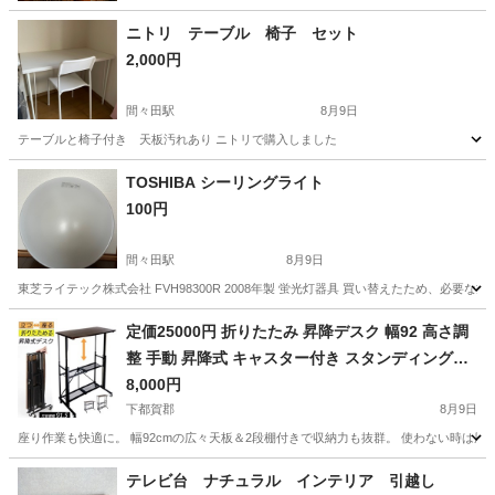
ニトリ テーブル 椅子 セット
2,000円
間々田駅
8月9日
テーブルと椅子付き 天板汚れあり ニトリで購入しました
栃木
小山市
間々田駅
オフィス用家具
TOSHIBA シーリングライト
100円
間々田駅
8月9日
東芝ライテック株式会社 FVH98300R 2008年製 蛍光灯器具 買い替えたため、
栃木
小山市
間々田駅
照明器具
定価25000円 折りたたみ 昇降デスク 幅92 高さ調
整 手動 昇降式 キャスター付き スタンディングデ
スク
8,000円
下都賀郡
8月9日
座り作業も快適に。 幅92cmの広々天板＆2段棚付きで収納力も抜群。 使わない時は厚
栃木
下都賀郡
テーブル
テレビ台 ナチュラル インテリア 引越し