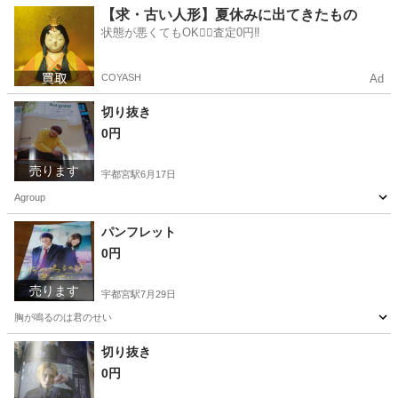
栃木
宇都宮市
宇都宮駅
家具
切り抜き
【求・古い人形】夏休みに出てきたもの
状態が悪くてもOK🙆‍♀️査定0円‼️
COYASH
Ad
切り抜き
0円
売ります
宇都宮駅
6月17日
Agroup
栃木
宇都宮市
宇都宮駅
その他
切り抜き
パンフレット
0円
売ります
宇都宮駅
7月29日
胸が鳴るのは君のせい
栃木
宇都宮市
宇都宮駅
その他
切り抜き
0円