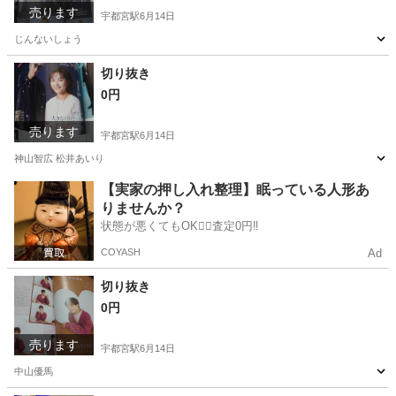
売ります
宇都宮駅
6月14日
じんないしょう
栃木
宇都宮市
宇都宮駅
家具
切り抜き
切り抜き
0円
売ります
宇都宮駅
6月14日
神山智広 松井あいり
栃木
宇都宮市
宇都宮駅
家具
切り抜き
【実家の押し入れ整理】眠っている人形あ
りませんか？
状態が悪くてもOK🙆‍♀️査定0円‼️
COYASH
Ad
切り抜き
0円
売ります
宇都宮駅
6月14日
中山優馬