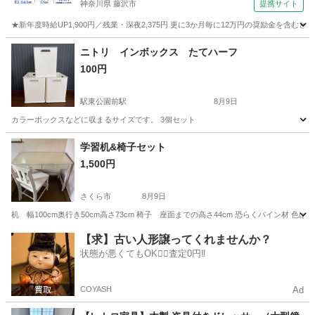
神奈川県 藤沢市
提携サイト
★新年度時給UP1,900円／残業・深夜2,375円 更に3か月毎に12万円の奨励金を含む
神奈川
藤沢市
その他
ニトリ インボックス たてハーフ
100円
駅東公園前駅
8月9日
カラーボックスなどに収まるサイズです。 3個セット
栃木
宇都宮市
駅東公園前駅
収納家具
学習机&椅子セット
1,500円
さくら市
8月9日
机 幅100cm奥行き50cm高さ73cm 椅子 座面までの高さ44cm 恐らくパイン材 
栃木
さくら市
テーブル
【求】古い人形譲ってくれませんか？
状態が悪くてもOK🙆‍♀️査定0円‼️
COYASH
Ad