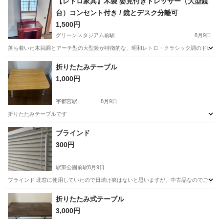
【レトロ家具】木製 姿見付きドレッサー（大型鏡
台）コンセント付き / 鏡とデスク分離可
1,500円
グリーンスタジアム前駅
8月9日
落ち着いた木目調とアーチ型の大型鏡が特徴的な、昭和レトロ・クラシック調のドレッサ
栃木
宇都宮市
グリーンスタジアム前駅
ドレッサー
折りたたみテーブル
1,000円
宇都宮駅
8月9日
折りたたみテーブルです
栃木
宇都宮市
宇都宮駅
家具
折りたたみ
ブラインド
300円
駅東公園前駅
8月9日
ブラインド 北窓に使用していたので日焼け痕はないと思いますが、中古品なのでご了承下
栃木
宇都宮市
駅東公園前駅
その他
折りたたみ式テーブル
3,000円