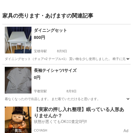
家具の売ります・あげますの関連記事
ダイニングセット
800円
宝積寺駅
8月9日
ダイニングセット（チェア×2 テーブル×1） 貰い物を少し使用しました。 椅子に元々
栃木
塩谷郡
宝積寺駅
ダイニングセット
長袖テイシャツlサイズ
0円
宇都宮駅
8月9日
着なくなったので出品します。 まだ着ていただけると思います。
栃木
宇都宮市
宇都宮駅
家具
【実家の押し入れ整理】眠っている人形あ
りませんか？
状態が悪くてもOK🙆‍♀️査定0円‼️
COYASH
Ad