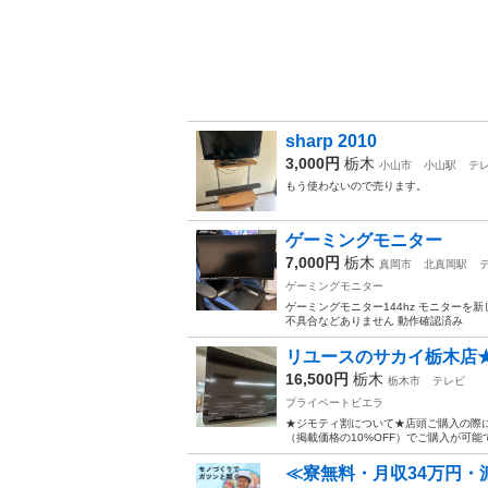
sharp 2010
3,000円
栃木
小山市
小山駅
テ
もう使わないので売ります。
ゲーミングモニター
7,000円
栃木
真岡市
北真岡駅
ゲーミングモニター
ゲーミングモニター144hz モニターを
不具合などありません 動作確認済み
リユースのサカイ栃木店★ジモ
16,500円
栃木
栃木市
テレビ
プライベートビエラ
★ジモティ割について★店頭ご購入の際
（掲載価格の10%OFF）でご購入が可能です
≪寮無料・月収34万円・