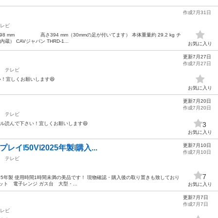
作成7月31日
レビ
 mm 高さ394 mm（30mmの足が付いてます） 本体重量約 29.2 kg チ
） CAVジャパン THRD-1...
お気に入り
更新7月27日
作成7月27日
テレビ
い！宜しくお願いします😆
お気に入り
更新7月20日
作成7月20日
テレビ
ール読んで下さい！宜しくお願いします😆
3
お気に入り
更新7月10日
レイ❕50V❕2025年製❕購入...
作成7月10日
テレビ
7
V 2025年製 使用時間1時間未満の美品です！ 現物確認・購入後の取り置きも致しており
ト 電子レンジ ガス台 大型・...
お気に入り
更新7月7日
作成7月7日
レビ