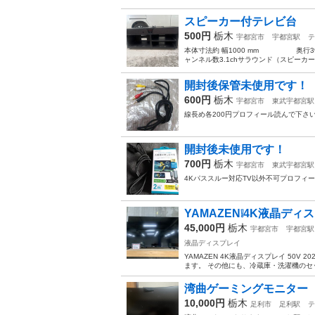
スピーカー付テレビ台
500円
栃木
宇都宮市
宇都宮駅
テ
本体寸法約 幅1000 mm 奥行398
ャンネル数3.1chサラウンド（スピーカー内蔵
開封後保管未使用です！
600円
栃木
宇都宮市
東武宇都宮駅
線長め各200円プロフィール読んで下さ
開封後未使用です！
700円
栃木
宇都宮市
東武宇都宮駅
4Kパススルー対応TV以外不可プロフィ
YAMAZEN❕4K液晶ディスプ
45,000円
栃木
宇都宮市
宇都宮駅
液晶ディスプレイ
YAMAZEN 4K液晶ディスプレイ 50
ます。 その他にも、冷蔵庫・洗濯機のセッ
湾曲ゲーミングモニター
10,000円
栃木
足利市
足利駅
テ