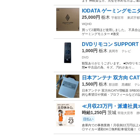
ます 神経質な方、完璧を求める方はご遠慮願い
IODATA ゲーミングモニター
25,000円
栃木
宇都宮市
東武宇都
WQHD
買って2週間ほど使用しました。 不具合は
ゲーミングモニター #激安
DVDリモコン SUPPORT 
1,000円
栃木
真岡市
テレビ
DVD
観覧ありがとうございます。 ■DVDリモコン S
態■ 中古品の為、キズ、汚れがあり...
日本アンテナ 双方向 CATV
1,500円
栃木
那須郡
黒磯駅
テ
日本アンテナ 双方向CATV増幅器 SRB
的な希望日や実績・プロフィールなどの
≪月収23万円・派遣社員
時給1,250円
茨城
常陸大宮市
静
日払い
倉庫内での事務業務！月収例22万円以上
◎マイカー通勤OK◎無料駐車場完備！《茨