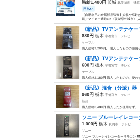
時給1,400円
茨城
北茨城市
磯原
日払い
【自動車用の金属部品製造】資格や経験は
能／マイカー通勤OK《茨城県茨城市》 人
《新品》TVアンテナケー
880円
栃木
宇都宮市
テレビ
ケーブル
購入価格3,280円。 購入したものの使用
《新品》TVアンテナケー
600円
栃木
宇都宮市
テレビ
ケーブル
購入価格2,180円 購入したものの、使わ
《新品》混合（分派）器
960円
栃木
宇都宮市
テレビ
新品
購入価格3,480円 購入したが使用せず。
ソニー ブルーレイレコーダーリ
1,000円
栃木
真岡市
テレビ
ソニー
ソニー ブルーレイレコーダーリモコン RM