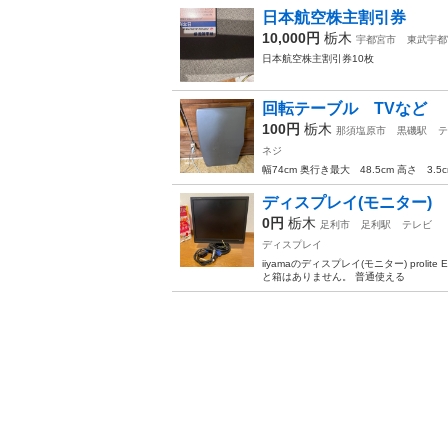
日本航空株主割引券
10,000円
栃木
宇都宮市
東武宇都
日本航空株主割引券10枚
回転テーブル TVなど
100円
栃木
那須塩原市
黒磯駅
テ
ネジ
幅74cm 奥行き最大 48.5cm 高さ 
ディスプレイ(モニター)
0円
栃木
足利市
足利駅
テレビ
ディスプレイ
iiyamaのディスプレイ(モニター) prolit
と箱はありません。 普通使える