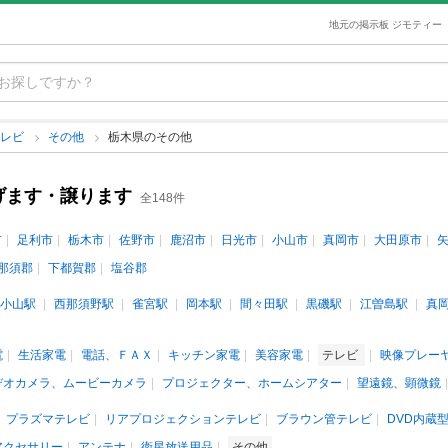
地元の掲示板 ジモティー
テレビ
その他
栃木県のその他
げます・譲ります
全148件
市
足利市
栃木市
佐野市
鹿沼市
日光市
小山市
真岡市
大田原市
那須郡
下都賀郡
塩谷郡
小山駅
西那須野駅
雀宮駅
岡本駅
間々田駅
黒磯駅
江曽島駅
真
電
生活家電
電話、ＦＡＸ
キッチン家電
美容家電
テレビ
映像プレー
デオカメラ、ムービーカメラ
プロジェクター、ホームシアター
望遠鏡、顕微鏡
プラズマテレビ
リアプロジェクションテレビ
ブラウン管テレビ
DVD内蔵
アクセサリー
アンテナ
衛星放送用品
その他