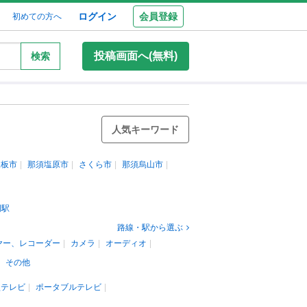
ログイン
会員登録
初めての方へ
投稿画面へ(無料)
検索
人気キーワード
矢板市
那須塩原市
さくら市
那須烏山市
岡駅
路線・駅から選ぶ
ヤー、レコーダー
カメラ
オーディオ
その他
型テレビ
ポータブルテレビ