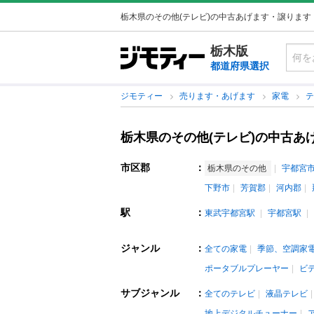
栃木県のその他(テレビ)の中古あげます・譲ります
栃木版
都道府県選択
ジモティー
売ります・あげます
家電
栃木県のその他(テレビ)の中古あ
市区郡
：
栃木県のその他
宇都宮
下野市
芳賀郡
河内郡
駅
：
東武宇都宮駅
宇都宮駅
ジャンル
：
全ての家電
季節、空調家
ポータブルプレーヤー
ビ
サブジャンル
：
全てのテレビ
液晶テレビ
地上デジタルチューナー