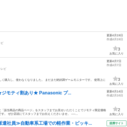
更新4月19日
作成4月19日
レビ
3
お気に入り
更新4月7日
作成4月7日
テレビ
3
新しく購入し、使わなくなりました。 まだまだ絶好調ゲームモニターです。 使用上に
お気に入り
更新4月14日
ティ割あり★ Panasonic プ...
作成2月16日
2
に「該当商品の商品ページ」をスタッフまでお見せいただくことでジモティ限定価格
。 ぜひ店頭にてスタッフまでお伝えくださいませ。 -----...
お気に入り
派遣社員≫自動車系工場での軽作業・ピッキ...
提携サイト