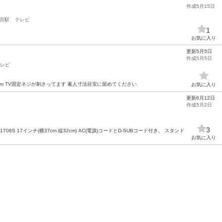
作成5月15日
宮駅
テレビ
1
お気に入り
更新5月5日
作成5月5日
レビ
3.5cm TV固定ネジが刺さってます 素人寸法目安に留めてください
お気に入り
更新6月12日
作成5月2日
3
e E1706S 17インチ(横37cm 縦32cm) AC(電源)コードとD-SUBコード付き。 スタンド
お気に入り