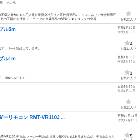
駅
その他
不問／時給1,400円／赴任旅費会社負担／正社員登用のチャンスあり／食堂利用可
気の工場のお仕事 ◇トラックの金属部品の製造◇ ★トラックの金属...
お気に入り
更新1月30日
ブル5m
作成1月30日
4
せず。 1mも出品しています。
お気に入り
更新1月30日
ブル1m
作成1月30日
1
ず。 5mもあります。
お気に入り
更新1月30日
作成1月30日
お気に入り
更新12月21日
モコン RMT-VR110J ...
作成12月13日
5
T-VR110J 中古品 メーカー純正品 目立つ傷や汚れはありませんが、中古品となり