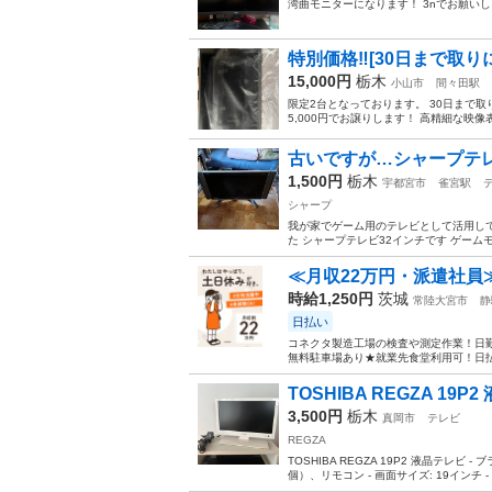
湾曲モニターになります！ 3nでお願い
特別価格‼︎[30日まで取りに来
15,000円
栃木
小山市
間々田駅
限定2台となっております。 30日まで
5,000円でお譲りします！ 高精細な映像
古いですが…シャープテレ
1,500円
栃木
宇都宮市
雀宮駅
シャープ
我が家でゲーム用のテレビとして活用し
た シャープテレビ32インチです ゲーム
≪月収22万円・派遣社員
時給1,250円
茨城
常陸大宮市
静
日払い
コネクタ製造工場の検査や測定作業！日勤
無料駐車場あり★就業先食堂利用可！日払
TOSHIBA REGZA 19
3,500円
栃木
真岡市
テレビ
REGZA
TOSHIBA REGZA 19P2 液晶テレビ - 
個）、リモコン - 画面サイズ: 19インチ - 