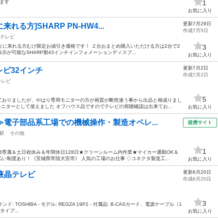
します
1
お気に入り
更新7月29日
れる方]SHARP PN-HW4...
作成7月5日
テレビ
取りに来れる方むけ限定お値引き価格です！ ２台おまとめ購入いただける方は2台で2
3
表示が可能なSHARP製43インチインフォメーションディスプ...
お気に入り
更新7月2日
ビ32インチ
作成7月2日
テレビ
5
ておりましたが、やはり専用モニターの方が画質が断然違う事から出品と相成りまし
モニターとして使えました オフハウス品ですのでテレビの視聴確認は出来てお...
お気に入り
≫電子部品系工場での機械操作・製造オペレ...
提携サイト
駅
その他
1
専属＆土日祝休み＆年間休日128日★クリーンルーム内作業★マイカー通勤OK＆
い制度あり！《茨城県常陸大宮市》 人気の工場のお仕事 ◇コネクタ製造工...
お気に入り
更新6月20日
P2 液晶テレビ
作成6月20日
3
ブランド: TOSHIBA - モデル: REGZA 19P2 - 付属品: B-CASカード、電源ケーブル（1
タイプ...
お気に入り