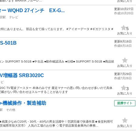
ます BRAVIA ブルーレ...
お気に入り
更新10月27日
 WQHD 27インチ EX-G...
作成10月20日
宮駅
テレビ
5
特にありません。 部品も全て揃っております。 #アイオーデータ #ギガクリスタ #
お気に入り
更新9月16日
S-501B
作成9月16日
UPPORT S-501B ■中古品 ■動作確認済み ■仕様■ SUPPORT S-501B ■商品状
お気に入り
更新7月29日
増幅器 SRB3020C
作成7月26日
レビ
3020C TV電波ブースター 本体のみです 最近マナーの悪い問い合わせが多いので具体
3
記載がない問い合わせはスルーすることがあります
お気に入り
≫機械操作・製造補助
提携サイト
駅
その他
★残業少なめ◎20代・30代・40代の男女活躍中！空調完備で快適作業★食堂利用可
城県常陸大宮市》 人気の工場のお仕事 ◇電子部品製造倉庫内の事務...
お気に入り