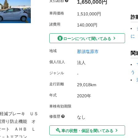
支払総額
1,650,000円
車両価格
1,510,000円
詐
諸費用
140,000円
に
ローンについて聞いてみる
地域
那須塩原市
関
個人/法人
法人
う
ジャンル
-
走行距離
29,018km
年式
2020年
車検有効期限
軽減ブレーキ ＵＳ
修復歴
なし
横滑り防止機能 オ
タート ＡＨＢ Ｌ
車の状態・保証を聞いてみる
オ－トエアコン