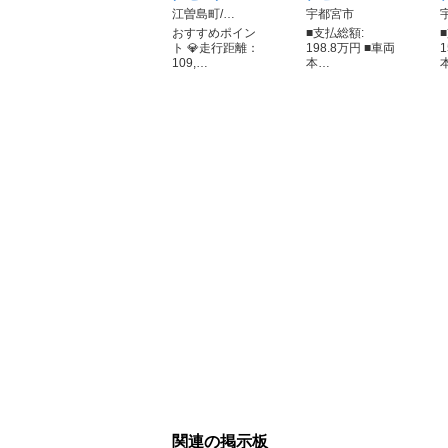
江曽島町/…
宇都宮市
おすすめポイン
■支払総額:
ト 💎走行距離：
198.8万円 ■車両
109,…
本…
関連の掲示板