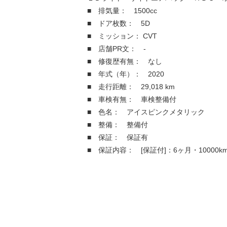
■ 排気量： 1500cc
■ ドア枚数： 5D
■ ミッション： CVT
■ 店舗PR文： -
■ 修復歴有無： なし
■ 年式（年）： 2020
■ 走行距離： 29,018 km
■ 車検有無： 車検整備付
■ 色名： アイスピンクメタリック
■ 整備： 整備付
■ 保証： 保証有
■ 保証内容： [保証付]：6ヶ月・10000k