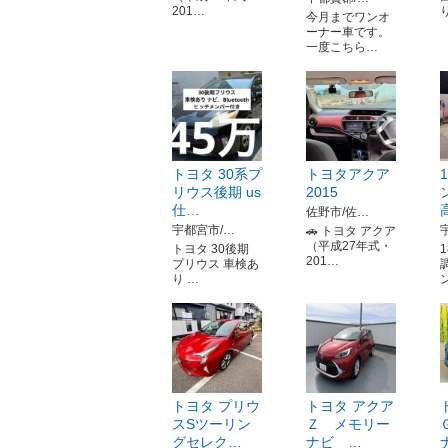
201…
今月までワンオ
ーナー車です。
一度こちら…
トヨタ 30系プ
トヨタアクア
リウス後期 us
2015
仕…
佐野市/佐…
宇都宮市/…
🚗 トヨタ アクア
（平成27年式・
トヨタ 30後期
201…
プリウス 車検あ
り …
トヨタ プリウ
トヨタ アクア
スSツーリン
Ｚ メモリー
グセレク…
ナビ …