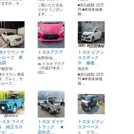
りますが、そ…
ご覧いただきあ
■支払総額: 15万
りがとうござい
円 ■車両本体価
ます。 …
格…
18クラウン サ
トヨタアクア
トヨタ ピクシ
ンルーフ 車
スエポック
佐野市/佐…
高調
Ｄ 修復…
🚗 トヨタ アクア
（平成27年式・
宇都宮市/…
熊谷市
201…
18クラウン 車高
■支払総額: 18万
調、アルミ、サ
円 ■車両本体価
ンルーフ…
格…
トヨタ ライズ
トヨタ ダイナ
トヨタ ピクシ
Ｇ 純正ＳＤ
トラック ★
ススペース
ナビ …
高年式…
Ｌ ドラ…