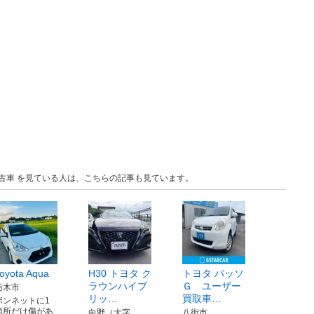
 中古車 を見ている人は、こちらの記事も見ています。
oyota Aqua
H30 トヨタ ク
トヨタ パッソ
ラウンハイブ
Ｇ ユーザー
栃木市
リッ…
買取車…
ボンネットに1
箇所だけ傷があ
向野（大字…
八街市