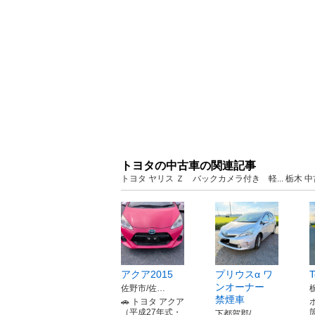
トヨタの中古車の関連記事
トヨタ ヤリス Ｚ バックカメラ付き 軽... 栃木
アクア2015
プリウスα ワ
T
ンオーナー
佐野市/佐…
禁煙車
🚗 トヨタ アクア
（平成27年式・
下都賀郡/…