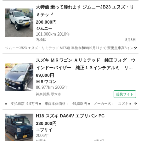
栃木
小山市
小山駅
ワゴンＲ
ワゴンR
大特価 乗って帰れます ジムニーJB23 エヌズ・リ
ミテッド
200,000円
ジムニー
161,000km 2010年
石橋駅
8月8日
ジムニーJB23 エヌズ・リミテッド MT5速 車検令和9年9月11まで 変更点車高3イ
栃木
河内郡
石橋駅
ジムニー
リミテッド
スズキ ＭＲワゴン Ａリミテッド 純正フォグ ウ
インドーバイザー 純正１３インチアルミ リア
スポイラー クロームドアハンドル パイオニア
69,000円
ＭＲワゴン
ＣＤデッキ ＵＳＢ エアコン 電動格納ミラ
86,977km 2005年
ー グレーインテリア アームレスト 天面クリ
神奈川県 厚木市
提携サイト
ア剥げあり （検8.9）
■ 支払総額: 9.9万円 ■ 車両本体価格： 69,000 円 ■ メーカー名： スズ
神奈川
厚木市
ＭＲワゴン
H18 スズキ DA64V エブリバン PC
330,000円
エブリイ
2006年