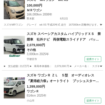
100,000円
ＭＲワゴン
166,000km 2008年
野木駅
8月2日
スズキMRワゴン グレード wit XS 平成20年式 走行 167000km 距離伸びます。 車検
栃木
下都賀郡
野木駅
ＭＲワゴン
スズキ スペーシアカスタム ハイブリッドＸＳ 禁
煙車 社外ナビ 両側電動スライドドア バック
カメラ 衝突軽減 アダプティブクルーズコント
2,079,000円
その他
ロール レーンキープアシスト ＨＵＤ シート
3,000km 2025年
ヒーター ビルトインＥＴＣ 前後ドライブレコ
宇都宮市
提携サイト
ーダー スマートキー （検10.7）
■ 支払総額: 212万円 ■ 車両本体価格： 2,079,000 円 ■ メーカー名： 
栃木
宇都宮市
その他
スズキ ワゴンＲ ＺＬ ５型 オーディオレス
『夏得総力祭』オートライト プッシュスター
ト シートヒーター オートエアコン 禁煙車
1,399,000円
ワゴンＲ
スズキセーフティーサポート 衝突被害軽減シス
814km 2025年
テム アイドリングストップ 横滑り防止機能
小山市
提携サイト
（検10.12）