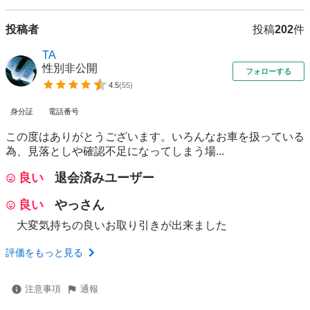
投稿者
投稿
202
件
TA
性別非公開
フォローする
4.5
(
55
)
身分証
電話番号
この度はありがとうございます。いろんなお車を扱っている
為、見落としや確認不足になってしまう場...
良い
退会済みユーザー
良い
やっさん
大変気持ちの良いお取り引きが出来ました
評価をもっと見る
注意事項
通報