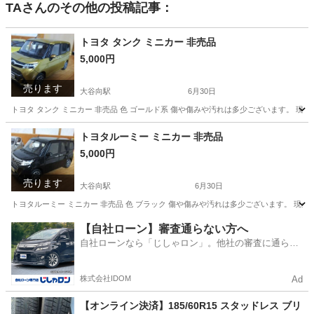
TA
さんのその他の投稿記事：
トヨタ タンク ミニカー 非売品
5,000円
売ります
大谷向駅
6月30日
トヨタ タンク ミニカー 非売品 色 ゴールド系 傷や傷みや汚れは多少ございます。 
栃木
日光市
大谷向駅
ミニカー
タンク
トヨタルーミー ミニカー 非売品
5,000円
売ります
大谷向駅
6月30日
トヨタルーミー ミニカー 非売品 色 ブラック 傷や傷みや汚れは多少ございます。 現
栃木
日光市
大谷向駅
模型、プラモデル
汚れ
【自社ローン】審査通らない方へ
自社ローンなら「じしゃロン」。他社の審査に通らな
かった方も
株式会社IDOM
Ad
【オンライン決済】185/60R15 スタッドレス ブリ