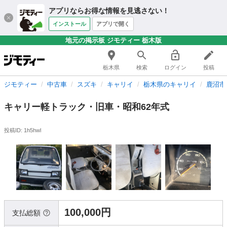
アプリならお得な情報を見逃さない！
インストール
アプリで開く
地元の掲示板 ジモティー 栃木版
栃木県
検索
ログイン
投稿
ジモティー
中古車
スズキ
キャリイ
栃木県のキャリイ
鹿沼市
キャリー軽トラック・旧車・昭和62年式
投稿ID: 1h5hwl
100,000円
支払総額