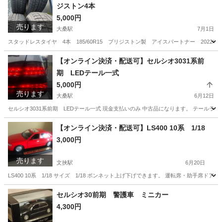
ジストン4本
5,000円
売ります
大桑駅
7月1日
スタッドレスタイヤ 4本 185/60R15 ブリジストン製 アイスパートナー 202
栃木
日光市
大桑駅
タイヤ、ホイール
ブリジストン
【オンライン決済・配送可】セルシオ3031系前
期 LEDテール一式
5,000円
売ります
大桑駅
6月12日
セルシオ3031系前期 LEDテール一式 現金支払いのみ 中古品になります。 テールラ
栃木
日光市
大桑駅
外装、車外用品
テール
【オンライン決済・配送可】LS400 10系 1/18
3,000円
売ります
文挟駅
6月20日
LS400 10系 1/18 サイズ 1/18 ボンネット上げ下げできます。 運転席・助手席
栃木
鹿沼市
文挟駅
模型、プラモデル
10系
セルシオ30前期 警護車 ミニカー
4,300円