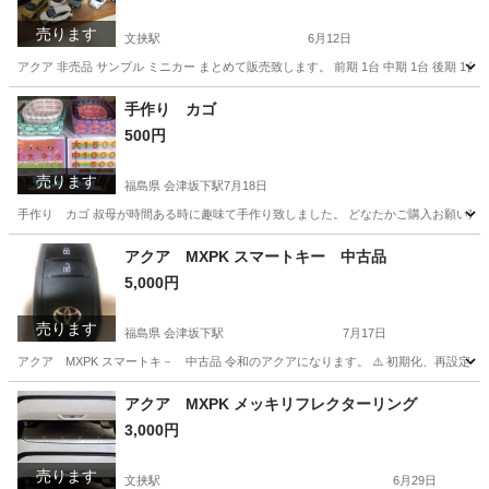
売ります
文挟駅
6月12日
アクア 非売品 サンプル ミニカー まとめて販売致します。 前期 1台 中期 1台 後期 1台 
栃木
鹿沼市
文挟駅
ミニカー
サンプル
手作り カゴ
500円
売ります
福島県 会津坂下駅
7月18日
手作り カゴ 叔母が時間ある時に趣味て手作り致しました。 どなたかご購入お願い致しま
福島
福島市
会津坂下駅
その他
カゴ
アクア MXPK スマートキー 中古品
5,000円
売ります
福島県 会津坂下駅
7月17日
アクア MXPK スマートキ－ 中古品 令和のアクアになります。 ⚠️ 初期化、再設定
福島
福島市
会津坂下駅
セキュリティ用品
ダイユーエイト
アクア MXPK メッキリフレクターリング
3,000円
売ります
文挟駅
6月29日