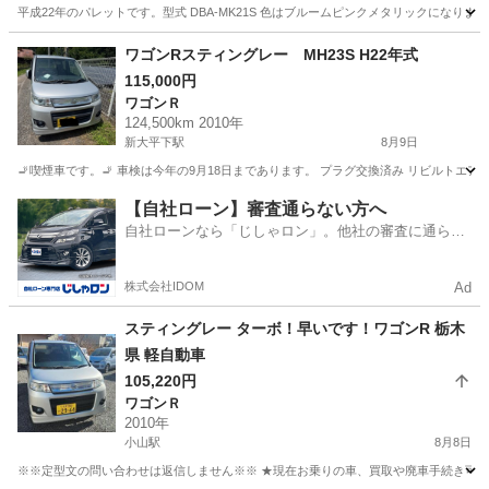
平成22年のパレットです。型式 DBA-MK21S 色はブルームピンクメタリックになりま
栃木
大田原市
パレット
ワゴンRスティングレー MH23S H22年式
115,000円
ワゴンＲ
124,500km 2010年
新大平下駅
8月9日
🚬喫煙車です。🚬 車検は今年の9月18日まであります。 プラグ交換済み リビルトエア
栃木
栃木市
新大平下駅
ワゴンＲ
【自社ローン】審査通らない方へ
自社ローンなら「じしゃロン」。他社の審査に通らな
かった方も
株式会社IDOM
Ad
スティングレー ターボ！早いです！ワゴンR 栃木
県 軽自動車
105,220円
ワゴンＲ
2010年
小山駅
8月8日
※※定型文の問い合わせは返信しません※※ ★現在お乗りの車、買取や廃車手続き可能です。 