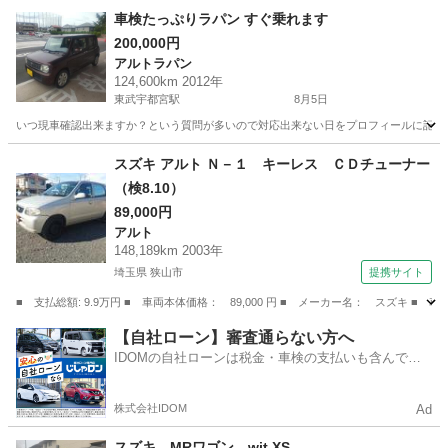
栃木
宇都宮市
東武宇都宮駅
ジムニー
ミッション
車検たっぷりラパン すぐ乗れます
200,000円
アルトラパン
124,600km 2012年
東武宇都宮駅
8月5日
いつ現車確認出来ますか？という質問が多いので対応出来ない日をプロフィールに記載しまし
栃木
宇都宮市
東武宇都宮駅
アルトラパン
ミッション
スズキ アルト Ｎ－１ キーレス ＣＤチューナー
（検8.10）
89,000円
アルト
148,189km 2003年
埼玉県 狭山市
提携サイト
■ 支払総額: 9.9万円 ■ 車両本体価格： 89,000 円 ■ メーカー名： スズキ ■
埼玉
狭山市
アルト
【自社ローン】審査通らない方へ
IDOMの自社ローンは税金・車検の支払いも含んでい
るので毎月の支払額は一定
株式会社IDOM
Ad
スズキ MRワゴン wit XS