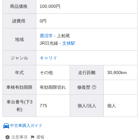
商品価格
100,000円
諸費用
0円
鹿沼市
- 上粕尾
地域
JR日光線 -
文挟駅
ジャンル
キャリイ
年式
その他
走行距離
30,800km
車検有効期限
有効期限切れ
修復歴
車台番号(下3
775
個人/法人
個人
桁)
中古車購入ガイド
注意事項
通報