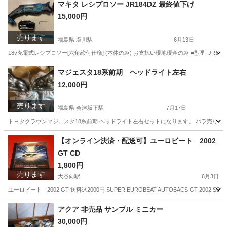
栃木
日光市
大谷向駅
外装、車外用品
エンブレム
マキタ レシプロソー JR184DZ 最終値下げ
15,000円
売ります
福島県 塩川駅
6月13日
18v充電式レシプロソー[六角締付仕様] (本体のみ) お支払い現地現金のみ ■型番: JR184
福島
河沼郡
塩川駅
その他
マジェスタ18系前期 ヘッドライト左右
12,000円
売ります
福島県 会津坂下駅
7月17日
トヨタクラウンマジェスタ18系前期 ヘッドライト左右セットになります。 バラ売りも可
福島
福島市
会津坂下駅
パーツ
【オンライン決済・配送可】ユーロビート 2002
GT CD
1,800円
売ります
大谷向駅
6月3日
ユーロビート 2002 GT 送料込2000円 SUPER EUROBEAT AUTOBACS GT 2002 SERlES J
栃木
日光市
大谷向駅
CD
ユーロビート
アクア 非売品 サンプル ミニカー
30,000円