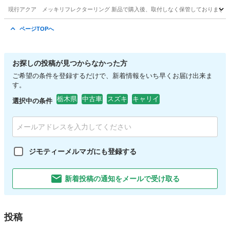
現行アクア メッキリフレクターリング 新品で購入後、取付しなく保管しておりました
栃木
鹿沼市
文挟駅
外装、車外用品
新品
ページTOPへ
お探しの投稿が見つからなかった方
ご希望の条件を登録するだけで、新着情報をいち早くお届け出来ま
す。
栃木県
中古車
スズキ
キャリイ
選択中の条件
ジモティーメルマガにも登録する
新着投稿の通知をメールで受け取る
投稿