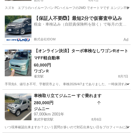
佐野市
8月7日
スズキ エブリのハイルーフバン PCハイルーフの2WD でオートマです エンジン不調
栃木
佐野市
エブリイ
エブリバン
【保証人不要🙆】最短2分で仮審査申込み
税金・車検込み（自賠責保険料を除く）で毎月の支払
額は一定の自社ローン🚗
株式会社IDOM
Ad
【オンライン決済】ターボ車検なしワゴンRオート
マFF軽自動車
60,000円
ワゴンＲ
雀宮駅
8月7日
手羽先6、値引き不可、宇都宮市より。 車検2026/4/7までありました、一時抹消すみ
栃木
宇都宮市
雀宮駅
ワゴンＲ
ワゴンR
車検取り立てジムニー すぐ乗れます
280,000円
ジムニー
97,000km 2001年
東武宇都宮駅
8月6日
いつ現車確認出来ますか？という質問が多いので対応出来ない日をプロフィールに記載しました