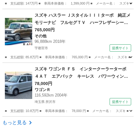
■ 支払総額: 147万円 ■ 車両本体価格： 1,399,000 円 ■ メーカー名： 
栃木
小山市
ワゴンＲ
スズキ ハスラー ＪスタイルＩＩＩターボ 純正メ
モリーナビ フルセグＴＶ ハーフレザーシー
ト シートヒーター左右 クルーズコントロー
765,000円
その他
ル ルーフレール ツートンカラー 修復歴無
96,888km 2018年
デュアルカメラブレーキサポート （検9.1）
宇都宮市
提携サイト
■ 支払総額: 85.8万円 ■ 車両本体価格： 765,000 円 ■ メーカー名： ス
栃木
宇都宮市
その他
スズキ ワゴンＲ ＦＳ インタークーラーターボ
４ＡＴ エアバック キーレス パワーウィンド
ウ ＥＴＣ 社外アルミ オートエアコン 記録
78,000円
ワゴンＲ
簿 （検10.8）
116,592km 2004年
埼玉県 所沢市
提携サイト
■ 支払総額: 10.8万円 ■ 車両本体価格： 78,000 円 ■ メーカー名： ス
埼玉
所沢市
ワゴンＲ
もっと見る