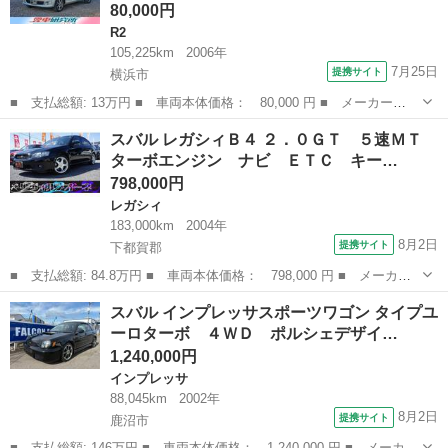
80,000円
R2
105,225km
2006年
7月25日
提携サイト
横浜市
■ 支払総額: 13万円 ■ 車両本体価格： 80,000 円 ■ メーカー
名： スバル ■ 車種名： Ｒ２ ■ グレード名： レフィリミテッ
神奈川
横浜市
R2
スバル レガシィＢ４ ２．０ＧＴ ５速ＭＴ
ド ５００台特別限定車 電格ミラー シートリフター ユーザー買
ターボエンジン ナビ ＥＴＣ キー…
取 ■ 排気量： ...
798,000円
レガシィ
183,000km
2004年
8月2日
提携サイト
下都賀郡
■ 支払総額: 84.8万円 ■ 車両本体価格： 798,000 円 ■ メーカー
名： スバル ■ 車種名： レガシィＢ４ ■ グレード名： ２．０
栃木
下都賀郡
レガシィ
スバル インプレッサスポーツワゴン タイプユ
ＧＴ ５速ＭＴ ターボエンジン ナビ ＥＴＣ キーレス ■ 排気
ーロターボ ４ＷＤ ポルシェデザイ…
量： 20...
1,240,000円
インプレッサ
88,045km
2002年
8月2日
提携サイト
鹿沼市
■ 支払総額: 146万円 ■ 車両本体価格： 1,240,000 円 ■ メーカー