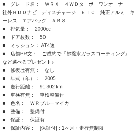
■ グレード名： ＷＲＸ ４ＷＤターボ ワンオーナー
社外ＨＤＤナビ ディスチャージ ＥＴＣ 純正アルミ キ
ーレス エアバッグ ＡＢＳ
■ 排気量： 2000cc
■ ドア枚数： 5D
■ ミッション： AT4速
■ 店舗PR文： ご成約で『超撥水ガラスコーティング』
など選べるプレゼント♪
■ 修復歴有無： なし
■ 年式（年）： 2005
■ 走行距離： 91,302 km
■ 車検有無： 車検整備付
■ 色名： ＷＲブルーマイカ
■ 整備： 整備付
■ 保証： 保証有
■ 保証内容： [保証付]：1ヶ月・走行無制限