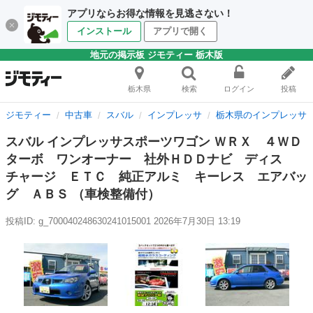
アプリならお得な情報を見逃さない！
インストール
アプリで開く
地元の掲示板 ジモティー 栃木版
栃木県
検索
ログイン
投稿
ジモティー
中古車
スバル
インプレッサ
栃木県のインプレッサ
スバル インプレッサスポーツワゴン ＷＲＸ ４ＷＤ
ターボ ワンオーナー 社外ＨＤＤナビ ディス
チャージ ＥＴＣ 純正アルミ キーレス エアバッ
グ ＡＢＳ （車検整備付）
投稿ID: g_700040248630241015001
2026年7月30日 13:19