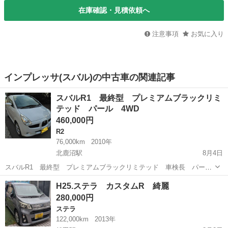
在庫確認・見積依頼へ
注意事項
お気に入り
インプレッサ(スバル)の中古車の関連記事
スバルR1 最終型 プレミアムブラックリミ
テッド パール 4WD
460,000円
R2
76,000km
2010年
北鹿沼駅
8月4日
スバルR1 最終型 プレミアムブラックリミテッド 車検長 パー
ル NA 4WD 本革＆スウェードシート、革巻きステア＆シフトノ
栃木
鹿沼市
北鹿沼駅
R2
パール
H25.ステラ カスタムR 綺麗
ブ HID 状態良 内装もきれいです。プラグ交換済み。
280,000円
ステラ
122,000km
2013年