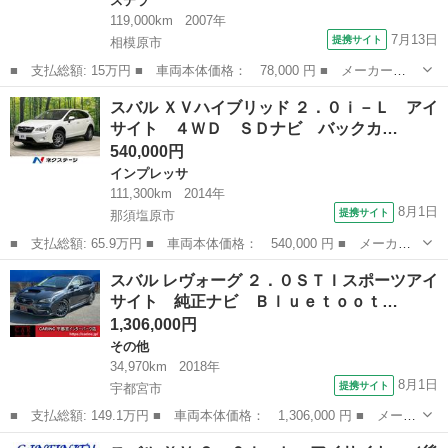
ステラ
119,000km
2007年
7月13日
提携サイト
相模原市
■ 支払総額: 15万円 ■ 車両本体価格： 78,000 円 ■ メーカー
名： スバル ■ 車種名： ステラ ■ グレード名： Ｌ ＤＯＨＣ
神奈川
相模原市
ステラ
スバル ＸＶハイブリッド ２．０ｉ－Ｌ アイ
４気筒 ２ＷＤ ＣＶＴ キーレス タイミングベルト 交換整備済
サイト ４ＷＤ ＳＤナビ バックカ…
■ 排気量： 6...
540,000円
インプレッサ
111,300km
2014年
8月1日
提携サイト
那須塩原市
■ 支払総額: 65.9万円 ■ 車両本体価格： 540,000 円 ■ メーカー
名： スバル ■ 車種名： ＸＶハイブリッド ■ グレード名：
栃木
那須塩原市
インプレッサ
スバル レヴォーグ ２．０ＳＴＩスポーツアイ
２．０ｉ－Ｌ アイサイト ４ＷＤ ＳＤナビ バックカメラ 衝突
サイト 純正ナビ Ｂｌｕｅｔｏｏｔ…
被害軽減システ...
1,306,000円
その他
34,970km
2018年
8月1日
提携サイト
宇都宮市
■ 支払総額: 149.1万円 ■ 車両本体価格： 1,306,000 円 ■ メーカ
ー名： スバル ■ 車種名： レヴォーグ ■ グレード名： ２．０
栃木
宇都宮市
その他