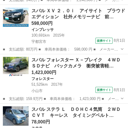
名： スバル ■ 車種名： インプレッサスポーツワゴン ■ グレー
栃木
鹿沼市
インプレッサ
スバル ＸＶ ２．０ｉ アイサイト プラウド
ド名： タイプユーロターボ ４ＷＤ ポルシェデザイン 特別仕様
エディション 社外メモリーナビ 前…
車 専用フ...
598,000円
インプレッサ
100,691km
2015年
8月1日
提携サイト
宇都宮市
■ 支払総額: 80万円 ■ 車両本体価格： 598,000 円 ■ メーカー
名： スバル ■ 車種名： ＸＶ ■ グレード名： ２．０ｉ アイ
栃木
宇都宮市
インプレッサ
スバル フォレスター Ｘ－ブレイク ４ＷＤ
サイト プラウドエディション 社外メモリーナビ 前後ドライブレ
ＳＤナビ バックカメラ 衝突被害軽…
コーダー アイサ...
1,423,000円
フォレスター
51,525km
2017年
8月1日
提携サイト
小山市
■ 支払総額: 159.9万円 ■ 車両本体価格： 1,423,000 円 ■ メーカ
ー名： スバル ■ 車種名： フォレスター ■ グレード名： Ｘ－
栃木
小山市
フォレスター
スバル ステラ Ｌ ＤＯＨＣ４気筒 ２ＷＤ
ブレイク ４ＷＤ ＳＤナビ バックカメラ 衝突被害軽減システ
ＣＶＴ キーレス タイミングベルト…
ム レーダ...
78,000円