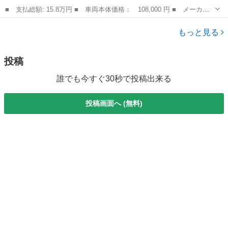
■ 支払総額: 15.8万円 ■ 車両本体価格： 108,000 円 ■ メーカー
名： スバル ■ 車種名： ステラ ■ グレード名： カスタムＲ
埼玉
川越市
ステラ
Ｓ スーパーチャージャー 車高調 バックカメラ Ｂｌｕｅｔｏｏ
もっと見る
ｔｈ タイベル...
投稿
誰でも今すぐ30秒で投稿出来る
投稿画面へ (無料)