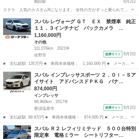
鶴田駅
8月2日
ステラ 人気のカスタムRになります。 女性の方がずっと乗られてい
た車で内外装共に比較的綺麗な方かと思います。（主観になりますの
栃木
宇都宮市
鶴田駅
ステラ
カスタム
スバル レヴォーグ ＧＴ ＥＸ 禁煙車 純正
でかならず現車確認お願いします） 運転席側リアドアに凹みあります
１１．３インチナビ バックカメラ …
がそこまで気にならないかとおもい...
1,160,000円
その他
111,076km
2021年
8月2日
提携サイト
佐野市
■ 支払総額: 135万円 ■ 車両本体価格： 1,160,000 円 ■ メーカー
名： スバル ■ 車種名： レヴォーグ ■ グレード名： ＧＴ Ｅ
栃木
佐野市
その他
スバル インプレッサスポーツ ２．０ｉ－Ｓア
Ｘ 禁煙車 純正１１．３インチナビ バックカメラ 衝突軽減 運
イサイト アドバンスドＰＫＧ パナ…
転支援シス...
874,000円
インプレッサ
98,960km
2017年
8月2日
提携サイト
那須塩原市
■ 支払総額: 99.9万円 ■ 車両本体価格： 874,000 円 ■ メーカー
名： スバル ■ 車種名： インプレッサスポーツ ■ グレード
栃木
那須塩原市
インプレッサ
スバル Ｒ２ レフィリミテッド ５００台特別
名： ２．０ｉ－Ｓアイサイト アドバンスドＰＫＧ パナソニック
限定車 電格ミラー シートリフター…
純正８型ナビ バ...