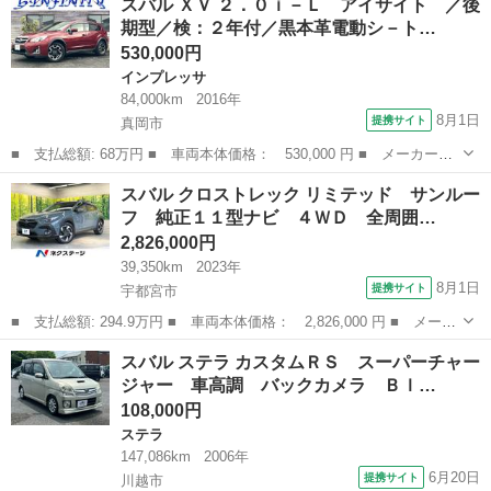
スバル ＸＶ ２．０ｉ－Ｌ アイサイト ／後
ＳＴＩスポーツアイサイト 純正ナビ Ｂｌｕｅｔｏｏｔｈ フルセ
期型／検：２年付／黒本革電動シ－ト…
グ バッ...
530,000円
インプレッサ
84,000km
2016年
8月1日
提携サイト
真岡市
■ 支払総額: 68万円 ■ 車両本体価格： 530,000 円 ■ メーカー
名： スバル ■ 車種名： ＸＶ ■ グレード名： ２．０ｉ－Ｌ
栃木
真岡市
インプレッサ
スバル クロストレック リミテッド サンルー
アイサイト ／後期型／検：２年付／黒本革電動シ－ト＋ヒ－タ－／
フ 純正１１型ナビ ４ＷＤ 全周囲…
純ナビ／Ｂカメラ...
2,826,000円
39,350km
2023年
8月1日
提携サイト
宇都宮市
■ 支払総額: 294.9万円 ■ 車両本体価格： 2,826,000 円 ■ メーカ
ー名： スバル ■ 車種名： クロストレック ■ グレード名： リ
栃木
宇都宮市
スバル
スバル ステラ カスタムＲＳ スーパーチャー
ミテッド サンルーフ 純正１１型ナビ ４ＷＤ 全周囲カメラ 衝
ジャー 車高調 バックカメラ Ｂｌ…
突被害軽...
108,000円
ステラ
147,086km
2006年
6月20日
提携サイト
川越市