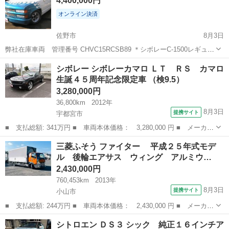
4,400,000円
オンライン決済
佐野市
8月3日
弊社在庫車両 管理番号 CHVC15RCSB89 ＊シボレーC-1500レギュラ
ーキャブのショートベッドでドラッグレース仕様で,ラジアルタイヤで
栃木
佐野市
その他
車両
シボレー シボレーカマロ ＬＴ ＲＳ カマロ
Nos使用してSS1/4Mileを13秒台で走ります。 丸みを帯びたそれまで...
生誕４５周年記念限定車 （検9.5）
3,280,000円
36,800km
2012年
8月3日
提携サイト
宇都宮市
■ 支払総額: 341万円 ■ 車両本体価格： 3,280,000 円 ■ メーカー
名： シボレー ■ 車種名： シボレーカマロ ■ グレード名： Ｌ
栃木
宇都宮市
その他
三菱ふそう ファイター 平成２５年式モデ
Ｔ ＲＳ カマロ生誕４５周年記念限定車 ■ 排気量： 3600cc
ル 後輪エアサス ウィング アルミウ…
■ ...
2,430,000円
760,453km
2013年
8月3日
提携サイト
小山市
■ 支払総額: 244万円 ■ 車両本体価格： 2,430,000 円 ■ メーカー
名： 三菱ふそう ■ 車種名： ファイター ■ グレード名： 平
栃木
小山市
その他
シトロエン ＤＳ３ シック 純正１６インチア
成２５年式モデル 後輪エアサス ウィング アルミウィング ４ト