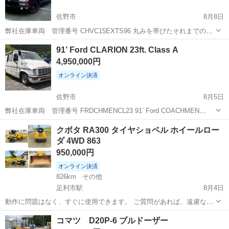
佐野市
8月8日
弊社在庫車両 管理番号 CHVC15EXTS96 丸みを帯びたそれまでのス
タイルから、直線的なスタイルに変更。フェイスリフトで、「シェビ
栃木
佐野市
その他
車両
91’ Ford CLARION 23ft. Class A
ートラックマスク」ともいわれる、力強いフロントマスクが付けら
4,950,000円
れ、日本でもファンの中では...
オンライン決済
佐野市
8月5日
弊社在庫車両 管理番号 FRDCHMENCL23 91’ Ford COACHMEN
CLARION 23feet Motorhome メーカー：CLARION Motors Corp. 製造
栃木
佐野市
その他
車両
クボタ RA300 タイヤショベル ホイールロー
工場：COACHMEN I...
ダ 4WD 863
950,000円
オンライン決済
826km
その他
足利市駅
8月4日
動作に問題はなく、すぐに使用できます。 ご質問があれば、遠慮なく
お尋ねください。 〒326-0141 栃木県足利市小俣町1809-1 ここから出
栃木
足利市
足利市駅
その他
コマツ D20P-6 ブルドーザー
品されています。