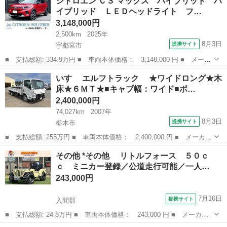
シトロエン Ｃ３ マックス ハイブリッド ハ
ド名： ＳＴＳ－Ｖ 正規Ｄ車 ＪＶＲ車高調 ＢＯＲＬＡ インテ
イブリッド ＬＥＤヘッドライト フ…
ーク Ｖ...
3,148,000円
2,500km
2025年
8月3日
提携サイト
宇都宮市
■ 支払総額: 334.9万円 ■ 車両本体価格： 3,148,000 円 ■ メーカ
ー名： シトロエン ■ 車種名： Ｃ３ ■ グレード名： マック
栃木
宇都宮市
その他
いすゞ エルフトラック ★ワイドロング★木
ス ハイブリッド ハイブリッド ＬＥＤヘッドライト フォグラン
床★６ＭＴ★■キャブ幅：ワイド■ボ…
プ ステア...
2,400,000円
74,027km
2007年
8月3日
提携サイト
栃木市
■ 支払総額: 255万円 ■ 車両本体価格： 2,400,000 円 ■ メーカー
名： いすゞ ■ 車種名： エルフトラック ■ グレード名： ★
栃木
栃木市
その他
その他 *その他 リトルフォース ５０ｃ
ワイドロング★木床★６ＭＴ★■キャブ幅：ワイド■ボディ長：ロング
ｃ ミニカー登録／公道走行可能／一人…
■荷床素...
243,000円
7月16日
提携サイト
入間郡
■ 支払総額: 24.8万円 ■ 車両本体価格： 243,000 円 ■ メーカー
名： その他 ■ 車種名： *その他 ■ グレード名： リトルフォ