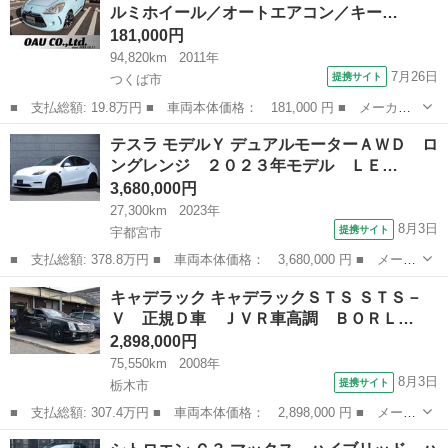
ルミホイール／オートエアコン／キー…
ン ベッド...
181,000円
94,820km
2011年
7月26日
提携サイト
つくば市
■ 支払総額: 19.8万円 ■ 車両本体価格： 181,000 円 ■ メーカー
名： シトロエン ■ 車種名： ＤＳ３ ■ グレード名： シック
茨城
つくば市
その他
テスラ モデルＹ デュアルモーターＡＷＤ ロ
純正１６インチアルミホイール／オートエアコン／キーレス／ ■ 排
ングレンジ ２０２３年モデル ＬＥ…
気量： 1...
3,680,000円
27,300km
2023年
8月3日
提携サイト
宇都宮市
■ 支払総額: 378.8万円 ■ 車両本体価格： 3,680,000 円 ■ メーカ
ー名： テスラ ■ 車種名： モデルＹ ■ グレード名： デュアル
栃木
宇都宮市
その他
キャデラック キャデラックＳＴＳ ＳＴＳ－
モーターＡＷＤ ロングレンジ ２０２３年モデル ＬＥＤライト
Ｖ 正規Ｄ車 ＪＶＲ車高調 ＢＯＲＬ…
純正ナビ...
2,898,000円
75,550km
2008年
8月3日
提携サイト
栃木市
■ 支払総額: 307.4万円 ■ 車両本体価格： 2,898,000 円 ■ メーカ
ー名： キャデラック ■ 車種名： キャデラックＳＴＳ ■ グレー
栃木
栃木市
その他