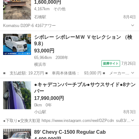
1,600,000円
4,167km
その他
石橋駅
8月4日
Komatsu D20P-6 4167アワー
栃木
芳賀郡
石橋駅
その他
コマツ
シボレー シボレーＭＷ Ｖセレクション （検
9.8）
93,000円
65,964km
2008年
7月26日
提携サイト
横浜市
■ 支払総額: 19.2万円 ■ 車両本体価格： 93,000 円 ■ メーカー
名： シボレー ■ 車種名： シボレーＭＷ ■ グレード名： Ｖセ
神奈川
横浜市
その他
●キャデコンバーチブル●サウスサイド●8ナン
レクション ■ 排気量： 1300cc ■ ドア枚数： 5D ■ ミッショ
バー
ン...
17,990,000円
0km
0年
小山駅
8月3日
●下取り●交換大歓迎 https://www.instagram.com/reel/DZPcdn_suB3/?
igsh=MTNiZmVwMjgyMzQyMQ== ●現車確認可能 13デイトン ショー
栃木
小山市
小山駅
その他
89‘ Chevy C-1500 Regular Cab
カー Southsi...