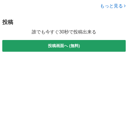
埼玉
入間郡
その他
ース ５０ｃｃ ミニカー登録／公道走行可能／一人乗り／普通免許
もっと見る
運転ＯＫ／...
投稿
誰でも今すぐ30秒で投稿出来る
投稿画面へ (無料)