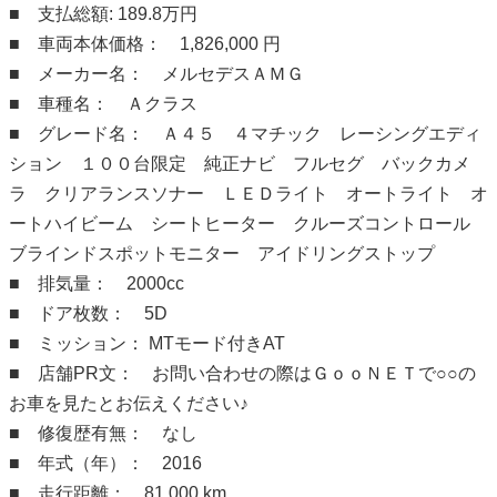
■ 支払総額: 189.8万円
■ 車両本体価格： 1,826,000 円
■ メーカー名： メルセデスＡＭＧ
■ 車種名： Ａクラス
■ グレード名： Ａ４５ ４マチック レーシングエディ
ション １００台限定 純正ナビ フルセグ バックカメ
ラ クリアランスソナー ＬＥＤライト オートライト オ
ートハイビーム シートヒーター クルーズコントロール
ブラインドスポットモニター アイドリングストップ
■ 排気量： 2000cc
■ ドア枚数： 5D
■ ミッション： MTモード付きAT
■ 店舗PR文： お問い合わせの際はＧｏｏＮＥＴで○○の
お車を見たとお伝えください♪
■ 修復歴有無： なし
■ 年式（年）： 2016
■ 走行距離： 81,000 km