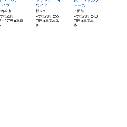
３ マックス
トラック ★
他 リトルフ
ハイブ…
ワイド…
ォース…
宇都宮市
栃木市
入間郡
■支払総額:
■支払総額: 255
■支払総額: 24.8
334.9万円 ■車両
万円 ■車両本体
万円 ■車両本
本…
価…
体…