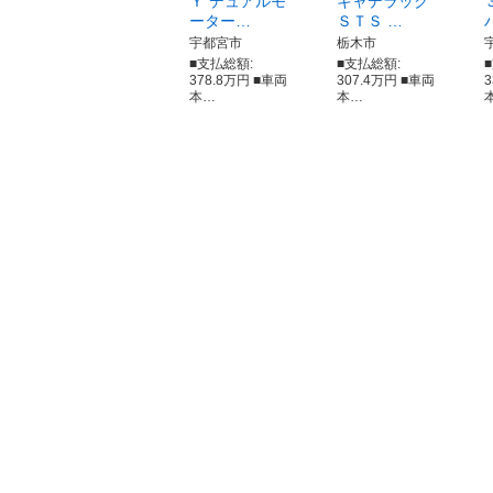
Ｙ デュアルモ
キャデラック
ーター…
ＳＴＳ …
宇都宮市
栃木市
■支払総額:
■支払総額:
378.8万円 ■車両
307.4万円 ■車両
本…
本…