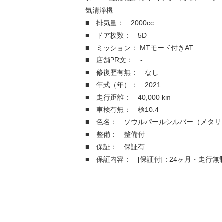
気清浄機
■ 排気量： 2000cc
■ ドア枚数： 5D
■ ミッション： MTモード付きAT
■ 店舗PR文： -
■ 修復歴有無： なし
■ 年式（年）： 2021
■ 走行距離： 40,000 km
■ 車検有無： 検10.4
■ 色名： ソウルパールシルバー（メタリ
■ 整備： 整備付
■ 保証： 保証有
■ 保証内容： [保証付]：24ヶ月・走行無