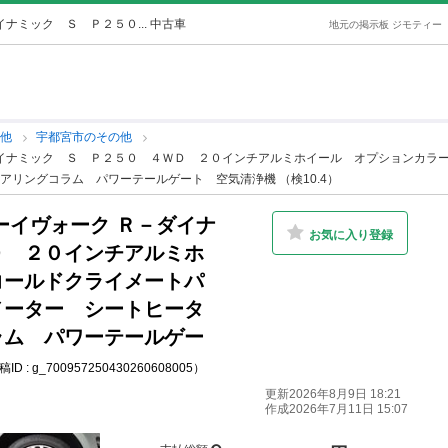
ナミック Ｓ Ｐ２５０... 中古車
地元の掲示板 ジモティー
の他
宇都宮市のその他
ダイナミック Ｓ Ｐ２５０ ４ＷＤ ２０インチアルミホイール オプションカラ
リングコラム パワーテールゲート 空気清浄機 （検10.4）
ーイヴォーク Ｒ－ダイナ
お気に入り登録
Ｄ ２０インチアルミホ
コールドクライメートパ
メーター シートヒータ
ラム パワーテールゲー
ID : g_700957250430260608005）
更新2026年8月9日 18:21
作成2026年7月11日 15:07