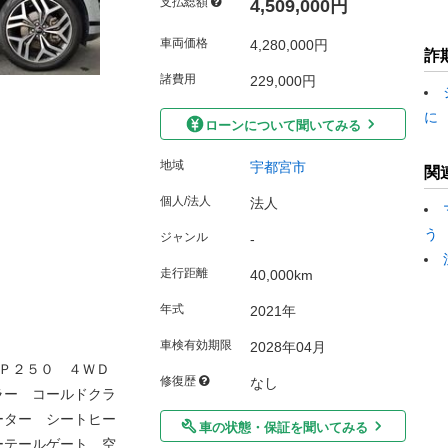
支払総額
4,509,000円
車両価格
4,280,000円
詐
諸費用
229,000円
に
ローンについて聞いてみる
地域
宇都宮市
関
個人/法人
法人
う
ジャンル
-
走行距離
40,000km
年式
2021年
車検有効期限
2028年04月
 Ｐ２５０ ４ＷＤ
修復歴
なし
ラー コールドクラ
ーター シートヒー
車の状態・保証を聞いてみる
ーテールゲート 空