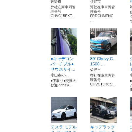
佐野市
佐野市
弊社在庫車両管
弊社在庫車両管
理番号
理番号
CHVC15EXT…
FRDCHMENC
…
●キャデコン
89‘ Chevy C-
バーチブル●
1500 …
サウスサイ…
佐野市
小山市/小…
弊社在庫車両管
理番号
●下取り●交換大
CHVC15RCS…
歓迎 https://…
テスラ モデル
キャデラック