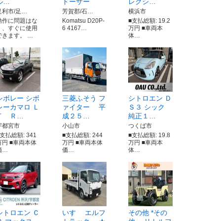
ル…
ドーザー
レクシ…
足利市/足…
芳賀郡/石…
横浜市
動作に問題はな
Komatsu D20P-
■支払総額: 19.2
く、すぐに使用
6 4167…
万円 ■車両本
できます。 …
体…
シボレー シボ
三菱ふそう フ
シトロエン Ｄ
レーカマロ Ｌ
ァイター 平
Ｓ３ シック
Ｔ Ｒ…
成２５…
純正１…
宇都宮市
小山市
つくば市
■支払総額: 341
■支払総額: 244
■支払総額: 19.8
万円 ■車両本体
万円 ■車両本体
万円 ■車両本
価…
価…
体…
シトロエン Ｃ
いすゞ エルフ
その他 *その