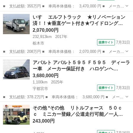
■ 支払総額: 355万円 ■ 車両本体価格： 3,470,000 円 ■ メーカー
名： いすゞ ■ 車種名： エルフトラック ■ グレード名： ベー
栃木
宇都宮市
その他
いすゞ エルフトラック ★リノベーション
スグレード ４段クレーン ラジコン 平ボディ 古河ユニック製
済！！★垂直ゲート付き★ワイドロング…
ＵＲＵ２６...
2,070,000円
232,913km
2017年
7月31日
提携サイト
栃木市
■ 支払総額: 208万円 ■ 車両本体価格： 2,070,000 円 ■ メーカー
名： いすゞ ■ 車種名： エルフトラック ■ グレード名： ★
栃木
栃木市
その他
アバルト アバルト５９５ Ｆ５９５ ディーラ
リノベーション済！！★垂直ゲート付き★ワイドロング★アルミあお
ー車 メーカー保証付き ハロゲンヘ…
り★■キャ...
3,680,000円
1,100km
2025年
7月31日
提携サイト
宇都宮市
■ 支払総額: 378.2万円 ■ 車両本体価格： 3,680,000 円 ■ メーカ
ー名： アバルト ■ 車種名： アバルト５９５ ■ グレード名：
栃木
宇都宮市
その他
その他 *その他 リトルフォース ５０ｃ
Ｆ５９５ ディーラー車 メーカー保証付き ハロゲンヘッドライ
ｃ ミニカー登録／公道走行可能／一人…
ト リアパ...
243,000円
7月16日