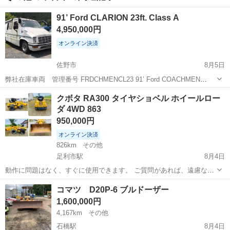
91’ Ford CLARION 23ft. Class A
4,950,000円
オンライン決済
佐野市
8月5日
弊社在庫車両 管理番号 FRDCHMENCL23 91’ Ford COACHMEN
CLARION 23feet Motorhome メーカー：CLARION Motors Corp. 製造
栃木
佐野市
その他
車両
クボタ RA300 タイヤショベル ホイールロー
工場：COACHMEN I...
ダ 4WD 863
950,000円
オンライン決済
826km
その他
足利市駅
8月4日
動作に問題はなく、すぐに使用できます。 ご質問があれば、遠慮なく
お尋ねください。 〒326-0141 栃木県足利市小俣町1809-1 ここから出
栃木
足利市
足利市駅
その他
コマツ D20P-6 ブルドーザー
品されています。
1,600,000円
4,167km
その他
石橋駅
8月4日