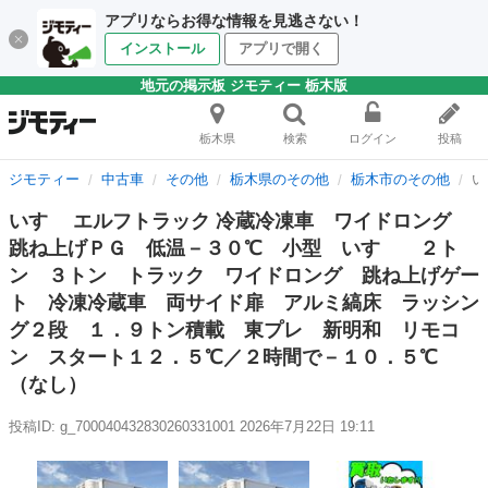
アプリならお得な情報を見逃さない！
インストール
アプリで開く
地元の掲示板 ジモティー 栃木版
栃木県
検索
ログイン
投稿
ジモティー
中古車
その他
栃木県のその他
栃木市のその他
い
いすゞ エルフトラック 冷蔵冷凍車 ワイドロング
跳ね上げＰＧ 低温－３０℃ 小型 いすゞ ２ト
ン ３トン トラック ワイドロング 跳ね上げゲー
ト 冷凍冷蔵車 両サイド扉 アルミ縞床 ラッシン
グ２段 １．９トン積載 東プレ 新明和 リモコ
ン スタート１２．５℃／２時間で－１０．５℃
（なし）
投稿ID: g_700040432830260331001
2026年7月22日 19:11