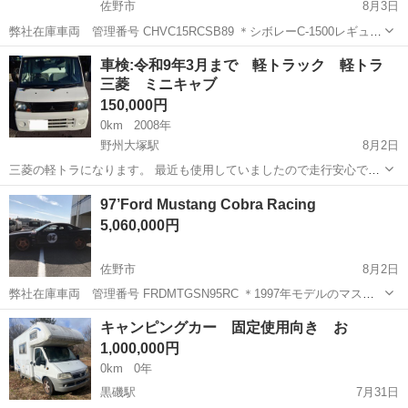
佐野市
8月3日
弊社在庫車両 管理番号 CHVC15RCSB89 ＊シボレーC-1500レギュラ
ーキャブのショートベッドでドラッグレース仕様で,ラジアルタイヤで
栃木
佐野市
その他
車両
車検:令和9年3月まで 軽トラック 軽トラ
Nos使用してSS1/4Mileを13秒台で走ります。 丸みを帯びたそれまで...
三菱 ミニキャブ
150,000円
0km
2008年
野州大塚駅
8月2日
三菱の軽トラになります。 最近も使用していましたので走行安心で
す。 また、車検も来年の令和9年の3月まで車検があります。 また、オ
栃木
栃木市
野州大塚駅
その他
ミニキャブ
97’Ford Mustang Cobra Racing
イル交換も定期的に交換してました。 シートに破れやボディーに所々
5,060,000円
に小さな凹みあります。 ...
佐野市
8月2日
弊社在庫車両 管理番号 FRDMTGSN95RC ＊1997年モデルのマスタ
ングSVTコブラ 1993年にベースとなるマスタングのフルモデルチェン
栃木
佐野市
その他
車両
キャンピングカー 固定使用向き お
ジを受け、1994年モデルの中途より追加。エンジンは240psのV8・
1,000,000円
5....
0km
0年
黒磯駅
7月31日