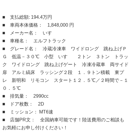
■ 支払総額: 194.4万円
■ 車両本体価格： 1,848,000 円
■ メーカー名： いすゞ
■ 車種名： エルフトラック
■ グレード名： 冷蔵冷凍車 ワイドロング 跳ね上げＰ
Ｇ 低温－３０℃ 小型 いすゞ ２トン ３トン トラッ
ク ワイドロング 跳ね上げゲート 冷凍冷蔵車 両サイド
扉 アルミ縞床 ラッシング２段 １．９トン積載 東プ
レ 新明和 リモコン スタート１２．５℃／２時間で－１
０．５℃
■ 排気量： 2990cc
■ ドア枚数： 2D
■ ミッション： MT6速
■ 店舗PR文： 全国納車可能です！陸送費用のご相談も
お気軽にお申し付けください！