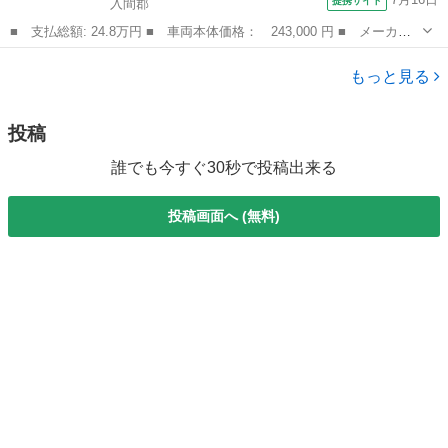
提携サイト
入間郡
■ 支払総額: 24.8万円 ■ 車両本体価格： 243,000 円 ■ メーカー
名： その他 ■ 車種名： *その他 ■ グレード名： リトルフォ
埼玉
入間郡
その他
ース ５０ｃｃ ミニカー登録／公道走行可能／一人乗り／普通免許
もっと見る
運転ＯＫ／...
投稿
誰でも今すぐ30秒で投稿出来る
投稿画面へ (無料)