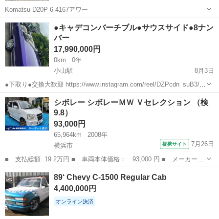
Komatsu D20P-6 4167アワー
栃木
芳賀郡
石橋駅
その他
コマツ
●キャデコンバーチブル●サウスサイド●8ナン
バー
17,990,000円
0km
0年
小山駅
8月3日
●下取り●交換大歓迎 https://www.instagram.com/reel/DZPcdn_suB3/?
igsh=MTNiZmVwMjgyMzQyMQ== ●現車確認可能 13デイトン ショー
栃木
小山市
小山駅
その他
シボレー シボレーＭＷ Ｖセレクション （検
カー Southsi...
9.8）
93,000円
65,964km
2008年
7月26日
提携サイト
横浜市
■ 支払総額: 19.2万円 ■ 車両本体価格： 93,000 円 ■ メーカー
名： シボレー ■ 車種名： シボレーＭＷ ■ グレード名： Ｖセ
神奈川
横浜市
その他
89‘ Chevy C-1500 Regular Cab
レクション ■ 排気量： 1300cc ■ ドア枚数： 5D ■ ミッショ
4,400,000円
ン...
オンライン決済