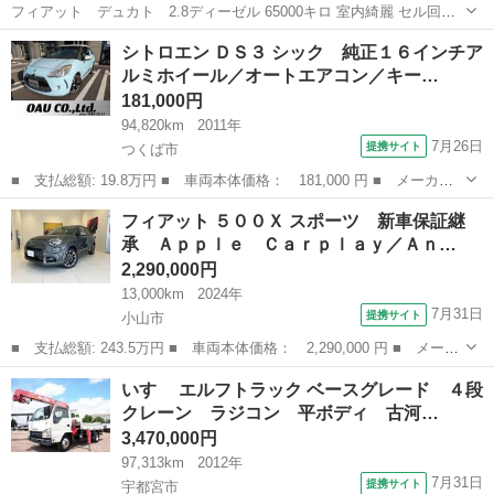
フィアット デュカト 2.8ディーゼル 65000キロ 室内綺麗 セル回る
けど エンジン掛からないので 固定向け のんびり直す方むけ 抹消済み
栃木
那須塩原市
黒磯駅
その他
キャンピングカー
シトロエン ＤＳ３ シック 純正１６インチア
詳しくはみてください
ルミホイール／オートエアコン／キー…
181,000円
94,820km
2011年
7月26日
提携サイト
つくば市
■ 支払総額: 19.8万円 ■ 車両本体価格： 181,000 円 ■ メーカー
名： シトロエン ■ 車種名： ＤＳ３ ■ グレード名： シック
茨城
つくば市
その他
フィアット ５００Ｘ スポーツ 新車保証継
純正１６インチアルミホイール／オートエアコン／キーレス／ ■ 排
承 Ａｐｐｌｅ Ｃａｒｐｌａｙ／Ａｎ…
気量： 1...
2,290,000円
13,000km
2024年
7月31日
提携サイト
小山市
■ 支払総額: 243.5万円 ■ 車両本体価格： 2,290,000 円 ■ メーカ
ー名： フィアット ■ 車種名： ５００Ｘ ■ グレード名： スポ
栃木
小山市
その他
いすゞ エルフトラック ベースグレード ４段
ーツ 新車保証継承 Ａｐｐｌｅ Ｃａｒｐｌａｙ／Ａｎｄｒｏｉ
クレーン ラジコン 平ボディ 古河…
ｄ Ａｕｔ...
3,470,000円
97,313km
2012年
7月31日
提携サイト
宇都宮市