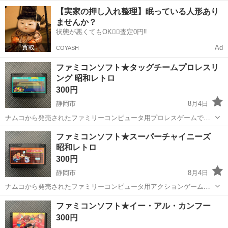
で、シンプルながらも熱中できるボールコントロールが楽しめる名作
静岡
静岡市
テレビゲーム
ピンボール
【実家の押し入れ整理】眠っている人形あり
です。 - メーカー: 任天堂 - タイトル: ピンボール - 対応機種: ファミリ
ませんか？
ーコンピュータ ...
状態が悪くてもOK🙆‍♀️査定0円‼️
Ad
COYASH
ファミコンソフト★タッグチームプロレスリ
ング 昭和レトロ
300円
静岡市
8月4日
ナムコから発売されたファミリーコンピュータ用プロレスゲームで、
リッキーファイターズを操作して強敵ストロングバッドチームに挑む
静岡
静岡市
テレビゲーム
ファミコンソフト
ファミコンソフト★スーパーチャイニーズ
戦略的なアクションが楽しめる名作です。 - メーカー: ナムコ - タイト
昭和レトロ
ル: タッグチームプロレ...
300円
静岡市
8月4日
ナムコから発売されたファミリーコンピュータ用アクションゲーム
で、ジャッキーとリーを操作して敵を倒しながら進むカンフーアクシ
静岡
静岡市
テレビゲーム
ファミコンソフト
ファミコンソフト★イー・アル・カンフー
ョンが楽しめる名作です。 - メーカー: ナムコ - タイトル: スーパーチ
300円
ャイニーズ - 対応機種...