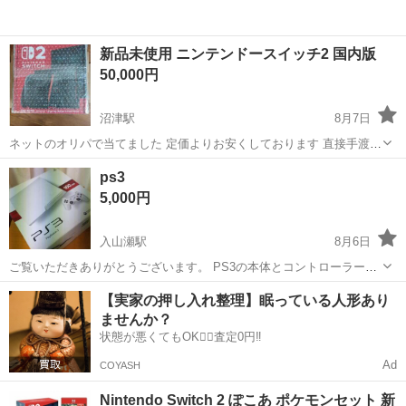
新品未使用 ニンテンドースイッチ2 国内版
50,000円
沼津駅
8月7日
ネットのオリパで当てました 定価よりお安くしております 直接手渡し
のみ、場所はご相談ください！
静岡
沼津市
沼津駅
テレビゲーム
ps3
ニンテンドースイッチ
5,000円
入山瀬駅
8月6日
ご覧いただきありがとうございます。 PS3の本体とコントローラーの
セットです。 動作確認済みで問題なく使用できます。 使用感はありま
静岡
富士市
入山瀬駅
テレビゲーム
ps3
【実家の押し入れ整理】眠っている人形あり
すが、目立つキズや破損はありません。 ご不明点はコメントでお気軽
ませんか？
にどうぞ。
状態が悪くてもOK🙆‍♀️査定0円‼️
Ad
COYASH
Nintendo Switch 2 ぽこあ ポケモンセット 新