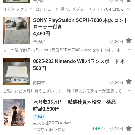
金指駅
7月30日
任天堂 ファミリーコンピュータ 通信アダプターセット HVC-FCNS-A
ファミコン用のネットワーク通信アダプターセットです。 本体、専用
静岡
浜松市
金指駅
テレビゲーム
SONY PlayStation SCPH-7000 本体 コント
コントローラー、取扱説明書、外箱が付属します。 希少なアイテムで
ローラー付き…
す。 即購入 OK...
4,480円
金指駅
7月30日
ソニー製 初代PlayStation（型番SCPH-7000）本体セットです。 本
体・純正コントローラー・電源コードが付属しており、すぐにプレイ
静岡
浜松市
金指駅
テレビゲーム
PlayStation
0625-232 Nintendo Wii バランスボード 本
可能です。 外観に経年による小キズ・汚れはありますが、全体的に状
500円
態は良好です。 ...
静岡市
7月30日
ご覧いただき有り難うございます。 静岡市とジモティーが連携して運
営しています。 粗⼤ごみ等の減量を⽬的に、まだ使えるものをリユー
静岡
静岡市
テレビゲーム
リユース
≪月収35万円・派遣社員≫検査・検品
スしています。 ★★★★★ ご自宅にある不要品を是非ジモティースポ
時給1,500円
ットへお持...
日払い
株式会社BREXA Next
7月21日
提携サイト
三重県 山田上口駅