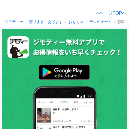
ページTOPへ
ジモティー
売ります・あげます
おもちゃ
テレビゲーム
静岡県