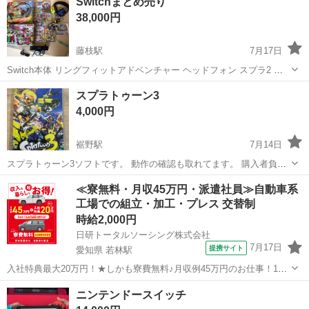
Switchまとめ売り
【注意事項（必ずお読みください）】 本商品は「キーカード（ダウン
38,000円
ロードコード...
藤枝駅
7月17日
Switch本体 リングフィットアドベンチャー ヘッドフォン スプラ2 ス
プラ3 MHR クレヨンしんちゃん マリオパーティー マリオテニス 色違
静岡
藤枝市
藤枝駅
テレビゲーム
スプラトゥーン3
いで図鑑揃えた3DSポケモンムーン Switch用Y字ドライバー
4,000円
UNITEK...
裾野駅
7月14日
スプラトゥーン3ソフトです。 動作の確認も取れてます。 購入者負担
であれば発送も可能です。 値段交渉対応します！
静岡
裾野市
裾野駅
テレビゲーム
スプラトゥーン
≪寮無料・月収45万円・派遣社員≫自動車系
工場での組立・加工・プレス 交替制
時給2,000円
日研トータルソーシング株式会社
7月17日
提携サイト
愛知県 若林駅
入社特典最大20万円！★しかも寮費無料♪月収例45万円のお仕事！1年
目で年収560万円も可能！あなたの手で自動車をつくりませんか？ お
愛知
豊田市
若林駅
その他
ニンテンドースイッチ
仕事について トヨタ車体各工場でのミニバン・SUV新車製造に関わる