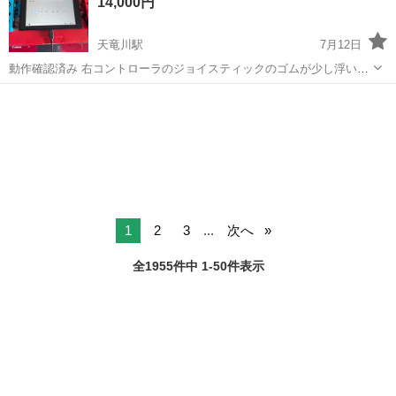
14,000円
諸作業。 【プレス】巨...
天竜川駅
7月12日
動作確認済み 右コントローラのジョイスティックのゴムが少し浮いて
います（画像参照） 基本的には平日夕方以降の受け渡しでお願いしま
静岡
浜松市
天竜川駅
テレビゲーム
す。 なお、近日中に引っ越しするため、 〜7/17︰セブンイレブン浜松
ニンテンドースイッチ
北島店 7/18〜︰ロ...
1
2
3
...
次へ
全1955件中 1-50件表示