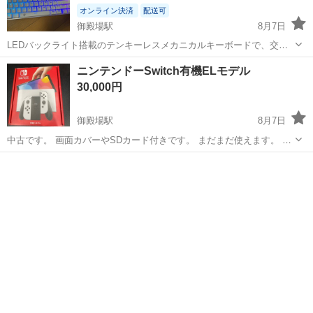
オンライン決済
配送可
御殿場駅
8月7日
LEDバックライト搭載のテンキーレスメカニカルキーボードで、交換
用スイッチと引き抜き工具が付属しています。 - タイプ: テンキーレス
静岡
御殿場市
御殿場駅
テレビゲーム
ニンテンドーSwitch有機ELモデル
メカニカルキーボード - カラー: ホワイト - 接続方式: 有線 (USB
30,000円
Type-...
御殿場駅
8月7日
中古です。 画面カバーやSDカード付きです。 まだまだ使えます。 質
問あったらよろしくお願いします。
静岡
御殿場市
御殿場駅
テレビゲーム