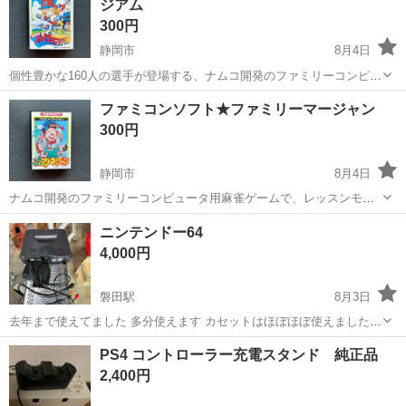
ジアム
画像の...
300円
静岡市
8月4日
個性豊かな160人の選手が登場する、ナムコ開発のファミリーコンピュ
ータ用野球ゲームです。 - メーカー: ナムコ - タイトル: プロ野球ファ
静岡
静岡市
テレビゲーム
ファミコンソフト
ファミコンソフト★ファミリーマージャン
ミリースタジアム - 対応機種: ファミリーコンピュータ 画像のものが
300円
全てです...
静岡市
8月4日
ナムコ開発のファミリーコンピュータ用麻雀ゲームで、レッスンモー
ドやテスト機能が搭載されています。 - メーカー: ナムコ - タイトル:
静岡
静岡市
テレビゲーム
ニンテンドー64
ファミリーマージャン - 対応機種: ファミリーコンピュータ 画像のも
4,000円
のが全てです...
磐田駅
8月3日
去年まで使えてました 多分使えます カセットはほぼほぼ使えましたけ
ど、わからないのでおまけ程度で考えてください
静岡
磐田市
磐田駅
テレビゲーム
ニンテンドー
PS4 コントローラー充電スタンド 純正品
2,400円