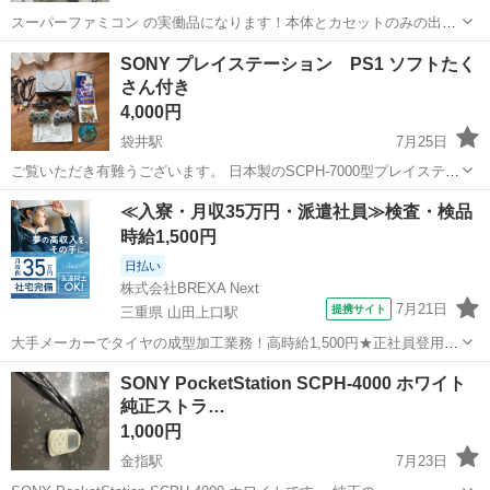
スーパーファミコン の実働品になります！本体とカセットのみの出品
になります！アダプターと配線は付きません！スーパーファミコン も
静岡
磐田市
テレビゲーム
SONY プレイステーション PS1 ソフトたく
値段が高騰してきてますので、安いうちにゲットしてください！古い
さん付き
物ですので、あくまでジャンク扱いで...
4,000円
袋井駅
7月25日
ご覧いただき有難うございます。 日本製のSCPH-7000型プレイステー
ション、コントローラー2個とゲームソフト付き。 - モデル: SCPH-
静岡
袋井市
袋井駅
テレビゲーム
ゲームソフト
≪入寮・月収35万円・派遣社員≫検査・検品
7000 - 付属品: コントローラー2個、AVケーブル、電源ケーブル、説明
時給1,500円
書...
日払い
株式会社BREXA Next
7月21日
提携サイト
三重県 山田上口駅
大手メーカーでタイヤの成型加工業務！高時給1,500円★正社員登用制
度あり！ワンルーム寮完備！マイカー通勤OK！無料駐車場あり！《三
三重
伊勢市
山田上口駅
その他
SONY PocketStation SCPH‑4000 ホワイト
重県伊勢市》 人気の工場のお仕事 ◇タイヤの製造◇ トラック・バ
純正ストラ…
ス・RV車用を中心とした...
1,000円
金指駅
7月23日