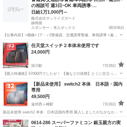
る物をメルカリで買った物で、まだまだセーブが出来、電池が無くな
の相談可 週3日~OK 車両誘導·…
ゲームボーイカラー
っても自分で電池交換が可能なので長...
日給1万1,000円～
株式会社サンライズガード
静岡県
スポンサー：求人ボックス
08月06日
【仕事内容】<職種> [ア・パ]警備員、交通誘導警備、車両誘導 <雇用
形態> アルバイト・パート <給与> [ア・パ]日給11,000円～ 交通費:一
アルバイト・パート
任天堂スイッチ２本体未使用です
部支給 規定あり 入社祝い金 5万円支給!/ 友人紹介料 5万円支給!/ 規定
24,000円
あ...
掛川駅
7月28日
【購入時価格】67000円でしたが！ 【傷などの状態】とくに目立った
傷はありません。 【アピールポイント】状態はいいので！未使用で
静岡
掛川市
掛川駅
テレビゲーム
任天堂
【新品未使用】 switch2 本体 日本語・国内
す！ もちろんゲオの本体安心保管保証明加入者入りです! よろしくお
専用
ねがいします。
49,500円
遠州西ヶ崎駅
7月26日
新品未使用 switch2 本体 日本語国内専用 購入しましたがなかなかす
る機会が無いため出品します 商品すり替え防止のため購入後のキャン
静岡
浜松市
遠州西ヶ崎駅
テレビゲーム
0614-286 スーパーファミコン 銀玉親方の実
セルはお断りさせていただきます 購入前に商品を確認していただき取