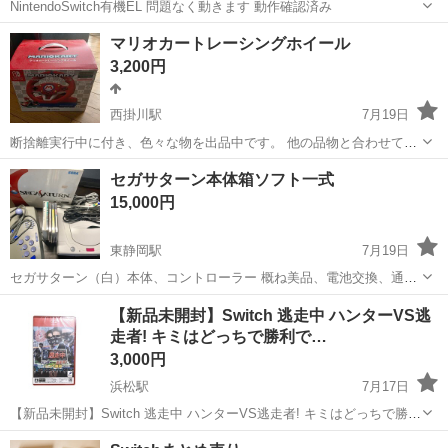
NintendoSwitch有機EL 問題なく動きます 動作確認済み
静岡
静岡市
東静岡駅
テレビゲーム
マリオカートレーシングホイール
3,200円
西掛川駅
7月19日
断捨離実行中に付き、色々な物を出品中です。 他の品物と合わせて購
入される場合は、値引き検討も致します。 また全ての商品共に中古品
静岡
掛川市
西掛川駅
テレビゲーム
セガサターン本体箱ソフト一式
ですので、大変申し訳ありませんが、ノークレームノーリターンでお
マリオカートレーシングホイール
15,000円
願い致します。 あと別の場所やフリ...
東静岡駅
7月19日
セガサターン（白）本体、コントローラー 概ね美品、電池交換、通電
確認済み 箱 へこみなどはありませんが焼け、汚れ、スレ、中古シール
静岡
静岡市
東静岡駅
テレビゲーム
【新品未開封】Switch 逃走中 ハンターVS逃
貼付など有り バーチャスティック 使用に問題ありませんが、箱なし、
走者! キミはどっちで勝利で…
バーチャスティック
滑り止めが1箇所ありませ...
3,000円
浜松駅
7月17日
【新品未開封】Switch 逃走中 ハンターVS逃走者! キミはどっちで勝利
できるか!? パッケージ版 状態： 新品・未開封（シュリンク付き）
静岡
浜松市
浜松駅
テレビゲーム