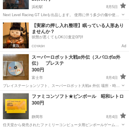
浜松駅
8月5日
Next Level Racing GT Liteを出品します。 使用に伴う多少の傷や使用
感はありますが、全体的に状態は良好です。 使用には問題ありませ
静岡
浜松市
浜松駅
テレビゲーム
【実家の押し入れ整理】眠っている人形あり
ん。 折りたたみ可能で収納しやすく、シートの破れもありません。 写
ませんか？
真に写...
状態が悪くてもOK🙆‍♀️査定0円‼️
Ad
COYASH
スーパーロボット大戦α外伝（スパロボα外
伝） プレステ
300円
富士市
8月4日
プレイステーションソフト、スーパーロボット大戦α 外伝 場所・時間
は静岡インター付近で18時頃、またはファミリーマート 富士伝法店
静岡
富士市
テレビゲーム
プレステ
ファミコンソフト★ピンボール 昭和レトロ
（富士市伝法3-8）に19時頃で大丈夫です。 αシリーズの第２作です。
300円
援護攻撃・防御が導...
静岡市
8月4日
任天堂から発売されたファミリーコンピュータ用ピンボールゲーム