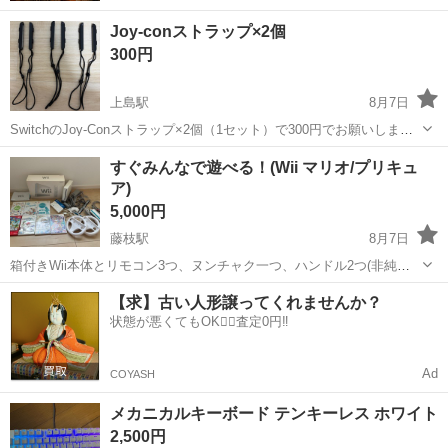
Joy-conストラップ×2個
300円
上島駅
8月7日
SwitchのJoy-Conストラップ×2個（1セット）で300円でお願いしま
す。 全部で3セットあります。 1セットから可能です。 数回程度しか
静岡
浜松市
上島駅
テレビゲーム
ストラップ
すぐみんなで遊べる！(Wii マリオ/プリキュ
使用していません。
ア)
5,000円
藤枝駅
8月7日
箱付きWii本体とリモコン3つ、ヌンチャク一つ、ハンドル2つ(非純正
品)、ソフト7本付きです。 ・はじめてのWii ・Wii Sports ・シェイプ
静岡
藤枝市
藤枝駅
テレビゲーム
【求】古い人形譲ってくれませんか？
ボクシング ・プリキュアオールスターズ ぜんいんしゅうごう レッツ
状態が悪くてもOK🙆‍♀️査定0円‼️
ダ...
Ad
COYASH
メカニカルキーボード テンキーレス ホワイト
2,500円