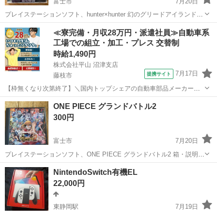
富士市
7月20日
プレイステーションソフト、hunter×hunter 幻のグリードアイランド
箱・説明書付きです。 場所・時間は静岡インター付近で18時頃、また
静岡
富士市
テレビゲーム
ハンター×ハンター
≪寮完備・月収28万円・派遣社員≫自動車系
はファミリーマート 富士伝法店（富士市伝法3-8）に19時頃で大丈夫
工場での組立・加工・プレス 交替制
です。 ...
時給1,490円
株式会社平山 沼津支店
7月17日
提携サイト
藤枝市
【枠無くなり次第終了】＼国内トップシェアの自動車部品メーカーで
の勤務！／暮らしやすさ抜群の藤枝市での勤務です！初めてさんも安
静岡
藤枝市
その他
ONE PIECE グランドバトル2
心のカンタン作業！交替勤務で効率よく稼げる♪ 【未経験歓迎】軽い
300円
ドアミラーの組立スタッフ｜新設のキ...
富士市
7月20日
プレイステーションソフト、ONE PIECE グランドバトル2 箱・説明書
付きです。 場所・時間は静岡インター付近で18時頃、またはファミリ
静岡
富士市
テレビゲーム
ONE PIECE
NintendoSwitch有機EL
ーマート 富士伝法店（富士市伝法3-8）に19時頃で大丈夫です。 ONE
22,000円
PIEC...
東静岡駅
7月19日