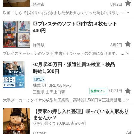
焼津市
8月2日
以前こちらでお譲りいただきましたが必要なくなった為お譲り致しま
す。 焼津市の指定場所まで取りにこられるかた。 週末でしたら近場ま
静岡
焼津市
テレビゲーム
コントローラー
💽プレステのソフト💽(中古)４枚セット
ででしたらこちらから伺うことも可能です。 コントローラー2つ同時
400円
充電が可能です。 中古品の為...
静岡駅
8月2日
プレイステーションのソフト(中古) ４つセットの金額になります。 発
送やバラ売りは考えてませんmm 動作確認済み､普通に起動しますけ
静岡
静岡市
静岡駅
テレビゲーム
プレステ
≪月収35万円・派遣社員≫検査・検品
ど、 見ての通りケースに割れ等、ありますので、細かい事が気になら
時給1,500円
ない方、宜しくお願いします...
日払い
株式会社BREXA Next
7月21日
提携サイト
三重県 山田上口駅
大手メーカーでタイヤの成型加工業務！高時給1,500円★正社員登用制
度あり！ワンルーム寮完備！マイカー通勤OK！無料駐車場あり！《三
三重
伊勢市
山田上口駅
その他
【実家の押し入れ整理】眠っている人形あり
重県伊勢市》 人気の工場のお仕事 ◇タイヤの製造◇ トラック・バ
ませんか？
ス・RV車用を中心とした...
状態が悪くてもOK🙆‍♀️査定0円‼️
Ad
COYASH