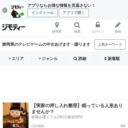
アプリならお得な情報を見逃さない！
インストール
アプリで開く
静岡県
検索
ログイン
投稿
静岡県のテレビゲームの中古あげます・譲ります
人気キーワード
エリア
ジャンル
詳細
新着順
【実家の押し入れ整理】眠っている人形あり
ませんか？
状態が悪くてもOK🙆‍♀️査定0円‼️
Ad
COYASH