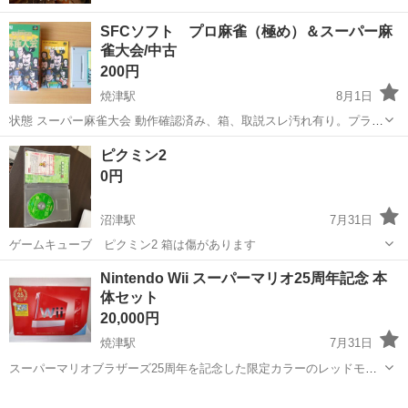
SFCソフト プロ麻雀（極め）＆スーパー麻
雀大会/中古
200円
焼津駅
8月1日
状態 スーパー麻雀大会 動作確認済み、箱、取説スレ汚れ有り。プラケ
ースなし、ソフト全体的に変色、剥がれ有り。 極 動作確認済
静岡
焼津市
焼津駅
テレビゲーム
ピクミン2
み、箱、取説スレ汚れ有り。プラケース一部割れあり、ソフト裏側変
0円
色あり 画像がす...
沼津駅
7月31日
ゲームキューブ ピクミン2 箱は傷があります
静岡
沼津市
沼津駅
テレビゲーム
Nintendo Wii スーパーマリオ25周年記念 本
体セット
20,000円
焼津駅
7月31日
スーパーマリオブラザーズ25周年を記念した限定カラーのレッドモデ
ルで、コレクターズアイテムとしても価値のある貴重な一台です。 -
静岡
焼津市
焼津駅
テレビゲーム
ブランド: Nintendo - モデル: Wii スーパーマリオブラザーズ25周年