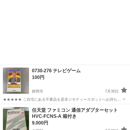
記...
0730-276 テレビゲーム
100円
静岡市
7月30日
★★★★★ ご自宅にある不要品を是非ジモティースポットへお持ち込
みしませんか？ 家電、趣味・スポーツ・レジャー用品、こども用品、
静岡
静岡市
テレビゲーム
スポット
任天堂 ファミコン 通信アダプターセット
衣料服飾品、生活雑貨、家具、本、CD・DVDなどが無料でまとめて持
HVC-FCNS-A 箱付き
ち込めます！ ※詳細はこ...
9,000円