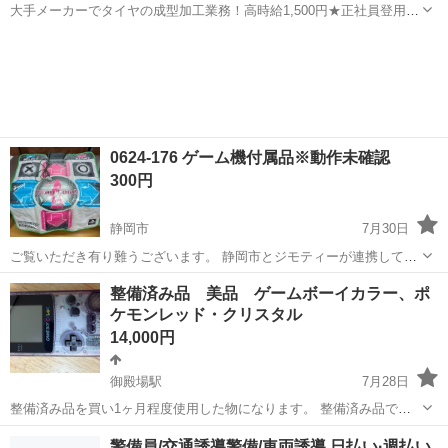
大手メーカーでタイヤの成型加工業務！高時給1,500円★正社員登用制
度あり！ワンルーム寮完備！マイカー通勤OK！無料駐車場あり！《三
三重
伊勢市
山田上口駅
その他
重県伊勢市》 人気の工場のお仕事 ◇タイヤの製造◇ トラック・バ
ス・RV車用を中心とした...
0624-176 ゲーム機付属品※動作未確認
300円
静岡市
7月30日
ご覧いただき有り難うございます。 静岡市とジモティーが連携して運
営しています。 粗⼤ごみ等の減量を⽬的に、まだ使えるものをリユー
静岡
静岡市
テレビゲーム
リユース
整備済み品 美品 ゲームボーイカラー、ポ
スしています。 ★★★★★ ご自宅にある不要品を是非ジモティースポ
ケモンレッド・クリスタル
ットへお持...
14,000円
御殿場駅
7月28日
整備済み品を買い1ヶ月程度使用した物になります。 整備済み品でし
たので綺麗な状態です。 また、カセットは電池交換が可能になってい
静岡
御殿場市
御殿場駅
テレビゲーム
警備員/交通誘導警備/車両誘導 日払い·週払い