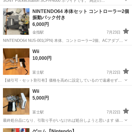
SONY PocketStation SCPH‑4000 ホワイトです。 純正の
PocketStationストラップ付き。 PS1用メモリーカード兼携帯ゲーム機
静岡
浜松市
金指駅
テレビゲーム
NINTENDO64 本体セット コントローラー2個
となります。 長期保管による本体の黄ばみ、経年劣化が見られます...
振動パック付き
6,000円
金指駅
7月23日
NINTENDO64 NUS‑001(JPN) 本体、コントローラー2個、ACアダプ
タ、AVケーブル、振動パックのセットです。 直接引取り、または発送
静岡
浜松市
金指駅
テレビゲーム
Wii
対応可能です。 店舗からの配送をご希望の場合は、お気軽にご連絡く
10,000円
ださい。
富士駅
7月22日
【値引可・セット割引有】価格を高めに設定しているので遠慮せず値
引交渉して下さい 自宅にある物を多数出品します 他にも出品している
静岡
富士市
富士駅
テレビゲーム
商品
Wii
ので見てみて下さい 値引交渉ＯＫです 写真の通りの商品になり、動作
5,000円
確認等はしていません 気になる...
富士駅
7月22日
最終処分品になり、引取り手がいなければ処分しようと思います 値引
き出来ます 他にも出品しているので覗いてみて下さい 出来る限り綺麗
静岡
富士市
富士駅
テレビゲーム
グッズ
ゲーム【Nintendo】