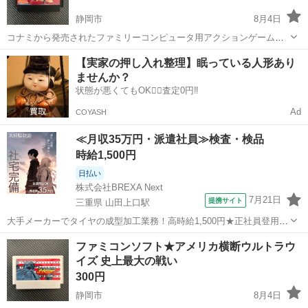
静岡市
8月4日
コナミから発売されたファミリーコンピュータ用アクションゲーム
で、多彩な敵キャラクターと対峙するカンフーアクションが楽しめる
静岡
静岡市
テレビゲーム
コナミ
【実家の押し入れ整理】眠っている人形あり
名作です。 - メーカー: コナミ - タイトル: イー・アル・カンフー - 対
ませんか？
応機種: ファミリー...
状態が悪くてもOK🙆‍♀️査定0円‼️
Ad
COYASH
≪月収35万円・派遣社員≫検査・検品
時給1,500円
日払い
株式会社BREXA Next
7月21日
提携サイト
三重県 山田上口駅
大手メーカーでタイヤの成型加工業務！高時給1,500円★正社員登用制
度あり！ワンルーム寮完備！マイカー通勤OK！無料駐車場あり！《三
三重
伊勢市
山田上口駅
その他
ファミコンソフト★アメリカ横断ウルトラウ
重県伊勢市》 人気の工場のお仕事 ◇タイヤの製造◇ トラック・バ
イズ 史上最大の戦い
ス・RV車用を中心とした...
300円
静岡市
8月4日