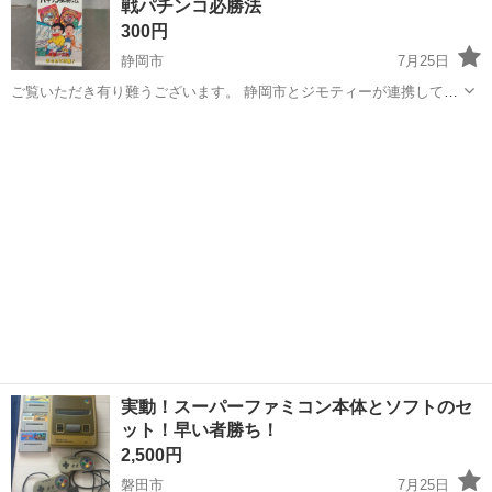
戦パチンコ必勝法
引させていただきま...
300円
静岡市
7月25日
ご覧いただき有り難うございます。 静岡市とジモティーが連携して運
営しています。 粗⼤ごみ等の減量を⽬的に、まだ使えるものをリユー
静岡
静岡市
テレビゲーム
リユース
スしています。 ★★★★★ ご自宅にある不要品を是非ジモティースポ
ットへお持...
実動！スーパーファミコン本体とソフトのセ
ット！早い者勝ち！
2,500円
磐田市
7月25日