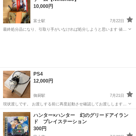
にしてお渡ししますが、中古品の為御了承下さい ドタキャン、一方的
10,000円
にメッセージを送る方が...
富士駅
7月22日
最終処分品になり、引取り手がいなければ処分しようと思います 値引
き出来ます 他にも出品しているので覗いてみて下さい 子供が遊んだ
静岡
富士市
富士駅
テレビゲーム
グッズ
物、遊ばなかった物もあります 出来る限り綺麗にしてお渡しします
が、中古品の為御了承下さい ...
PS4
12,000円
御厨駅
7月21日
現状渡しです。 お渡しする前に再度起動させ確認してお渡しします。
（起動できている証拠として動画をお見せします。） 電化製品ですの
静岡
磐田市
御厨駅
テレビゲーム
ハンター×ハンター 幻のグリードアイラン
でノンクレームノーリターンでお願いします。
ド プレイステーション
300円