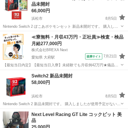
品未開封
66,000円
浜松市
8月5日
Nintendo Switch 2 ぽこあポケモンセット 新品未開封です。 購入しま
したが、使用予定がないため出品します。 新品未開封のため、動作確
静岡
浜松市
テレビゲーム
ポケモン
≪寮無料・月収43万円・正社員≫検査・検品
認はしておりません。 初期不良等につきましてはメーカー対応をお願
月給277,000円
いいたし...
株式会社BREXA Next
7月21日
提携サイト
愛知県 大府駅
【最短当日内定】【最短当日入寮】未経験でも月収例42万円★備品付
き寮完備＆赴任旅費会社負担◎昇給・業績賞与あり！組立や塗装など
愛知
大府市
大府駅
その他
Switch2 新品未開封
自動車製造の各種作業！《愛知県大府市》 人気の工場のお仕事 ◇自動
58,000円
車製造に携わる各種作業◇ 【...
浜松市
8月5日
Nintendo Switch 2 新品未開封です。 購入しましたが使用予定がないた
め出品します。 未開封のため動作確認はしていません。 浜松市内で直
静岡
浜松市
テレビゲーム
Switch
Next Level Racing GT Lite コックピット 美
接受け渡し希望です。 よろしくお願いします。
品
25,000円