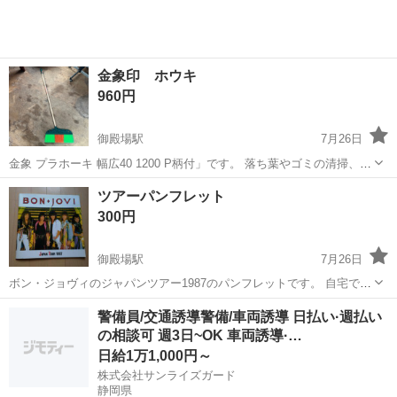
金象印 ホウキ
960円
御殿場駅
7月26日
金象 プラホーキ 幅広40 1200 P柄付」です。 落ち葉やゴミの清掃、工
場内の清掃、雪掃き作業などに使用できる万能清掃用ホーキです。 掃
静岡
御殿場市
御殿場駅
その他
金象印
ツアーパンフレット
き寄せ部に樹脂を使用しており、しなやかな腰があります。 穂先に特
300円
殊処理が施され...
御殿場駅
7月26日
ボン・ジョヴィのジャパンツアー1987のパンフレットです。 自宅で保
管していました。
静岡
御殿場市
御殿場駅
その他
警備員/交通誘導警備/車両誘導 日払い·週払い
の相談可 週3日~OK 車両誘導·…
日給1万1,000円～
株式会社サンライズガード
静岡県