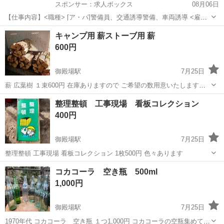
スポンサー：求人ボックス
08月06日
【仕事内容】<職種> [ア・パ]警備員、交通誘導警備、車両誘導 <雇用
形態> アルバイト・パート <給与> [ア・パ]日給11,000円～ 交通費:一
アルバイト・パート
キャンプ用 薪ストーブ用 薪
部支給 規定あり 入社祝い金 5万円支給!/ 友人紹介料 5万円支給!/ 規定
600円
あ...
御殿場駅
7月25日
薪 広葉樹 １束600円 在庫ありますので ご希望の数用意いたします。
針葉樹の薪もあります。
静岡
御殿場市
御殿場駅
その他
針葉樹
整理整頓 工事現場 看板コレクション
400円
御殿場駅
7月25日
整理整頓 工事現場 看板コレクション 1枚500円 色々あります
静岡
御殿場市
御殿場駅
その他
工事現場
コカコーラ 空き瓶 500ml
1,000円
御殿場駅
7月25日
1970年代 コカコーラ 空き瓶 １つ1,000円 コカコーラの空瓶集めてし