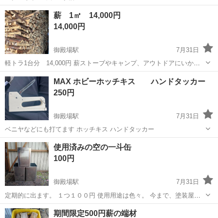
静岡
御殿場市
御殿場駅
その他
アクアリウム
薪 1㎥ 14,000円
14,000円
御殿場駅
7月31日
軽トラ1台分 14,000円 薪ストーブやキャンプ、アウトドアにいかが
ですか？ 針葉樹の薪になります。 御殿場産ヒノキがメインです。
静岡
御殿場市
御殿場駅
その他
針葉樹
MAX ホビーホッチキス ハンドタッカー
250円
御殿場駅
7月31日
ベニヤなどにも打てます ホッチキス ハンドタッカー
静岡
御殿場市
御殿場駅
その他
ホッチキス
使用済みの空の一斗缶
100円
御殿場駅
7月31日
定期的に出ます。 １つ１００円 使用用途は色々。 今まで、塗装屋さ
んが塗料をかき混ぜるのに。 ２つ繋げて山芋の栽培に。 地下倉庫の収
静岡
御殿場市
御殿場駅
その他
一斗缶
期間限定500円薪の端材
納に。 色々な方が購入しています。