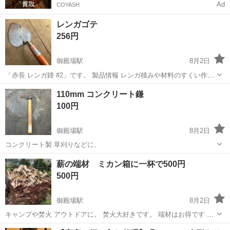
Ad
COYASH
レンガゴテ
256円
御殿場駅
8月2日
「赤長 レンガ鏝 #2」です。 製品情報 レンガ積みや材料のすくい作業
に使用されます。 レンガ積み、タイル貼り、モルタル塗り専用のコテ
静岡
御殿場市
御殿場駅
その他
レンガ
110mm コンクリート鎌
として使用できます。 鏝表面にブラスト加工が施されており、錆が広
100円
がりにくく、材料離れが...
御殿場駅
8月2日
コンクリート製 草刈りなどに、
静岡
御殿場市
御殿場駅
その他
コンクリート
薪の端材 ミカン箱に一杯で500円
500円
御殿場駅
8月2日
キャンプや焚火 アウトドアに。 焚火大好きです。 端材はお得です 色
んな樹種がまざっているので炎の違いを楽しめます
静岡
御殿場市
御殿場駅
その他
ミカン