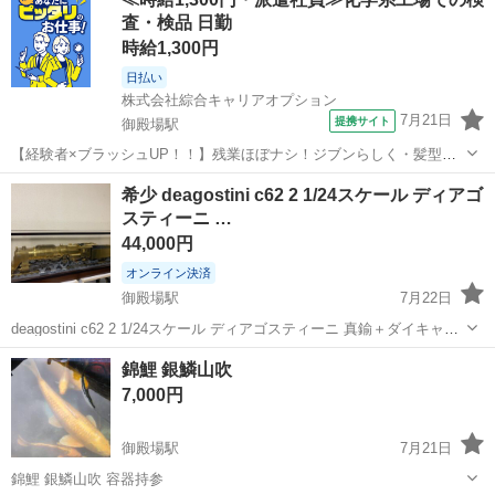
査・検品 日勤
時給1,300円
日払い
株式会社綜合キャリアオプション
7月21日
提携サイト
御殿場駅
【経験者×ブラッシュUP！！】残業ほぼナシ！ジブンらしく・髪型自
由♪ プラスチックパーツの検品&箱詰め！ 【業務内容詳細】 成形の工
静岡
御殿場市
御殿場駅
その他
希少 deagostini c62 2 1/24スケール ディアゴ
程日常生活のさまざまな場面で使われる プラスチック製品(射出成形
スティーニ …
品)を製造しています。 ...
44,000円
オンライン決済
御殿場駅
7月22日
deagostini c62 2 1/24スケール ディアゴスティーニ 真鍮＋ダイキャス
ト製 未塗装品 再販されない限り手に入らない希少価値の高い物かと思
静岡
御殿場市
御殿場駅
その他
deagostini
錦鯉 銀鱗山吹
いますのでこの機会に是非 某フリマサイトでは10万円～15万円位で
7,000円
出...
御殿場駅
7月21日
錦鯉 銀鱗山吹 容器持参