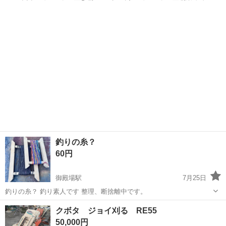
まいます。 ファンタ、スプライト
静岡
御殿場市
御殿場駅
その他
コカコーラ
釣りの糸？
60円
御殿場駅
7月25日
釣りの糸？ 釣り素人です 整理、断捨離中です。
静岡
御殿場市
御殿場駅
その他
断捨離
クボタ ジョイ刈る RE55
50,000円