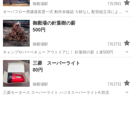
御殿場駅
7月29日
オーバフロー用濾過装置一式 動作未確認 ろ材なし 配管組立済によ
り、水槽台木製ごと引取できる方のみご購入お願致します。
静岡
御殿場市
御殿場駅
その他
濾過装置
御殿場の針葉樹の薪
500円
御殿場駅
7月27日
キャンプやバーベキュー アウトドアに！ 針葉樹の薪 １束500円
静岡
御殿場市
御殿場駅
その他
ひのき
三菱 スーパーライト
80円
御殿場駅
7月27日
三菱モータース スーパーライト ハツネスーパーライトA 防災
静岡
御殿場市
御殿場駅
その他
モータース