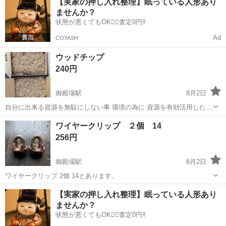
【実家の押し入れ整理】眠っている人形あり
85×85×620mm。 夏休みの工作・DIY・梱包などに活用できると思い、
ませんか？
必要な方にお譲りします...
状態が悪くてもOK🙆‍♀️査定0円‼️
Ad
COYASH
ウッドチップ
240円
御殿場駅
8月2日
自分に出来る資源を無駄にしない事 環境の為に 資源を有効活用したい
といつも考えています。 丸太を切った時に出るウッドチップです。 一
静岡
御殿場市
御殿場駅
その他
ウッドチップ
ワイヤークリップ ２個 14
箱300円です。 焚火やペットの寝床などに。
256円
御殿場駅
8月2日
ワイヤークリップ 2個 14とあります。
静岡
御殿場市
御殿場駅
その他
【実家の押し入れ整理】眠っている人形あり
ませんか？
状態が悪くてもOK🙆‍♀️査定0円‼️