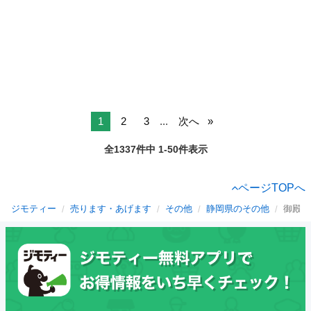
1
2
3
...
次へ
全1337件中 1-50件表示
ページTOPへ
ジモティー
売ります・あげます
その他
静岡県のその他
御殿場