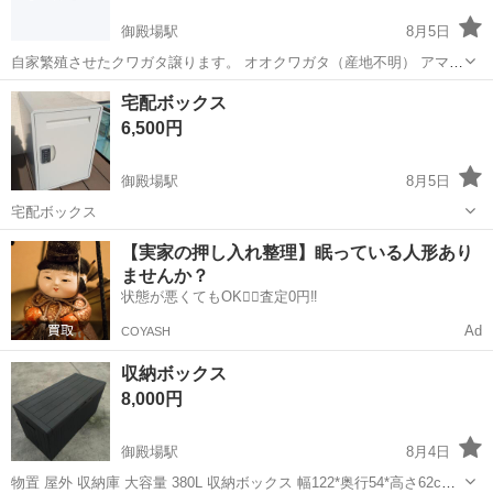
御殿場駅
8月5日
自家繁殖させたクワガタ譲ります。 オオクワガタ（産地不明） アマミ
ヒラタクワガタ スジブトヒラタクワガタ 本土ヒラタクワガタ ペアで
静岡
御殿場市
御殿場駅
その他
クワガタ
宅配ボックス
1000〜1500円です。 ご質問あれば、気軽にお聞き下さい。 取引場所
6,500円
や時間は相談して決め...
御殿場駅
8月5日
宅配ボックス
静岡
御殿場市
御殿場駅
その他
宅配ボックス
【実家の押し入れ整理】眠っている人形あり
ませんか？
状態が悪くてもOK🙆‍♀️査定0円‼️
Ad
COYASH
収納ボックス
8,000円
御殿場駅
8月4日
物置 屋外 収納庫 大容量 380L 収納ボックス 幅122*奥行54*高さ62cm