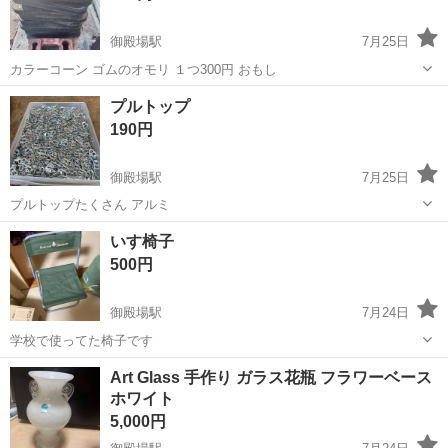
御殿場駅
7月25日
カラーコーン ゴムのオモリ １つ300円 おもし
静岡
御殿場市
御殿場駅
その他
オモリ
プルトップ
190円
御殿場駅
7月25日
プルトップたくさん アルミ
静岡
御殿場市
御殿場駅
その他
アルミ
いす椅子
500円
御殿場駅
7月24日
学校で使ってた椅子です
静岡
御殿場市
御殿場駅
その他
Art Glass 手作り ガラス花瓶 フラワーベース
ホワイト
5,000円