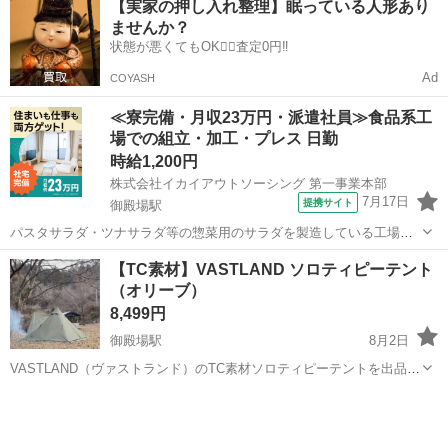
【実家の押し入れ整理】眠っている人形あり
ませんか？
状態が悪くてもOK🙆‍♀️査定0円‼️
Ad
COYASH
≪寮完備・月収23万円・派遣社員≫食品系工
場での組立・加工・プレス 日勤
時給1,200円
株式会社イカイアウトソーシング 第一事業本部
7月17日
提携サイト
御殿場駅
パスタサラダ・ツナサラダ等の惣菜用のサラダを製造している工場で
のお仕事です。 お仕事内容 / 2222-1 パスタサラダ・ツナサラダ等の惣
静岡
御殿場市
御殿場駅
その他
【TC素材】VASTLAND ソロティピーテント
菜用のサラダを製造している工場でのお仕事です。 サラダに使う食材
（オリーブ）
の計量や機械へ充填作...
8,499円
御殿場駅
8月2日
VASTLAND（ヴァストランド）のTC素材ソロティピーテントを出品い
たします。 【商品詳細】 ブランド： VASTLAND（ヴァストランド）
静岡
御殿場市
御殿場駅
その他
商品名： TCソロティピーテント カラー： オリーブ 素材： TC素材
（...