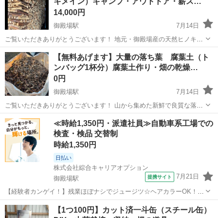
キメイン）キャンプ・アウトドア・薪ス…
ジャーに適しています。
14,000円
御殿場駅
7月14日
ご覧いただきありがとうございます！ 地元・御殿場産の天然ヒノキを
メインに使用した、良質な針葉樹の薪（まき）です。 使いやすいサイ
静岡
御殿場市
御殿場駅
その他
ヒノキ
⁠【無料あげます】大量の落ち葉 腐葉土（ト
ズ（35cm程度）に割り、じっくり乾燥させてあります。 【軽トラッ
ンバッグ1杯分）腐葉土作り・畑の乾燥…
ク1台分】（※アオリの高さ...
0円
御殿場駅
7月14日
ご覧いただきありがとうございます！ 山から集めた新鮮で良質な落ち
葉です。 トンバッグに山盛り1杯分ございますが、この度【無料】で
静岡
御殿場市
御殿場駅
その他
落ち葉
≪時給1,350円・派遣社員≫自動車系工場での
お譲りいたします！ 家庭菜園の土作り、畑の乾燥・雑草防止、カブト
検査・検品 交替制
ムシなどの飼育など、様々な用...
時給1,350円
日払い
株式会社綜合キャリアオプション
7月21日
提携サイト
御殿場駅
【経験者カンゲイ！】残業ほぼナシでジュージツ☆ヘアカラーOK！
プラ製品の検品・箱詰め 【業務内容詳細】 自動車に欠かせない プラ
静岡
御殿場市
御殿場駅
その他
⁠【1つ100円】カット済一斗缶（スチール缶）
スチック製品 を製造するお仕事です。 お任せするのは、完成品の 検