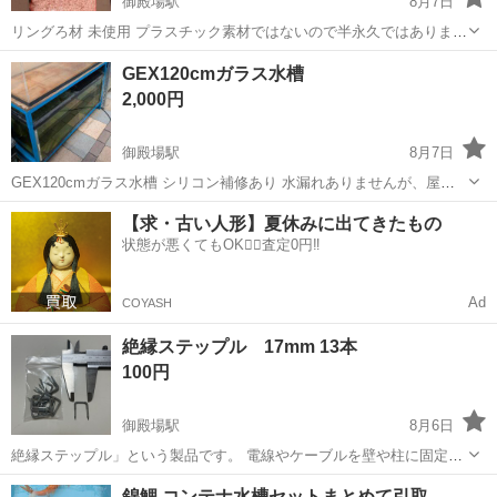
御殿場駅
8月7日
リングろ材 未使用 プラスチック素材ではないので半永久ではありませ
ん。 何袋かあります。 1袋分の価格です。
静岡
御殿場市
御殿場駅
その他
プラスチック
GEX120cmガラス水槽
2,000円
御殿場駅
8月7日
GEX120cmガラス水槽 シリコン補修あり 水漏れありませんが、屋外
使用をお勧め致します。
静岡
御殿場市
御殿場駅
その他
【求・古い人形】夏休みに出てきたもの
状態が悪くてもOK🙆‍♀️査定0円‼️
Ad
COYASH
絶縁ステップル 17mm 13本
100円
御殿場駅
8月6日
絶縁ステップル」という製品です。 電線やケーブルを壁や柱に固定す
るために使用される釘の一種です。 U字型をしており、両端が尖って
静岡
御殿場市
御殿場駅
その他
電線
錦鯉 コンテナ水槽セットまとめて引取