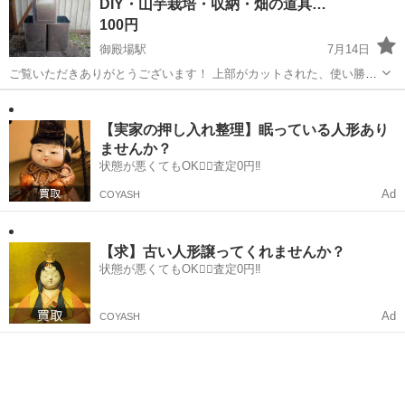
DIY・山芋栽培・収納・畑の道具…
品・箱詰め や、成形機の...
100円
御殿場駅
7月14日
ご覧いただきありがとうございます！ 上部がカットされた、使い勝手
の良い一斗缶（角缶・スチール缶）です。 定期的に数が出ますので、
静岡
御殿場市
御殿場駅
その他
一斗缶
複数必要な方も大歓迎です！ 1個【100円】という格安価格でお譲りい
たします。 しっかりと...
【実家の押し入れ整理】眠っている人形あり
ませんか？
状態が悪くてもOK🙆‍♀️査定0円‼️
Ad
COYASH
【求】古い人形譲ってくれませんか？
状態が悪くてもOK🙆‍♀️査定0円‼️
Ad
COYASH