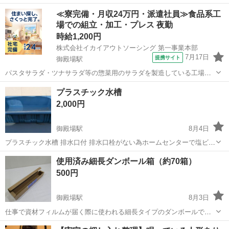
倉庫 防水 耐候樹脂製 ベランダ収納 ストッカー 収納ベンチ コンテナ
静岡
御殿場市
御殿場駅
その他
ボックス
≪寮完備・月収24万円・派遣社員≫食品系工
ボックス ベ 耐荷重200kg 比較的綺麗です。 神経質な方はご遠慮...
場での組立・加工・プレス 夜勤
時給1,200円
株式会社イカイアウトソーシング 第一事業本部
7月17日
提携サイト
御殿場駅
パスタサラダ・ツナサラダ等の惣菜用のサラダを製造している工場で
のお仕事です。 お仕事内容 / 2222-2 パスタサラダ・ツナサラダ等の惣
静岡
御殿場市
御殿場駅
その他
プラスチック水槽
菜用のサラダを製造している工場でのお仕事です。 サラダに使う食材
2,000円
の計量や機械へ充填作...
御殿場駅
8月4日
プラスチック水槽 排水口付 排水口栓がない為ホームセンターで塩ビジ
ョイント、排水バルブをご購入下さい。 配送要相談
静岡
御殿場市
御殿場駅
その他
水槽
使用済み細長ダンボール箱（約70箱）
500円
御殿場駅
8月3日
仕事で資材フィルムが届く際に使われる細長タイプのダンボールで
す。 いつの間にか結構な量になっていました。 サイズは
静岡
御殿場市
御殿場駅
その他
ダンボール箱