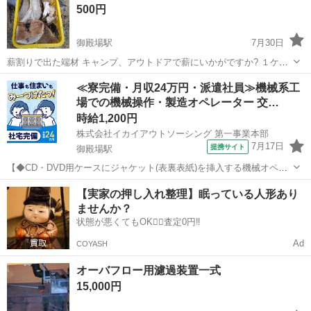
500円
御殿場駅
7月30日
薪割りで出た端材 キャンプ、アウトドアで薪にいかがですか? １ケー
ス５００円 何ケースか用意できます。 箱は付属いたしません。 袋や
静岡
御殿場市
御殿場駅
その他
ケヤキ
≪寮完備・月収24万円・派遣社員≫機械系工
段ボール、みかん箱など持参してください。 箱が必要の場合別途500
場での機械操作・製造オペレーター 交…
円かかります。 紙袋は...
時給1,200円
株式会社イカイアウトソーシング 第一事業本部
7月17日
提携サイト
御殿場駅
【◆CD・DVD用ケースにジャケット(表裏表紙)を挿入する機械オペレ
ーター◆ お仕事内容 / 2482-1 【◆CD・DVD用ケースにジャケット(表
静岡
御殿場市
御殿場駅
その他
【実家の押し入れ整理】眠っている人形あり
裏表紙)を挿入する機械オペレーター◆ ＜作業工程＞ 機械にセットし
ませんか？
て、完成...
状態が悪くてもOK🙆‍♀️査定0円‼️
Ad
COYASH
オーバフロー用濾過装置一式
15,000円