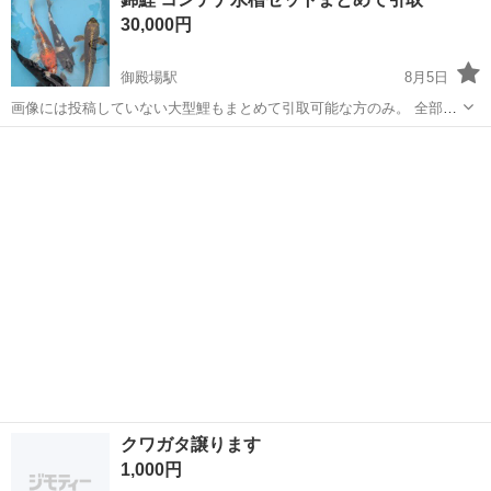
いて、打ち込むことでケーブルを固定します。 絶縁体で覆われている
30,000円
ため、電線が傷つくのを防ぎ、漏電...
御殿場駅
8月5日
画像には投稿していない大型鯉もまとめて引取可能な方のみ。 全部で
10本程。 コンテナ水槽 水槽のみ 配送要相談
静岡
御殿場市
御殿場駅
その他
クワガタ譲ります
1,000円