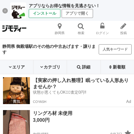
アプリならお得な情報を見逃さない！
インストール
アプリで開く
静岡県
検索
ログイン
投稿
静岡県 御殿場駅のその他の中古あげます・譲りま
人気キーワード
す
エリア
カテゴリ
詳細
新着順
【実家の押し入れ整理】眠っている人形あり
ませんか？
状態が悪くてもOK🙆‍♀️査定0円‼️
Ad
COYASH
リングろ材 未使用
3,000円