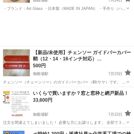
御殿場駅
7月24日
・ブランド：Art Glass ・日本製（MADE IN JAPAN） ・手作り（ハン
ドメイド） ・カラー：ホワイト系 上品なデザインで、お花を飾るのは
静岡
御殿場市
御殿場駅
その他
もちろん、インテリアとしてもお使いいただけます。 目立つ傷や欠け
はあ...
【新品/未使用】チェンソー ガイドバーカバー
鞘（12・14・16インチ対応）…
500円
御殿場駅
7月23日
チェンソー（チェーンソー）のガイドバーカバー（鞘/サヤ）です。 使
用予定がないためお譲りします。 ガイドバーの長さに合わせてカット
静岡
御殿場市
御殿場駅
その他
いくらで買いますか？窓と窓枠と網戸新品！
して調整できるタイプです。 【商品特徴】 ・対応サイズ：12インチ
33,600円
（30cm）/ 14イン...
御殿場駅
7月22日
注文を間違えてしまいました！ 必要な方にお譲りします。 全部で３種
類の大きさがあります! それぞれ大きさ違います。 配達可能です！
静岡
御殿場市
御殿場駅
その他
≪時給1,300円・派遣社員≫化学系工場での検