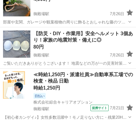
御殿場駅
7月26日
部屋や玄関、ガレージや観葉植物の周りに飾るとおしゃれな藤のツル
のインテリアです。 ドアノブとしてもオシャレですよ。 不思議な形の
静岡
御殿場市
御殿場駅
その他
玄関
【防災・DIY・作業用】安全ヘルメット 3個あ
木やツルが好きで集めて切ったりしてインテリアにしています。 お店
り！家族の地震対策・備えに◎
や家の玄関の取手にしてもいいと...
80円
御殿場駅
7月26日
ご覧いただきありがとうございます！ 地震などの万が一の災害対策
や、DIY・作業用としていかがでしょうか？ ご家族分や予備としてま
静岡
御殿場市
御殿場駅
その他
ヘルメット
≪時給1,250円・派遣社員≫自動車系工場での
とめて揃えたい方にぴったりのヘルメット3個あります。 熊本での地
検査・検品 日勤
震などをはじめ、いつ起こるかわか...
時給1,250円
日払い
株式会社綜合キャリアオプション
7月21日
提携サイト
御殿場駅
【初心者カンゲイ♪】女性多数活躍中！モノ足りない方に・残業20H未
満♪ 組立・加工・食品製造など 【業務内容詳細】 組立切断 自動車用
静岡
御殿場市
御殿場駅
その他
ワイヤーハーネスの切断、組立作業及び目視検査業務、導通検査、そ
の他付随業務 給与 円...