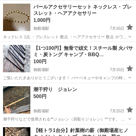
静岡
御殿場市
御殿場駅
その他
銀鱗
パールアクセサリーセット ネックレス・ブレ
スレット・ヘアアクセサリー
1,000円
御殿場駅
7月16日
ネックレス 1点 ・ブレスレット 数点 ・ヘアアクセサリー 数点 ホワイ
ト×ゴールドカラーで、上品なデザインです。 結婚式、パーティー、
静岡
御殿場市
御殿場駅
その他
⁠【1つ100円】無骨で頑丈！スチール製 火バサ
入学式、卒業式、普段使いにもおすすめです。 新品・未使用です。 自
ミ・炭トング キャンプ・BBQ…
宅保管のため、細か...
100円
御殿場駅
7月15日
ご覧いただきありがとうございます！ バーベキューやキャンプの時
に、炭や薪をガシッと掴むのにぴったりな鉄製の火バサミ（炭トン
静岡
御殿場市
御殿場駅
その他
薪ストーブ
潮干狩り ジョレン
グ）です。 1個【100円】の格安価格でお譲りいたします！ 在庫も複
500円
数ございますので、グループでの...
御殿場駅
7月15日
潮干狩りなどで使用される**ジョレン（貝取りジョレン）**です。 女
性やお子様にも使いやすい 錆に強いステンレス製です。 貝入れネット
静岡
御殿場市
御殿場駅
その他
ジョレン
⁠【軽トラ1台分】針葉樹の薪（御殿場産ヒノ
や軍手がセットになっている商品もあります。 潮干狩りや水辺でのレ