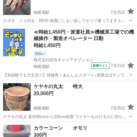
御殿場駅
7月25日
クボタ ジョ刈る RE55 納屋にしまい放しでホコリ被ってますエン
ジンは一発で掛かり各機関問題無さそうですチョークの状態も良好で
静岡
御殿場市
御殿場駅
その他
ジョイ
≪時給1,450円・派遣社員≫機械系工場での機
す タイヤのヒビ割れ等もございません専門家では無いので詳しい事
械操作・製造オペレーター 日勤
は分かり兼ねます 発送は出来ません...
時給1,450円
日払い
株式会社綜合キャリアオプション
7月21日
提携サイト
御殿場駅
【未経験でも大丈夫☆】研修有！あんしんスタート♪残業ほぼナシでプ
ラ充！ 組立・加工・食品製造など 【業務内容詳細】 (1)4号列・6号列
静岡
御殿場市
御殿場駅
その他
ケヤキの丸太 特大
製造ラインでの製造オペレーター並びに検査員業務の作業全般・オフ
20,000円
ライン業務(資材供給、...
御殿場駅
7月25日
ケヤキの丸太 直径80cmから100cm程度 ワイヤーをかけるのに切り口
を入れてありますが その下まででも高さ60cm程度あります。 加工し
静岡
御殿場市
御殿場駅
その他
ケヤキ
カラーコーン オモリ
てテーブルや臼にいかがですか？ 未乾燥状態で1t程度あります。
300円