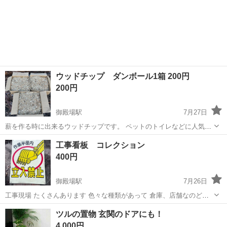
ウッドチップ ダンボール1箱 200円
200円
御殿場駅
7月27日
薪を作る時に出来るウッドチップです。 ペットのトイレなどに人気が
あります。 ブルーベリーの木の周りにもいいですよ。 環境の為に一本
静岡
御殿場市
御殿場駅
その他
ウッドチップ
工事看板 コレクション
の木を切ったら全てを利用出来ないかといつも考えています。 捨てて
400円
しまえばただのゴミですが、...
御殿場駅
7月26日
工事現場 たくさんあります 色々な種類があって 倉庫、店舗なのどの
インテリアにも面白いと思います 一枚500円
静岡
御殿場市
御殿場駅
その他
看板
ツルの置物 玄関のドアにも！
4,000円