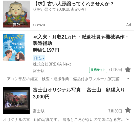
静岡
富士市
富士駅
その他
洋服
【求】古い人形譲ってくれませんか？
すがきれいな緑色です。 超小型犬 小型犬用です。 頭が入れば4キロ
状態が悪くてもOK🙆‍♀️査定0円‼️
ぐらいまでのワンちゃんまで...
Ad
COYASH
≪入寮・月収21万円・派遣社員≫機械操作・
製造補助
時給1,197円
日払い
株式会社BREXA Next
7月10日
提携サイト
富士駅
エアコン部品の組立・検査・運搬作業！備品付きワンルーム寮完備★
未経験活躍中！幅広い年齢の男女活躍中！嬉しい土日休み♪年間休日
静岡
富士市
富士駅
その他
富士山オリジナル写真 富士山 額縁入り
126日！空調完備で働きやすい★1食170円～格安食堂利用可！《静岡
3,000円
県富士市》 人気の工場のお仕事...
富士駅
7月30日
オリジナルの富士山の写真です。 飾るところがないので気になる方い
かがですか？ 紅葉と富士山がとても綺麗です 箱は右上汚れてます。
静岡
富士市
富士駅
その他
額縁
※大きさはのちほど載せます