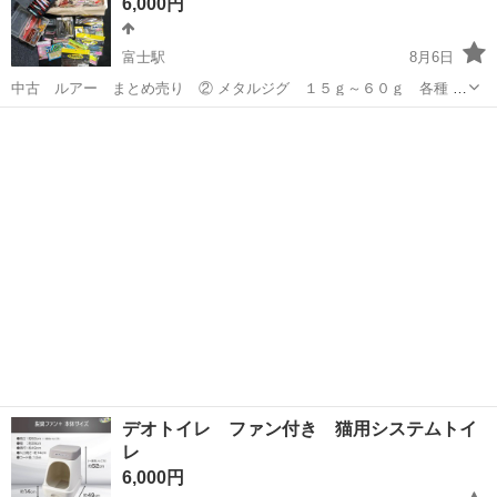
6,000円
富士駅
8月6日
中古 ルアー まとめ売り ② メタルジグ １５ｇ～６０ｇ 各種 ペ
ンシル・ミノー・ホッパー 各種 ワーム 各種 画像の通りです。
静岡
富士市
富士駅
その他
ルアー
ノークレーム・ノーリターン前提のお取引で、 お願いします。
デオトイレ ファン付き 猫用システムトイ
レ
6,000円