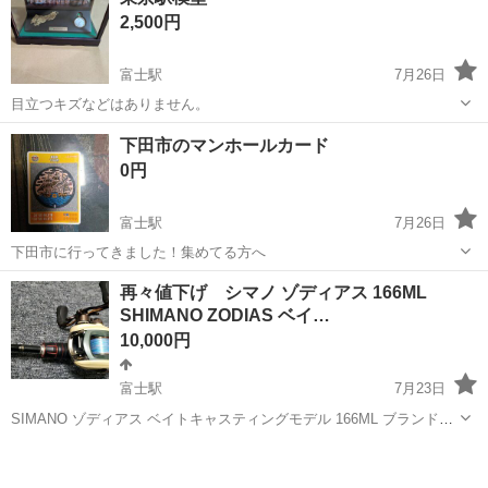
2,500円
富士駅
7月26日
目立つキズなどはありません。
静岡
富士市
富士駅
その他
下田市のマンホールカード
0円
富士駅
7月26日
下田市に行ってきました！集めてる方へ
静岡
富士市
富士駅
その他
再々値下げ シマノ ゾディアス 166ML
SHIMANO ZODIAS ベイ…
10,000円
富士駅
7月23日
SIMANO ゾディアス ベイトキャスティングモデル 166ML ブランド：
シマノ ゾディアス シマノ ゾディアス 166ML SHIMANO ZODIAS ベイ
静岡
富士市
富士駅
その他
ゾディアス
トロッド リール付き 中古美品 SHI...