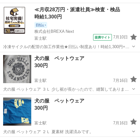
り。 淡色ボーダー、ひっかけた穴あり。 洗濯済みです。
静岡
富士市
富士駅
その他
セット
≪月収28万円・派遣社員≫検査・検品
時給1,300円
日払い
株式会社BREXA Next
7月10日
提携サイト
富士駅
冷凍サイクルの配管の加工作業他★日払い制度あり！時給1,300円+交
通費！未経験者活躍中◎20代～50代まで幅広い年代の男女スタッフが
静岡
富士市
富士駅
その他
犬の服 ペットウェア
活躍中！日勤・土日祝休み！マイカー、自転車通勤OK！就業先食堂あ
300円
り！《静岡県富士市》 人...
富士駅
7月16日
犬の服 ペットウェア ３Ｌ 少し裾が長かったので、縫製してありま
す。 洗濯済みです。
静岡
富士市
富士駅
その他
犬の服 ペットウェア
300円
富士駅
7月16日
犬の服 ペットウェア ２Ｌ 夏素材 洗濯済みです。
静岡
富士市
富士駅
その他