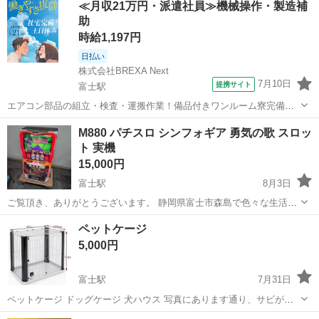
≪月収21万円・派遣社員≫機械操作・製造補
助
時給1,197円
日払い
株式会社BREXA Next
7月10日
提携サイト
富士駅
エアコン部品の組立・検査・運搬作業！備品付きワンルーム寮完備★
未経験活躍中！幅広い年齢の男女活躍中！嬉しい土日休み♪年間休日
静岡
富士市
富士駅
その他
M880 パチスロ シンフォギア 勇気の歌 スロッ
126日！空調完備で働きやすい★1食170円～格安食堂利用可！《静岡
ト 実機
県富士市》 人気の工場のお仕事...
15,000円
富士駅
8月3日
ご覧頂き、ありがとうございます。 静岡県富士市森島で色々な生活家
具を販売しております。 まとめてご購入して頂ければ、お値引きさせ
静岡
富士市
富士駅
その他
ペットケージ
ていただきます！ 商品説明 問題なく遊べます。 たまに第二ボタンが
5,000円
不調になります。 メダル...
富士駅
7月31日
ペットケージ ドッグケージ 犬ハウス 写真にあります通り、サビがあ
りますので 安くしております。 元は20000円程だと思います。 組み立
静岡
富士市
富士駅
その他