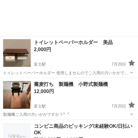
通費！未経験者活躍中◎20代～50代まで幅広い年代の男女スタッフが
静岡
富士市
富士駅
その他
活躍中！日勤・土日祝休み！マイカー、自転車通勤OK！就業先食堂あ
り！《静岡県富士市》 人...
トイレットペーパーホルダー 美品
2,000円
富士駅
7月20日
トイレットペーパーホルダー 使用しませんのでご入用の方いかがです
か？ 美品です。 ※取りに来ていただける方でお願いします。 ※既存
静岡
富士市
富士駅
その他
トイレットペーパー
蕎麦打ち 製麺機 小野式製麺機
の穴に合わせられ 既存のネジを使えます。
12,000円
富士駅
7月20日
製麺機ご入用の方いかがですか？^_^
静岡
富士市
富士駅
その他
製麺機
コンビニ商品のピッキング/未経験OK/日払い
OK