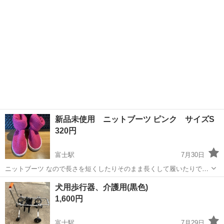
新品未使用 ニットブーツ ピンク サイズS
320円
富士駅
7月30日
ニットブーツ なので長さを短くしたりそのまま長くして履いたりでき
ます^_^サイズはSです 新品未使用 裏が硬めのゴムなので外履きでも
静岡
富士市
富士駅
その他
ピンク
犬用歩行器、介護用(黒色)
良いかと… 私は同じものを室内で使用してました。
1,600円
富士駅
7月29日