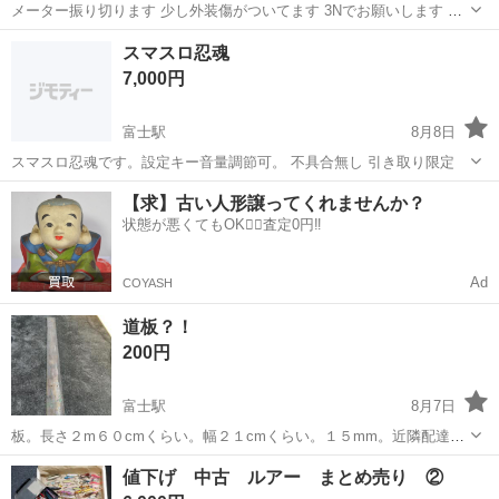
メーター振り切ります 少し外装傷がついてます 3Nでお願いします 値
下げ交渉考えます
静岡
富士市
富士駅
その他
スマスロ忍魂
7,000円
富士駅
8月8日
スマスロ忍魂です。設定キー音量調節可。 不具合無し 引き取り限定
静岡
富士市
富士駅
その他
忍魂
【求】古い人形譲ってくれませんか？
状態が悪くてもOK🙆‍♀️査定0円‼️
Ad
COYASH
道板？！
200円
富士駅
8月7日
板。長さ２m６０cmくらい。幅２１cmくらい。１５mm。近隣配達プ
ラス２００円です!!
静岡
富士市
富士駅
その他
プラス
値下げ 中古 ルアー まとめ売り ②