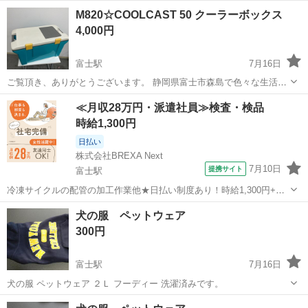
具を販売しております。 まとめてご購入して頂ければ、お値引きさせ
静岡
富士市
富士駅
その他
M820☆COOLCAST 50 クーラーボックス
ていただきます！ 商品説明 中古品のためシミがあります。 管理番号
4,000円
M827 ★配...
富士駅
7月16日
ご覧頂き、ありがとうございます。 静岡県富士市森島で色々な生活家
具を販売しております。 まとめてご購入して頂ければ、お値引きさせ
静岡
富士市
富士駅
その他
≪月収28万円・派遣社員≫検査・検品
ていただきます！ 商品説明 臭いなし、美品です COOLCAST 50 クー
時給1,300円
ラーボックス...
日払い
株式会社BREXA Next
7月10日
提携サイト
富士駅
冷凍サイクルの配管の加工作業他★日払い制度あり！時給1,300円+交
通費！未経験者活躍中◎20代～50代まで幅広い年代の男女スタッフが
静岡
富士市
富士駅
その他
犬の服 ペットウェア
活躍中！日勤・土日祝休み！マイカー、自転車通勤OK！就業先食堂あ
300円
り！《静岡県富士市》 人...
富士駅
7月16日
犬の服 ペットウェア ２Ｌ フーディー 洗濯済みです。
静岡
富士市
富士駅
その他