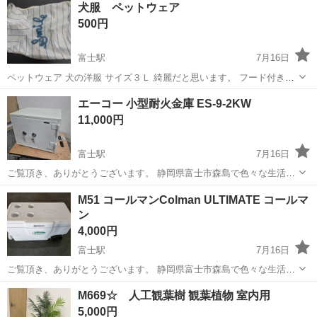
犬服 ペットウェア
500円
富士駅
7月16日
ペットウェア 犬の洋服 サイズ３Ｌ 綺麗だと思います。 フード付き、
リードホールあり。 洗濯済みです。
静岡
富士市
富士駅
その他
エーコー 小型耐火金庫 ES-9-2KW
11,000円
富士駅
7月16日
ご覧頂き、ありがとうございます。 静岡県富士市森島で色々な生活家
電を販売しております。 まとめてご購入して頂ければ、お値引きさせ
静岡
富士市
富士駅
その他
小型
M51 コールマンColman ULTIMATE コールマ
ていただきます！ 商品説明 エーコー 小型耐火金庫 ES-9-2KW 状態、
ン
付属品は写真...
4,000円
富士駅
7月16日
ご覧頂き、ありがとうございます。 静岡県富士市森島で色々な生活家
具を販売しております。 まとめてご購入して頂ければ、お値引きさせ
静岡
富士市
富士駅
その他
コールマン
M669☆ 人工観葉樹 観葉植物 室内用
ていただきます！ 商品説明 キズ汚れ臭いあり サイズ：80×39×43(h)セ
5,000円
ンチ ...