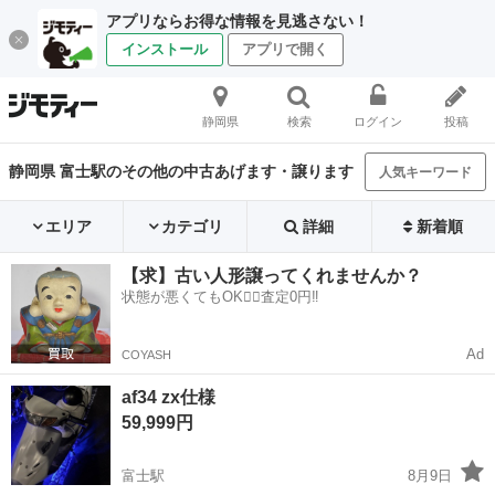
アプリならお得な情報を見逃さない！
インストール
アプリで開く
静岡県
検索
ログイン
投稿
静岡県 富士駅のその他の中古あげます・譲ります
人気キーワード
エリア
カテゴリ
詳細
新着順
【求】古い人形譲ってくれませんか？
状態が悪くてもOK🙆‍♀️査定0円‼️
Ad
COYASH
af34 zx仕様
59,999円
富士駅
8月9日