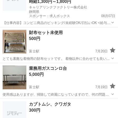
時給1,300円～1,800円
キャリアリンクファクトリー株式会社
静岡県
スポンサー：求人ボックス
08月07日
【仕事内容】コンビニ商品のピッキング/未経験OK/日払いOK <給与>
時給1300～1800円 <勤務地> 静岡県 焼津市 「社員を企業に派遣して
アルバイト・パート
財布セット未使用
終わり」ではありません/ 就業中のモチベーション維持やフォロー対応
500円
のために 派遣社...
富士駅
7月20日
とても素敵な着物用の財布セットです。 着物以外に合わせても良いと
思います^_^ 新品未使用ですが、 ※経年によるシミあり 画像1 がま口
静岡
富士市
富士駅
その他
セット
業務用ガスコンロ台
の近く
5,000円
富士駅
7月19日
使用感はありますが、掃除して綺麗になっていますので、何の問題も
なく使えます。 120✖️50✖️60
静岡
富士市
富士駅
その他
カブトムシ、クワガタ
300円