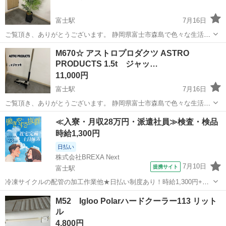
富士駅
7月16日
ご覧頂き、ありがとうございます。 静岡県富士市森島で色々な生活家
具を販売しております。 まとめてご購入して頂ければ、お値引きさせ
静岡
富士市
富士駅
その他
観葉植物
M670☆ アストロプロダクツ ASTRO
ていただきます！ 商品説明 美品！高さおよそ160cm 幅100cm 管理番
PRODUCTS 1.5t ジャッ…
号 M6...
11,000円
富士駅
7月16日
ご覧頂き、ありがとうございます。 静岡県富士市森島で色々な生活家
電を販売しております。 まとめてご購入して頂ければ、お値引きさせ
静岡
富士市
富士駅
その他
アストロプロダクツ
≪入寮・月収28万円・派遣社員≫検査・検品
ていただきます！ 商品説明 動作確認済み 管理番号 M670 ★配送相談
時給1,300円
可能！...
日払い
株式会社BREXA Next
7月10日
提携サイト
富士駅
冷凍サイクルの配管の加工作業他★日払い制度あり！時給1,300円+交
通費！未経験者活躍中◎20代～50代まで幅広い年代の男女スタッフが
静岡
富士市
富士駅
その他
M52 Igloo Polarハードクーラー113 リット
活躍中！日勤・土日祝休み！マイカー、自転車通勤OK！就業先食堂あ
ル
り！《静岡県富士市》 人...
4,800円