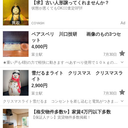
【求】古い人形譲ってくれませんか？
ての動画が必要でしたら、 お送り致します。
状態が悪くてもOK🙆‍♀️査定0円‼️
Ad
COYASH
ペアスベリ 川口技研 画像のもの3つセ
ット
4,000円
富士駅
7月30日
★重い戸も4割の力で軽快に動きます ぺあすべり使用で１０ｋｇの戸
が、従来敷居 使用時の4キロの戸と同じくらいの軽さで動きます。 ★
静岡
富士市
富士駅
その他
雪だるまライト クリスマス クリスマスラ
スベリゴマあの5つの山で脱線防止。 ★走行テスト10万回クリアー！
イト
2,900円
富士駅
7月30日
クリスマスライト雪だるま コンセントを差し込むと電気がつきま
す。 色褪せもあるかと思いますが、まだまだ使えます。 店舗で使って
静岡
富士市
富士駅
その他
雪だるま
【格安物件多数✨】家賃4万円以下多数
たのですが、置くところがないため使ってくださる方に^_^ 高さ 大
【保証人ナシ】賃貸物件多数掲載！
きさは後ほど載せます。