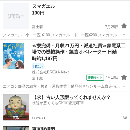
静岡
富士宮市
富士駅
その他
ミヤマクワガタ
ヌマガエル
100円
富士駅
7月28日
ヌマガエル 小 一匹 ¥100 ヌマガエル 中 一匹¥200 ヌマガエル
大 一匹¥300 ヌマガエル 混合 10匹 ¥500 入れ物をご持参下さ
静岡
富士宮市
富士駅
その他
≪寮完備・月収21万円・派遣社員≫家電系工
い。
場での機械操作・製造オペレーター 日勤
時給1,197円
日払い
株式会社BREXA Next
7月10日
提携サイト
富士駅
エアコン部品の組立・検査・運搬作業！備品付きワンルーム寮完備★
未経験活躍中！幅広い年齢の男女活躍中！嬉しい土日休み♪年間休日
静岡
富士市
富士駅
その他
【求】古い人形譲ってくれませんか？
126日！空調完備で働きやすい★1食170円～格安食堂利用可！《静岡
状態が悪くてもOK🙆‍♀️査定0円‼️
県富士市》 人気の工場のお仕事...
Ad
COYASH
東京駅模型