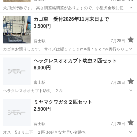
犬用歩行器です。 高さ調整幅調整がありますので、小型犬全般に使え
ると思います。 3ヶ月ほど使用しました。 4キロから5キロのトイプー
静岡
富士市
富士駅
その他
現状
カゴ車 受付2026年11月末日まで
ドルの介護用、歩行用に使用いたしました。 使用していたものなの
3,500円
で、現状でということでご了解い...
富士駅
7月28日
カゴ車お譲りします。 サイズは縦１７１ｃｍ×横７９ｃｍ×奥行６０ｃ
ｍになります。 車輪の動きが多少悪い物、ギシギシ音が鳴る物などが
静岡
富士市
富士駅
その他
ヘラクレスオオカブト幼虫２匹セット
ありますので メンテナンスが出来る方にオススメです。引き取り希望
6,000円
ですので リフト付きの...
富士駅
7月28日
ヘラクレスオオカブト幼虫 ２匹
静岡
富士宮市
富士駅
その他
ヘラクレスオオカブト
ミヤマクワガタ２匹セット
2,500円
富士駅
7月28日
オス 5ミリ上下 ２匹 お好きな方早い者勝ち