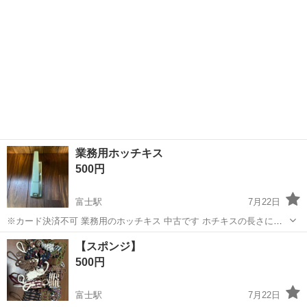
業務用ホッチキス
500円
富士駅
7月22日
※カード決済不可 業務用のホッチキス 中古です ホチキスの長さによ
って最大７５枚まで止めれます ※PPC用紙64g/m2(55kg)を綴じた場合
静岡
富士市
富士駅
その他
ホッチキス
【スポンジ】
の最大枚数の目安です。紙種や綴じ方によって、綴じられる枚数が少
500円
なくなるこ...
富士駅
7月22日