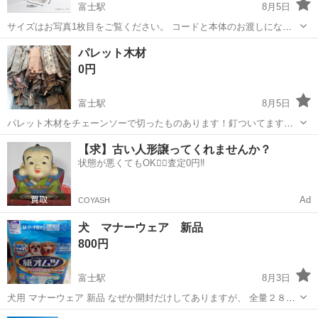
富士駅
8月5日
サイズはお写真1枚目をご覧ください。 コードと本体のお渡しになり
ます。 静音設計のファン付きで猫ちゃんも問題なくトイレの使用して
静岡
富士市
富士駅
その他
トイレ
パレット木材
くれます☺︎ ファンがついているので、空気清浄機がなくてもうんちや
0円
おしっこの匂いかなり軽減さ...
富士駅
8月5日
パレット木材をチェーンソーで切ったものあります！釘ついてます！
近隣なら無料で配達致します！釘無いものもあり。
静岡
富士市
富士駅
その他
木材
【求】古い人形譲ってくれませんか？
状態が悪くてもOK🙆‍♀️査定0円‼️
Ad
COYASH
犬 マナーウェア 新品
800円
富士駅
8月3日
犬用 マナーウェア 新品 なぜか開封だけしてありますが、 全量２８枚
あります。 ＋３枚
静岡
富士市
富士駅
その他
新品