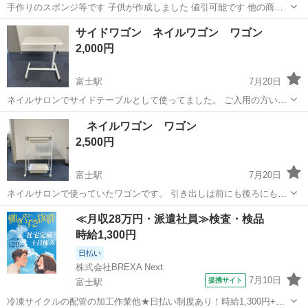
手作りのスポンジ等です 子供が作成しました 値引可能です 他の商品
とセットであれば大幅な値下げをしますので宜しくお願いします
静岡
富士市
富士駅
その他
商品
サイドワゴン ネイルワゴン ワゴン
2,000円
富士駅
7月20日
ネイルサロンでサイドテーブルとして使ってました。 ご入用の方いか
がですか？^_^
静岡
富士市
富士駅
その他
ネイルワゴン
ネイルワゴン ワゴン
2,500円
富士駅
7月20日
ネイルサロンで使っていたワゴンです。 引き出しは前にも後ろにも引
き出せて便利です。 ※ネジ錆あり 割と綺麗です。 さっと掃除しまし
静岡
富士市
富士駅
その他
ネイルワゴン
≪月収28万円・派遣社員≫検査・検品
たが、 あとはエタノールかワイプで拭けば取れる汚れだと思います。
時給1,300円
ご入用の方いかがですか...
日払い
株式会社BREXA Next
7月10日
提携サイト
富士駅
冷凍サイクルの配管の加工作業他★日払い制度あり！時給1,300円+交