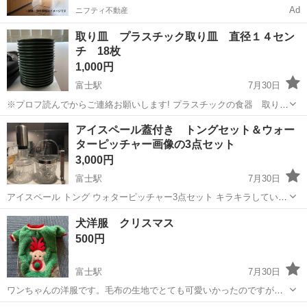
Ad
ニフティ不動産
取り皿 プラスチック取り皿 直径１４セン
チ 18枚
1,000円
富士駅
7月30日
※プロフ読んでからご連絡お願いします! プラスチックの食器 取り皿
です 直径１4センチ 18枚
静岡
富士市
富士駅
その他
プラスチック
アイスペール蓋付き トングセット＆ウォー
ターピッチャー画像の3点セット
3,000円
富士駅
7月30日
アイスペール トング ウォターピッチャー3点セット キラキラしていて
とても素敵です。 家飲み用にいかがですか？
静岡
富士市
富士駅
その他
アイスペール
犬洋服 クリスマス
500円
富士駅
7月30日
ワンちゃんの洋服です。毛布の生地でとても可愛いかったのですが、
小さかったので出品です😿 写真がうまく撮れずしらっちゃけて見えま