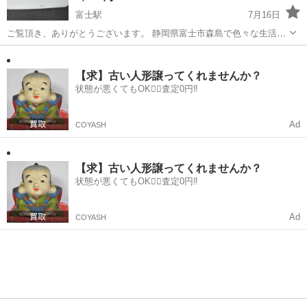
富士駅
7月16日
ご覧頂き、ありがとうございます。 静岡県富士市森島で色々な生活家
具を販売しております。 まとめてご購入して頂ければ、お値引きさせ
静岡
富士市
富士駅
その他
Igloo
ていただきます！ 商品説明 汚れあり 管理番号 ★配送相談可能！★ 森
島492-...
【求】古い人形譲ってくれませんか？
状態が悪くてもOK🙆‍♀️査定0円‼️
Ad
COYASH
【求】古い人形譲ってくれませんか？
状態が悪くてもOK🙆‍♀️査定0円‼️
Ad
COYASH