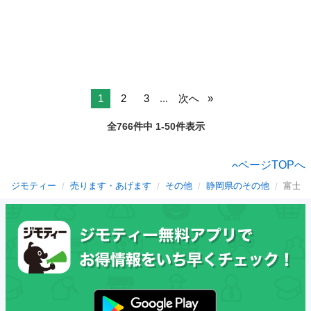
1
2
3
...
次へ
全766件中 1-50件表示
ページTOPへ
ジモティー
売ります・あげます
その他
静岡県のその他
富士駅