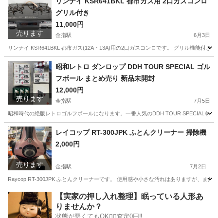
リンナイ KSR641BKL 都市ガス用 2口ガスコンロ
グリル付き
11,000円
売ります
金指駅
6月3日
リンナイ KSR641BKL 都市ガス(12A・13A)用の2口ガスコンロです。 グリル
静岡
浜松市
金指駅
調理器具
KSR
昭和レトロ ダンロップ DDH TOUR SPECIAL ゴル
フボール まとめ売り 新品未開封
12,000円
売ります
金指駅
7月5日
昭和時代の絶版レトロゴルフボールになります。一番人気のDDH TOUR SPECIALを中
静岡
浜松市
金指駅
ゴルフ
レイコップ RT-300JPK ふとんクリーナー 掃除機
2,000円
売ります
金指駅
7月2日
Raycop RT-300JPK ふとんクリーナーです。 使用感や小さな汚れはありますが
静岡
浜松市
金指駅
生活家電
クリーナー
【実家の押し入れ整理】眠っている人形あ
りませんか？
状態が悪くてもOK🙆‍♀️査定0円‼️