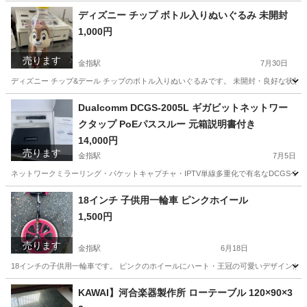
静岡
浜松市
金指駅
その他
ディズニー チップ ボトル入りぬいぐるみ 未開封
1,000円
売ります
金指駅
7月30日
ディズニー チップ&デール チップのボトル入りぬいぐるみです。 未開封・良好な状
静岡
浜松市
金指駅
おもちゃ
チップ
Dualcomm DCGS-2005L ギガビットネットワー
クタップ PoEパススルー 元箱説明書付き
14,000円
売ります
金指駅
7月5日
ネットワークミラーリング・パケットキャプチャ・IPTV単線多重化で有名なDCGS-20
静岡
浜松市
金指駅
その他
18インチ 子供用一輪車 ピンクホイール
1,500円
売ります
金指駅
6月18日
18インチの子供用一輪車です。 ピンクのホイールにハート・王冠の可愛いデザインが入
静岡
浜松市
金指駅
一輪車
KAWAI】河合楽器製作所 ローテーブル 120×90×3