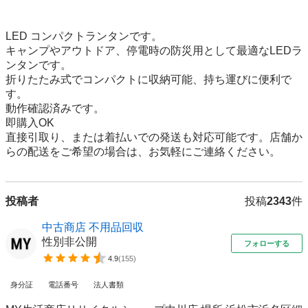
LED コンパクトランタンです。

キャンプやアウトドア、停電時の防災用として最適なLEDラ
ンタンです。

折りたたみ式でコンパクトに収納可能、持ち運びに便利で
す。

動作確認済みです。

即購入OK

直接引取り、または着払いでの発送も対応可能です。店舗か
らの配送をご希望の場合は、お気軽にご連絡ください。
投稿者
投稿
2343
件
中古商店 不用品回収
性別非公開
フォローする
4.9
(
155
)
身分証
電話番号
法人書類