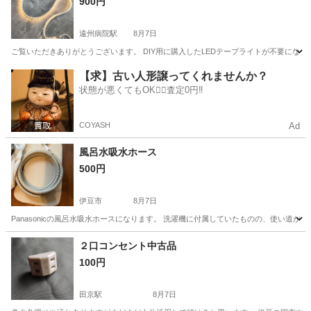
900円
遠州病院駅
8月7日
ご覧いただきありがとうございます。 DIY用に購入したLEDテープライトが不要になりましたの
静岡
浜松市
遠州病院駅
その他
LED
【求】古い人形譲ってくれませんか？
状態が悪くてもOK🙆‍♀️査定0円‼️
COYASH
Ad
風呂水吸水ホース
500円
伊豆市
8月7日
Panasonicの風呂水吸水ホースになります。 洗濯機に付属していたものの、使い道
静岡
伊豆市
生活家電
２口コンセント中古品
100円
田京駅
8月7日