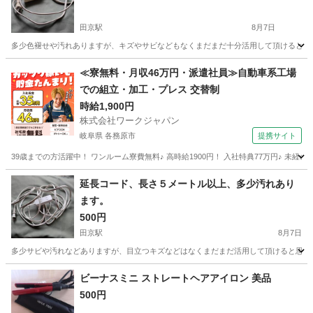
田京駅
8月7日
多少色褪せや汚れありますが、キズやサビなどもなくまだまだ十分活用して頂けると思い
静岡
伊豆の国市
田京駅
生活家電
延長コード
≪寮無料・月収46万円・派遣社員≫自動車系工場
での組立・加工・プレス 交替制
時給1,900円
株式会社ワークジャパン
岐阜県 各務原市
提携サイト
39歳までの方活躍中！ ワンルーム寮費無料♪ 高時給1900円！ 入社特典77万円♪ 未
岐阜
各務原市
その他
延長コード、長さ５メートル以上、多少汚れあり
ます。
500円
田京駅
8月7日
多少サビや汚れなどありますが、目立つキズなどはなくまだまだ活用して頂けると思いま
静岡
伊豆の国市
田京駅
その他
延長コード
ビーナスミニ ストレートヘアアイロン 美品
500円