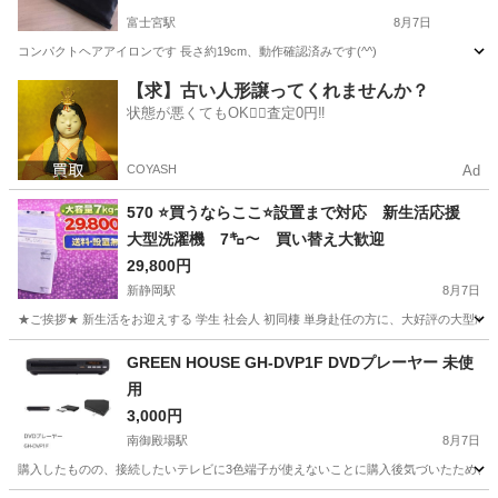
富士宮駅
8月7日
コンパクトヘアアイロンです 長さ約19cm、動作確認済みです(^^)
静岡
富士宮市
富士宮駅
美容家電
ヘアアイロン
【求】古い人形譲ってくれませんか？
状態が悪くてもOK🙆‍♀️査定0円‼️
COYASH
Ad
570 ⭐️買うならここ⭐️設置まで対応 新生活応援
大型洗濯機 7㌔〜 買い替え大歓迎
29,800円
新静岡駅
8月7日
★ご挨拶★ 新生活をお迎えする 学生 社会人 初同棲 単身赴任の方に、大好評の大型冷
静岡
静岡市
新静岡駅
生活家電
商品
GREEN HOUSE GH-DVP1F DVDプレーヤー 未使
用
3,000円
南御殿場駅
8月7日
購入したものの、接続したいテレビに3色端子が使えないことに購入後気づいたため、出品します