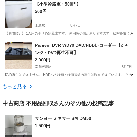
静岡
御殿場市
南御殿場駅
映像プレーヤー、レコーダー
【小型冷蔵庫・500円】
500円
DVD
上島駅
8月7日
【期間限定】 1人用の小さめ冷蔵庫です。 使用感や傷がありますので、状態を気にされ
静岡
浜松市
上島駅
キッチン家電
Pioneer DVR-WD70 DVD/HDDレコーダー【ジャ
ンク・DVD再生不可】
2,000円
南御殿場駅
8月7日
DVD再生はできません。 HDDへの録画・録画番組の再生は現在できています。 そ
静岡
御殿場市
南御殿場駅
映像プレーヤー、レコーダー
もっと見る
中古商店 不用品回収
さんのその他の投稿記事：
サンヨー ミキサー SM-DM50
1,500円