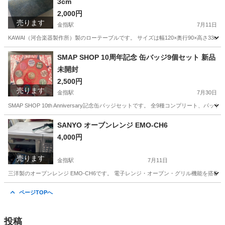
3cm
2,000円
売ります
金指駅
7月11日
KAWAI（河合楽器製作所）製のローテーブルです。 サイズは幅120×奥行90×高さ3
静岡
浜松市
金指駅
テーブル
KAWAI
SMAP SHOP 10周年記念 缶バッジ9個セット 新品
未開封
2,500円
売ります
金指駅
7月30日
SMAP SHOP 10th Anniversary記念缶バッジセットです。 全9種コンプ
静岡
浜松市
金指駅
その他
缶バッジ
SANYO オーブンレンジ EMO‑CH6
4,000円
売ります
金指駅
7月11日
三洋製のオーブンレンジ EMO‑CH6です。 電子レンジ・オーブン・グリル機能を搭載
静岡
浜松市
金指駅
キッチン家電
SANYO
ページTOPへ
投稿