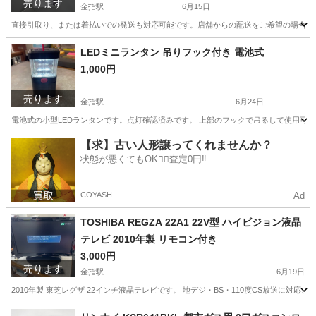
売ります
金指駅
6月15日
直接引取り、または着払いでの発送も対応可能です。店舗からの配送をご希望の場合は、お気
静岡
浜松市
金指駅
家電
ミキサー
LEDミニランタン 吊りフック付き 電池式
1,000円
売ります
金指駅
6月24日
電池式の小型LEDランタンです。点灯確認済みです。 上部のフックで吊るして使用可
静岡
浜松市
金指駅
その他
【求】古い人形譲ってくれませんか？
状態が悪くてもOK🙆‍♀️査定0円‼️
COYASH
Ad
TOSHIBA REGZA 22A1 22V型 ハイビジョン液晶
テレビ 2010年製 リモコン付き
3,000円
売ります
金指駅
6月19日
2010年製 東芝レグザ 22インチ液晶テレビです。 地デジ・BS・110度CS放送に対応
静岡
浜松市
金指駅
テレビ
2010年製