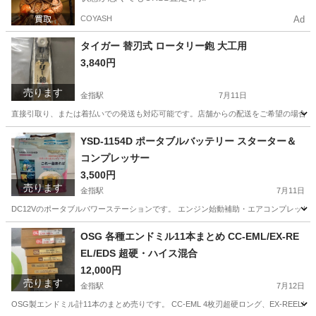
COYASH
Ad
タイガー 替刃式 ロータリー鉋 大工用
3,840円
売ります
金指駅
7月11日
直接引取り、または着払いでの発送も対応可能です。店舗からの配送をご希望の場合は、
静岡
浜松市
金指駅
その他
ロータリー
YSD‑1154D ポータブルバッテリー スターター＆
コンプレッサー
3,500円
売ります
金指駅
7月11日
DC12Vのポータブルパワーステーションです。 エンジン始動補助・エアコンプレッサ
静岡
浜松市
金指駅
その他
コンプレッサー
OSG 各種エンドミル11本まとめ CC-EML/EX-RE
EL/EDS 超硬・ハイス混合
12,000円
売ります
金指駅
7月12日
OSG製エンドミル計11本のまとめ売りです。 CC-EML 4枚刃超硬ロング、EX-REEL