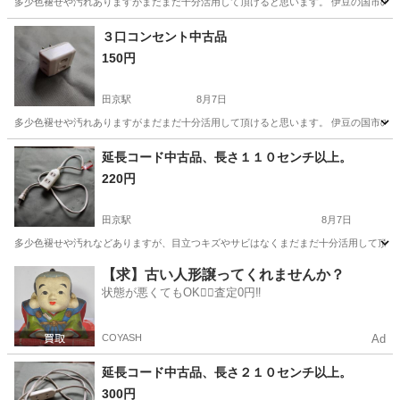
多少色褪せや汚れありますがまだまだ十分活用して頂けると思います。 伊豆の国市の自
静岡
沼津市
田京駅
生活家電
郵便受け
３口コンセント中古品
150円
田京駅
8月7日
多少色褪せや汚れありますがまだまだ十分活用して頂けると思います。 伊豆の国市の自
静岡
沼津市
田京駅
生活家電
郵便受け
延長コード中古品、長さ１１０センチ以上。
220円
田京駅
8月7日
多少色褪せや汚れなどありますが、目立つキズやサビはなくまだまだ十分活用して頂ける
静岡
伊豆の国市
田京駅
生活家電
延長コード
【求】古い人形譲ってくれませんか？
状態が悪くてもOK🙆‍♀️査定0円‼️
COYASH
Ad
延長コード中古品、長さ２１０センチ以上。
300円