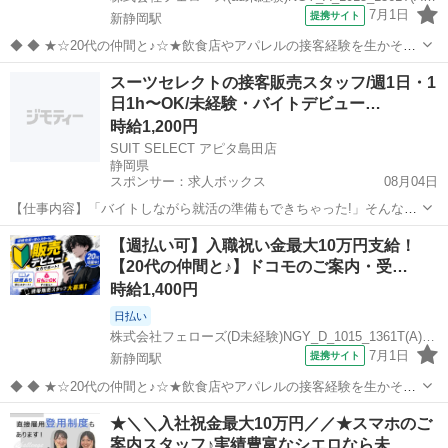
7月1日
提携サイト
新静岡駅
◆ ◆ ★☆20代の仲間と♪☆★飲食店やアパレルの接客経験を生かそ
う!! 携帯販売って難しそう・・という方でも安心！ みんな飲食店やコ
静岡
静岡市
新静岡駅
携帯ショップ
スーツセレクトの接客販売スタッフ/週1日・1
ンビニの接客経験者◎ 未経験の方が大半を占めるお仕事なんです(=ﾟ
日1h〜OK/未経験・バイトデビュー…
ωﾟ)ﾉ 【スピー...
時給1,200円
SUIT SELECT アピタ島田店
静岡県
スポンサー：求人ボックス
08月04日
【仕事内容】「バイトしながら就活の準備もできちゃった!」そんな先
輩が多数活躍中! ネクタイの結び方が分からなくても大丈夫。一から丁
アルバイト・パート
【週払い可】入職祝い金最大10万円支給！
寧に教えるので未経験でも安心です 週1日・1日1時間〜OKの柔軟シフ
【20代の仲間と♪】ドコモのご案内・受…
トだから、授業やサークル、テスト...
時給1,400円
日払い
株式会社フェローズ(D未経験)NGY_D_1015_1361T(A)(NGY)
7月1日
提携サイト
新静岡駅
◆ ◆ ★☆20代の仲間と♪☆★飲食店やアパレルの接客経験を生かそ
う!! みんな知っているドコモのお仕事(^^) 携帯販売って難しそう・・
静岡
静岡市
新静岡駅
携帯ショップ
★＼＼入社祝金最大10万円／／★スマホのご
という方でも安心。 みんな飲食店やコンビニの接客経験者なんです◎
案内スタッフ♪実績豊富なシエロなら未…
週5で安定×し...