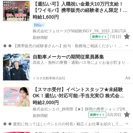
アルバイト・パート
【週払い可】入職祝い金最大10万円支給！
ン」 そしてモードラインのヒューゴなど、それぞれ顧客に合わせてブ
【ワイモバ】携帯販売の経験者さん限定！…
ランドを展開しています。...
時給1,600円
日払い
株式会社フェローズ(YM経験)NGY_YK_1015_1361T(A)(NGY)
7月1日
提携サイト
新静岡駅
◆ ◆ 【携帯販売の経験者さんへ】給与・勤務地ご相談ください！ 給
与と勤務地で悩んでいる経験者さんや、 他業種から戻ってくる経験者
静岡
静岡市
新静岡駅
携帯ショップ
自動車メーカーの期間従業員募集
さんが増えています。 経験者さんならではの悩み、お聞かせくださ
高収入・無料の寮費・通勤バス等によりお金が貯まりや
い！ 一次請けだから出来る...
すい環境
Ad
トヨタ自動車株式会社
【スマホ受付】イベントスタッフ★未経験
OK！週払い対応可能♪手当充実◎ 株式会…
時給2,000円
株式会社シエロ_静岡県【★】静岡の携帯ショップ2/KB6
6月20日
提携サイト
新静岡駅
◆ ◆ 最初に知ってほしい!!シエロの特長♪ 幅広くお仕事を紹介してい
る当社！ 専任のコーディネーターがあなたの希望をしっかりお伺いし
静岡
静岡市
新静岡駅
携帯ショップ