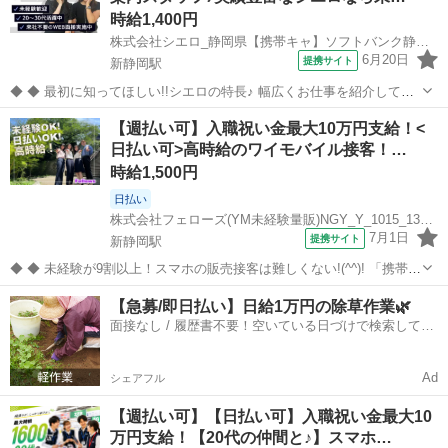
時給1,400円
株式会社シエロ_静岡県【携帯キャ】ソフトバンク静岡/AF5(1)
6月20日
提携サイト
新静岡駅
◆ ◆ 最初に知ってほしい!!シエロの特長♪ 幅広くお仕事を紹介してい
る当社！ 専任のコーディネーターがあなたの希望をしっかりお伺いし
静岡
静岡市
新静岡駅
携帯ショップ
【週払い可】入職祝い金最大10万円支給！<
てお仕事探しに丁寧に向き合います！ ＼入社祝い金最大10万円＋週払
日払い可>高時給のワイモバイル接客！…
い制度あり♪／ 高...
時給1,500円
日払い
株式会社フェローズ(YM未経験量販)NGY_Y_1015_1361T(A)(NGY)
7月1日
提携サイト
新静岡駅
◆ ◆ 未経験が9割以上！スマホの販売接客は難しくない!(^^)! 「携帯販
売はハードルが高そう・・・」という方でも安心！ 実は未経験の方が
静岡
静岡市
新静岡駅
携帯ショップ
【急募/即日払い】日給1万円の除草作業🌿
大半を占めるお仕事なんです！ サポート体制にも自信があります(=ﾟ
面接なし / 履歴書不要！空いている日づけで検索して即
ωﾟ)ﾉ 来...
日はたらける✨
Ad
シェアフル
【週払い可】【日払い可】入職祝い金最大10
万円支給！【20代の仲間と♪】スマホ…