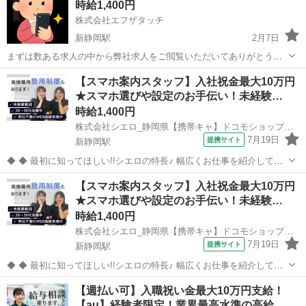
時給1,400円
株式会社エフザタッチ
新静岡駅
2月7日
まずは数ある求人の中から弊社求人をご閲覧いただいてありがとうご
ざいます⭕ 弊社静岡県内での事業拡大に伴い募集をすることになりし
静岡
静岡市
新静岡駅
携帯ショップ
ティッシュ
【スマホ案内スタッフ】入社祝金最大10万円
ま🎉🎉 お仕事の内容は家電量販店、携帯ショップ、商業施設にてスマ
★スマホ選びや設定のお手伝い！未経験…
ホやインターネットサー...
時給1,400円
株式会社シエロ_静岡県【携帯キャ】ドコモショップ新静岡店/AF5
7月19日
提携サイト
新静岡駅
◆ ◆ 最初に知ってほしい!!シエロの特長♪ 幅広くお仕事を紹介してい
る当社！ 専任のコーディネーターがあなたの希望をしっかりお伺いし
静岡
静岡市
新静岡駅
携帯ショップ
【スマホ案内スタッフ】入社祝金最大10万円
て、お仕事探しに丁寧に向き合います！ ＼＼うれしい高収入×週払い♪
★スマホ選びや設定のお手伝い！未経験…
／／ 高収入でしっか...
時給1,400円
株式会社シエロ_静岡県【携帯キャ】ドコモショップ新静岡店/AF5
7月19日
提携サイト
新静岡駅
◆ ◆ 最初に知ってほしい!!シエロの特長♪ 幅広くお仕事を紹介してい
る当社！ 専任のコーディネーターがあなたの希望をしっかりお伺いし
静岡
静岡市
新静岡駅
携帯ショップ
【週払い可】入職祝い金最大10万円支給！
て、お仕事探しに丁寧に向き合います！ ＼＼うれしい高収入×週払い♪
【au】経験者限定！業界最高水準の高給…