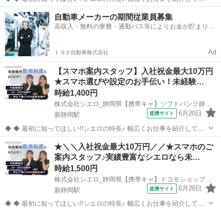
る当社！ 専任のコーディネーターがあなたの希望をしっかりお伺いし
静岡
静岡市
新静岡駅
携帯ショップ
自動車メーカーの期間従業員募集
てお仕事探しに丁寧に向き合います！ ＼入社祝い金最大10万円＋週払
高収入・無料の寮費・通勤バス等によりお金が貯まりや
い制度あり♪／ 高...
すい環境
Ad
トヨタ自動車株式会社
【スマホ案内スタッフ】入社祝金最大10万円
★スマホ選びや設定のお手伝い！未経験…
時給1,400円
株式会社シエロ_静岡県【携帯キャ】ソフトバンク静岡/AF5(1)
6月20日
提携サイト
新静岡駅
◆ ◆ 最初に知ってほしい!!シエロの特長♪ 幅広くお仕事を紹介してい
る当社！ 専任のコーディネーターがあなたの希望をしっかりお伺いし
静岡
静岡市
新静岡駅
携帯ショップ
★＼＼入社祝金最大10万円／／★スマホのご
てお仕事探しに丁寧に向き合います！ ＼入社祝い金最大10万円＋週払
案内スタッフ♪実績豊富なシエロなら未…
い制度あり♪／ 高...
時給1,500円
株式会社シエロ_静岡県【携帯キャ】ドコモショップ静岡安東店/AF5
6月20日
提携サイト
新静岡駅
◆ ◆ 最初に知ってほしい!!シエロの特長♪ 幅広くお仕事を紹介してい
る当社！ 専任のコーディネーターがあなたの希望をしっかりお伺いし
静岡
静岡市
新静岡駅
携帯ショップ