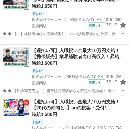
／／ 高収入でしっか...
時給1,650円
日払い
株式会社フェローズ(au経験量販)NGY_AK_1015_1361T(A)(NGY)
7月1日
提携サイト
新静岡駅
◆ ◆ 【au】経験者向けの高時給案件！ auの接客販売のお仕事！弊社
は給与にこだわります！ 携帯販売のご経験をお持ちの方はご相談くだ
静岡
静岡市
新静岡駅
携帯ショップ
さい。 ※キャリアは不問です！ 【日払い可】給与のもらい方を選べ
【週払い可】入職祝い金最大10万円支給！
る！ 日払いを週単位...
【携帯販売】業界経験者向け高収入！昇給…
時給1,600円
日払い
株式会社フェローズ(SB経験量販)NGY_SK_1015_1361T(A)(NGY)
7月1日
提携サイト
新静岡駅
◆ ◆ 【月給30万円も！】携帯販売経験者さん限定の高給与！ 今の給
与や、待遇がなかなか変わらないことに疑問を感じている方、 今の会
静岡
静岡市
新静岡駅
携帯ショップ
【週払い可】入職祝い金最大10万円支給！
社の将来性に不安を感じている方、まずはお話を聞かせてください！
【20代の仲間と♪】auの接客・受付/…
来社不要のWEB面接O...
時給1,500円
日払い
株式会社フェローズ(au未経験)NGY_A_1015_1361T(A)(NGY)