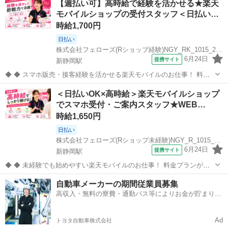
【週払い可】高時給で経験を活かせる★楽天
て、お仕事探しに丁寧に向き合います！ ＼＼うれしい高収入×週払い♪
モバイルショップの受付スタッフ＜日払い…
／／ 高収入でしっか...
時給1,700円
日払い
株式会社フェローズ(Rショップ経験)NGY_RK_1015_2768S(A)(NGY)
6月24日
提携サイト
新静岡駅
◆ ◆ スマホ販売・接客経験を活かせる楽天モバイルのお仕事！ 料金
プランがシンプルなので、他キャリアでの経験がある方も覚えやすい
静岡
静岡市
新静岡駅
携帯ショップ
＜日払いOK×高時給＞楽天モバイルショップ
のがポイント♪ お任せするのは、お客様への受付対応やプラン・機種
でスマホ受付・ご案内スタッフ★WEB…
のご案内、契約サポートなど...
時給1,650円
日払い
株式会社フェローズ(Rショップ未経験)NGY_R_1015_2768S(A)(NGY)
6月24日
提携サイト
新静岡駅
◆ ◆ 未経験でも始めやすい楽天モバイルのお仕事！ 料金プランがシ
ンプルなので、スマホ販売が初めての方でも覚えやすいのがポイント♪
静岡
静岡市
新静岡駅
携帯ショップ
自動車メーカーの期間従業員募集
最初はお客様へのお声がけや受付、カンタンなご案内からスタート！
高収入・無料の寮費・通勤バス等によりお金が貯まりや
慣れてきたら、プランや...
すい環境
Ad
トヨタ自動車株式会社