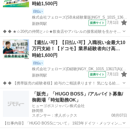
時給1,500円
日払い
株式会社フェローズ(SB未経験量販)NGY_S_1015_1361T(A)(NGY)
7月1日
提携サイト
新静岡駅
◆ ◆ ★☆20代の仲間と♪☆★飲食店やアパレルの接客経験を生かそ
う!! 携帯販売って難しそう・・という方でも安心！ みんな飲食店やコ
静岡
静岡市
新静岡駅
携帯ショップ
【週払い可】【日払い可】入職祝い金最大10
ンビニの接客経験者◎ 未経験の方が大半を占めるお仕事なんです(=ﾟ
万円支給！【ドコモ】業界経験者向け高…
ωﾟ)ﾉ 【日払い...
時給1,600円
日払い
株式会社フェローズ(D経験)NGY_DK_1015_1361T(A)(NGY)
7月1日
提携サイト
新静岡駅
◆ ◆ 【携帯販売の経験者様】給与のご相談承ります！ 気になる給与
面は、ご希望に添えるようにしっかり相談いたします。 「給与を改善
静岡
静岡市
新静岡駅
携帯ショップ
「販売」「HUGO BOSS」/アルバイト募集/
したい」「将来のことを考えていきたい」という経験者さんを応援し
御殿場「時短勤務OK」
ます。 来社不要のWEB面...
ヒューゴボスジャパン株式会社
静岡県
スポンサー：求人ボックス
08月07日
【仕事内容】「HUGO BOSSについて」 1923年ドイツ・メッツィンゲ
ンにて創立。 コアラインのボス 「ボス ブラック、ボス セレクショ