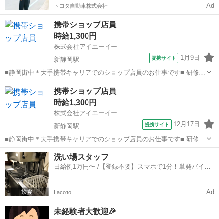
Ad
トヨタ自動車株式会社
携帯ショップ店員
時給1,300円
株式会社アイエーイー
1月9日
提携サイト
新静岡駅
■静岡街中＊大手携帯キャリアでのショップ店員のお仕事です■ 研修期
間→1～3ヶ月あり、業界についての座学や店舗内での業務研修など、1
静岡
静岡市
新静岡駅
携帯ショップ
携帯ショップ店員
からゆっくりと教育がありますので未経験スタートでもOKなお仕事で
時給1,300円
す♪ 個人ノルマ(目標)が...
株式会社アイエーイー
12月17日
提携サイト
新静岡駅
■静岡街中＊大手携帯キャリアでのショップ店員のお仕事です■ 研修期
間→1～3ヶ月あり、業界についての座学や店舗内での業務研修など、1
静岡
静岡市
新静岡駅
携帯ショップ
洗い場スタッフ
からゆっくりと教育がありますので未経験スタートでもOKなお仕事で
日給例1万円〜 /【登録不要】スマホで1分！単発バイト
す♪ 個人ノルマ(目標)が...
一括検索✨
Ad
Lacotto
未経験者大歓迎🎉