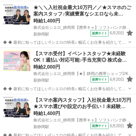
★＼＼入社祝金最大10万円／／★スマホのご
案内スタッフ♪実績豊富なシエロなら未…
時給1,400円
株式会社シエロ_静岡県【携帯キャ】ソフトバンク静岡/AF5(1)
6月20日
提携サイト
新静岡駅
◆ ◆ 最初に知ってほしい!!シエロの特長♪ 幅広くお仕事を紹介してい
る当社！ 専任のコーディネーターがあなたの希望をしっかりお伺いし
静岡
静岡市
新静岡駅
携帯ショップ
【スマホ受付】イベントスタッフ★未経験
てお仕事探しに丁寧に向き合います！ ＼入社祝い金最大10万円＋週払
OK！週払い対応可能♪手当充実◎ 株式会…
い制度あり♪／ 高...
時給2,000円
株式会社シエロ_静岡県【★】静岡の携帯ショップ2/KB6
6月20日
提携サイト
新静岡駅
◆ ◆ 最初に知ってほしい!!シエロの特長♪ 幅広くお仕事を紹介してい
る当社！ 専任のコーディネーターがあなたの希望をしっかりお伺いし
静岡
静岡市
新静岡駅
携帯ショップ
【スマホ案内スタッフ】入社祝金最大10万円
て、お仕事探しに丁寧に向き合います！ ＼＼うれしい高収入×週払い♪
★スマホ選びや設定のお手伝い！未経験…
／／ 高収入でしっか...
時給1,400円
株式会社シエロ_静岡県【携帯キャ】ソフトバンク静岡/AF5(1)
6月20日
提携サイト
新静岡駅
◆ ◆ 最初に知ってほしい!!シエロの特長♪ 幅広くお仕事を紹介してい