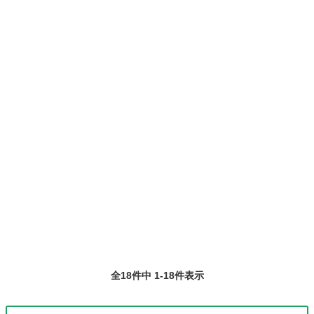
て、お仕事探しに丁寧に向き合います！ ＼＼うれしい高収入×週払い♪
／／ 高収入でしっか...
全18件中 1-18件表示