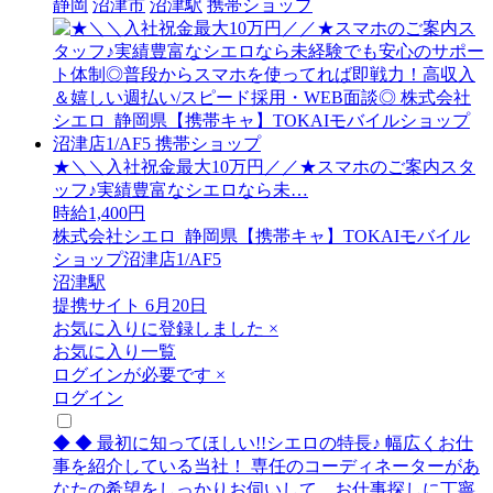
静岡
沼津市
沼津駅
携帯ショップ
★＼＼入社祝金最大10万円／／★スマホのご案内スタ
ッフ♪実績豊富なシエロなら未…
時給1,400円
株式会社シエロ_静岡県【携帯キャ】TOKAIモバイル
ショップ沼津店1/AF5
沼津駅
提携サイト
6月20日
お気に入りに登録しました
×
お気に入り一覧
ログインが必要です
×
ログイン
◆ ◆ 最初に知ってほしい!!シエロの特長♪ 幅広くお仕
事を紹介している当社！ 専任のコーディネーターがあ
なたの希望をしっかりお伺いして、お仕事探しに丁寧