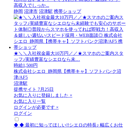
高収入でしっか...
静岡
沼津市
沼津駅
携帯ショップ
★＼＼入社祝金最大10万円／／★スマホのご案内スタ
ッフ♪実績豊富なシエロなら未…
時給1,500円
株式会社シエロ_静岡県【携帯キャ】ソフトバンク沼
津/AF5
沼津駅
提携サイト
7月25日
お気に入りに登録しました
×
お気に入り一覧
ログインが必要です
×
ログイン
◆ ◆ 最初に知ってほしい!!シエロの特長♪ 幅広くお仕