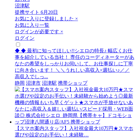
沼津駅
提携サイト
6月20日
お気に入りに登録しました
×
お気に入り一覧
ログインが必要です
×
ログイン
◆ ◆ 最初に知ってほしい!!シエロの特長♪ 幅広くお仕
事を紹介している当社！ 専任のコーディネーターがあ
なたの希望をしっかりお伺いして、お仕事探しに丁寧
に向き合います！ ＼＼うれしい高収入×週払い♪／／
高収入でしっ...
静岡
沼津市
沼津駅
携帯ショップ
【スマホ案内スタッフ】入社祝金最大10万円★スマホ
選びや設定のお手伝い！未経験…