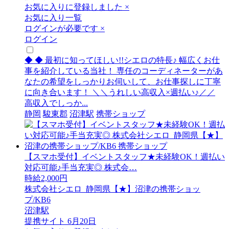
お気に入りに登録しました
×
お気に入り一覧
ログインが必要です
×
ログイン
◆ ◆ 最初に知ってほしい!!シエロの特長♪ 幅広くお仕
事を紹介している当社！ 専任のコーディネーターがあ
なたの希望をしっかりお伺いして、お仕事探しに丁寧
に向き合います！ ＼＼うれしい高収入×週払い♪／／
高収入でしっか...
静岡
駿東郡
沼津駅
携帯ショップ
【スマホ受付】イベントスタッフ★未経験OK！週払い
対応可能♪手当充実◎ 株式会…
時給2,000円
株式会社シエロ_静岡県【★】沼津の携帯ショッ
プ/KB6
沼津駅
提携サイト
6月20日