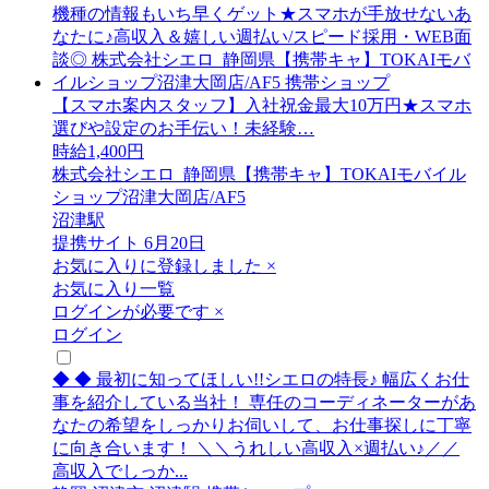
【スマホ案内スタッフ】入社祝金最大10万円★スマホ
選びや設定のお手伝い！未経験…
時給1,400円
株式会社シエロ_静岡県【携帯キャ】TOKAIモバイル
ショップ沼津大岡店/AF5
沼津駅
提携サイト
6月20日
お気に入りに登録しました
×
お気に入り一覧
ログインが必要です
×
ログイン
◆ ◆ 最初に知ってほしい!!シエロの特長♪ 幅広くお仕
事を紹介している当社！ 専任のコーディネーターがあ
なたの希望をしっかりお伺いして、お仕事探しに丁寧
に向き合います！ ＼＼うれしい高収入×週払い♪／／
高収入でしっか...