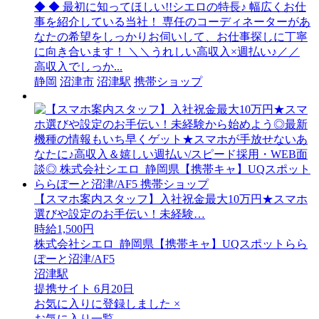
◆ ◆ 最初に知ってほしい!!シエロの特長♪ 幅広くお仕
事を紹介している当社！ 専任のコーディネーターがあ
なたの希望をしっかりお伺いして、お仕事探しに丁寧
に向き合います！ ＼＼うれしい高収入×週払い♪／／
高収入でしっか...
静岡
沼津市
沼津駅
携帯ショップ
【スマホ案内スタッフ】入社祝金最大10万円★スマホ
選びや設定のお手伝い！未経験…
時給1,500円
株式会社シエロ_静岡県【携帯キャ】UQスポットらら
ぽーと沼津/AF5
沼津駅
提携サイト
6月20日
お気に入りに登録しました
×
お気に入り一覧