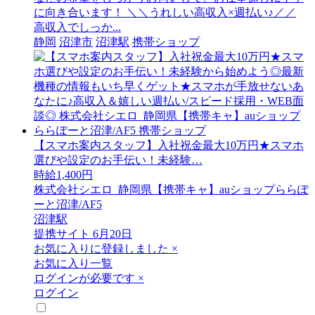
に向き合います！ ＼＼うれしい高収入×週払い♪／／
高収入でしっか...
静岡
沼津市
沼津駅
携帯ショップ
【スマホ案内スタッフ】入社祝金最大10万円★スマホ
選びや設定のお手伝い！未経験…
時給1,400円
株式会社シエロ_静岡県【携帯キャ】auショップららぽ
ーと沼津/AF5
沼津駅
提携サイト
6月20日
お気に入りに登録しました
×
お気に入り一覧
ログインが必要です
×
ログイン