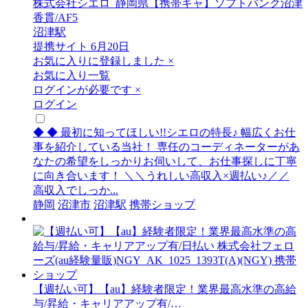
株式会社シエロ_静岡県【携帯キャ】ソフトバンク沼津
香貫/AF5
沼津駅
提携サイト
6月20日
お気に入りに登録しました
×
お気に入り一覧
ログインが必要です
×
ログイン
◆ ◆ 最初に知ってほしい!!シエロの特長♪ 幅広くお仕
事を紹介している当社！ 専任のコーディネーターがあ
なたの希望をしっかりお伺いして、お仕事探しに丁寧
に向き合います！ ＼＼うれしい高収入×週払い♪／／
高収入でしっか...
静岡
沼津市
沼津駅
携帯ショップ
【週払い可】【au】経験者限定！業界最高水準の高給
与/昇給・キャリアアップ有/…