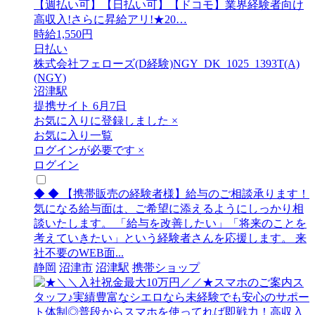
【週払い可】【日払い可】【ドコモ】業界経験者向け
高収入!さらに昇給アリ!★20…
時給1,550円
日払い
株式会社フェローズ(D経験)NGY_DK_1025_1393T(A)
(NGY)
沼津駅
提携サイト
6月7日
お気に入りに登録しました
×
お気に入り一覧
ログインが必要です
×
ログイン
◆ ◆ 【携帯販売の経験者様】給与のご相談承ります！
気になる給与面は、ご希望に添えるようにしっかり相
談いたします。 「給与を改善したい」「将来のことを
考えていきたい」という経験者さんを応援します。 来
社不要のWEB面...
静岡
沼津市
沼津駅
携帯ショップ