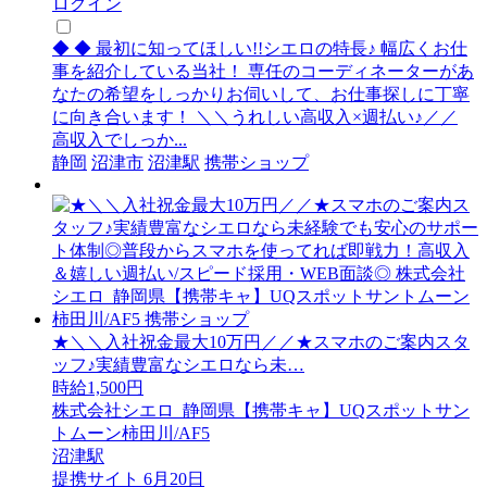
ログイン
◆ ◆ 最初に知ってほしい!!シエロの特長♪ 幅広くお仕
事を紹介している当社！ 専任のコーディネーターがあ
なたの希望をしっかりお伺いして、お仕事探しに丁寧
に向き合います！ ＼＼うれしい高収入×週払い♪／／
高収入でしっか...
静岡
沼津市
沼津駅
携帯ショップ
★＼＼入社祝金最大10万円／／★スマホのご案内スタ
ッフ♪実績豊富なシエロなら未…
時給1,500円
株式会社シエロ_静岡県【携帯キャ】UQスポットサン
トムーン柿田川/AF5
沼津駅
提携サイト
6月20日