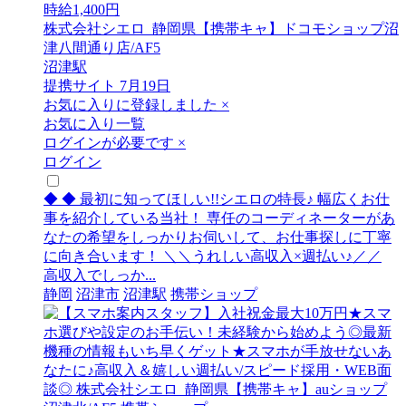
時給1,400円
株式会社シエロ_静岡県【携帯キャ】ドコモショップ沼
津八間通り店/AF5
沼津駅
提携サイト
7月19日
お気に入りに登録しました
×
お気に入り一覧
ログインが必要です
×
ログイン
◆ ◆ 最初に知ってほしい!!シエロの特長♪ 幅広くお仕
事を紹介している当社！ 専任のコーディネーターがあ
なたの希望をしっかりお伺いして、お仕事探しに丁寧
に向き合います！ ＼＼うれしい高収入×週払い♪／／
高収入でしっか...
静岡
沼津市
沼津駅
携帯ショップ