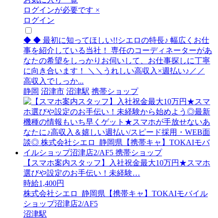
ログインが必要です
×
ログイン
◆ ◆ 最初に知ってほしい!!シエロの特長♪ 幅広くお仕
事を紹介している当社！ 専任のコーディネーターがあ
なたの希望をしっかりお伺いして、お仕事探しに丁寧
に向き合います！ ＼＼うれしい高収入×週払い♪／／
高収入でしっか...
静岡
沼津市
沼津駅
携帯ショップ
【スマホ案内スタッフ】入社祝金最大10万円★スマホ
選びや設定のお手伝い！未経験…
時給1,400円
株式会社シエロ_静岡県【携帯キャ】TOKAIモバイル
ショップ沼津店2/AF5
沼津駅