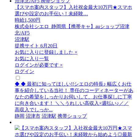
【スマホ案内スタッフ】入社祝金最大10万円★スマホ
選びや設定のお手伝い！未経験…
時給1,500円
株式会社シエロ_静岡県【携帯キャ】auショップ沼津
北/AF5
沼津駅
提携サイト
6月20日
お気に入りに登録しました
×
お気に入り一覧
ログインが必要です
×
ログイン
◆ ◆ 最初に知ってほしい!!シエロの特長♪ 幅広くお仕
事を紹介している当社！ 専任のコーディネーターがあ
なたの希望をしっかりお伺いして、お仕事探しに丁寧
に向き合います！ ＼＼うれしい高収入×週払い♪／／
高収入でしっか...
静岡
沼津市
沼津駅
携帯ショップ