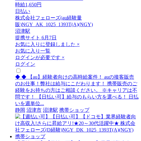
時給1,650円
日払い
株式会社フェローズ(au経験量
販)NGY_AK_1025_1393T(A)(NGY)
沼津駅
提携サイト
6月7日
お気に入りに登録しました
×
お気に入り一覧
ログインが必要です
×
ログイン
◆ ◆ 【au】経験者向けの高時給案件！ auの接客販売
のお仕事！弊社は給与にこだわります！ 携帯販売のご
経験をお持ちの方はご相談ください。 ※キャリアは不
問です！ 【日払い可】給与のもらい方を選べる！ 日払
いを週単位...
静岡
沼津市
沼津駅
携帯ショップ