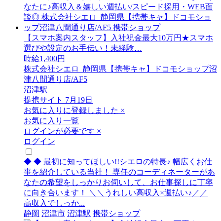
【スマホ案内スタッフ】入社祝金最大10万円★スマホ
選びや設定のお手伝い！未経験…
時給1,400円
株式会社シエロ_静岡県【携帯キャ】ドコモショップ沼
津八間通り店/AF5
沼津駅
提携サイト
7月19日
お気に入りに登録しました
×
お気に入り一覧
ログインが必要です
×
ログイン
◆ ◆ 最初に知ってほしい!!シエロの特長♪ 幅広くお仕
事を紹介している当社！ 専任のコーディネーターがあ
なたの希望をしっかりお伺いして、お仕事探しに丁寧
に向き合います！ ＼＼うれしい高収入×週払い♪／／
高収入でしっか...
静岡
沼津市
沼津駅
携帯ショップ