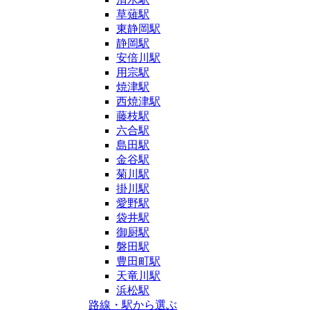
草薙駅
東静岡駅
静岡駅
安倍川駅
用宗駅
焼津駅
西焼津駅
藤枝駅
六合駅
島田駅
金谷駅
菊川駅
掛川駅
愛野駅
袋井駅
御厨駅
磐田駅
豊田町駅
天竜川駅
浜松駅
路線・駅から選ぶ