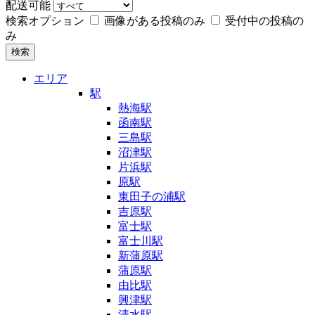
配送可能
検索オプション
画像がある投稿のみ
受付中の投稿の
み
検索
エリア
駅
熱海駅
函南駅
三島駅
沼津駅
片浜駅
原駅
東田子の浦駅
吉原駅
富士駅
富士川駅
新蒲原駅
蒲原駅
由比駅
興津駅
清水駅