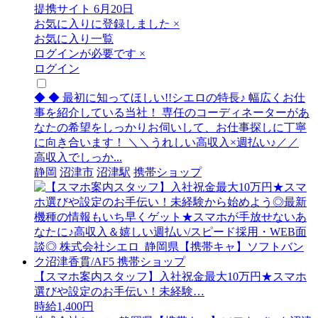
提携サイト
6月20日
お気に入りに登録しました
×
お気に入り一覧
ログインが必要です
×
ログイン
◆ ◆ 最初に知ってほしい!!シエロの特長♪ 幅広くお仕
事を紹介している当社！ 専任のコーディネーターがあ
なたの希望をしっかりお伺いして、お仕事探しに丁寧
に向き合います！ ＼＼うれしい高収入×週払い♪／／
高収入でしっか...
静岡
沼津市
沼津駅
携帯ショップ
【スマホ案内スタッフ】入社祝金最大10万円★スマホ
選びや設定のお手伝い！未経験…
時給1,400円