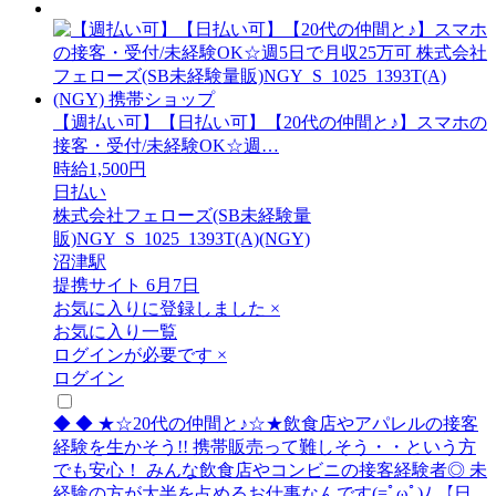
【週払い可】【日払い可】【20代の仲間と♪】スマホの
接客・受付/未経験OK☆週…
時給1,500円
日払い
株式会社フェローズ(SB未経験量
販)NGY_S_1025_1393T(A)(NGY)
沼津駅
提携サイト
6月7日
お気に入りに登録しました
×
お気に入り一覧
ログインが必要です
×
ログイン
◆ ◆ ★☆20代の仲間と♪☆★飲食店やアパレルの接客
経験を生かそう!! 携帯販売って難しそう・・という方
でも安心！ みんな飲食店やコンビニの接客経験者◎ 未
経験の方が大半を占めるお仕事なんです(=ﾟωﾟ)ﾉ 【日