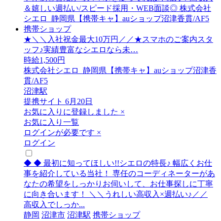
★＼＼入社祝金最大10万円／／★スマホのご案内スタ
ッフ♪実績豊富なシエロなら未…
時給1,500円
株式会社シエロ_静岡県【携帯キャ】auショップ沼津香
貫/AF5
沼津駅
提携サイト
6月20日
お気に入りに登録しました
×
お気に入り一覧
ログインが必要です
×
ログイン
◆ ◆ 最初に知ってほしい!!シエロの特長♪ 幅広くお仕
事を紹介している当社！ 専任のコーディネーターがあ
なたの希望をしっかりお伺いして、お仕事探しに丁寧
に向き合います！ ＼＼うれしい高収入×週払い♪／／
高収入でしっか...
静岡
沼津市
沼津駅
携帯ショップ