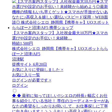
【スマホ案内スタッフ】入社祝金最大10万円★スマホ
選びや設定のお手伝い！未経験…
時給1,500円
株式会社シエロ_静岡県【携帯キャ】UQスポットらら
ぽーと沼津/AF5
沼津駅
提携サイト
6月20日
お気に入りに登録しました
×
お気に入り一覧
ログインが必要です
×
ログイン
◆ ◆ 最初に知ってほしい!!シエロの特長♪ 幅広くお仕
事を紹介している当社！ 専任のコーディネーターがあ
なたの希望をしっかりお伺いして、お仕事探しに丁寧
に向き合います！ ＼＼うれしい高収入×週払い♪／／