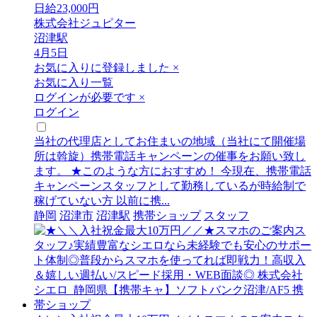
日給23,000円
株式会社ジュピター
沼津駅
4月5日
お気に入りに登録しました
×
お気に入り一覧
ログインが必要です
×
ログイン
当社の代理店としてお住まいの地域（当社にて開催場
所は斡旋）携帯電話キャンペーンの催事をお願い致し
ます。 ★このような方におすすめ！ 今現在、携帯電話
キャンペーンスタッフとして勤務しているが時給制で
稼げていない方 以前に携...
静岡
沼津市
沼津駅
携帯ショップ
スタッフ