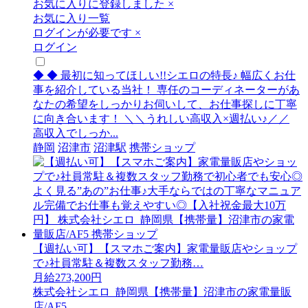
お気に入りに登録しました
×
お気に入り一覧
ログインが必要です
×
ログイン
◆ ◆ 最初に知ってほしい!!シエロの特長♪ 幅広くお仕
事を紹介している当社！ 専任のコーディネーターがあ
なたの希望をしっかりお伺いして、お仕事探しに丁寧
に向き合います！ ＼＼うれしい高収入×週払い♪／／
高収入でしっか...
静岡
沼津市
沼津駅
携帯ショップ
【週払い可】【スマホご案内】家電量販店やショップ
で♪社員常駐＆複数スタッフ勤務…
月給273,200円
株式会社シエロ_静岡県【携帯量】沼津市の家電量販
店/AF5