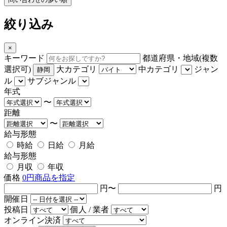
絞り込み
×
キーワード
都道府県・地域(複数
選択可)
大カテゴリ
中カテゴリ
ジャン
静岡
ル
サブジャンル
年式
〜
距離
〜
給与形態
時給
日給
月給
給与形態
月収
年収
価格
0円商品を指定
円〜
円
開催日
投稿日
個人 / 業者
オンライン決済