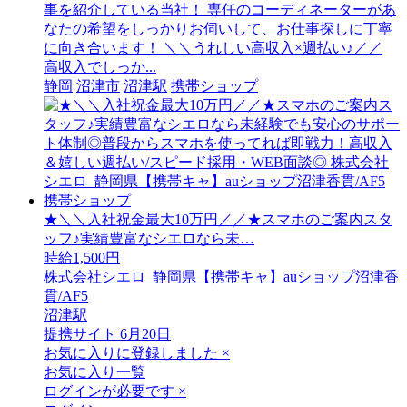
事を紹介している当社！ 専任のコーディネーターがあ
なたの希望をしっかりお伺いして、お仕事探しに丁寧
に向き合います！ ＼＼うれしい高収入×週払い♪／／
高収入でしっか...
静岡
沼津市
沼津駅
携帯ショップ
★＼＼入社祝金最大10万円／／★スマホのご案内スタ
ッフ♪実績豊富なシエロなら未…
時給1,500円
株式会社シエロ_静岡県【携帯キャ】auショップ沼津香
貫/AF5
沼津駅
提携サイト
6月20日
お気に入りに登録しました
×
お気に入り一覧
ログインが必要です
×