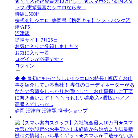
★＼＼入社祝金最大10万円／／★スマホのご案内スタ
ッフ♪実績豊富なシエロなら未…
時給1,500円
株式会社シエロ_静岡県【携帯キャ】ソフトバンク沼
津/AF5
沼津駅
提携サイト
7月25日
お気に入りに登録しました
×
お気に入り一覧
ログインが必要です
×
ログイン
◆ ◆ 最初に知ってほしい!!シエロの特長♪ 幅広くお仕
事を紹介している当社！ 専任のコーディネーターがあ
なたの希望をしっかりお伺いして、お仕事探しに丁寧
に向き合います！ ＼＼うれしい高収入×週払い♪／／
高収入でしっか...
静岡
沼津市
沼津駅
携帯ショップ