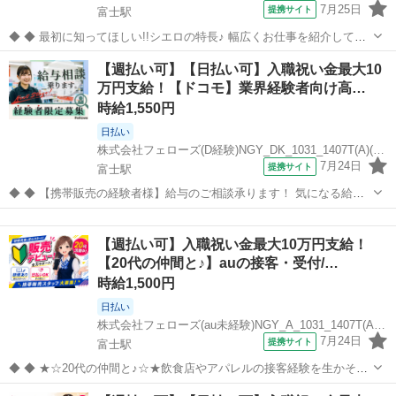
7月25日
提携サイト
富士駅
◆ ◆ 最初に知ってほしい!!シエロの特長♪ 幅広くお仕事を紹介してい
る当社！ 専任のコーディネーターがあなたの希望をしっかりお伺いし
静岡
富士市
富士駅
携帯ショップ
【週払い可】【日払い可】入職祝い金最大10
て、お仕事探しに丁寧に向き合います！ ＼＼うれしい高収入×週払い♪
万円支給！【ドコモ】業界経験者向け高…
／／ 高収入でしっか...
時給1,550円
日払い
株式会社フェローズ(D経験)NGY_DK_1031_1407T(A)(NGY)
7月24日
提携サイト
富士駅
◆ ◆ 【携帯販売の経験者様】給与のご相談承ります！ 気になる給与
面は、ご希望に添えるようにしっかり相談いたします。 「給与を改善
静岡
富士市
富士駅
携帯ショップ
したい」「将来のことを考えていきたい」という経験者さんを応援し
【週払い可】入職祝い金最大10万円支給！
ます。 来社不要のWEB面...
【20代の仲間と♪】auの接客・受付/…
時給1,500円
日払い
株式会社フェローズ(au未経験)NGY_A_1031_1407T(A)(NGY)
7月24日
提携サイト
富士駅
◆ ◆ ★☆20代の仲間と♪☆★飲食店やアパレルの接客経験を生かそ
う!! 携帯販売って難しそう・・という方でも安心！ みんな飲食店やコ
静岡
富士市
富士駅
携帯ショップ