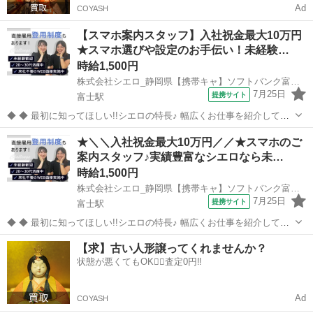
Ad
COYASH
【スマホ案内スタッフ】入社祝金最大10万円
★スマホ選びや設定のお手伝い！未経験…
時給1,500円
株式会社シエロ_静岡県【携帯キャ】ソフトバンク富士駅南/AF5
7月25日
提携サイト
富士駅
◆ ◆ 最初に知ってほしい!!シエロの特長♪ 幅広くお仕事を紹介してい
る当社！ 専任のコーディネーターがあなたの希望をしっかりお伺いし
静岡
富士市
富士駅
携帯ショップ
★＼＼入社祝金最大10万円／／★スマホのご
て、お仕事探しに丁寧に向き合います！ ＼＼うれしい高収入×週払い♪
案内スタッフ♪実績豊富なシエロなら未…
／／ 高収入でしっか...
時給1,500円
株式会社シエロ_静岡県【携帯キャ】ソフトバンク富士市役所前/AF5
7月25日
提携サイト
富士駅
◆ ◆ 最初に知ってほしい!!シエロの特長♪ 幅広くお仕事を紹介してい
る当社！ 専任のコーディネーターがあなたの希望をしっかりお伺いし
静岡
富士市
富士駅
携帯ショップ
【求】古い人形譲ってくれませんか？
て、お仕事探しに丁寧に向き合います！ ＼＼うれしい高収入×週払い♪
状態が悪くてもOK🙆‍♀️査定0円‼️
／／ 高収入でしっか...
Ad
COYASH