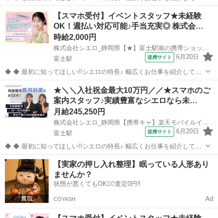
る当社！ 専任のコーディネーターがあなたの希望をしっかりお伺いし
静岡
富士市
富士駅
携帯ショップ
【スマホ受付】イベントスタッフ★未経験
て、お仕事探しに丁寧に向き合います！ ＼＼うれしい高収入×週払い♪
OK！週払い対応可能♪手当充実◎ 株式会…
／／ 高収入でしっか...
時給2,000円
株式会社シエロ_静岡県【★】富士駅南の携帯ショップ/KB6
6月20日
提携サイト
富士駅
◆ ◆ 最初に知ってほしい!!シエロの特長♪ 幅広くお仕事を紹介してい
る当社！ 専任のコーディネーターがあなたの希望をしっかりお伺いし
静岡
富士市
富士駅
携帯ショップ
★＼＼入社祝金最大10万円／／★スマホのご
て、お仕事探しに丁寧に向き合います！ ＼＼うれしい高収入×週払い♪
案内スタッフ♪実績豊富なシエロなら未…
／／ 高収入でしっか...
月給245,250円
株式会社シエロ_静岡県【携帯キャ】楽天モバイルイオンタウン富士南店/AF5
6月20日
提携サイト
富士駅
◆ ◆ 最初に知ってほしい!!シエロの特長♪ 幅広くお仕事を紹介してい
る当社！ 専任のコーディネーターがあなたの希望をしっかりお伺いし
静岡
富士市
富士駅
携帯ショップ
【実家の押し入れ整理】眠っている人形あり
て、お仕事探しに丁寧に向き合います！ ＼＼うれしい高収入×週払い♪
ませんか？
／／ 高収入でしっか...
状態が悪くてもOK🙆‍♀️査定0円‼️
Ad
COYASH