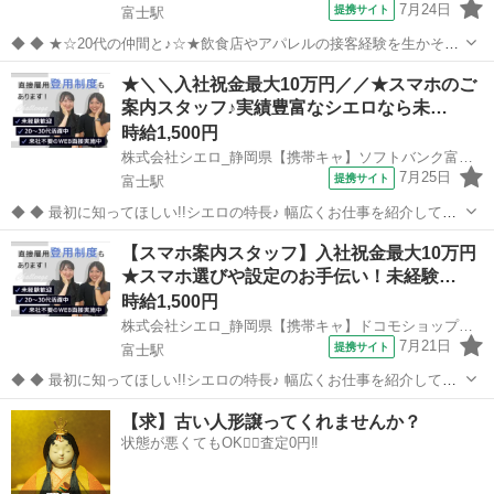
7月24日
提携サイト
富士駅
◆ ◆ ★☆20代の仲間と♪☆★飲食店やアパレルの接客経験を生かそ
う!! みんな知っているドコモのお仕事(^^) 携帯販売って難しそう・・
静岡
富士市
富士駅
携帯ショップ
★＼＼入社祝金最大10万円／／★スマホのご
という方でも安心。 みんな飲食店やコンビニの接客経験者なんです◎
案内スタッフ♪実績豊富なシエロなら未…
週5で安定×し...
時給1,500円
株式会社シエロ_静岡県【携帯キャ】ソフトバンク富士市役所前/AF5
7月25日
提携サイト
富士駅
◆ ◆ 最初に知ってほしい!!シエロの特長♪ 幅広くお仕事を紹介してい
る当社！ 専任のコーディネーターがあなたの希望をしっかりお伺いし
静岡
富士市
富士駅
携帯ショップ
【スマホ案内スタッフ】入社祝金最大10万円
て、お仕事探しに丁寧に向き合います！ ＼＼うれしい高収入×週払い♪
★スマホ選びや設定のお手伝い！未経験…
／／ 高収入でしっか...
時給1,500円
株式会社シエロ_静岡県【携帯キャ】ドコモショップ富士南店/AF5
7月21日
提携サイト
富士駅
◆ ◆ 最初に知ってほしい!!シエロの特長♪ 幅広くお仕事を紹介してい
る当社！ 専任のコーディネーターがあなたの希望をしっかりお伺いし
静岡
富士市
富士駅
携帯ショップ
【求】古い人形譲ってくれませんか？
て、お仕事探しに丁寧に向き合います！ ＼＼うれしい高収入×週払い♪
状態が悪くてもOK🙆‍♀️査定0円‼️
／／ 高収入でしっか...