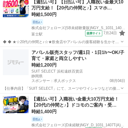
【週払い可】【日払い可】入職祝い金最大10
ンビニの接客経験者◎ 未経験の方が大半を占めるお仕事なんです(=ﾟ
万円支給！【20代の仲間と♪】スマホ…
ωﾟ)ﾉ 【スピー...
時給1,500円
日払い
株式会社フェローズ(SB未経験量販)NGY_S_1031_1407T(A)(NGY)
7月24日
提携サイト
富士駅
◆ ◆ ★☆20代の仲間と♪☆★飲食店やアパレルの接客経験を生かそ
う!! 携帯販売って難しそう・・という方でも安心！ みんな飲食店やコ
静岡
富士市
富士駅
携帯ショップ
アパレル販売スタッフ/週1日・1日1h〜OK/子
ンビニの接客経験者◎ 未経験の方が大半を占めるお仕事なんです(=ﾟ
育て・家庭と両立しやすい
ωﾟ)ﾉ 【日払い...
時給1,200円
SUIT SELECT 浜松遠鉄百貨店
静岡県
スポンサー：求人ボックス
08月04日
【仕事内容】「SUIT SELECT」にて、スーツやワイシャツなどの接
客・販売業務全般をお任せします。 ただ商品を売るのではなく、お客
アルバイト・パート
【週払い可】入職祝い金最大10万円支給！
様の人生の大切なイベント(入学式、結婚式、卒園式など)に寄り添い、
【20代の仲間と♪】ドコモのご案内・受…
30分〜1時間かけて丁寧に1着...
時給1,400円
日払い
株式会社フェローズ(D未経験)NGY_D_1031_1407T(A)(NGY)