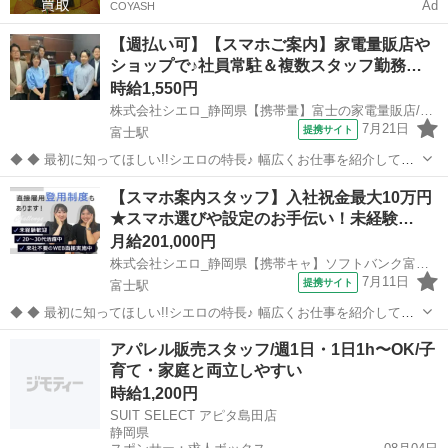
Ad
COYASH
【週払い可】【スマホご案内】家電量販店や
ショップで♪社員常駐＆複数スタッフ勤務…
時給1,550円
株式会社シエロ_静岡県【携帯量】富士の家電量販店/AF5
7月21日
提携サイト
富士駅
◆ ◆ 最初に知ってほしい!!シエロの特長♪ 幅広くお仕事を紹介してい
る当社！ 専任のコーディネーターがあなたの希望をしっかりお伺いし
静岡
富士市
富士駅
携帯ショップ
【スマホ案内スタッフ】入社祝金最大10万円
て、お仕事探しに丁寧に向き合います！ ＼＼うれしい高収入×週払い♪
★スマホ選びや設定のお手伝い！未経験…
／／ 高収入でしっ...
月給201,000円
株式会社シエロ_静岡県【携帯キャ】ソフトバンク富士市役所前/AF5
7月11日
提携サイト
富士駅
◆ ◆ 最初に知ってほしい!!シエロの特長♪ 幅広くお仕事を紹介してい
る当社！ 専任のコーディネーターがあなたの希望をしっかりお伺いし
静岡
富士市
富士駅
携帯ショップ
アパレル販売スタッフ/週1日・1日1h〜OK/子
て?お仕事探しに丁寧に向き合います！ ＼＼うれしい高収入×週払い♪
育て・家庭と両立しやすい
／／ 高収入でしっ...
時給1,200円
SUIT SELECT アピタ島田店
静岡県