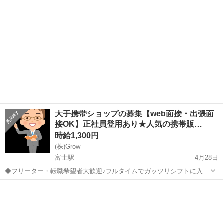
／／ 高収入でしっか...
大手携帯ショップの募集【web面接・出張面
接OK】正社員登用あり★人気の携帯販…
時給1,300円
(株)Grow
富士駅
4月28日
◆フリーター・転職希望者大歓迎♪フルタイムでガッツリシフトに入れ
ます◆ 一つの職場で安定的に収入をGET♪ 長期&ガッツリフルタイム
静岡
富士市
富士駅
携帯ショップ
スタッフ
で働きたい方も大歓迎しています！ お休みなどのシフト調整も、お気
軽にご相談下さいね...