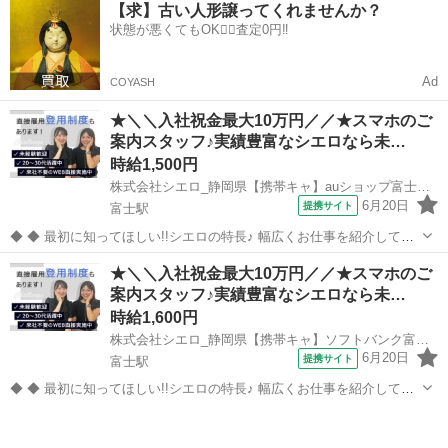
【求】古い人形譲ってくれませんか？
て、お仕事探しに丁寧に向き合います！ ＼＼うれしい高収入×週払い♪
状態が悪くてもOK🙆‍♀️査定0円‼️
／／ 高収入でしっ...
Ad
COYASH
★＼＼入社祝金最大10万円／／★スマホのご
案内スタッフ♪実績豊富なシエロなら未…
時給1,500円
株式会社シエロ_静岡県【携帯キャ】auショップ富士柚木/AF5
6月20日
提携サイト
富士駅
◆ ◆ 最初に知ってほしい!!シエロの特長♪ 幅広くお仕事を紹介してい
る当社！ 専任のコーディネーターがあなたの希望をしっかりお伺いし
静岡
富士市
富士駅
携帯ショップ
★＼＼入社祝金最大10万円／／★スマホのご
て、お仕事探しに丁寧に向き合います！ ＼＼うれしい高収入×週払い♪
案内スタッフ♪実績豊富なシエロなら未…
／／ 高収入でしっか...
時給1,600円
株式会社シエロ_静岡県【携帯キャ】ソフトバンク富士駅南/AF5
6月20日
提携サイト
富士駅
◆ ◆ 最初に知ってほしい!!シエロの特長♪ 幅広くお仕事を紹介してい
る当社！ 専任のコーディネーターがあなたの希望をしっかりお伺いし
静岡
富士市
富士駅
携帯ショップ
て、お仕事探しに丁寧に向き合います！ ＼＼うれしい高収入×週払い♪