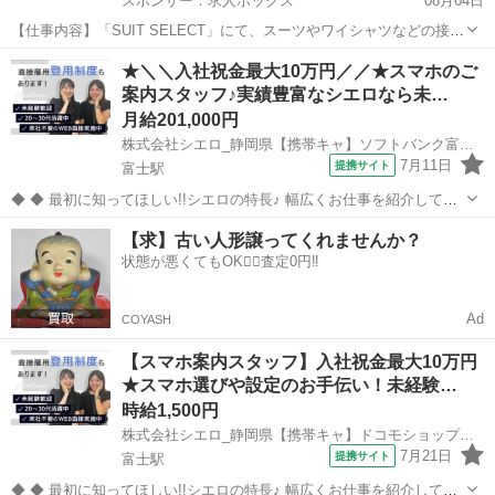
スポンサー：求人ボックス
08月04日
【仕事内容】「SUIT SELECT」にて、スーツやワイシャツなどの接
客・販売業務全般をお任せします。 ただ商品を売るのではなく、お客
アルバイト・パート
★＼＼入社祝金最大10万円／／★スマホのご
様の人生の大切なイベント(入学式、結婚式、卒園式など)に寄り添い、
案内スタッフ♪実績豊富なシエロなら未…
30分〜1時間かけて丁寧に1着...
月給201,000円
株式会社シエロ_静岡県【携帯キャ】ソフトバンク富士駅南/AF5
7月11日
提携サイト
富士駅
◆ ◆ 最初に知ってほしい!!シエロの特長♪ 幅広くお仕事を紹介してい
る当社！ 専任のコーディネーターがあなたの希望をしっかりお伺いし
静岡
富士市
富士駅
携帯ショップ
【求】古い人形譲ってくれませんか？
て?お仕事探しに丁寧に向き合います！ ＼＼うれしい高収入×週払い♪
状態が悪くてもOK🙆‍♀️査定0円‼️
／／ 高収入でしっ...
Ad
COYASH
【スマホ案内スタッフ】入社祝金最大10万円
★スマホ選びや設定のお手伝い！未経験…
時給1,500円
株式会社シエロ_静岡県【携帯キャ】ドコモショップ富士南店/AF5
7月21日
提携サイト
富士駅
◆ ◆ 最初に知ってほしい!!シエロの特長♪ 幅広くお仕事を紹介してい