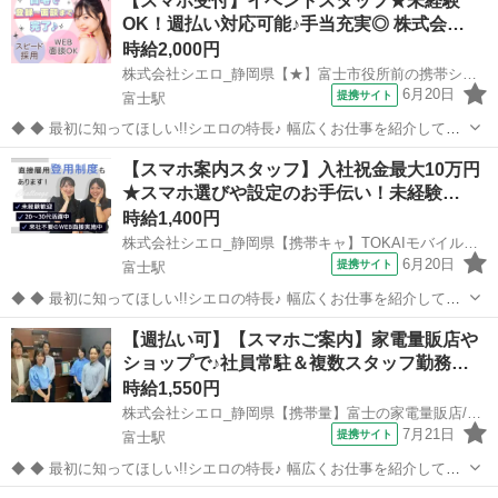
【スマホ受付】イベントスタッフ★未経験
OK！週払い対応可能♪手当充実◎ 株式会…
時給2,000円
株式会社シエロ_静岡県【★】富士市役所前の携帯ショップ/KB6
6月20日
提携サイト
富士駅
◆ ◆ 最初に知ってほしい!!シエロの特長♪ 幅広くお仕事を紹介してい
る当社！ 専任のコーディネーターがあなたの希望をしっかりお伺いし
静岡
富士市
富士駅
携帯ショップ
【スマホ案内スタッフ】入社祝金最大10万円
て、お仕事探しに丁寧に向き合います！ ＼＼うれしい高収入×週払い♪
★スマホ選びや設定のお手伝い！未経験…
／／ 高収入でしっか...
時給1,400円
株式会社シエロ_静岡県【携帯キャ】TOKAIモバイルショップイオンタウン富士南/AF5
6月20日
提携サイト
富士駅
◆ ◆ 最初に知ってほしい!!シエロの特長♪ 幅広くお仕事を紹介してい
る当社！ 専任のコーディネーターがあなたの希望をしっかりお伺いし
静岡
富士市
富士駅
携帯ショップ
【週払い可】【スマホご案内】家電量販店や
て、お仕事探しに丁寧に向き合います！ ＼＼うれしい高収入×週払い♪
ショップで♪社員常駐＆複数スタッフ勤務…
／／ 高収入でしっか...
時給1,550円
株式会社シエロ_静岡県【携帯量】富士の家電量販店/AF5
7月21日
提携サイト
富士駅
◆ ◆ 最初に知ってほしい!!シエロの特長♪ 幅広くお仕事を紹介してい
る当社！ 専任のコーディネーターがあなたの希望をしっかりお伺いし
静岡
富士市
富士駅
携帯ショップ