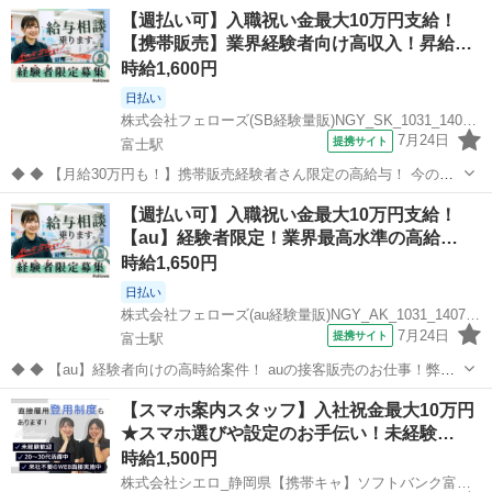
【週払い可】入職祝い金最大10万円支給！
【携帯販売】業界経験者向け高収入！昇給…
時給1,600円
日払い
株式会社フェローズ(SB経験量販)NGY_SK_1031_1407T(A)(NGY)
7月24日
提携サイト
富士駅
◆ ◆ 【月給30万円も！】携帯販売経験者さん限定の高給与！ 今の給
与や、待遇がなかなか変わらないことに疑問を感じている方、 今の会
静岡
富士市
富士駅
携帯ショップ
【週払い可】入職祝い金最大10万円支給！
社の将来性に不安を感じている方、まずはお話を聞かせてください！
【au】経験者限定！業界最高水準の高給…
来社不要のWEB面接O...
時給1,650円
日払い
株式会社フェローズ(au経験量販)NGY_AK_1031_1407T(A)(NGY)
7月24日
提携サイト
富士駅
◆ ◆ 【au】経験者向けの高時給案件！ auの接客販売のお仕事！弊社
は給与にこだわります！ 携帯販売のご経験をお持ちの方はご相談くだ
静岡
富士市
富士駅
携帯ショップ
【スマホ案内スタッフ】入社祝金最大10万円
さい。 ※キャリアは不問です！ 【日払い可】給与のもらい方を選べ
★スマホ選びや設定のお手伝い！未経験…
る！ 日払いを週単位...
時給1,500円
株式会社シエロ_静岡県【携帯キャ】ソフトバンク富士駅南/AF5