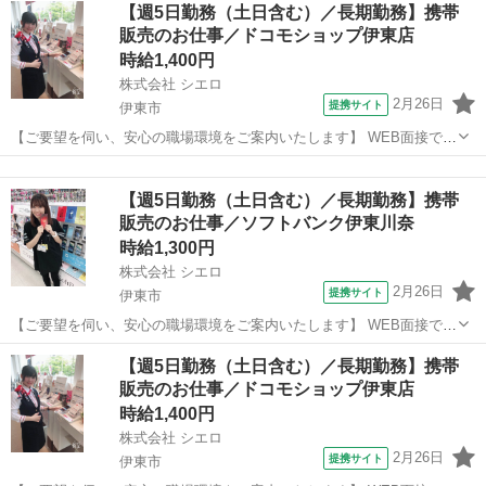
静岡
伊東市
川奈駅
携帯ショップ
【週5日勤務（土日含む）／長期勤務】携帯
て、お仕事探しに丁寧に向き合います！ ＼＼うれしい高収入×週払い♪
販売のお仕事／ドコモショップ伊東店
／／ 高収入でしっか...
時給1,400円
株式会社 シエロ
2月26日
提携サイト
伊東市
【ご要望を伺い、安心の職場環境をご案内いたします】 WEB面接で即
対応OK！ もちろん対面でもOK！ご希望の方でお会いしましょう♪ 入
静岡
伊東市
携帯ショップ
社祝い金が最大10万円！※規定あり シフト制だからプライベートもし
【週5日勤務（土日含む）／長期勤務】携帯
っかり確保♪人気のお仕...
販売のお仕事／ソフトバンク伊東川奈
時給1,300円
株式会社 シエロ
2月26日
提携サイト
伊東市
【ご要望を伺い、安心の職場環境をご案内いたします】 WEB面接で即
対応OK！ もちろん対面でもOK！ご希望の方でお会いしましょう♪ 入
静岡
伊東市
携帯ショップ
【週5日勤務（土日含む）／長期勤務】携帯
社祝い金が最大10万円！※規定あり シフト制だからプライベートもし
販売のお仕事／ドコモショップ伊東店
っかり確保♪人気のお仕...
時給1,400円
株式会社 シエロ
2月26日
提携サイト
伊東市