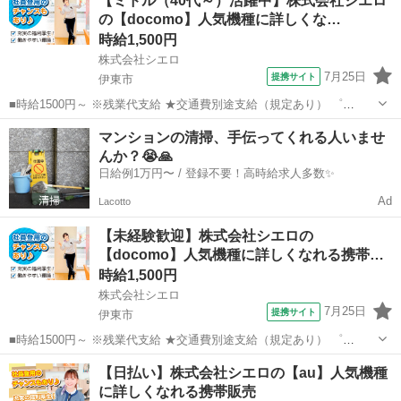
【ミドル（40代～）活躍中】株式会社シエロ
10万円支給(規定有) お友達を紹介頂くと, インセンティブ支給(規定有)
の【docomo】人気機種に詳しくな…
...
時給1,500円
株式会社シエロ
7月25日
提携サイト
伊東市
■時給1500円～ ※残業代支給 ★交通費別途支給（規定あり） ゜
+゜・。○。・゜+゜・。○。・゜+゜ 入社祝い金10万円支給(規定有) お
静岡
伊東市
携帯ショップ
マンションの清掃、手伝ってくれる人いませ
友達を紹介頂くと, インセンティブ支給(規定有) ★月2回払い・週払い
んか？😭🙏
可能（規...
日給例1万円〜 / 登録不要！高時給求人多数✨
Ad
Lacotto
【未経験歓迎】株式会社シエロの
【docomo】人気機種に詳しくなれる携帯販
売
時給1,500円
株式会社シエロ
7月25日
提携サイト
伊東市
■時給1500円～ ※残業代支給 ★交通費別途支給（規定あり） ゜
+゜・。○。・゜+゜・。○。・゜+゜ 入社祝い金10万円支給(規定有) お
静岡
伊東市
携帯ショップ
【日払い】株式会社シエロの【au】人気機種
友達を紹介頂くと, インセンティブ支給(規定有) ★月2回払い・週払い
に詳しくなれる携帯販売
可能（規...