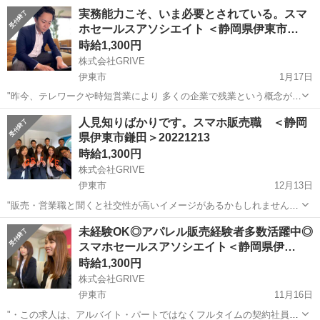
実務能力こそ、いま必要とされている。スマ
ホセールスアソシエイト ＜静岡県伊東市…
時給1,300円
株式会社GRIVE
伊東市
1月17日
"昨今、テレワークや時短営業により 多くの企業で残業という概念が薄
れ 残業しないのが当たりまえ化 してきており、これまでの 「残業で
静岡
伊東市
携帯ショップ
人見知りばかりです。スマホ販売職 ＜静岡
稼ぐ」といった考え方は 通用しなくなってきているように思えます。
県伊東市鎌田＞20221213
個人として ...
時給1,300円
株式会社GRIVE
伊東市
12月13日
"販売・営業職と聞くと社交性が高いイメージがあるかもしれません
が、実はほとんどの販売員が人見知り出身者。『人見知りしなければ
静岡
伊東市
携帯ショップ
未経験OK◎アパレル販売経験者多数活躍中◎
よかった！と後悔した事は何度もあります...』そんな方にはピッタリ
スマホセールスアソシエイト＜静岡県伊…
かもしれません。 〈想定給与...
時給1,300円
株式会社GRIVE
伊東市
11月16日
"・この求人は、アルバイト・パートではなくフルタイムの契約社員求