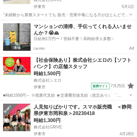
伊東市
5月1日
"未経験から業務スタートでも 販売・営業中毒になる方がほとんどで
す。 業務内容としては家電量販店で スマホやWiFiの案内をして契約数
静岡
伊東市
携帯ショップ
業務
マンションの清掃、手伝ってくれる人いませ
を 伸ばすのがお仕事なのですが...。 なぜ、10年以上かたくなに携帯
んか？😭🙏
会...
日給例1万円〜 / 登録不要！高時給求人多数✨
Ad
Lacotto
【社会保険あり】株式会社シエロの【ソフト
バンク】の店舗スタッフ
時給1,500円
株式会社シエロ
7月25日
提携サイト
伊東市
■時給1500円～ ※残業代支給 ★交通費別途支給（規定あり） ゜
+゜・。○。・゜+゜・。○。・゜+゜ 入社祝い金10万円支給(規定有) お
静岡
伊東市
携帯ショップ
人見知りばかりです。スマホ販売職 ＜静岡
友達を紹介頂くと, インセンティブ支給(規定有) ★月2回払い・週払い
県伊東市岡和泉＞20230418
可能（規...
時給1,300円
株式会社GRIVE
伊東市
4月18日