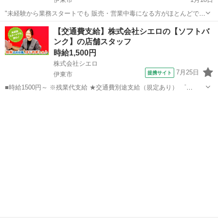
"未経験から業務スタートでも 販売・営業中毒になる方がほとんどで
す。 業務内容としては家電量販店で スマホやWiFiの案内をして契約数
静岡
伊東市
携帯ショップ
【交通費支給】株式会社シエロの【ソフトバ
を 伸ばすのがお仕事なのですが...。 なぜ、10年以上かたくなに携帯
ンク】の店舗スタッフ
会...
時給1,500円
株式会社シエロ
7月25日
提携サイト
伊東市
■時給1500円～ ※残業代支給 ★交通費別途支給（規定あり） ゜
+゜・。○。・゜+゜・。○。・゜+゜ 入社祝い金10万円支給(規定有) お
静岡
伊東市
携帯ショップ
友達を紹介頂くと, インセンティブ支給(規定有) ★月2回払い・週払い
可能（規...