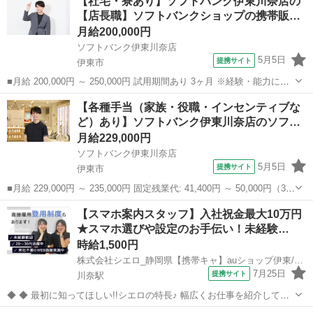
【社宅・寮あり】ソフトバンク伊東川奈店の
【店長職】ソフトバンクショップの携帯販…
月給200,000円
ソフトバンク伊東川奈店
5月5日
提携サイト
伊東市
■月給 200,000円 ～ 250,000円 試用期間あり 3ヶ月 ※経験・能力によ
る 【試用期間】時給 1200 円 ～ 1200 円 ■ソフトバンク伊東川奈店 静
静岡
伊東市
携帯ショップ
【各種手当（家族・役職・インセンティブな
岡県 伊東市 川奈 1257‐117 ■正社員 ■上...
ど）あり】ソフトバンク伊東川奈店のソフ…
月給229,000円
ソフトバンク伊東川奈店
5月5日
提携サイト
伊東市
■月給 229,000円 ～ 235,000円 固定残業代: 41,400円 ～ 50,000円（30
時間相当） ＊時間外手当は時間外労働の有無にかかわらず、固定残業
静岡
伊東市
携帯ショップ
【スマホ案内スタッフ】入社祝金最大10万円
代として支給し、相当時間を超える時間外労働分は法定どおり追...
★スマホ選びや設定のお手伝い！未経験…
時給1,500円
株式会社シエロ_静岡県【携帯キャ】auショップ伊東/AF5
7月25日
提携サイト
川奈駅
◆ ◆ 最初に知ってほしい!!シエロの特長♪ 幅広くお仕事を紹介してい
る当社！ 専任のコーディネーターがあなたの希望をしっかりお伺いし