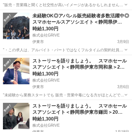
"販売・営業職と聞くと社交性が高いイメージがあるかもしれません
が、実はほとんどの販売員が人見知り出身者。『人見知りしなければ
静岡
伊東市
携帯ショップ
チラシ
未経験OK◎アパレル販売経験者多数活躍中◎
よかった！と後悔した事は何度もあります...』そんな方にはピッタリ
スマホセールスアソシエイト＜静岡県伊…
かもしれません。 〈想定給与...
時給1,300円
株式会社GRIVE
伊東市
3月9日
"・この求人は、アルバイト・パートではなくフルタイムの契約社員求
人です。 応募後に、履歴事項入力用のURLをお送り致しますのでご入
静岡
伊東市
携帯ショップ
ストーリーを語りましょう。 スマホセール
力ください。 ※履歴事項の入力で履歴書不要となります。 【内容】
スアソシエイト＜静岡県伊東市岡和泉＞2…
当社では、アパレ...
時給1,300円
株式会社GRIVE
伊東市
3月6日
"未経験から業務スタートでも 販売・営業中毒になる方がほとんどで
す。 業務内容としては家電量販店で スマホやWiFiの案内をして契約数
静岡
伊東市
携帯ショップ
ストーリーを語りましょう。 スマホセール
を 伸ばすのがお仕事なのですが...。 なぜ、10年以上かたくなに携帯
スアソシエイト＜静岡県伊東市鎌田＞20…
会...
時給1,300円
株式会社GRIVE
伊東市
1月18日