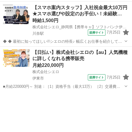
【スマホ案内スタッフ】入社祝金最大10万円
★スマホ選びや設定のお手伝い！未経験…
時給1,500円
株式会社シエロ_静岡県【携帯キャ】ソフトバンク伊東川奈/AF5
7月25日
提携サイト
川奈駅
◆ ◆ 最初に知ってほしい!!シエロの特長♪ 幅広くお仕事を紹介してい
る当社！ 専任のコーディネーターがあなたの希望をしっかりお伺いし
静岡
伊東市
川奈駅
携帯ショップ
【日払い】株式会社シエロの【au】人気機種
て、お仕事探しに丁寧に向き合います！ ＼＼うれしい高収入×週払い♪
に詳しくなれる携帯販売
／／ 高収入でしっか...
月給220,000円
株式会社シエロ
7月25日
提携サイト
伊東市
■月給220000円～ 別途：［1］資格手当（最大13万） ［2］交通費
［3］賞与あり ※残業代支給 ゜+゜・。○。・゜+゜・。○。・゜+゜ 入
静岡
伊東市
携帯ショップ
社祝い金10万円支給(規定有) お友達を紹介頂くと, インセンティブ支給
(...