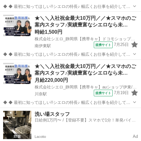
◆ ◆ 最初に知ってほしい!!シエロの特長♪ 幅広くお仕事を紹介してい
る当社！ 専任のコーディネーターがあなたの希望をしっかりお伺いし
静岡
伊東市
川奈駅
携帯ショップ
★＼＼入社祝金最大10万円／／★スマホのご
て、お仕事探しに丁寧に向き合います！ ＼＼うれしい高収入×週払い♪
案内スタッフ♪実績豊富なシエロなら未…
／／ 高収入でしっか...
時給1,500円
株式会社シエロ_静岡県【携帯キャ】ドコモショップ伊東店/AF5
7月25日
提携サイト
南伊東駅
◆ ◆ 最初に知ってほしい!!シエロの特長♪ 幅広くお仕事を紹介してい
る当社！ 専任のコーディネーターがあなたの希望をしっかりお伺いし
静岡
伊東市
南伊東駅
携帯ショップ
★＼＼入社祝金最大10万円／／★スマホのご
て、お仕事探しに丁寧に向き合います！ ＼＼うれしい高収入×週払い♪
案内スタッフ♪実績豊富なシエロなら未…
／／ 高収入でしっか...
月給220,000円
株式会社シエロ_静岡県【携帯キャ】auショップ伊東/AF5
7月19日
提携サイト
川奈駅
◆ ◆ 最初に知ってほしい!!シエロの特長♪ 幅広くお仕事を紹介してい
る当社！ 専任のコーディネーターがあなたの希望をしっかりお伺いし
静岡
伊東市
川奈駅
携帯ショップ
洗い場スタッフ
て、お仕事探しに丁寧に向き合います！ ＼＼うれしい高収入×週払い♪
日給例1万円〜 /【登録不要】スマホで1分！単発バイト
／／ 高収入でしっか...
一括検索✨
Ad
Lacotto