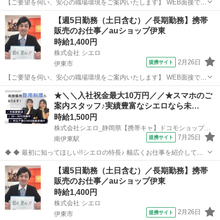
【ご要望を伺い、安心の職場環境をご案内いたします】 WEB面接で即
対応OK！ もちろん対面でもOK！ご希望の方でお会いしましょう♪ 入
静岡
伊東市
携帯ショップ
【週5日勤務（土日含む）／長期勤務】携帯
社祝い金が最大10万円！※規定あり シフト制だからプライベートもし
販売のお仕事／auショップ伊東
っかり確保♪人気のお仕...
時給1,400円
株式会社 シエロ
2月26日
提携サイト
伊東市
【ご要望を伺い、安心の職場環境をご案内いたします】 WEB面接で即
対応OK！ もちろん対面でもOK！ご希望の方でお会いしましょう♪ 入
静岡
伊東市
携帯ショップ
★＼＼入社祝金最大10万円／／★スマホのご
社祝い金が最大10万円！※規定あり シフト制だからプライベートもし
案内スタッフ♪実績豊富なシエロなら未…
っかり確保♪人気のお仕...
時給1,500円
株式会社シエロ_静岡県【携帯キャ】ドコモショップ伊東店/AF5
7月25日
提携サイト
南伊東駅
◆ ◆ 最初に知ってほしい!!シエロの特長♪ 幅広くお仕事を紹介してい
る当社！ 専任のコーディネーターがあなたの希望をしっかりお伺いし
静岡
伊東市
南伊東駅
携帯ショップ
【週5日勤務（土日含む）／長期勤務】携帯
て、お仕事探しに丁寧に向き合います！ ＼＼うれしい高収入×週払い♪
販売のお仕事／auショップ伊東
／／ 高収入でしっか...
時給1,400円
株式会社 シエロ
2月26日
提携サイト
伊東市