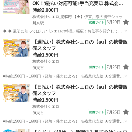
OK！週払い対応可能♪手当充実◎ 株式会…
可能（規...
時給2,000円
株式会社シエロ_静岡県【★】伊東川奈の携帯ショップ/KB6
6月20日
提携サイト
川奈駅
◆ ◆ 最初に知ってほしい!!シエロの特長♪ 幅広くお仕事を紹介してい
る当社！ 専任のコーディネーターがあなたの希望をしっかりお伺いし
静岡
伊東市
川奈駅
携帯ショップ
【週払い】株式会社シエロの【au】の携帯販
て、お仕事探しに丁寧に向き合います！ ＼＼うれしい高収入×週払い♪
売スタッフ
／／ 高収入でしっか...
時給1,500円
株式会社シエロ
7月25日
提携サイト
伊東市
■時給1500円～1600円（経験・能力による） ※残業代支給 ★交通費別
途支給（規定あり） ゜+゜・。○。・゜+゜・。○。・゜+゜ 入社祝い金
静岡
伊東市
携帯ショップ
【日払い】株式会社シエロの【au】の携帯販
10万円支給(規定有) お友達を紹介頂くと, インセンティブ支給(規定有)
売スタッフ
...
時給1,500円
株式会社シエロ
7月25日
提携サイト
伊東市
■時給1500円～1600円（経験・能力による） ※残業代支給 ★交通費別
途支給（規定あり） ゜+゜・。○。・゜+゜・。○。・゜+゜ 入社祝い金
静岡
伊東市
携帯ショップ