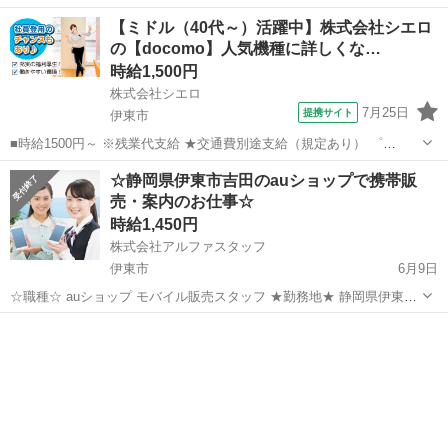
す。 業務内容としては家電量販店で スマホやWiFiの案内をして契約数
静岡
伊東市
携帯ショップ
【ミドル（40代～）活躍中】株式会社シエロ
を 伸ばすのがお仕事なのですが...。 なぜ、10年以上かたくなに携帯
の【docomo】人気機種に詳しくな…
会...
時給1,500円
株式会社シエロ
7月25日
提携サイト
伊東市
■時給1500円～ ※残業代支給 ★交通費別途支給（規定あり） ゜
+゜・。○。・゜+゜・。○。・゜+゜ 入社祝い金10万円支給(規定有) お
静岡
伊東市
携帯ショップ
☆静岡県伊東市吉田のauショップで携帯販
友達を紹介頂くと, インセンティブ支給(規定有) ★月2回払い・週払い
売・案内のお仕事☆
可能（規...
時給1,450円
株式会社アルファスタッフ
伊東市
6月9日
☆職種☆ auショップ モバイル販売スタッフ ★勤務地★ 静岡県伊東市
吉田 ☆給与☆ 時給 1450円 ※残業時 時給1813円 ★勤務時間★ 10:00
静岡
伊東市
携帯ショップ
auショップ
～19:00 (実働8ｈ) ☆仕事内...