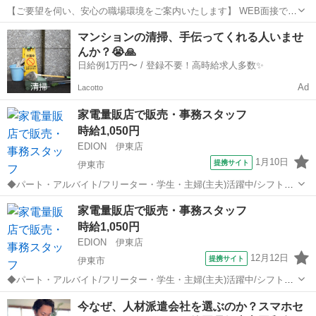
【ご要望を伺い、安心の職場環境をご案内いたします】 WEB面接で即
対応OK！ もちろん対面でもOK！ご希望の方でお会いしましょう♪ 入
静岡
伊東市
携帯ショップ
マンションの清掃、手伝ってくれる人いませ
社祝い金が最大10万円！※規定あり シフト制だからプライベートもし
んか？😭🙏
っかり確保♪人気のお仕...
日給例1万円〜 / 登録不要！高時給求人多数✨
Ad
Lacotto
家電量販店で販売・事務スタッフ
時給1,050円
EDION 伊東店
1月10日
提携サイト
伊東市
◆パート・アルバイト/フリーター・学生・主婦(主夫)活躍中/シフト制/
事務作業もあり◆ 家電量販店エディオン店内でのお仕事です。商品の
静岡
伊東市
携帯ショップ
家電量販店で販売・事務スタッフ
補充・レジ・簡単なお客応対、事務、電話受付などがあります。 募集
時給1,050円
強化中！ 家電の知識がなく...
EDION 伊東店
12月12日
提携サイト
伊東市
◆パート・アルバイト/フリーター・学生・主婦(主夫)活躍中/シフト制/
事務作業もあり◆ 家電量販店エディオン店内でのお仕事です。商品の
静岡
伊東市
携帯ショップ
今なぜ、人材派遣会社を選ぶのか？スマホセ
補充・レジ・簡単なお客応対、事務、電話受付などがあります。 募集