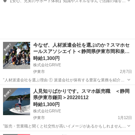
◆ 【安心、充実のサポート体制】知識やスキルを学んで活躍の場を広
げよう! ◆ スタッフ同士の仲もよく、チームワークが自慢! 優しく頼れ
静岡
伊東市
携帯ショップ
スタッフ
る先輩スタッフばかりなのですぐに馴染んでいただけますよ。 一緒に
お店を盛り上げていきまし...
今なぜ、人材派遣会社を選ぶのか？スマホセ
ールスアソシエイト＜静岡県伊東市岡和泉…
時給1,300円
株式会社GRIVE
伊東市
2月7日
"人材派遣会社を選ぶ理由 ① 派遣会社が保有する豊富な業務を紹介し
てもらえる ② 交通費の支給がある グライヴでは交通費を規定全額支
静岡
伊東市
携帯ショップ
人見知りばかりです。スマホ販売職 ＜静岡
給しております。 ③ 面接時に準備する書類が少ない、手間がかからな
県伊東市鎌田＞20220112
い ④ 応募から...
時給1,300円
株式会社GRIVE
伊東市
1月12日
"販売・営業職と聞くと社交性が高いイメージがあるかもしれません
が、実はほとんどの販売員が人見知り出身者。『人見知りしなければ
静岡
伊東市
携帯ショップ