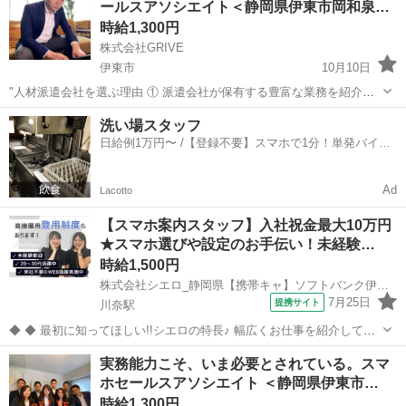
ールスアソシエイト＜静岡県伊東市岡和泉…
強化中！ 家電の知識がなく...
時給1,300円
株式会社GRIVE
伊東市
10月10日
"人材派遣会社を選ぶ理由 ① 派遣会社が保有する豊富な業務を紹介し
てもらえる ② 交通費の支給がある グライヴでは交通費を規定全額支
静岡
伊東市
携帯ショップ
時給
洗い場スタッフ
給しております。 ③ 面接時に準備する書類が少ない、手間がかからな
日給例1万円〜 /【登録不要】スマホで1分！単発バイト
い ④ 応募から...
一括検索✨
Ad
Lacotto
【スマホ案内スタッフ】入社祝金最大10万円
★スマホ選びや設定のお手伝い！未経験…
時給1,500円
株式会社シエロ_静岡県【携帯キャ】ソフトバンク伊東川奈/AF5
7月25日
提携サイト
川奈駅
◆ ◆ 最初に知ってほしい!!シエロの特長♪ 幅広くお仕事を紹介してい
る当社！ 専任のコーディネーターがあなたの希望をしっかりお伺いし
静岡
伊東市
川奈駅
携帯ショップ
実務能力こそ、いま必要とされている。スマ
て、お仕事探しに丁寧に向き合います！ ＼＼うれしい高収入×週払い♪
ホセールスアソシエイト ＜静岡県伊東市…
／／ 高収入でしっか...
時給1,300円