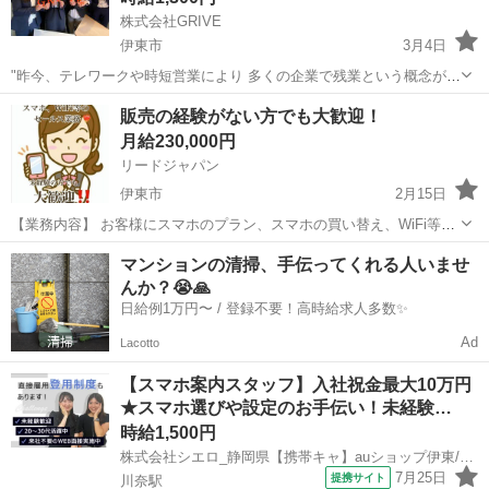
株式会社GRIVE
伊東市
3月4日
"昨今、テレワークや時短営業により 多くの企業で残業という概念が薄
れ 残業しないのが当たりまえ化 してきており、これまでの 「残業で
静岡
伊東市
携帯ショップ
接客業
販売の経験がない方でも大歓迎！
稼ぐ」といった考え方は 通用しなくなってきているように思えます。
月給230,000円
個人として ...
リードジャパン
伊東市
2月15日
【業務内容】 お客様にスマホのプラン、スマホの買い替え、WiFi等を
提案をします。 例 『携帯電話の機種変更』 『携帯電話の新規のご案
静岡
伊東市
携帯ショップ
マンションの清掃、手伝ってくれる人いませ
内』 『各種料金プランのご相談』 『新発売機種の予約』 『スマホの
んか？😭🙏
操作説明』 ...
日給例1万円〜 / 登録不要！高時給求人多数✨
Ad
Lacotto
【スマホ案内スタッフ】入社祝金最大10万円
★スマホ選びや設定のお手伝い！未経験…
時給1,500円
株式会社シエロ_静岡県【携帯キャ】auショップ伊東/AF5
7月25日
提携サイト
川奈駅