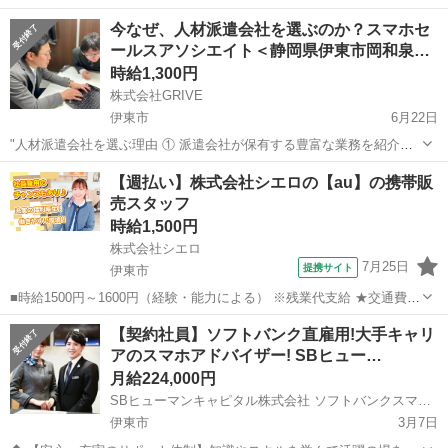
人です。 応募後に、履歴事項入力用のURLをお送り致しますのでご入
静岡
伊東市
携帯ショップ
今なぜ、人材派遣会社を選ぶのか？スマホセ
力ください。 ※履歴事項の入力で履歴書不要となります。 【内容】
ールスアソシエイト＜静岡県伊東市岡和泉…
当社では、アパレ...
時給1,300円
株式会社GRIVE
伊東市
6月22日
"人材派遣会社を選ぶ理由 ① 派遣会社が保有する豊富な業務を紹介し
てもらえる ② 交通費の支給がある グライヴでは交通費を規定全額支
静岡
伊東市
携帯ショップ
【週払い】株式会社シエロの【au】の携帯販
給しております。 ③ 面接時に準備する書類が少ない、手間がかからな
売スタッフ
い ④ 応募から...
時給1,500円
株式会社シエロ
7月25日
提携サイト
伊東市
■時給1500円～1600円（経験・能力による） ※残業代支給 ★交通費別
途支給（規定あり） ゜+゜・。○。・゜+゜・。○。・゜+゜ 入社祝い金
静岡
伊東市
携帯ショップ
【契約社員】ソフトバンク直雇用!大手キャリ
10万円支給(規定有) お友達を紹介頂くと, インセンティブ支給(規定有)
アのスマホアドバイザー! SBヒュー…
...
月給224,000円
SBヒューマンキャピタル株式会社 ソフトバンクスマホアドバイザー(契約社員)(伊東市エリア)
伊東市
3月7日