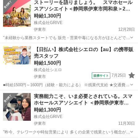
ストーリーを語りましょう。 スマホセール
よかった！と後悔した事は何度もあります...』そんな方にはピッタリ
スアソシエイト＜静岡県伊東市岡和泉＞2…
かもしれません。 〈想定給与...
時給1,300円
株式会社GRIVE
伊東市
12月28日
"未経験から業務スタートでも 販売・営業中毒になる方がほとんどで
す。 業務内容としては家電量販店で スマホやWiFiの案内をして契約数
静岡
伊東市
携帯ショップ
【日払い】株式会社シエロの【au】の携帯販
を 伸ばすのがお仕事なのですが...。 なぜ、10年以上かたくなに携帯
売スタッフ
会...
時給1,500円
株式会社シエロ
7月25日
提携サイト
伊東市
■時給1500円～1600円（経験・能力による） ※残業代支給 ★交通費別
途支給（規定あり） ゜+゜・。○。・゜+゜・。○。・゜+゜ 入社祝い金
静岡
伊東市
携帯ショップ
実務能力こそ、いま必要とされている。スマ
10万円支給(規定有) お友達を紹介頂くと, インセンティブ支給(規定有)
ホセールスアソシエイト ＜静岡県伊東市…
...
時給1,300円
株式会社GRIVE
伊東市
11月30日
"昨今、テレワークや時短営業により 多くの企業で残業という概念が薄