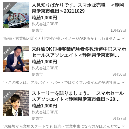
れ 残業しないのが当たりまえ化 してきており、これまでの 「残業で
静岡
伊東市
携帯ショップ
人見知りばかりです。スマホ販売職 ＜静岡
稼ぐ」といった考え方は 通用しなくなってきているように思えます。
県伊東市鎌田＞20211029
個人として ...
時給1,300円
株式会社GRIVE
伊東市
10月29日
"販売・営業職と聞くと社交性が高いイメージがあるかもしれません
が、実はほとんどの販売員が人見知り出身者。『人見知りしなければ
静岡
伊東市
携帯ショップ
未経験OK◎接客業経験者多数活躍中◎スマホ
よかった！と後悔した事は何度もあります...』そんな方にはピッタリ
セールスアソシエイト＜静岡県伊東市岡…
かもしれません。 〈想定給与...
時給1,300円
株式会社GRIVE
伊東市
9月30日
"・この求人は、アルバイト・パートではなくフルタイムの契約社員求
人です。 応募後に、履歴事項入力用のURLをお送り致しますのでご入
静岡
伊東市
携帯ショップ
ストーリーを語りましょう。 スマホセール
力ください。 ※履歴事項の入力で履歴書不要となります。 【内容】
スアソシエイト＜静岡県伊東市鎌田＞20…
こちらの求人をご...
時給1,300円
株式会社GRIVE
伊東市
9月27日
"未経験から業務スタートでも 販売・営業中毒になる方がほとんどで