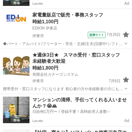
Ad
Lacotto
家電量販店で販売・事務スタッフ
時給1,100円
EDION 伊東店
7月25日
提携サイト
伊東市
◆パート・アルバイト/フリーター・学生・主婦(主夫)活躍中/シフト制/
事務作業もあり◆ レジ、商品管理、接客、販売、事務などをお願いし
静岡
伊東市
携帯ショップ
★週休3日★ スマホ受付・窓口スタッフ
ます。 まずは明るい挨拶ができれば大丈夫。 家電の知識は研修や実務
未経験者大歓迎
を通して身に付けられる...
時給1,800円
有限会社カナーズシステム
伊東市
7月6日
携帯受付・窓口スタッフになります 初心者の方や未経験者の方にも簡
単な研修がありますので安心です ９割以上の方が未経験スタートです
静岡
伊東市
携帯ショップ
スタッフ
マンションの清掃、手伝ってくれる人いませ
ので安心です 〇スマホ受付窓口 〇操作方法の案内・説明 〇各種手続
んか？😭🙏
き（新規・変更・...
日給例1万円〜 / 登録不要！高時給求人多数✨
Ad
Lacotto