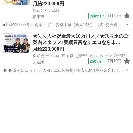
月給220,000円
株式会社シエロ
7月25日
提携サイト
伊東市
■月給220000円～ 別途：［1］資格手当（最大13万） ［2］交通費
［3］賞与あり ※残業代支給 ゜+゜・。○。・゜+゜・。○。・゜+゜ 入
静岡
伊東市
携帯ショップ
★＼＼入社祝金最大10万円／／★スマホのご
社祝い金10万円支給(規定有) お友達を紹介頂くと, インセンティブ支給
案内スタッフ♪実績豊富なシエロなら未…
(...
月給220,000円
株式会社シエロ_静岡県【携帯キャ】auショップ伊東/AF5
7月19日
提携サイト
川奈駅
◆ ◆ 最初に知ってほしい!!シエロの特長♪ 幅広くお仕事を紹介してい
る当社！ 専任のコーディネーターがあなたの希望をしっかりお伺いし
静岡
伊東市
川奈駅
携帯ショップ
て、お仕事探しに丁寧に向き合います！ ＼＼うれしい高収入×週払い♪
／／ 高収入でしっか...