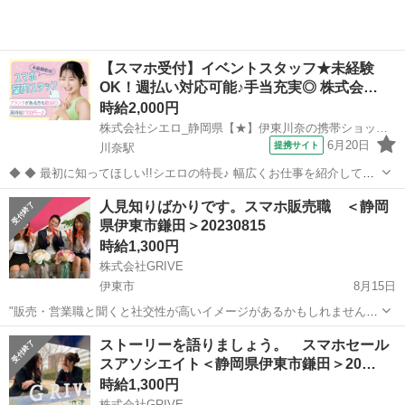
【スマホ受付】イベントスタッフ★未経験
OK！週払い対応可能♪手当充実◎ 株式会…
時給2,000円
株式会社シエロ_静岡県【★】伊東川奈の携帯ショップ/KB6
6月20日
提携サイト
川奈駅
◆ ◆ 最初に知ってほしい!!シエロの特長♪ 幅広くお仕事を紹介してい
る当社！ 専任のコーディネーターがあなたの希望をしっかりお伺いし
静岡
伊東市
川奈駅
携帯ショップ
人見知りばかりです。スマホ販売職 ＜静岡
て、お仕事探しに丁寧に向き合います！ ＼＼うれしい高収入×週払い♪
県伊東市鎌田＞20230815
／／ 高収入でしっか...
時給1,300円
株式会社GRIVE
伊東市
8月15日
"販売・営業職と聞くと社交性が高いイメージがあるかもしれません
が、実はほとんどの販売員が人見知り出身者。『人見知りしなければ
静岡
伊東市
携帯ショップ
チラシ
ストーリーを語りましょう。 スマホセール
よかった！と後悔した事は何度もあります...』そんな方にはピッタリ
スアソシエイト＜静岡県伊東市鎌田＞20…
かもしれません。 〈想定給与...
時給1,300円
株式会社GRIVE