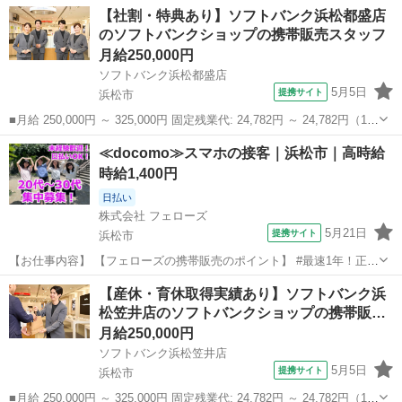
時間相当） ＊時間外手当は時間外労働の有無にかかわらず、固定残業
静岡
浜松市
携帯ショップ
【社割・特典あり】ソフトバンク浜松都盛店
代として支給し、相当時間を超える時間外労働分は法定どおり追...
のソフトバンクショップの携帯販売スタッフ
月給250,000円
ソフトバンク浜松都盛店
5月5日
提携サイト
浜松市
■月給 250,000円 ～ 325,000円 固定残業代: 24,782円 ～ 24,782円（15
時間相当） ＊時間外手当は時間外労働の有無にかかわらず、固定残業
静岡
浜松市
携帯ショップ
≪docomo≫スマホの接客｜浜松市｜高時給
代として支給し、相当時間を超える時間外労働分は法定どおり追...
時給1,400円
日払い
株式会社 フェローズ
5月21日
提携サイト
浜松市
【お仕事内容】 【フェローズの携帯販売のポイント】 #最速1年！正社
員登用の実績多数 #年間50人以上！大企業への直接雇用 ☆－－－－★
静岡
浜松市
携帯ショップ
【産休・育休取得実績あり】ソフトバンク浜
－－－－☆－－－－★－－－－☆ ◎昇給・キャリアアップ実例 ・入社
松笠井店のソフトバンクショップの携帯販…
1年目(25歳)：ス...
月給250,000円
ソフトバンク浜松笠井店
5月5日
提携サイト
浜松市
■月給 250,000円 ～ 325,000円 固定残業代: 24,782円 ～ 24,782円（15