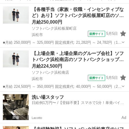
時間相当） ＊時間外手当は時間外労働の有無にかかわらず、固定残業
静岡
浜松市
携帯ショップ
【各種手当（家族・役職・インセンティブな
代として支給し、相当時間を超える時間外労働分は法定どおり追...
ど）あり】ソフトバンク浜松板屋町店のソ…
月給250,000円
ソフトバンク浜松板屋町店
5月5日
提携サイト
浜松市
■月給 250,000円 ～ 325,000円 固定残業代: 21,282円 ～ 24,782円（15
時間相当） ＊時間外手当は時間外労働の有無にかかわらず、固定残業
静岡
浜松市
携帯ショップ
【上場企業・上場企業のグループ会社】ソフ
代として支給し、相当時間を超える時間外労働分は法定どおり追...
トバンク浜松南店のソフトバンクショップ…
月給224,500円
ソフトバンク浜松南店
5月5日
提携サイト
浜松市
■月給 224,500円 ～ 350,000円 固定残業代: 40,000円 ～ 50,000円（29
時間相当） ＊時間外手当は時間外労働の有無にかかわらず、固定残業
静岡
浜松市
携帯ショップ
洗い場スタッフ
代として支給し、相当時間を超える時間外労働分は法定どおり追...
日給例1万円〜 /【登録不要】スマホで1分！単発バイト
一括検索✨
Ad
Lacotto