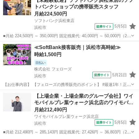
【未経験歓迎】ソフトバンク浜松東店のソフ
トバンクショップの携帯販売スタッフ
月給224,500円
ソフトバンク浜松東店
5月5日
提携サイト
浜松市
■月給 224,500円 ～ 350,000円 固定残業代: 40,000円 ～ 50,000円（29
時間相当） ＊時間外手当は時間外労働の有無にかかわらず、固定残業
静岡
浜松市
携帯ショップ
≪SoftBank接客販売｜浜松市高時給≫
代として支給し、相当時間を超える時間外労働分は法定どおり追...
時給1,500円
日払い
株式会社 フェローズ
5月21日
提携サイト
浜松市
【お仕事内容】 【フェローズの携帯販売のポイント】 #最速1年！正社
員登用の実績多数 #年間50人以上！大企業への直接雇用 ☆－－－－★
静岡
浜松市
携帯ショップ
【上場企業・上場企業のグループ会社】ワイ
－－－－☆－－－－★－－－－☆ ◎昇給・キャリアアップ実例 ・入社
モバイルプレ葉ウォーク浜北店のワイモバ…
1年目(25歳)：ス...
月給212,490円
ワイモバイルプレ葉ウォーク浜北店
5月5日
提携サイト
浜松市
■月給 212,490円 ～ 285,143円 固定残業代: 27,426円 ～ 36,803円（20
時間相当） ＊時間外手当は時間外労働の有無にかかわらず、固定残業