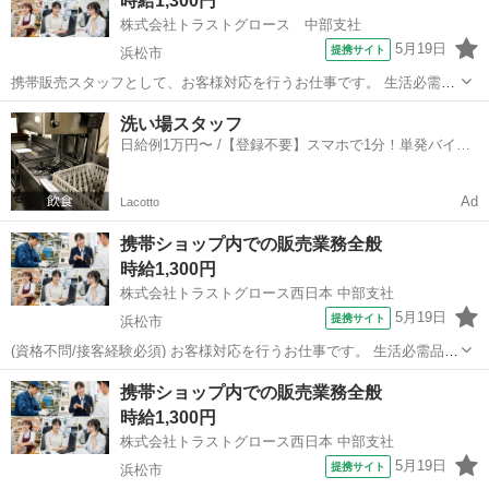
時給1,300円
ている方や、 今の会...
株式会社トラストグロース 中部支社
5月19日
提携サイト
浜松市
携帯販売スタッフとして、お客様対応を行うお仕事です。 生活必需品
の携帯電話を中心に充実した商材やサービスを取り扱い、多様化する
静岡
浜松市
携帯ショップ
洗い場スタッフ
お客様のニーズにお応えしていきます。 今よりもっと楽しく豊でお得
日給例1万円〜 /【登録不要】スマホで1分！単発バイト
に感じていただけるようにお客様をサ...
一括検索✨
Ad
Lacotto
携帯ショップ内での販売業務全般
時給1,300円
株式会社トラストグロース西日本 中部支社
5月19日
提携サイト
浜松市
(資格不問/接客経験必須) お客様対応を行うお仕事です。 生活必需品の
携帯電話を中心に充実した商材やサービスを取り扱い、多様化するお
静岡
浜松市
携帯ショップ
携帯ショップ内での販売業務全般
客様のニーズにお応えしていきます。 今よりもっと楽しく豊でお得に
時給1,300円
感じていただけるようにお客様...
株式会社トラストグロース西日本 中部支社
5月19日
提携サイト
浜松市