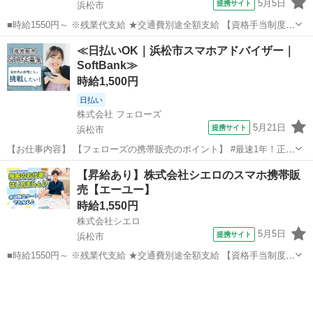
5月5日
提携サイト
浜松市
■時給1550円～ ※残業代支給 ★交通費別途全額支給 【資格手当制度】
au資格取得で5200～11400円/月支給 家電アドバイザー資格をお持ちの
静岡
浜松市
携帯ショップ
≪日払いOK｜浜松市スマホアドバイザー｜
方はグレードに合わせて2500～5000円/月支給 ※入社後獲得も対象
SoftBank≫
...
時給1,500円
日払い
株式会社 フェローズ
5月21日
提携サイト
浜松市
【お仕事内容】 【フェローズの携帯販売のポイント】 #最速1年！正社
員登用の実績多数 #年間50人以上！大企業への直接雇用 ☆－－－－★
静岡
浜松市
携帯ショップ
【昇給あり】株式会社シエロのスマホ携帯販
－－－－☆－－－－★－－－－☆ ◎昇給・キャリアアップ実例 ・入社
売【エーユー】
1年目(25歳)：ス...
時給1,550円
株式会社シエロ
5月5日
提携サイト
浜松市
■時給1550円～ ※残業代支給 ★交通費別途全額支給 【資格手当制度】
au資格取得で5200～11400円/月支給 家電アドバイザー資格をお持ちの
静岡
浜松市
携帯ショップ
方はグレードに合わせて2500～5000円/月支給 ※入社後獲得も対象
...