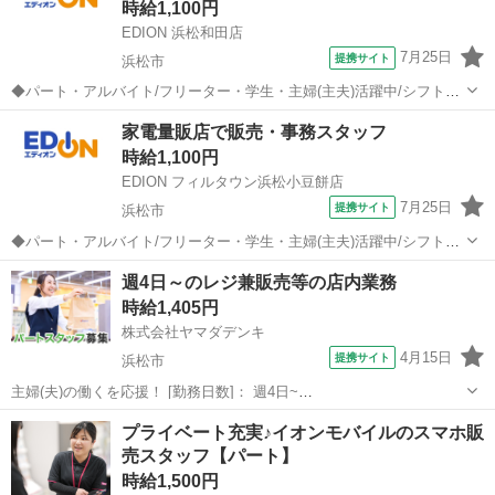
時給1,100円
EDION 浜松和田店
7月25日
提携サイト
浜松市
◆パート・アルバイト/フリーター・学生・主婦(主夫)活躍中/シフト制/
事務作業もあり◆ レジ、商品管理、接客、販売、事務などをお願いし
静岡
浜松市
携帯ショップ
家電量販店で販売・事務スタッフ
ます。 まずは明るい挨拶ができれば大丈夫。 家電の知識は研修や実務
時給1,100円
を通して身に付けられる...
EDION フィルタウン浜松小豆餅店
7月25日
提携サイト
浜松市
◆パート・アルバイト/フリーター・学生・主婦(主夫)活躍中/シフト制/
事務作業もあり◆ レジ、商品管理、接客、販売、事務などをお願いし
静岡
浜松市
携帯ショップ
週4日～のレジ兼販売等の店内業務
ます。 まずは明るい挨拶ができれば大丈夫。 家電の知識は研修や実務
時給1,405円
を通して身に付けられる...
株式会社ヤマダデンキ
4月15日
提携サイト
浜松市
主婦(夫)の働くを応援！ [勤務日数]： 週4日~
10:00~17:00/10:00~18:30/11:00~18:00/11:30~20:00/13:00~20:00 月/
静岡
浜松市
携帯ショップ
プライベート充実♪イオンモバイルのスマホ販
火/水/木/金/土/日 などから選べます [...
売スタッフ【パート】
時給1,500円