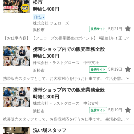
松市
時給1,400円
日払い
株式会社 フェローズ
5月21日
提携サイト
浜松市
【お仕事内容】 【フェローズの携帯販売のポイント】 #最速1年！正社
員登用の実績多数 #年間50人以上！大企業への直接雇用 ☆－－－－★
静岡
浜松市
携帯ショップ
携帯ショップ内での販売業務全般
－－－－☆－－－－★－－－－☆ ◎昇給・キャリアアップ実例 ・入社
時給1,300円
1年目(25歳)：ス...
株式会社トラストグロース 中部支社
5月19日
提携サイト
浜松市
携帯販売スタッフとして、お客様対応を行うお仕事です。 生活必需品
の携帯電話を中心に充実した商材やサービスを取り扱い、多様化する
静岡
浜松市
携帯ショップ
携帯ショップ内での販売業務全般
お客様のニーズにお応えしていきます。 今よりもっと楽しく豊でお得
時給1,300円
に感じていただけるようにお客様をサ...
株式会社トラストグロース 中部支社
5月19日
提携サイト
浜松市
携帯販売スタッフとして、お客様対応を行うお仕事です。 生活必需品
の携帯電話を中心に充実した商材やサービスを取り扱い、多様化する
静岡
浜松市
携帯ショップ
洗い場スタッフ
お客様のニーズにお応えしていきます。 今よりもっと楽しく豊でお得