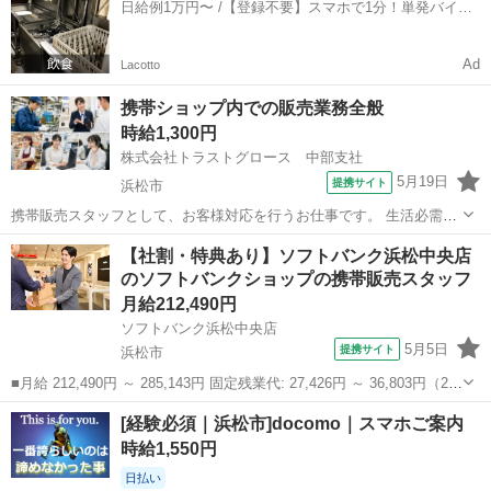
日給例1万円〜 /【登録不要】スマホで1分！単発バイト
に感じていただけるようにお客様をサ...
一括検索✨
Ad
Lacotto
携帯ショップ内での販売業務全般
時給1,300円
株式会社トラストグロース 中部支社
5月19日
提携サイト
浜松市
携帯販売スタッフとして、お客様対応を行うお仕事です。 生活必需品
の携帯電話を中心に充実した商材やサービスを取り扱い、多様化する
静岡
浜松市
携帯ショップ
【社割・特典あり】ソフトバンク浜松中央店
お客様のニーズにお応えしていきます。 今よりもっと楽しく豊でお得
のソフトバンクショップの携帯販売スタッフ
に感じていただけるようにお客様をサ...
月給212,490円
ソフトバンク浜松中央店
5月5日
提携サイト
浜松市
■月給 212,490円 ～ 285,143円 固定残業代: 27,426円 ～ 36,803円（20
時間相当） ＊時間外手当は時間外労働の有無にかかわらず、固定残業
静岡
浜松市
携帯ショップ
[経験必須｜浜松市]docomo｜スマホご案内
代として支給し、相当時間を超える時間外労働分は法定どおり追...
時給1,550円
日払い