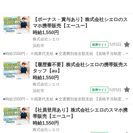
【ボーナス・賞与あり】株式会社シエロのス
マホ携帯販売【エーユー】
時給1,550円
株式会社シエロ
5月5日
提携サイト
浜松市
■時給1550円～ ※残業代支給 ★交通費別途全額支給 【資格手当制度】
au資格取得で5200～11400円/月支給 家電アドバイザー資格をお持ちの
静岡
浜松市
携帯ショップ
【履歴書不要】株式会社シエロの携帯販売ス
方はグレードに合わせて2500～5000円/月支給 ※入社後獲得も対象
タッフ【au】
...
時給1,550円
株式会社シエロ
5月5日
提携サイト
浜松市
■時給1550円～ ※残業代支給 ★交通費別途全額支給 【資格手当制度】
au資格取得で5200～11400円/月支給 家電アドバイザー資格をお持ちの
静岡
浜松市
携帯ショップ
【社員登用あり】株式会社シエロのスマホ携
方はグレードに合わせて2500～5000円/月支給 ※入社後獲得も対象
帯販売【エーユー】
...
時給1,550円
株式会社シエロ