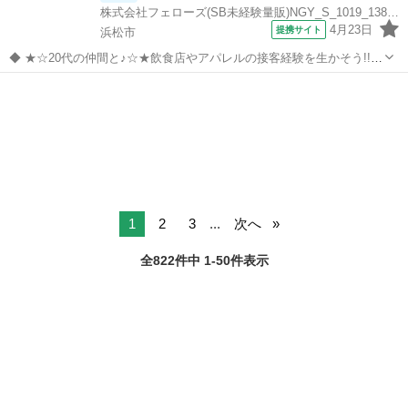
株式会社フェローズ(SB未経験量販)NGY_S_1019_1381T(A)(NGY)
4月23日
提携サイト
浜松市
◆ ★☆20代の仲間と♪☆★飲食店やアパレルの接客経験を生かそう!!
◆ 携帯販売って難しそう・・という方でも安心！ みんな飲食店やコン
静岡
浜松市
携帯ショップ
ビニの接客経験者◎ 未経験の方が大半を占めるお仕事なんです(=ﾟωﾟ)
ﾉ ★☆20代...
1
2
3
...
次へ
全822件中 1-50件表示