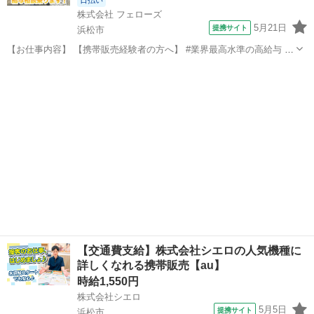
日払い
株式会社 フェローズ
5月21日
提携サイト
浜松市
【お仕事内容】 【携帯販売経験者の方へ】 #業界最高水準の高給与 #
昇給・昇格の実績多数 #最速1年で正社員登用 弊社の担当者も、携帯販
静岡
浜松市
携帯ショップ
売の経験者。 これまでのお給与や待遇が変わらないことに 疑問を感じ
ている方や、 今の会...
【交通費支給】株式会社シエロの人気機種に
詳しくなれる携帯販売【au】
時給1,550円
株式会社シエロ
5月5日
提携サイト
浜松市