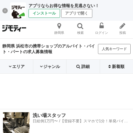
アプリならお得な情報を見逃さない！
インストール
アプリで開く
静岡県
検索
ログイン
投稿
静岡県 浜松市の携帯ショップのアルバイト・バイ
人気キーワード
ト・パートの求人募集情報
エリア
ジャンル
詳細
新着順
洗い場スタッフ
日給例1万円〜 /【登録不要】スマホで1分！単発バイト
一括検索✨