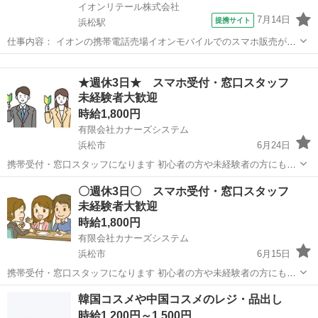
イオンリテール株式会社
7月14日
提携サイト
浜松駅
仕事内容： イオンの携帯電話売場イオンモバイルでのスマホ販売が主
なお仕事です。 店頭での接客から、契約の手続き、携帯電話の初期設
静岡
浜松市
浜松駅
携帯ショップ
定、受け渡しまでを担当していただきます。 まずは来店されたお客さ
★週休3日★ スマホ受付・窓口スタッフ
まに声をかけ、ご用件をヒアリン...
未経験者大歓迎
時給1,800円
有限会社カナーズシステム
浜松市
6月24日
携帯受付・窓口スタッフになります 初心者の方や未経験者の方にも簡
単な研修がありますので安心です ９割以上の方が未経験スタートです
静岡
浜松市
携帯ショップ
スタッフ
〇週休3日〇 スマホ受付・窓口スタッフ
ので安心です 〇スマホ受付窓口 〇操作方法の案内・説明 〇各種手続
未経験者大歓迎
き（新規・変更・...
時給1,800円
有限会社カナーズシステム
浜松市
6月15日
携帯受付・窓口スタッフになります 初心者の方や未経験者の方にも簡
単な研修がありますので安心です ９割以上の方が未経験スタートです
静岡
浜松市
携帯ショップ
スタッフ
韓国コスメや中国コスメのレジ・品出し
ので安心です 〇スマホ受付窓口 〇操作方法の案内・説明 〇各種手続
時給1,200円～1,500円
き（新規・変更・...