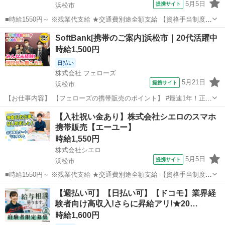
5月5日
提携サイト
浜松市
■時給1550円～ ※残業代支給 ★交通費別途全額支給 【資格手当制度】
au資格取得で5200～11400円/月支給 家電アドバイザー資格をお持ちの
静岡
浜松市
携帯ショップ
SoftBank[携帯のご案内]浜松市｜20代活躍中
方はグレードに合わせて2500～5000円/月支給 ※入社後獲得も対象
時給1,500円
...
日払い
株式会社 フェローズ
5月21日
提携サイト
浜松市
【お仕事内容】 【フェローズの携帯販売のポイント】 #最速1年！正社
員登用の実績多数 #年間50人以上！大企業への直接雇用 ☆－－－－★
静岡
浜松市
携帯ショップ
【入社祝い金あり】株式会社シエロのスマホ
－－－－☆－－－－★－－－－☆ ◎昇給・キャリアアップ実例 ・入社
携帯販売【エーユー】
1年目(25歳)：ス...
時給1,550円
株式会社シエロ
5月5日
提携サイト
浜松市
■時給1550円～ ※残業代支給 ★交通費別途全額支給 【資格手当制度】
au資格取得で5200～11400円/月支給 家電アドバイザー資格をお持ちの
静岡
浜松市
携帯ショップ
【週払い可】【日払い可】【ドコモ】業界経
方はグレードに合わせて2500～5000円/月支給 ※入社後獲得も対象
験者向け高収入!さらに昇給アリ!★20…
...
時給1,600円