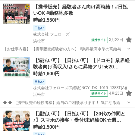
◆ 携帯販売って難しそう・・という方でも安心！ みんな飲食店やコン
静岡
浜松市
携帯ショップ
【携帯販売】経験者さん向け高時給！#日払
ビニの接客経験者◎ 未経験の方が大半を占めるお仕事なんです(=ﾟωﾟ)
いOK #勤務地多数
ﾉ ★☆20代...
時給1,550円
日払い
株式会社 フェローズ
3月22日
提携サイト
浜松市
【お仕事内容】 【携帯販売経験者の方へ】 #業界最高水準の高給与 #
昇給・昇格の実績多数 #最速1年で正社員登用 弊社の担当者も、携帯販
静岡
浜松市
携帯ショップ
【週払い可】【日払い可】【ドコモ】業界経
売の経験者。 これまでのお給与や待遇が変わらないことに 疑問を感じ
験者向け高収入!さらに昇給アリ!★20…
ている方や、 今の会...
時給1,600円
日払い
株式会社フェローズ(D経験)NGY_DK_1019_1383T(A)(NGY)
4月23日
提携サイト
浜松市
◆ ◆ 【携帯販売の経験者様】給与のご相談承ります！ 気になる給与
面は、ご希望に添えるようにしっかり相談いたします。 「給与を改善
静岡
浜松市
携帯ショップ
【週払い可】【日払い可】【20代の仲間と
したい」「将来のことを考えていきたい」という経験者さんを応援し
♪】スマホの接客・受付/未経験OK☆週…
ます。 来社不要のWEB面...
時給1,500円