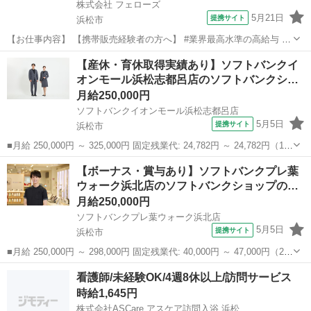
株式会社 フェローズ
5月21日
提携サイト
浜松市
【お仕事内容】 【携帯販売経験者の方へ】 #業界最高水準の高給与 #
昇給・昇格の実績多数 #最速1年で正社員登用 弊社の担当者も、携帯販
静岡
浜松市
携帯ショップ
【産休・育休取得実績あり】ソフトバンクイ
売の経験者。 これまでのお給与や待遇が変わらないことに 疑問を感じ
オンモール浜松志都呂店のソフトバンクシ…
ている方や、 今の会...
月給250,000円
ソフトバンクイオンモール浜松志都呂店
5月5日
提携サイト
浜松市
■月給 250,000円 ～ 325,000円 固定残業代: 24,782円 ～ 24,782円（15
時間相当） ＊時間外手当は時間外労働の有無にかかわらず、固定残業
静岡
浜松市
携帯ショップ
【ボーナス・賞与あり】ソフトバンクプレ葉
代として支給し、相当時間を超える時間外労働分は法定どおり追...
ウォーク浜北店のソフトバンクショップの…
月給250,000円
ソフトバンクプレ葉ウォーク浜北店
5月5日
提携サイト
浜松市
■月給 250,000円 ～ 298,000円 固定残業代: 40,000円 ～ 47,000円（26
時間相当） ＊時間外手当は時間外労働の有無にかかわらず、固定残業
静岡
浜松市
携帯ショップ
看護師/未経験OK/4週8休以上/訪問サービス
代として支給し、相当時間を超える時間外労働分は法定どおり追...
時給1,645円
株式会社ASCare アスケア訪問入浴 浜松