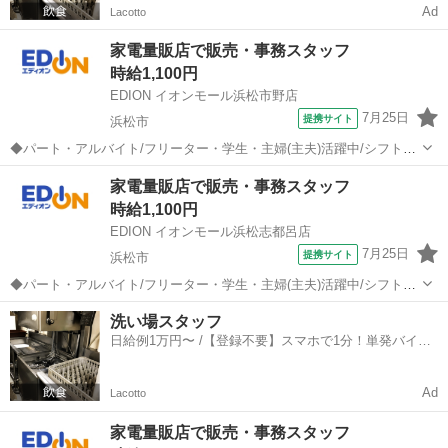
Ad
Lacotto
家電量販店で販売・事務スタッフ
時給1,100円
EDION イオンモール浜松市野店
7月25日
提携サイト
浜松市
◆パート・アルバイト/フリーター・学生・主婦(主夫)活躍中/シフト制/
事務作業もあり◆ レジ、商品管理、接客、販売、事務などをお願いし
静岡
浜松市
携帯ショップ
家電量販店で販売・事務スタッフ
ます。 まずは明るい挨拶ができれば大丈夫。 家電の知識は研修や実務
時給1,100円
を通して身に付けられる...
EDION イオンモール浜松志都呂店
7月25日
提携サイト
浜松市
◆パート・アルバイト/フリーター・学生・主婦(主夫)活躍中/シフト制/
事務作業もあり◆ レジ、商品管理、接客、販売、事務などをお願いし
静岡
浜松市
携帯ショップ
洗い場スタッフ
ます。 まずは明るい挨拶ができれば大丈夫。 家電の知識は研修や実務
日給例1万円〜 /【登録不要】スマホで1分！単発バイト
を通して身に付けられる...
一括検索✨
Ad
Lacotto
家電量販店で販売・事務スタッフ