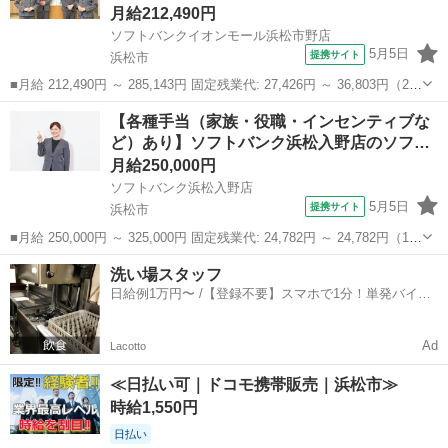
月給212,490円
ソフトバンクイオンモール浜松市野店
5月5日
提携サイト
浜松市
■月給 212,490円 ～ 285,143円 固定残業代: 27,426円 ～ 36,803円（20
時間相当） ＊時間外手当は時間外労働の有無にかかわらず、固定残業
静岡
浜松市
携帯ショップ
【各種手当（家族・役職・インセンティブな
代として支給し、相当時間を超える時間外労働分は法定どおり追...
ど）あり】ソフトバンク浜松入野店のソフ…
月給250,000円
ソフトバンク浜松入野店
5月5日
提携サイト
浜松市
■月給 250,000円 ～ 325,000円 固定残業代: 24,782円 ～ 24,782円（15
時間相当） ＊時間外手当は時間外労働の有無にかかわらず、固定残業
静岡
浜松市
携帯ショップ
洗い場スタッフ
代として支給し、相当時間を超える時間外労働分は法定どおり追...
日給例1万円〜 /【登録不要】スマホで1分！単発バイト
一括検索✨
Ad
Lacotto
≪日払い可｜ドコモ携帯販売｜浜松市≫
時給1,550円
日払い