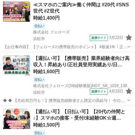
静岡
浜松市
携帯ショップ
≪スマホのご案内≫働く仲間は #20代 #SNS
いう方でも安心。 みんな飲食店やコンビニの接客経験者なんです◎
世代 #Z世代
★☆20代の仲間...
時給1,400円
日払い
株式会社 フェローズ
3月22日
提携サイト
浜松市
【お仕事内容】 【フェローズの携帯販売のポイント】 #最速1年！正社
員登用の実績多数 #年間50人以上！大企業への直接雇用 ☆－－－－★
静岡
浜松市
携帯ショップ
【週払い可】【携帯販売】業界経験者向け高
－－－－☆－－－－★－－－－☆ ◎昇給・キャリアアップ実例 ・入社
収入！昇給あり/正社員登用実績あり/日…
1年目(25歳)：ス...
時給1,600円
日払い
株式会社フェローズ(SB経験量販)NGY_SK_1019_1384T(A)(NGY)
4月23日
提携サイト
浜松市
◆ ◆ 【月給30万円も！】携帯販売経験者さん限定の高給与！ 今の給
与や、待遇がなかなか変わらないことに疑問を感じている方、 今の会
静岡
浜松市
携帯ショップ
【週払い可】【日払い可】【20代の仲間と
社の将来性に不安を感じている方、まずはお話を聞かせてください！
♪】スマホの接客・受付/未経験OK☆週…
来社不要のWEB面接O...
時給1,500円
日払い