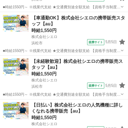
■時給1550円～ ※残業代支給 ★交通費別途全額支給 【資格手当制度】
au資格取得で5200～11400円/月支給 家電アドバイザー資格をお持ちの
静岡
浜松市
携帯ショップ
【車通勤OK】株式会社シエロの携帯販売スタ
方はグレードに合わせて2500～5000円/月支給 ※入社後獲得も対象
ッフ【au】
...
時給1,550円
株式会社シエロ
5月5日
提携サイト
浜松市
■時給1550円～ ※残業代支給 ★交通費別途全額支給 【資格手当制度】
au資格取得で5200～11400円/月支給 家電アドバイザー資格をお持ちの
静岡
浜松市
携帯ショップ
【未経験歓迎】株式会社シエロの携帯販売ス
方はグレードに合わせて2500～5000円/月支給 ※入社後獲得も対象
タッフ【au】
...
時給1,550円
株式会社シエロ
5月5日
提携サイト
浜松市
■時給1550円～ ※残業代支給 ★交通費別途全額支給 【資格手当制度】
au資格取得で5200～11400円/月支給 家電アドバイザー資格をお持ちの
静岡
浜松市
携帯ショップ
【日払い】株式会社シエロの人気機種に詳し
方はグレードに合わせて2500～5000円/月支給 ※入社後獲得も対象
くなれる携帯販売【au】
...
時給1,550円
株式会社シエロ