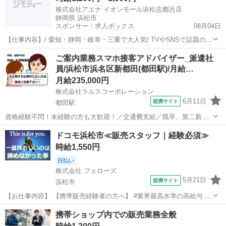
株式会社アエナ イオンモール浜松志都呂店
静岡県 浜松市
スポンサー：求人ボックス
08月04日
【仕事内容】/ 愛知・静岡・岐阜・三重で大人気! TVやSNSで話題のオ
フプライスショップ "アエナ"で働こう! ⏩車通勤OK! 駐車場あり&駐車
アルバイト・パート
ご案内業務スマホ接客アドバイザー_派遣社
場代会社負担(規定) <働きやすさ抜群/簡単レジ打ち> 専門知識一切不
員/浜松市浜名区新都田(都田駅)/月給…
要!未経験者も...
月給235,000円
株式会社ラルスコーポレーション
6月11日
提携サイト
都田駅
資格経験不問！未経験の方も大歓迎！／交通費支給／既卒、第二新卒
の方も大歓迎／正社員登用制度あり／インセンティブ制度あり／昇給
静岡
浜松市
都田駅
携帯ショップ
ドコモ浜松市≪販売スタッフ｜経験必須≫
あり／社会保険完備 【仕事内容】 au、ソフトバンク、ドコモ、UQ、
時給1,550円
ワイモバイルの 様々な携帯キャ...
日払い
株式会社 フェローズ
5月21日
提携サイト
浜松市
【お仕事内容】 【携帯販売経験者の方へ】 #業界最高水準の高給与 #
昇給・昇格の実績多数 #最速1年で正社員登用 弊社の担当者も、携帯販
静岡
浜松市
携帯ショップ
携帯ショップ内での販売業務全般
売の経験者。 これまでのお給与や待遇が変わらないことに 疑問を感じ