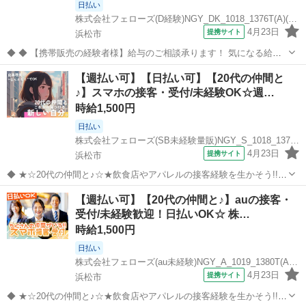
日払い
株式会社フェローズ(D経験)NGY_DK_1018_1376T(A)(NGY)
4月23日
提携サイト
浜松市
◆ ◆ 【携帯販売の経験者様】給与のご相談承ります！ 気になる給与
面は、ご希望に添えるようにしっかり相談いたします。 「給与を改善
静岡
浜松市
携帯ショップ
【週払い可】【日払い可】【20代の仲間と
したい」「将来のことを考えていきたい」という経験者さんを応援し
♪】スマホの接客・受付/未経験OK☆週…
ます。 来社不要のWEB面...
時給1,500円
日払い
株式会社フェローズ(SB未経験量販)NGY_S_1018_1377T(A)(NGY)
4月23日
提携サイト
浜松市
◆ ★☆20代の仲間と♪☆★飲食店やアパレルの接客経験を生かそう!!
◆ 携帯販売って難しそう・・という方でも安心！ みんな飲食店やコン
静岡
浜松市
携帯ショップ
【週払い可】【20代の仲間と♪】auの接客・
ビニの接客経験者◎ 未経験の方が大半を占めるお仕事なんです(=ﾟωﾟ)
受付/未経験歓迎！日払いOK☆ 株…
ﾉ ★☆20代...
時給1,500円
日払い
株式会社フェローズ(au未経験)NGY_A_1019_1380T(A)(NGY)
4月23日
提携サイト
浜松市
◆ ★☆20代の仲間と♪☆★飲食店やアパレルの接客経験を生かそう!!