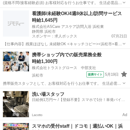
(資格不問/接客経験必須) お客様対応を行うお仕事です。 生活必需品の
携帯電話を中心に充実した商材やサービスを取り扱い、多様化するお
静岡
浜松市
携帯ショップ
看護師/未経験OK/4週8休以上/訪問サービス
客様のニーズにお応えしていきます。 今よりもっと楽しく豊でお得に
時給1,645円
感じていただけるようにお客様...
株式会社ASCare アスケア訪問入浴 浜松東
静岡県 浜松市
スポンサー：求人ボックス
07月21日
【仕事内容】残業ほぼなし 未経験OK <キャッチコピー><浜松市×看護
師><パート>訪問入浴の看護師 介護未経験者ブランクのある方も看護
アルバイト・パート
携帯ショップ内での販売業務全般
師の資格を活かして働きませんか。Wワークにも! <お仕事内容><1.>
時給1,300円
訪問入浴車に同乗し、お客...
株式会社トラストグロース 中部支社
5月19日
提携サイト
浜松市
携帯販売スタッフとして、お客様対応を行うお仕事です。 生活必需品
の携帯電話を中心に充実した商材やサービスを取り扱い、多様化する
静岡
浜松市
携帯ショップ
洗い場スタッフ
お客様のニーズにお応えしていきます。 今よりもっと楽しく豊でお得
日給例1万円〜 /【登録不要】スマホで1分！単発バイト
に感じていただけるようにお客様をサ...
一括検索✨
Ad
Lacotto
スマホの受付staff｜ドコモ｜週払いOK｜浜