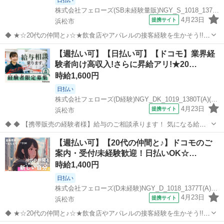
日払い
株式会社フェローズ(SB未経験量販)NGY_S_1018_1376T(A)(NGY)
4月23日
提携サイト
浜松市
◆ ★☆20代の仲間と♪☆★飲食店やアパレルの接客経験を生かそう!!
◆ 携帯販売って難しそう・・という方でも安心！ みんな飲食店やコン
静岡
浜松市
携帯ショップ
【週払い可】【日払い可】【ドコモ】業界経
ビニの接客経験者◎ 未経験の方が大半を占めるお仕事なんです(=ﾟωﾟ)
験者向け高収入!さらに昇給アリ!★20…
ﾉ ★☆20代...
時給1,600円
日払い
株式会社フェローズ(D経験)NGY_DK_1019_1380T(A)(NGY)
4月23日
提携サイト
浜松市
◆ ◆ 【携帯販売の経験者様】給与のご相談承ります！ 気になる給与
面は、ご希望に添えるようにしっかり相談いたします。 「給与を改善
静岡
浜松市
携帯ショップ
【週払い可】【20代の仲間と♪】ドコモのご
したい」「将来のことを考えていきたい」という経験者さんを応援し
案内・受付/未経験歓迎！日払いOK☆…
ます。 来社不要のWEB面...
時給1,400円
日払い
株式会社フェローズ(D未経験)NGY_D_1018_1377T(A)(NGY)
4月23日
提携サイト
浜松市
◆ ★☆20代の仲間と♪☆★飲食店やアパレルの接客経験を生かそう!!
◆ みんな知っているドコモのお仕事(^^) 携帯販売って難しそう・・と