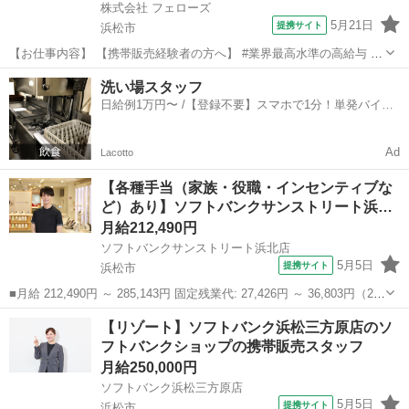
株式会社 フェローズ
5月21日
提携サイト
浜松市
【お仕事内容】 【携帯販売経験者の方へ】 #業界最高水準の高給与 #
昇給・昇格の実績多数 #最速1年で正社員登用 弊社の担当者も、携帯販
静岡
浜松市
携帯ショップ
洗い場スタッフ
売の経験者。 これまでのお給与や待遇が変わらないことに 疑問を感じ
日給例1万円〜 /【登録不要】スマホで1分！単発バイト
ている方や、 今の会...
一括検索✨
Ad
Lacotto
【各種手当（家族・役職・インセンティブな
ど）あり】ソフトバンクサンストリート浜…
月給212,490円
ソフトバンクサンストリート浜北店
5月5日
提携サイト
浜松市
■月給 212,490円 ～ 285,143円 固定残業代: 27,426円 ～ 36,803円（20
時間相当） ＊時間外手当は時間外労働の有無にかかわらず、固定残業
静岡
浜松市
携帯ショップ
【リゾート】ソフトバンク浜松三方原店のソ
代として支給し、相当時間を超える時間外労働分は法定どおり追...
フトバンクショップの携帯販売スタッフ
月給250,000円
ソフトバンク浜松三方原店
5月5日
提携サイト
浜松市