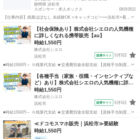
静岡県 浜松市
スポンサー：求人ボックス
08月05日
【仕事内容】残業ほぼなし 未経験OK <キャッチコピー><浜松市×看護
師><パート>訪問入浴の看護師 介護未経験者ブランクのある方も看護
アルバイト・パート
【社会保険あり】株式会社シエロの人気機種
師の資格を活かして働きませんか。Wワークにも! <お仕事内容><1.>
に詳しくなれる携帯販売【au】
訪問入浴車に同乗し、お客...
時給1,550円
株式会社シエロ
5月5日
提携サイト
浜松市
■時給1550円～ ※残業代支給 ★交通費別途全額支給 【資格手当制度】
au資格取得で5200～11400円/月支給 家電アドバイザー資格をお持ちの
静岡
浜松市
携帯ショップ
【各種手当（家族・役職・インセンティブな
方はグレードに合わせて2500～5000円/月支給 ※入社後獲得も対象
ど）あり】株式会社シエロの人気機種に詳…
...
時給1,550円
株式会社シエロ
5月5日
提携サイト
浜松市
■時給1550円～ ※残業代支給 ★交通費別途全額支給 【資格手当制度】
au資格取得で5200～11400円/月支給 家電アドバイザー資格をお持ちの
静岡
浜松市
携帯ショップ
≪ドコモスマホ販売｜浜松市≫要経験
方はグレードに合わせて2500～5000円/月支給 ※入社後獲得も対象
時給1,550円
...