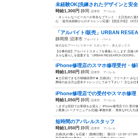
未経験OK|洗練されたデザインと安全
時給1,300円
静岡
沼津市
アパレル
・オシャレなベビーカーが有名なブランド ・土日含めた週3
心 ・販売未経験からのチャレンジ応援! 【想定月収】 19万1千
「アルバイト/販売」URBAN RESEAR
静岡県 沼津市
アルバイト・パート
株式会社アーバンリサーチ
スポンサー：求人ボックス
【仕事内容】アルバイトスタッフを募集いたします 店舗 URBA
タルな暮らしを提案する「URBAN RESEARCH DOORS
iPhone修理店のスマホ修理受付・修
時給1,050円
静岡
沼津市
アパレル
★土日祝できる方積極採用中★ 主婦(夫)・フリーター み
興味のある方は是非チャレンジしてみて下さい！ 主なお仕事内
iPhone修理店での受付やスマホ修理
時給1,050円
静岡
沼津市
アパレル
＼まずは笑顔でお客様をお迎え／ iPhone修理店での 受
ジ業務 (トークマニュアル完備) 事務作業： 簡単なPC入力(基
短時間のアパレルスタッフ
時給1,050円
静岡
沼津市
アパレル
主婦(夫)の働くを応援！ [勤務日数]： 週2日~ 12:30~17:30/