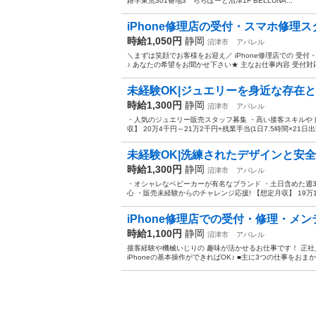
路字東荒301番地3 ららぽーと沼津1F BELLUNA...
iPhone修理店の受付・スマホ修理ス
時給1,050円
静岡
沼津市
アパレル
＼まずは笑顔でお客様をお迎え／ iPhone修理店での 受
♪ あなたの希望をお聞かせ下さい★ 主なお仕事内容 受付対応
未経験OK|ジュエリーを身近な存在と
時給1,300円
静岡
沼津市
アパレル
・人気のジュエリー販売スタッフ募集 ・高い接客スキルやト
収】 20万4千円～21万2千円+残業手当(1日7.5時間×21日
未経験OK|洗練されたデザインと安全
時給1,300円
静岡
沼津市
アパレル
・オシャレなベビーカーが有名なブランド ・土日含めた週3
心 ・販売未経験からのチャレンジ応援! 【想定月収】 19万1千
iPhone修理店での受付・修理・メ
時給1,100円
静岡
沼津市
アパレル
接客経験や機械いじりの 趣味が活かせるお仕事です！ 正
iPhoneの基本操作ができればOK♪ ■主に3つの仕事をおまか