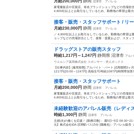
月給200,000円
静岡
沼津市
アパレル
家電量販店や百貨店、有名ブランドショップなどの売場担
4,800社以上とお取引をしているため、勤務地の希望は最大限
接客・販売・スタッフサポート / リ
月給230,000円
静岡
沼津市
アパレル
／ 4,800社以上とお取引をしているため、勤務地の希望
ョップなどの売場担当として、接客・提案および、スタッフサ
ドラッグストアの販売スタッフ
時給1,217円～1,247円
静岡県 沼津市
アルバ
ウエルシア薬局株式会社
スポンサー：求人ボックス
【仕事内容】[雇用形態] アルバイト・パート 試用期間3ヶ月:期
1217円(20:00～1247円) 高校生可/時給1097円(時間帯加算
接客・販売・スタッフサポート
月給200,000円
静岡
沼津市
アパレル
家電量販店や百貨店、有名ブランドショップなどの売場担
4,800社以上とお取引をしているため、勤務地の希望は最大限
未経験歓迎のアパレル販売（レディ
時給1,300円
静岡
沼津市
アパレル
主婦(夫)の働くを応援！ [勤務日数]： 週5日~5日 09:30
元】株式会社iDA 沼津駅バス15分 [職種名]：アパレル販売（