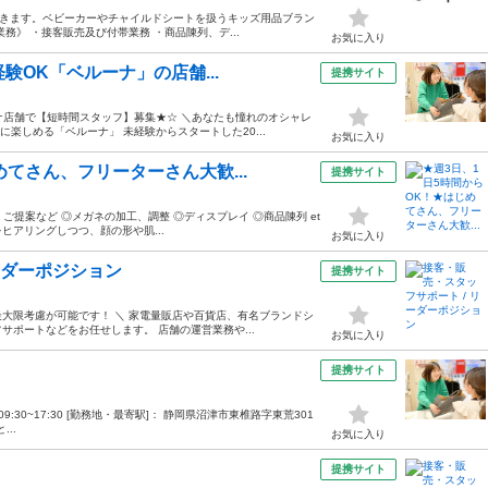
ただきます。ベビーカーやチャイルドシートを扱うキッズ用品ブラン
》 ・接客販売及び付帯業務 ・商品陳列、デ...
お気に入り
験OK「ベルーナ」の店舗...
提携サイト
ナ店舗で【短時間スタッフ】募集★☆ ＼あなたも憧れのオシャレ
楽しめる「ベルーナ」 未経験からスタートした20...
お気に入り
めてさん、フリーターさん大歓...
提携サイト
内、ご提案など ◎メガネの加工、調整 ◎ディスプレイ ◎商品陳列 et
をヒアリングしつつ、顔の形や肌...
お気に入り
ーダーポジション
提携サイト
は最大限考慮が可能です！ ＼ 家電量販店や百貨店、有名ブランドシ
ポートなどをお任せします。 店舗の運営業務や...
お気に入り
提携サイト
0/09:30~17:30 [勤務地・最寄駅]： 静岡県沼津市東椎路字東荒301
..
お気に入り
提携サイト