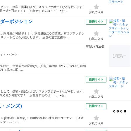
当として、接客・提案および、スタッフサポートなどを行います。
考慮が可能です！ 【お任せするのは・・】 ●お...
お気に入り
ーダーポジション
提携サイト
は最大限考慮が可能です！ ＼ 家電量販店や百貨店、有名ブランドシ
ポートなどをお任せします。 店舗の運営業務や...
お気に入り
更新07月29日
イト・パート
間中、労働条件の変動なし [給与] <時給> 1217円 1247円 時給
なし) 昇格に応じ...
提携サイト
当として、接客・提案および、スタッフサポートなどを行います。
考慮が可能です！ 【お任せするのは・・】 ●お...
お気に入り
ス・メンズ）
提携サイト
~21:30 [勤務地・最寄駅]： 静岡県沼津市 株式会社コーエン 【派遣
レディス・メ...
お気に入り