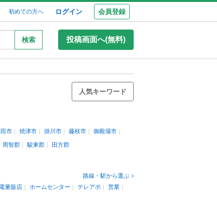
ログイン
会員登録
初めての方へ
投稿画面へ(無料)
検索
人気キーワード
磐田市
焼津市
掛川市
藤枝市
御殿場市
周智郡
駿東郡
田方郡
路線・駅から選ぶ
電量販店
ホームセンター
テレアポ
営業