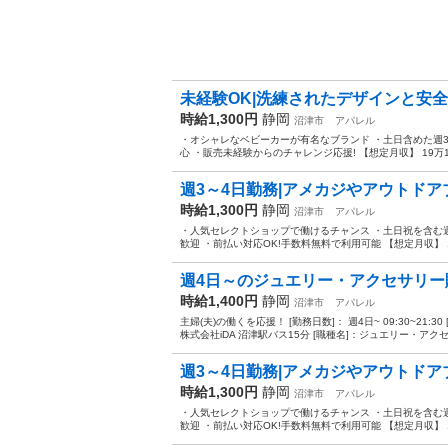
未経験OK|洗練されたデザインと安全
時給1,300円
静岡
沼津市
アパレル
・オシャレなベビーカーが有名なブランド ・土日含めた週3
心 ・販売未経験からのチャレンジ応援! 【想定月収】 19万1千
週3～4日勤務|アメカジやアウトドア
時給1,300円
静岡
沼津市
アパレル
・人気セレクトショップで働けるチャンス ・土日祝を含む
歓迎 ・前払い対応OK!手数料無料で利用可能 【想定月収】 16
週4日～のジュエリー・アクセサリー
時給1,400円
静岡
沼津市
アパレル
主婦(夫)の働くを応援！ [勤務日数]： 週4日~ 09:30~2
株式会社iDA 沼津駅バス15分 [職種名]：ジュエリー・アクセサ
週3～4日勤務|アメカジやアウトドア
時給1,300円
静岡
沼津市
アパレル
・人気セレクトショップで働けるチャンス ・土日祝を含む
歓迎 ・前払い対応OK!手数料無料で利用可能 【想定月収】 16