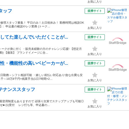
お気に入り
タッフ
提携サイト
付・修理スタッフ募集！ 平日のみ！土日祝休み！ 勤務時間は相談OK
： 申込書の確認やレジ業務 (トーク...
お気に入り
してた楽しんでいただくことが...
提携サイト
ークが身に付く ・販売未経験の方のチャレンジ応援! 【想定月
出勤) 【服装】 ブランドイメージに合...
お気に入り
性・機能性の高いベビーカーが...
提携サイト
日勤務～シフト相談可能 ・嬉しい前払い対応あり!急な出費も安
～19万8千円+残業手当(1日7時間×2...
お気に入り
ンテナンススタッフ
提携サイト
社員登用制度もありますので 頑張り次第でステップアップも可能◎
せ■ (1)受付 レジ打ち等、申込書の...
お気に入り