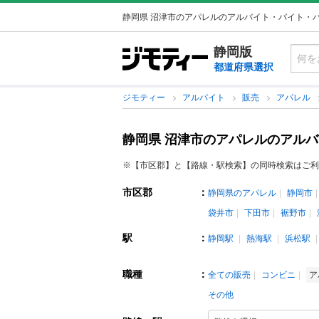
静岡県 沼津市のアパレルのアルバイト・バイト・
静岡版
都道府県選択
ジモティー
アルバイト
販売
アパレル
静岡県 沼津市のアパレルのアル
※【市区郡】と【路線・駅検索】の同時検索はご利
市区郡
：
静岡県のアパレル
静岡市
袋井市
下田市
裾野市
駅
：
静岡駅
熱海駅
浜松駅
職種
：
全ての販売
コンビニ
ア
その他