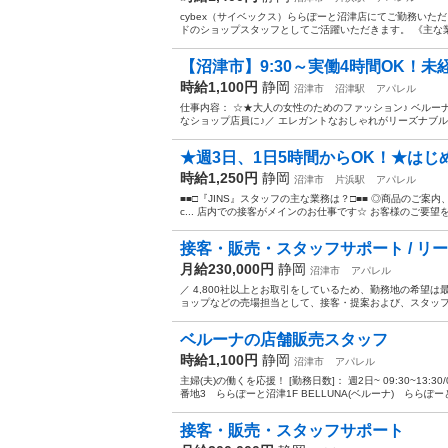
cybex（サイベックス）ららぽーと沼津店にてご勤務い
ドのショップスタッフとしてご活躍いただきます。 《主な業務
【沼津市】9:30～実働4時間OK！未経
時給1,100円
静岡
沼津市
沼津駅
アパレル
仕事内容： ☆★大人の女性のためのファッション♪ ベルー
なショップ店員に♪／ エレガントなおしゃれがリーズナブルに
★週3日、1日5時間からOK！★はじ
時給1,250円
静岡
沼津市
片浜駅
アパレル
■■□『JINS』スタッフの主な業務は？□■■ ◎商品のご案
c... 店内での接客がメインのお仕事です☆ お客様のご要望
接客・販売・スタッフサポート / リ
月給230,000円
静岡
沼津市
アパレル
／ 4,800社以上とお取引をしているため、勤務地の希望
ョップなどの売場担当として、接客・提案および、スタッフサ
ベルーナの店舗販売スタッフ
時給1,100円
静岡
沼津市
アパレル
主婦(夫)の働くを応援！ [勤務日数]： 週2日~ 09:30~13:3
番地3 ららぽーと沼津1F BELLUNA(ベルーナ) ららぽーと.
接客・販売・スタッフサポート