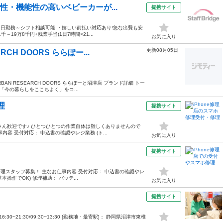
性・機能性の高いベビーカーが...
提携サイト
日勤務～シフト相談可能 ・嬉しい前払い対応あり!急な出費も安
～19万8千円+残業手当(1日7時間×21...
お気に入り
更新08月05日
CH DOORS ららぽー...
N RESEARCH DOORS ららぽーと沼津店 ブランド詳細 トー
」 「今の暮らしをここちよく」をコ...
理
提携サイト
なさん歓迎です♪ ひとつひとつの作業自体は難しくありませんので
容 受付対応： 申込書の確認やレジ業務 (ト...
お気に入り
提携サイト
付修理スタッフ募集！ 主なお仕事内容 受付対応： 申込書の確認やレ
本操作でOK) 修理補助： バッテ...
お気に入り
提携サイト
16:30~21:30/09:30~13:30 [勤務地・最寄駅]： 静岡県沼津市東椎