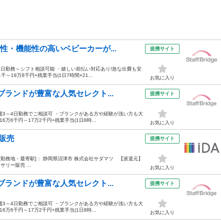
性・機能性の高いベビーカーが...
提携サイト
日勤務～シフト相談可能 ・嬉しい前払い対応あり!急な出費も安
～19万8千円+残業手当(1日7時間×21...
お気に入り
ブランドが豊富な人気セレクト...
提携サイト
週3～4日勤務でご相談可 ・ブランクがある方や経験が浅い方も大
万6千円～17万2千円+残業手当(1日8時...
お気に入り
販売
提携サイト
1:30 [勤務地・最寄駅]： 静岡県沼津市 株式会社サダマツ 【派遣元】
リー販売 ...
お気に入り
ブランドが豊富な人気セレクト...
提携サイト
週3～4日勤務でご相談可 ・ブランクがある方や経験が浅い方も大
万6千円～17万2千円+残業手当(1日8時...
お気に入り