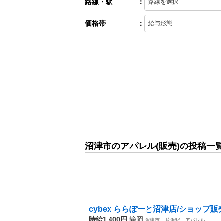
路線・駅
：
価格帯
：
沼津市のアパレル(販売)の投稿一
cybex ららぽーと沼津店/ショップ販売/
時給1,400円
静岡
沼津市
片浜駅
アパレル