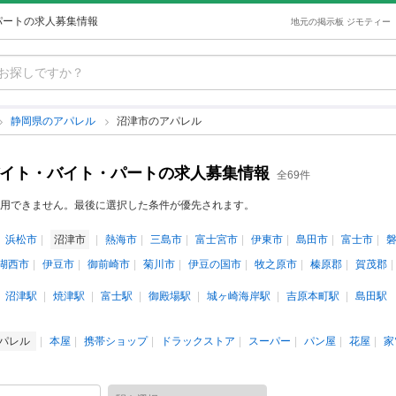
パートの求人募集情報
地元の掲示板 ジモティー
静岡県のアパレル
沼津市のアパレル
バイト・バイト・パートの求人募集情報
全69件
用できません。最後に選択した条件が優先されます。
浜松市
沼津市
熱海市
三島市
富士宮市
伊東市
島田市
富士市
湖西市
伊豆市
御前崎市
菊川市
伊豆の国市
牧之原市
榛原郡
賀茂郡
沼津駅
焼津駅
富士駅
御殿場駅
城ヶ崎海岸駅
吉原本町駅
島田駅
パレル
本屋
携帯ショップ
ドラックストア
スーパー
パン屋
花屋
家