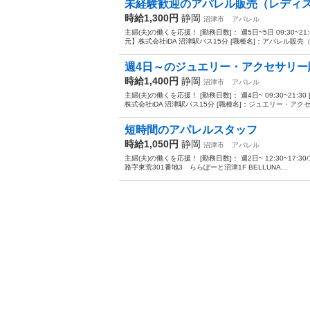
未経験歓迎のアパレル販売（レディ
時給1,300円
静岡
沼津市
アパレル
主婦(夫)の働くを応援！ [勤務日数]： 週5日~5日 09:30
元】株式会社iDA 沼津駅バス15分 [職種名]：アパレル販売（
週4日～のジュエリー・アクセサリー
時給1,400円
静岡
沼津市
アパレル
主婦(夫)の働くを応援！ [勤務日数]： 週4日~ 09:30~2
株式会社iDA 沼津駅バス15分 [職種名]：ジュエリー・アクセサ
短時間のアパレルスタッフ
時給1,050円
静岡
沼津市
アパレル
主婦(夫)の働くを応援！ [勤務日数]： 週2日~ 12:30~17:30/
路字東荒301番地3 ららぽーと沼津1F BELLUNA...