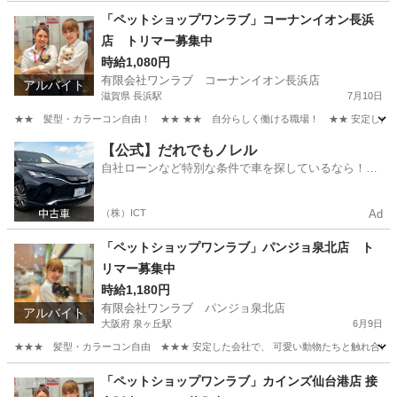
沖縄
浦添市
古島駅
その他
スタッフ
「ペットショップワンラブ」コーナンイオン長浜
店 トリマー募集中
時給1,080円
有限会社ワンラブ コーナンイオン長浜店
アルバイト
滋賀県 長浜駅
7月10日
★★ 髪型・カラーコン自由！ ★★ ★★ 自分らしく働ける職場！ ★★ 安定した会社
滋賀
長浜市
長浜駅
その他
動物
【公式】だれでもノレル
自社ローンなど特別な条件で車を探しているなら！金
利0%で車をご提供、ノレル独自与信システム。
（株）ICT
Ad
「ペットショップワンラブ」パンジョ泉北店 ト
リマー募集中
時給1,180円
有限会社ワンラブ パンジョ泉北店
アルバイト
大阪府 泉ヶ丘駅
6月9日
★★★ 髪型・カラーコン自由 ★★★ 安定した会社で、 可愛い動物たちと触れ合いなが
大阪
堺市
泉ヶ丘駅
その他
動物
「ペットショップワンラブ」カインズ仙台港店 接