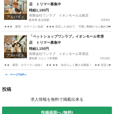
店 トリマー募集中
時給1,180円
有限会社ワンラブ イオンモール土岐店
アルバイト
岐阜県 多治見駅
6月9日
★★★ 髪型・カラーコン自由 ★★★ 安定した会社で、 可愛い動物たちと触れ合いなが
岐阜
土岐市
多治見駅
その他
時給
「ペットショップワンラブ」イオンモール常滑
店 トリマー募集中
時給1,150円
有限会社ワンラブ イオンモール常滑店
アルバイト
愛知県 りんくう常滑駅
7月10日
★★ 髪型・カラーコン自由！ ★★ ★★ 自分らしく働ける職場！ ★★ 安定した会社
愛知
常滑市
りんくう常滑駅
その他
動物
ページTOPへ
投稿
求人情報を無料で掲載出来る
投稿画面へ (無料)