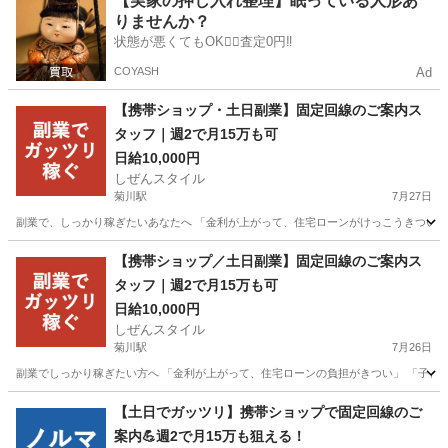
【実家の押し入れ整理】眠っている人形あ
りませんか？
状態が悪くてもOK🙆‍♀️査定0円‼️
COYASH
Ad
【携帯ショップ・土日副業】固定回線のご案内ス
タッフ｜週2で月15万も可
日給10,000円
しぜんスタイル
菊川駅
7月27日
副業で、しっかり稼ぎたいあなたへ 「金利が上がって、住宅ローンがけっこうきつい…」
静岡
御前崎市
菊川駅
家電量販店
ネット
【携帯ショップ／土日副業】固定回線のご案内ス
タッフ｜週2で月15万も可
日給10,000円
しぜんスタイル
菊川駅
7月26日
副業でしっかり稼ぎたい方へ 「金利が上がって、住宅ローンの負担がきつい」 「子ども
静岡
菊川市
菊川駅
家電量販店
スタッフ
【土日でガッツリ】携帯ショップで固定回線のご
案内💪週2で月15万も狙える！