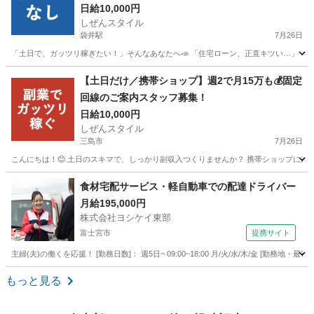
日給10,000円
しぜんスタイル
袋井駅
7月26日
「土日で、ガッツリ稼ぎたい！」そんなあなたへ📣 「住宅ローン、正直キツい…」 「教
静岡
袋井市
袋井駅
家電量販店
フルコミ
【土日だけ／携帯ショップ】週2で月15万も💰固定
回線のご案内スタッフ募集！
日給10,000円
しぜんスタイル
三島市
7月26日
こんにちは！😊 土日のスキマで、しっかり副収入つくりませんか？ 携帯ショップに来た
静岡
三島市
家電量販店
スタッフ
食材宅配サービス・軽自動車での配達ドライバー
月給195,000円
株式会社ヨシケイ東部
富士宮市
提携サイト
主婦(夫)の働くを応援！ [勤務日数]： 週5日~ 09:00~18:00 月/火/水/木/金 [勤務
静岡
富士宮市
その他
もっと見る