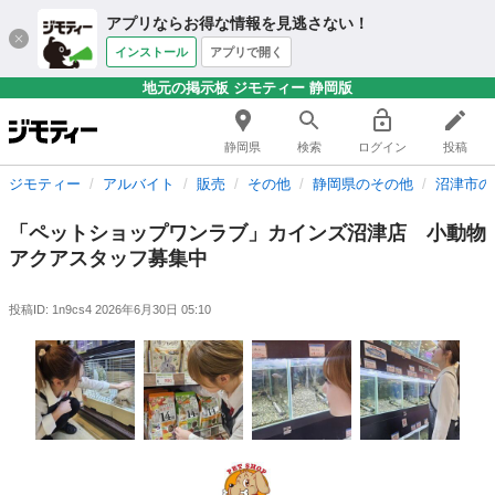
アプリならお得な情報を見逃さない！
インストール
アプリで開く
地元の掲示板 ジモティー 静岡版
静岡県
検索
ログイン
投稿
ジモティー
アルバイト
販売
その他
静岡県のその他
沼津市の
「ペットショップワンラブ」カインズ沼津店 小動物
アクアスタッフ募集中
投稿ID: 1n9cs4
2026年6月30日 05:10