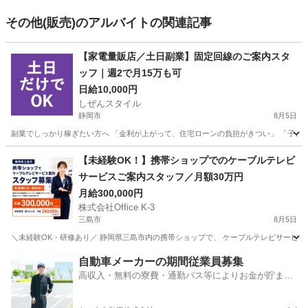
その他(販売)のアルバイトの関連記事
【家電量販店／土日副業】固定回線のご案内スタ
ッフ｜週2で月15万も可
日給10,000円
しぜんスタイル
静岡市
8月5日
副業でしっかり稼ぎたい方へ 「金利が上がって、住宅ローンの負担がきつい」 「子ども
静岡
静岡市
家電量販店
スタッフ
【未経験OK！】携帯ショップでのケーブルテレビ
サービスご案内スタッフ／月額30万円
月給300,000円
株式会社Office K-3
三島市
8月5日
＼未経験OK・研修あり／ 静岡県三島市内の携帯ショップで、 ケーブルテレビサービス
静岡
三島市
携帯ショップ
スタッフ
自動車メーカーの期間従業員募集
高収入・無料の寮費・通勤バス等によりお金が貯まり
やすい環境