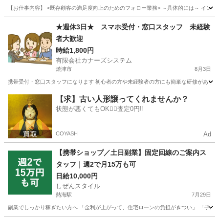
【お仕事内容】 <既存顧客の満足度向上のためのフォロー業務> ～具体的には～ インタ
静岡
静岡市
営業
★週休3日★ スマホ受付・窓口スタッフ 未経験
者大歓迎
時給1,800円
有限会社カナーズシステム
焼津市
8月3日
携帯受付・窓口スタッフになります 初心者の方や未経験者の方にも簡単な研修があります
静岡
焼津市
携帯ショップ
スタッフ
【求】古い人形譲ってくれませんか？
状態が悪くてもOK🙆‍♀️査定0円‼️
COYASH
Ad
【携帯ショップ／土日副業】固定回線のご案内ス
タッフ｜週2で月15万も可
日給10,000円
しぜんスタイル
熱海駅
7月29日
副業でしっかり稼ぎたい方へ 「金利が上がって、住宅ローンの負担がきつい」 「子ども