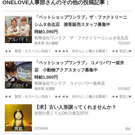
ONELOVE人事部
さんのその他の投稿記事：
「ペットショップワンラブ」ザ・ファクトリーニ
シムタ合志店 接客販売スタッフ募集中
時給1,090円
有限会社ワンラブ ザ・ファクトリーニシムタ合志店
アルバイト
熊本県 光の森駅
7月10日
★★ 髪型・カラーコン自由！ ★★ ★★ 自分らしく働ける職場！ ★★ 安定した会社
熊本
合志市
光の森駅
その他
スタッフ
「ペットショップワンラブ」 コメリパワー坂井
店 小動物アクアスタッフ募集中
時給1,060円
有限会社ワンラブ コメリパワー坂井店
アルバイト
福井県 丸岡駅
6月30日
★★ 髪型・カラーコン自由！ ★★ ★★ 自分らしく働ける職場！ ★★ 安定した会社
福井
坂井市
丸岡駅
その他
動物
【求】古い人形譲ってくれませんか？
状態が悪くてもOK🙆‍♀️査定0円‼️
COYASH
Ad