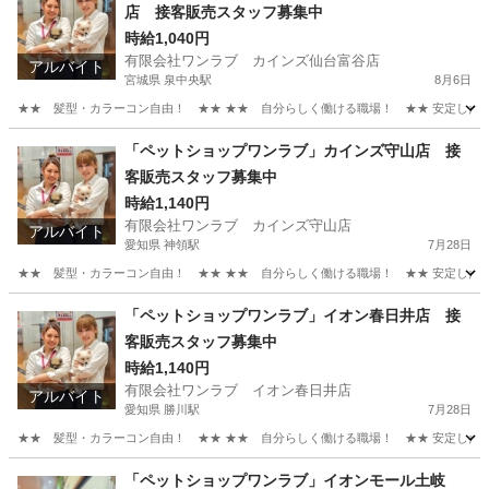
店 接客販売スタッフ募集中
時給1,040円
有限会社ワンラブ カインズ仙台富谷店
アルバイト
宮城県 泉中央駅
8月6日
★★ 髪型・カラーコン自由！ ★★ ★★ 自分らしく働ける職場！ ★★ 安定した会社
宮城
富谷市
泉中央駅
その他
スタッフ
「ペットショップワンラブ」カインズ守山店 接
客販売スタッフ募集中
時給1,140円
有限会社ワンラブ カインズ守山店
アルバイト
愛知県 神領駅
7月28日
★★ 髪型・カラーコン自由！ ★★ ★★ 自分らしく働ける職場！ ★★ 安定した会社
愛知
名古屋市
神領駅
その他
スタッフ
「ペットショップワンラブ」イオン春日井店 接
客販売スタッフ募集中
時給1,140円
有限会社ワンラブ イオン春日井店
アルバイト
愛知県 勝川駅
7月28日
★★ 髪型・カラーコン自由！ ★★ ★★ 自分らしく働ける職場！ ★★ 安定した会社
愛知
春日井市
勝川駅
その他
スタッフ
「ペットショップワンラブ」イオンモール土岐