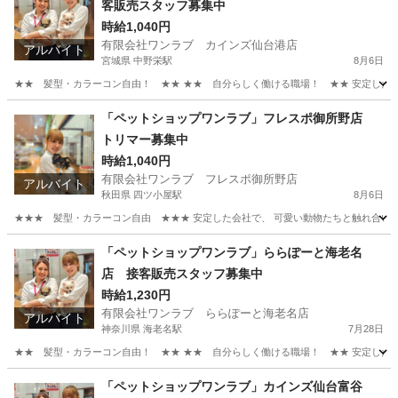
客販売スタッフ募集中
時給1,040円
有限会社ワンラブ カインズ仙台港店
アルバイト
宮城県 中野栄駅
8月6日
★★ 髪型・カラーコン自由！ ★★ ★★ 自分らしく働ける職場！ ★★ 安定した会社
宮城
仙台市
中野栄駅
その他
スタッフ
「ペットショップワンラブ」フレスポ御所野店
トリマー募集中
時給1,040円
有限会社ワンラブ フレスポ御所野店
アルバイト
秋田県 四ツ小屋駅
8月6日
★★★ 髪型・カラーコン自由 ★★★ 安定した会社で、 可愛い動物たちと触れ合いなが
秋田
秋田市
四ツ小屋駅
その他
動物
「ペットショップワンラブ」ららぽーと海老名
店 接客販売スタッフ募集中
時給1,230円
有限会社ワンラブ ららぽーと海老名店
アルバイト
神奈川県 海老名駅
7月28日
★★ 髪型・カラーコン自由！ ★★ ★★ 自分らしく働ける職場！ ★★ 安定した会社
神奈川
海老名市
海老名駅
その他
スタッフ
「ペットショップワンラブ」カインズ仙台富谷