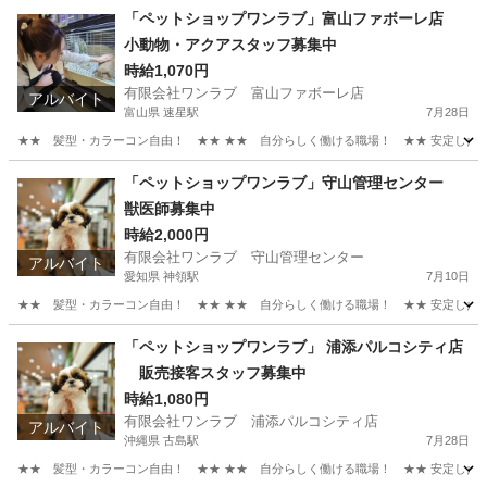
「ペットショップワンラブ」富山ファボーレ店
小動物・アクアスタッフ募集中
時給1,070円
有限会社ワンラブ 富山ファボーレ店
アルバイト
富山県 速星駅
7月28日
★★ 髪型・カラーコン自由！ ★★ ★★ 自分らしく働ける職場！ ★★ 安定した会社
富山
富山市
速星駅
その他
動物
「ペットショップワンラブ」守山管理センター
獣医師募集中
時給2,000円
有限会社ワンラブ 守山管理センター
アルバイト
愛知県 神領駅
7月10日
★★ 髪型・カラーコン自由！ ★★ ★★ 自分らしく働ける職場！ ★★ 安定した会社
愛知
名古屋市
神領駅
その他
スタッフ
「ペットショップワンラブ」 浦添パルコシティ店
販売接客スタッフ募集中
時給1,080円
有限会社ワンラブ 浦添パルコシティ店
アルバイト
沖縄県 古島駅
7月28日
★★ 髪型・カラーコン自由！ ★★ ★★ 自分らしく働ける職場！ ★★ 安定した会社