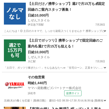
静岡
熱海市
熱海駅
家電量販店
スタッフ
【土日だけ／携帯ショップ】週2で月15万も💰固定
回線のご案内スタッフ募集！
日給10,000円
しぜんスタイル
伊豆急下田駅
7月28日
こんにちは！😊 土日のスキマで、しっかり副収入つくりませんか？ 携帯ショップに来た
静岡
下田市
伊豆急下田駅
家電量販店
スタッフ
【土日でガッツリ】携帯ショップで固定回線のご
案内💪週2で月15万も狙える！
日給10,000円
しぜんスタイル
大仁駅
7月28日
「土日で、ガッツリ稼ぎたい！」そんなあなたへ📣 「住宅ローン、正直キツい…」 「教
静岡
伊豆市
大仁駅
家電量販店
フルコミ
その他営業
時給1,440円
ヤマハ発動機ビズパートナー株式会社
浜松市
提携サイト
主婦(夫)の働くを応援！ [勤務日数]： 週5日~5日 08:30~17:30 月/火/水/木/金 [
静岡
浜松市
営業