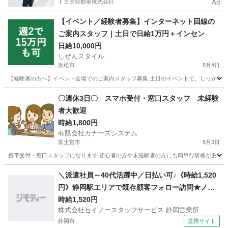
トヨタ自動車株式会社
Ad
【イベント／経験者募集】インターネット回線の
ご案内スタッフ｜土日で日給1万円＋インセン
日給10,000円
しぜんスタイル
浜松市
8月4日
【経験者の方へ】イベント会場でのご案内スタッフ募集 土日のイベントで、しっかり稼ぎ
静岡
浜松市
家電量販店
スタッフ
〇週休3日〇 スマホ受付・窓口スタッフ 未経験
者大歓迎
時給1,800円
有限会社カナーズシステム
富士宮市
8月3日
携帯受付・窓口スタッフになります 初心者の方や未経験者の方にも簡単な研修があります
静岡
富士宮市
携帯ショップ
スタッフ
＼派遣社員～40代活躍中／日払い可♪《時給1,520
円》静岡駅エリアで既存顧客フォロー訪問★ノル
マなし×週3日～OK
時給1,520円
株式会社セイノースタッフサービス 静岡営業所
静岡市
提携サイト