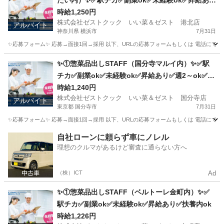
たい内）✨✅駅チカ✅副業ok✅未経験ok✅昇給あり
✅週1～ok✅扶養内ok
時給1,250円
株式会社ゼストクック いい菜＆ゼスト 港北店
アルバイト
神奈川県 横浜市
7月31日
✨応募フォーム✨ 応募→面接1回→採用 以下、URLの応募フォームもしくは 電話にて「求人応募希望」の旨
神奈川
横浜市
キッチン
スタッフ
✨①惣菜品出しSTAFF（国分寺マルイ内）✨✅駅
チカ✅副業ok✅未経験ok✅昇給あり✅週2～ok✅扶
養内ok
時給1,240円
株式会社ゼストクック いい菜＆ゼスト 国分寺店
アルバイト
東京都 国分寺市
7月31日
✨応募フォーム✨ 応募→面接1回→採用 以下、URLの応募フォームもしくは 電話にて「求人応募希望」の旨
東京
国分寺市
キッチン
スタッフ
自社ローンに頼らず車にノレル
理想のクルマがあるけど審査に通らない方へ
（株）ICT
Ad
✨①惣菜品出しSTAFF（ベルトーレ金町内）✨✅
駅チカ✅副業ok✅未経験ok✅昇給あり✅扶養内ok
時給1,226円