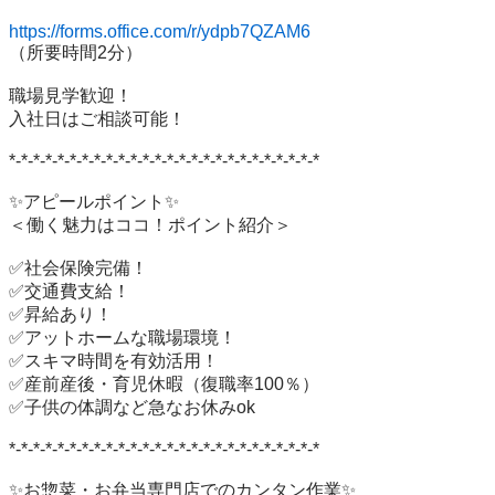
https://forms.office.com/r/ydpb7QZAM6
（所要時間2分）

職場見学歓迎！

入社日はご相談可能！

*-*-*-*-*-*-*-*-*-*-*-*-*-*-*-*-*-*-*-*-*-*-*-*-*-*

✨アピールポイント✨

＜働く魅力はココ！ポイント紹介＞

✅社会保険完備！

✅交通費支給！

✅昇給あり！

✅アットホームな職場環境！

✅スキマ時間を有効活用！

✅産前産後・育児休暇（復職率100％）

✅子供の体調など急なお休みok

*-*-*-*-*-*-*-*-*-*-*-*-*-*-*-*-*-*-*-*-*-*-*-*-*-*

✨お惣菜・お弁当専門店でのカンタン作業✨
