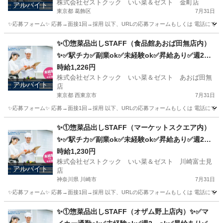
株式会社ゼストクック いい菜＆ゼスト 金町店
アルバイト
東京都 葛飾区
7月31日
✨応募フォーム✨ 応募→面接1回→採用 以下、URLの応募フォームもしくは 電話にて「求人応募希望」の旨、
東京
葛飾区
キッチン
スタッフ
✨①惣菜品出しSTAFF（食品館あおば田無店内）
✨✅駅チカ✅副業ok✅未経験ok✅昇給あり✅週2～
ok✅扶養内ok
時給1,226円
株式会社ゼストクック いい菜＆ゼスト あおば田無
アルバイト
店
東京都 西東京市
7月31日
✨応募フォーム✨ 応募→面接1回→採用 以下、URLの応募フォームもしくは 電話にて「求人応募希望」の旨
東京
西東京市
キッチン
スタッフ
✨①惣菜品出しSTAFF（マーケットスクエア内）
✨✅駅チカ✅副業ok✅未経験ok✅昇給あり✅週2～
ok✅扶養内ok
時給1,230円
株式会社ゼストクック いい菜＆ゼスト 川崎富士見
アルバイト
店
神奈川県 川崎市
7月31日
✨応募フォーム✨ 応募→面接1回→採用 以下、URLの応募フォームもしくは 電話にて「求人応募希望」の旨
神奈川
川崎市
キッチン
スタッフ
✨①惣菜品出しSTAFF（オザム野上店内）✨✅マ