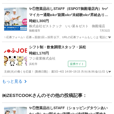
静岡
御殿場市
キッチン
業務スーパー
✨①惣菜品出しSTAFF（ESPOT御殿場店内）✨✅
マイカー通勤ok✅副業ok✅未経験ok✅昇給あり✅
週2～ok✅扶養内ok
時給1,300円
株式会社ゼストクック いい菜＆ゼスト 御殿場店
御殿場市
7月31日
✨応募フォーム✨ 応募→面接1回→採用 以下、URLの応募フォームもしくは 電話にて「求人応募希望」の旨
静岡
御殿場市
キッチン
スタッフ
シフト制・飲食調理スタッフ・浜松
時給1,170円
フジ産業株式会社
浜松市
提携サイト
主婦(夫)の働くを応援！ [勤務日数]： 週3日~4日 14:00~19:15 月/火/水/木/金/土/
静岡
浜松市
キッチン
もっと見る
㈱ZESTCOOK
さんのその他の投稿記事：
✨①惣菜品出しSTAFF（ショッピングタウンあい