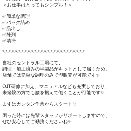
＜お仕事はとってもシンプル！＞

✅簡単な調理

✅パック詰め

✅品出し

✅陳列

✅清掃

*-*-*-*-*-*-*-*-*-*-*-*-*-*-*-*-*-*-*-*-*-*-*-*-*-*

自社のセントラル工場にて、

調理・加工済みの半製品がキットとして届くため、

店舗では簡単な調理のみで即販売が可能です✨

OJT研修に加え、マニュアルなども充実しており、

未経験の方でも腰を据えて働くことが可能です✨

まずはカンタン作業からスタート✨

困った時には先輩スタッフがサポートしますので、

ぜひ安心してご勤務くださいね✨
