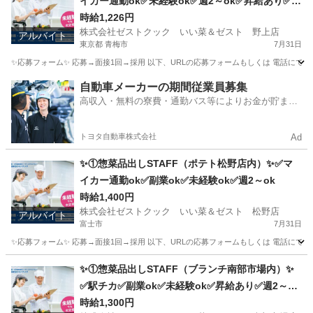
イカー通勤ok✅未経験ok✅週2～ok✅昇給あり✅扶
養内ok
時給1,226円
株式会社ゼストクック いい菜＆ゼスト 野上店
アルバイト
東京都 青梅市
7月31日
✨応募フォーム✨ 応募→面接1回→採用 以下、URLの応募フォームもしくは 電話にて「求人応募希望」の旨、
東京
青梅市
キッチン
スタッフ
自動車メーカーの期間従業員募集
高収入・無料の寮費・通勤バス等によりお金が貯まり
やすい環境
トヨタ自動車株式会社
Ad
✨①惣菜品出しSTAFF（ポテト松野店内）✨✅マ
イカー通勤ok✅副業ok✅未経験ok✅週2～ok
時給1,400円
株式会社ゼストクック いい菜＆ゼスト 松野店
アルバイト
富士市
7月31日
✨応募フォーム✨ 応募→面接1回→採用 以下、URLの応募フォームもしくは 電話にて「求人応募希望」の旨
静岡
富士市
キッチン
ポテト
✨①惣菜品出しSTAFF（ブランチ南部市場内）✨
✅駅チカ✅副業ok✅未経験ok✅昇給あり✅週2～ok
✅扶養内ok
時給1,300円