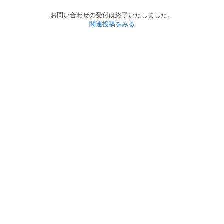
お問い合わせの受付は終了いたしました。
関連投稿をみる
初めての方へ
利用規約
プライバシーポリシー
プライバシー・ステートメント
健全化に資する運用方針
お問い合わせ
運営会社
サイトマップ
ご利用ガイド
フリーワードで探す
PC版で表示
都道府県選択
特定商取引法の表示
利用者情報の外部送信について
© 2011-
2026
Jmty, Inc.