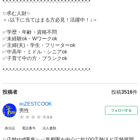
*-*-*-*-*-*-*-*-*-*-*-*-*-*-*-*-*-*-*-*-*-*-*-*-*-*

✨求む人財✨

＜↓以下に当てはまる方必見！活躍中！↓＞

✅学歴・年齢・資格不問

✅未経験ok・Wワークok

✅主婦(夫)・学生・フリーターok

✅中高年・ミドル・シニアok

✅子育て中の方・ブランクok

*-*-*-*-*-*-*-*-*-*-*-*-*-*-*-*-*-*-*-*-*-*-*-*-*-*
投稿者
投稿
3516
件
㈱ZESTCOOK
男性
フォローする
0.0
身分証
電話番号
法人書類
✨店舗staff募集✨ ✅首都圏を中心に約100店舗ほど店舗展開