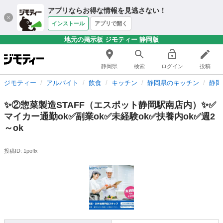
アプリならお得な情報を見逃さない！
インストール
アプリで開く
地元の掲示板 ジモティー 静岡版
静岡県
検索
ログイン
投稿
ジモティー
アルバイト
飲食
キッチン
静岡県のキッチン
静岡
✨②惣菜製造STAFF（エスポット静岡駅南店内）✨✅
マイカー通勤ok✅副業ok✅未経験ok✅扶養内ok✅週2
～ok
投稿ID: 1poflx