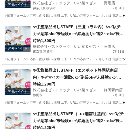
株式会社ゼストクック いい菜＆ゼスト 野毛店
アルバイト
神奈川県 横浜市
7月31日
✨応募フォーム✨ 応募→面接1回→採用 以下、URLの応募フォームもしくは 電話にて「求人応募希望」の旨、
神奈川
横浜市
キッチン
野毛
✨①惣菜品出しSTAFF（三鷹コラル内）✨✅駅チ
カ✅副業ok✅未経験ok✅昇給あり✅週2～ok✅扶養
内ok
時給1,300円
株式会社ゼストクック いい菜＆ゼスト 三鷹店
アルバイト
東京都 三鷹市
7月31日
✨応募フォーム✨ 応募→面接1回→採用 以下、URLの応募フォームもしくは 電話にて「求人応募希望」の旨、
東京
三鷹市
キッチン
スタッフ
✨①惣菜品出しSTAFF（エスポット静岡駅南店
内）✨✅マイカー通勤ok✅副業ok✅未経験ok✅扶
養内ok✅週2～ok
時給1,200円
株式会社ゼストクック いい菜＆ゼスト 静岡駅南店
アルバイト
静岡市
7月31日
✨応募フォーム✨ 応募→面接1回→採用 以下、URLの応募フォームもしくは 電話にて「求人応募希望」の旨
静岡
静岡市
キッチン
スタッフ
✨①惣菜品出しSTAFF（Luz湘南辻堂内）✨✅駅チ
カ✅副業ok✅未経験ok✅昇給あり✅週2～ok✅扶養
内ok
時給1,225円