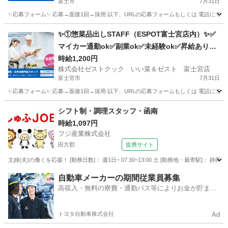
富士市
7月31日
✨応募フォーム✨ 応募→面接1回→採用 以下、URLの応募フォームもしくは 電話にて「求人応募希望」の旨、
静岡
富士市
キッチン
スタッフ
✨①惣菜品出しSTAFF（ESPOT富士宮店内）✨✅
マイカー通勤ok✅副業ok✅未経験ok✅昇給あり✅
週2～ok✅扶養内ok
時給1,200円
株式会社ゼストクック いい菜＆ゼスト 富士宮店
富士宮市
7月31日
✨応募フォーム✨ 応募→面接1回→採用 以下、URLの応募フォームもしくは 電話にて「求人応募希望」の旨、
静岡
富士宮市
キッチン
スタッフ
シフト制・調理スタッフ・函南
時給1,097円
フジ産業株式会社
田方郡
提携サイト
主婦(夫)の働くを応援！ [勤務日数]： 週1日~ 07:30~13:00 土 [勤務地・最寄駅
静岡
田方郡
キッチン
自動車メーカーの期間従業員募集
高収入・無料の寮費・通勤バス等によりお金が貯まり
やすい環境
トヨタ自動車株式会社
Ad