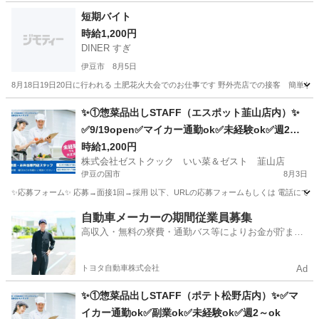
短期バイト
時給1,200円
DINER すぎ
伊豆市
8月5日
8月18日19日20日に行われる 土肥花火大会でのお仕事です 野外売店での接客 簡単
静岡
伊豆市
その他
花火大会
✨①惣菜品出しSTAFF（エスポット韮山店内）✨
✅9/19open✅マイカー通勤ok✅未経験ok✅週2～o
k
時給1,200円
株式会社ゼストクック いい菜＆ゼスト 韮山店
伊豆の国市
8月3日
✨応募フォーム✨ 応募→面接1回→採用 以下、URLの応募フォームもしくは 電話にて「求人応募希望」の旨、
静岡
伊豆の国市
キッチン
スタッフ
自動車メーカーの期間従業員募集
高収入・無料の寮費・通勤バス等によりお金が貯まり
やすい環境
トヨタ自動車株式会社
Ad
✨①惣菜品出しSTAFF（ポテト松野店内）✨✅マ
イカー通勤ok✅副業ok✅未経験ok✅週2～ok