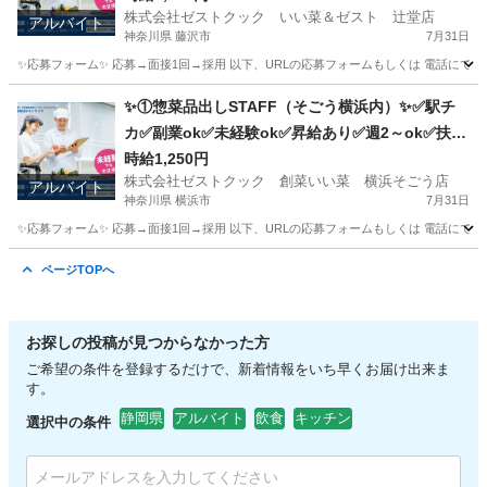
株式会社ゼストクック いい菜＆ゼスト 辻堂店
アルバイト
神奈川県 藤沢市
7月31日
✨応募フォーム✨ 応募→面接1回→採用 以下、URLの応募フォームもしくは 電話にて「求人応募希望」の旨
神奈川
藤沢市
キッチン
スタッフ
✨①惣菜品出しSTAFF（そごう横浜内）✨✅駅チ
カ✅副業ok✅未経験ok✅昇給あり✅週2～ok✅扶養
内ok
時給1,250円
株式会社ゼストクック 創菜いい菜 横浜そごう店
アルバイト
神奈川県 横浜市
7月31日
✨応募フォーム✨ 応募→面接1回→採用 以下、URLの応募フォームもしくは 電話にて「求人応募希望」の旨
神奈川
横浜市
キッチン
そごう
ページTOPへ
お探しの投稿が見つからなかった方
ご希望の条件を登録するだけで、新着情報をいち早くお届け出来ま
す。
静岡県
アルバイト
飲食
キッチン
選択中の条件