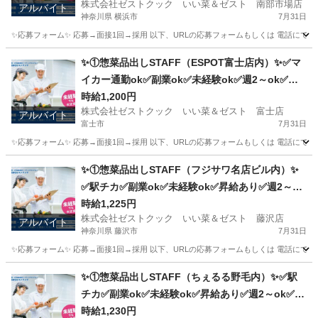
株式会社ゼストクック いい菜＆ゼスト 南部市場店
アルバイト
神奈川県 横浜市
7月31日
✨応募フォーム✨ 応募→面接1回→採用 以下、URLの応募フォームもしくは 電話にて「求人応募希望」の旨
神奈川
横浜市
キッチン
スタッフ
✨①惣菜品出しSTAFF（ESPOT富士店内）✨✅マ
イカー通勤ok✅副業ok✅未経験ok✅週2～ok✅昇
給あり✅扶養内ok
時給1,200円
株式会社ゼストクック いい菜＆ゼスト 富士店
アルバイト
富士市
7月31日
✨応募フォーム✨ 応募→面接1回→採用 以下、URLの応募フォームもしくは 電話にて「求人応募希望」の旨、
静岡
富士市
キッチン
スタッフ
✨①惣菜品出しSTAFF（フジサワ名店ビル内）✨
✅駅チカ✅副業ok✅未経験ok✅昇給あり✅週2～ok
✅扶養内ok
時給1,225円
株式会社ゼストクック いい菜＆ゼスト 藤沢店
アルバイト
神奈川県 藤沢市
7月31日
✨応募フォーム✨ 応募→面接1回→採用 以下、URLの応募フォームもしくは 電話にて「求人応募希望」の旨、
神奈川
藤沢市
キッチン
スタッフ
✨①惣菜品出しSTAFF（ちぇるる野毛内）✨✅駅
チカ✅副業ok✅未経験ok✅昇給あり✅週2～ok✅扶
養内ok
時給1,230円