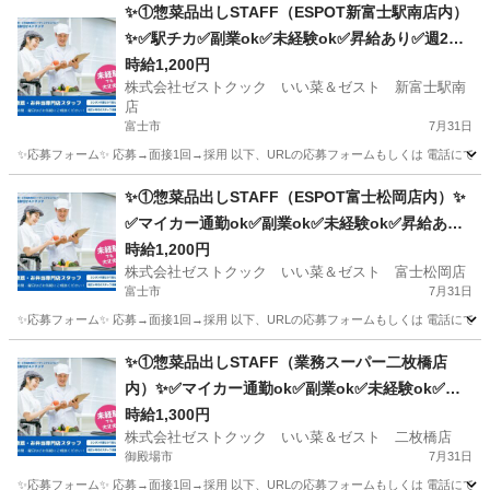
✨①惣菜品出しSTAFF（ESPOT新富士駅南店内）
✨✅駅チカ✅副業ok✅未経験ok✅昇給あり✅週2～
ok✅扶養内ok
時給1,200円
株式会社ゼストクック いい菜＆ゼスト 新富士駅南
店
富士市
7月31日
✨応募フォーム✨ 応募→面接1回→採用 以下、URLの応募フォームもしくは 電話にて「求人応募希望」の旨
静岡
富士市
キッチン
スタッフ
✨①惣菜品出しSTAFF（ESPOT富士松岡店内）✨
✅マイカー通勤ok✅副業ok✅未経験ok✅昇給あり
✅週2～ok✅扶養内ok
時給1,200円
株式会社ゼストクック いい菜＆ゼスト 富士松岡店
富士市
7月31日
✨応募フォーム✨ 応募→面接1回→採用 以下、URLの応募フォームもしくは 電話にて「求人応募希望」の旨、
静岡
富士市
キッチン
スタッフ
✨①惣菜品出しSTAFF（業務スーパー二枚橋店
内）✨✅マイカー通勤ok✅副業ok✅未経験ok✅昇
給あり✅週2～ok✅扶養内ok
時給1,300円
株式会社ゼストクック いい菜＆ゼスト 二枚橋店
御殿場市
7月31日
✨応募フォーム✨ 応募→面接1回→採用 以下、URLの応募フォームもしくは 電話にて「求人応募希望」の旨