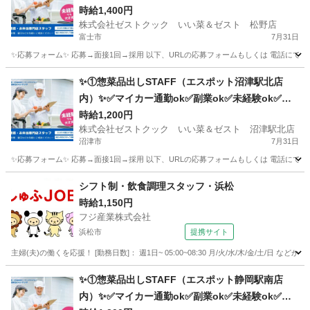
時給1,400円
株式会社ゼストクック いい菜＆ゼスト 松野店
富士市
7月31日
✨応募フォーム✨ 応募→面接1回→採用 以下、URLの応募フォームもしくは 電話にて「求人応募希望」の旨
静岡
富士市
キッチン
ポテト
✨①惣菜品出しSTAFF（エスポット沼津駅北店
内）✨✅マイカー通勤ok✅副業ok✅未経験ok✅扶
養内ok✅週2～ok
時給1,200円
株式会社ゼストクック いい菜＆ゼスト 沼津駅北店
沼津市
7月31日
✨応募フォーム✨ 応募→面接1回→採用 以下、URLの応募フォームもしくは 電話にて「求人応募希望」の旨
静岡
沼津市
キッチン
スタッフ
シフト制・飲食調理スタッフ・浜松
時給1,150円
フジ産業株式会社
浜松市
提携サイト
主婦(夫)の働くを応援！ [勤務日数]： 週1日~ 05:00~08:30 月/火/水/木/金/土/日 
静岡
浜松市
キッチン
✨①惣菜品出しSTAFF（エスポット静岡駅南店
内）✨✅マイカー通勤ok✅副業ok✅未経験ok✅扶