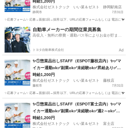
養内ok✅週2～ok
時給1,200円
株式会社ゼストクック いい菜＆ゼスト 静岡駅南店
静岡市
7月31日
✨応募フォーム✨ 応募→面接1回→採用 以下、URLの応募フォームもしくは 電話にて「求人応募希望」の旨
静岡
静岡市
キッチン
スタッフ
自動車メーカーの期間従業員募集
高収入・無料の寮費・通勤バス等によりお金が貯まり
やすい環境
トヨタ自動車株式会社
Ad
✨①惣菜品出しSTAFF（ESPOT藤枝店内）✨✅マ
イカー通勤ok✅副業ok✅未経験ok✅昇給あり✅週2
～ok✅扶養内ok
時給1,200円
株式会社ゼストクック いい菜＆ゼスト 藤枝店
藤枝市
7月31日
✨応募フォーム✨ 応募→面接1回→採用 以下、URLの応募フォームもしくは 電話にて「求人応募希望」の旨、
静岡
藤枝市
キッチン
スタッフ
✨①惣菜品出しSTAFF（ESPOT富士店内）✨✅マ
イカー通勤ok✅副業ok✅未経験ok✅週2～ok✅昇
給あり✅扶養内ok
時給1,200円
株式会社ゼストクック いい菜＆ゼスト 富士店