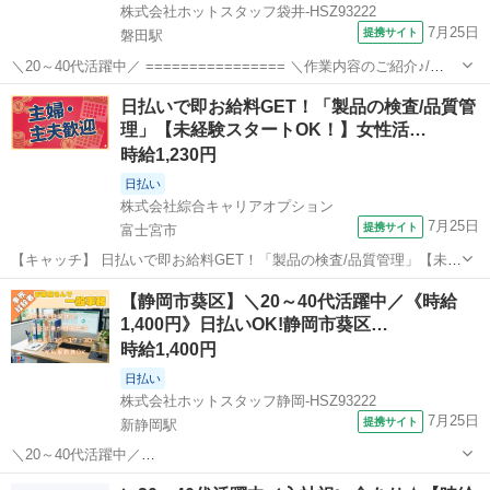
株式会社ホットスタッフ袋井-HSZ93222
7月25日
提携サイト
磐田駅
＼20～40代活躍中／ ================ ＼作業内容のご紹介♪/
================ チルド食品を製造している会社さんでの 事務作
静岡
磐田市
磐田駅
一般事務
日払いで即お給料GET！「製品の検査/品質管
業をお願いします◎ (1)FAXで届いた発注書を見て、 ...
理」【未経験スタートOK！】女性活…
時給1,230円
日払い
株式会社綜合キャリアオプション
7月25日
提携サイト
富士宮市
【キャッチ】 日払いで即お給料GET！「製品の検査/品質管理」【未経
験スタートOK！】女性活躍中の職場！残業ほぼナシ！ヘアスタイル自
静岡
富士宮市
一般事務
【静岡市葵区】＼20～40代活躍中／《時給
由☆高時給1230円！ 【コメント】 弊社なら事前の職場見学が多数！
1,400円》日払いOK!静岡市葵区…
お仕事安心スタート★★...
時給1,400円
日払い
株式会社ホットスタッフ静岡-HSZ93222
7月25日
提携サイト
新静岡駅
＼20～40代活躍中／
・・・・・・・・・・・・・・・・・・・・・・・・・・・・・・・
静岡
静岡市
新静岡駅
一般事務