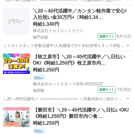
================ 雑貨などの日用品をメインに扱う オンラインシ
静岡
八幡駅
電話対応
＼20～40代活躍中／カンタン軽作業で安心!
ョップの受注業務をお願いします。 対面での接客はありません...
入社祝い金30万円+〔時給1,34…
時給1,340円
株式会社イカイコントラクト
6月11日
提携サイト
御門台駅
＼イカイスタッフ多数活躍中!人気職場です!/ 自社管理スタッフ常駐な
ので安心! 土日休みで予定も立てやすくプライベート充実♪ 家族や友人
静岡
御門台駅
その他
【牧之原市】＼20～40代活躍中／＼日払い
との時間も合わせやすいのも人気のひとつです◎ お昼の13時〜の始業
OK/《時給1,250円》牧之原市内…
なので、朝が苦手な...
時給1,250円
日払い
株式会社ホットスタッフ吉田-HSZ93222
7月25日
提携サイト
島田駅
＼20～40代活躍中／ ================ ＼作業内容のご紹介♪/
================ お茶の加工や販売をしている会社さんで、 事務
静岡
牧之原市
島田駅
一般事務
【磐田市】＼20～40代活躍中／＼日払いOK/
とカンタンな軽作業を 担当していただきます!! 立ち作業と...
《時給1,250円》磐田市内◇食…
時給1,250円
日払い