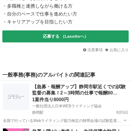
・多職種と連携しながら働ける方
・自分のペースで仕事を進めたい方
・キャリアアップを目指したい方
応募する
（Lacottoへ）
注意事項
お気に入り
一般事務(事務)のアルバイトの関連記事
【急募・報酬アップ】静岡市駅近くでの試験
監督の募集！2～3時間の仕事で報酬80…
1案件当り8000円
一般社団法人日本WEBライティング協会
静岡駅
8月5日
全国で行っているWebライティング能力検定の静岡会場の試験監督の
お仕事です。 仕事内容は、受付、書類の配布、監督、書類の回収と郵
静岡
静岡市
静岡駅
その他
Web