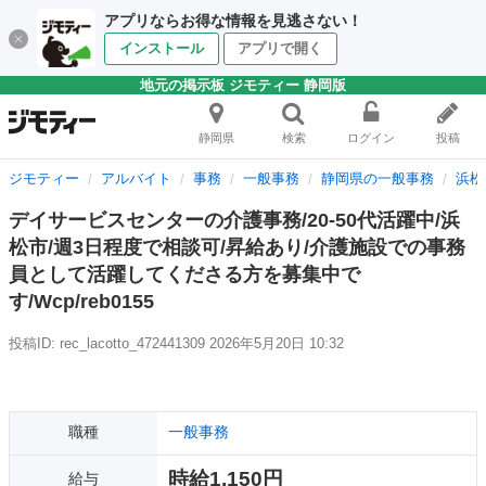
アプリならお得な情報を見逃さない！
インストール
アプリで開く
地元の掲示板 ジモティー 静岡版
静岡県
検索
ログイン
投稿
ジモティー
アルバイト
事務
一般事務
静岡県の一般事務
浜松
デイサービスセンターの介護事務/20-50代活躍中/浜
松市/週3日程度で相談可/昇給あり/介護施設での事務
員として活躍してくださる方を募集中で
す/Wcp/reb0155
投稿ID: rec_lacotto_472441309
2026年5月20日 10:32
職種
一般事務
時給1,150円
給与