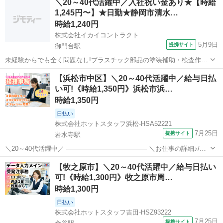
＼20～40代活躍中／入社祝い金あり★【時給
・・・・・・・ 【担当していただくお仕事はこちら♪】 茶葉のティー
1,245円〜】★日勤★静岡市清水…
バッグ加工や、 ブレンドティーの製造を行う会社で、 一般事務を大募
集...
時給1,240円
株式会社イカイコントラクト
5月9日
提携サイト
御門台駅
未経験からでも全く問題なし!プラスチック部品の塗装補助・検査作業
静岡清水区の車のフォグランプを製造している工場でのお仕事です。
静岡
御門台駅
その他
【浜松市中区】＼20～40代活躍中／給与日払
フォグランプに使用するプラスチック部品の塗装補助作業をお任せし
い可!《時給1,350円》浜松市浜…
ます。 塗装は機械で自動で行う...
時給1,350円
日払い
株式会社ホットスタッフ浜松-HSA52221
7月25日
提携サイト
岩水寺駅
＼20～40代活躍中／ ────────────────── ＼お仕事の詳細♪/
────────────────── 産業機器に使われる 部品の製造会社さん
静岡
岩水寺駅
その他
【牧之原市】＼20～40代活躍中／給与日払い
で【経理事務】 請求書や納品書のチェックや、 データ入力をこ...
可!《時給1,300円》牧之原市周…
時給1,300円
日払い
株式会社ホットスタッフ吉田-HSZ93222
7月25日
提携サイト