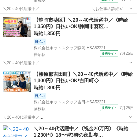
金谷駅
＼20～40代活躍中／ ────────────────── ＼お仕事の詳細♪/
────────────────── スーパーなどに食品を届けている 物流会
静岡
牧之原市
金谷駅
一般事務
【静岡市葵区】＼20～40代活躍中／《時給
社での事務のおシゴトです◎ モクモクと自分のペースで進められ...
1,350円》日払いOK!静岡市葵区…
時給1,350円
日払い
株式会社ホットスタッフ静岡-HSA52221
7月25日
提携サイト
長沼駅
＼20～40代活躍中／
・・・・・・・・・・・・・・・・・・・・・・・・・・・・・・・
静岡
静岡市
長沼駅
一般事務
【榛原郡吉田町】＼20～40代活躍中／《時給
・・・・・・・ 【担当していただくお仕事はこちら♪】 シャッターの
1,300円》日払いOK!吉田町◇…
施行や、 修理を行っている会社さん◎ 修理依頼をデータ入力したり
な...
時給1,300円
日払い
株式会社ホットスタッフ吉田-HSA52221
7月25日
提携サイト
藤枝駅
＼20～40代活躍中／
・・・・・・・・・・・・・・・・・・・・・・・・・・・・・・・
静岡
榛原郡
藤枝駅
その他
＼20～40代活躍中／《祝金20万円》《時給
・・・・・・・ 【担当していただくお仕事はこちら♪】 物流会社で営
1,230円》18〜翌3時の夜勤専…
業事務のお仕事です★ お仕事の9割が座り作業になります♪ (1)お...