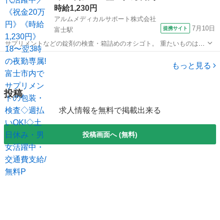
時給1,230円
アルムメディカルサポート株式会社
7月10日
提携サイト
富士駅
サプリメントなどの錠剤の検査・箱詰めのオシゴト。 重たいものは一
切ありません! 健康食品に関わるオシゴトなので、 工場内は清潔に保
静岡
富士駅
その他
たれていて働きやすい環境です。 サプリメント等の箱詰め・検査など
もっと見る
の軽作業のオシゴトです! ...
投稿
求人情報を無料で掲載出来る
投稿画面へ (無料)