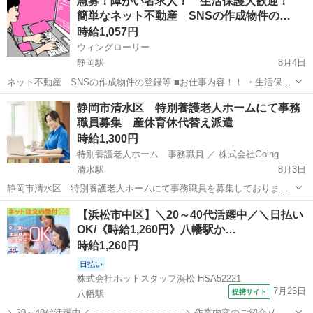
急募！障がい者求人！ 生活保護大歓迎！
送です。 決して難しい仕事ではありません。 日程：8月30日（日）13
簡単なネット不動産 SNSの作成物件の…
時～15...
時給1,057円
ウィングローリー
静岡駅
8月4日
ネット不動産 SNSの作成物件の登録等 ■お仕事内容！！ ・生活保護
可能です 給料とは別に携帯代などの通信費上限 20000円 交通費上
静岡
静岡市
静岡駅
事務
生活保護
静岡市清水区 特別養護老人ホームにて事務
限 20000円まで支給可能。 ・福岡市南区に寮（GH）完備です...
職員募集 産休育休代替え派遣
時給1,300円
特別養護老人ホーム 事務職員 ／ 株式会社Going
清水駅
8月3日
静岡市清水区 特別養護老人ホームにて事務職員を募集しておりま
す。 産休育休代替え派遣になります。 ◆仕事内容◆ 受付 介護請求事
静岡
静岡市
清水駅
事務
特別養護老人ホーム
【浜松市中区】＼20～40代活躍中／＼日払い
務 物品発注・管理 その他、付随する業務 ◆給与◆ 時給 1300円 ...
OK/《時給1,260円》八幡駅か…
時給1,260円
日払い
株式会社ホットスタッフ浜松-HSA52221
7月25日
提携サイト
八幡駅
＼20～40代活躍中／ ================ ＼作業内容のご紹介♪/