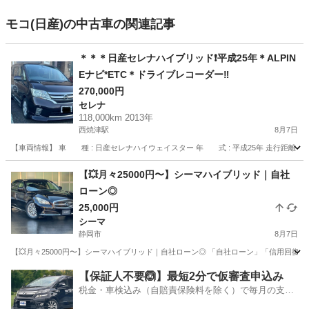
モコ(日産)の中古車の関連記事
＊＊＊日産セレナハイブリッド❗️平成25年＊ALPIN
Eナビ*ETC＊ドライブレコーダー‼️
270,000円
セレナ
118,000km 2013年
西焼津駅
8月7日
【車両情報】 車 種 : 日産セレナハイウェイスター 年 式 : 平成25年 走行距離：11800
静岡
焼津市
西焼津駅
セレナ
日産セレナ
【💥月々25000円〜】シーマハイブリッド｜自社
ローン◎
25,000円
シーマ
静岡市
8月7日
【💥月々25000円〜】シーマハイブリッド｜自社ローン◎ 「自社ローン」「信用回復ロ
静岡
静岡市
シーマ
シーマハイブリッド
【保証人不要🙆】最短2分で仮審査申込み
税金・車検込み（自賠責保険料を除く）で毎月の支払
額は一定の自社ローン🚗