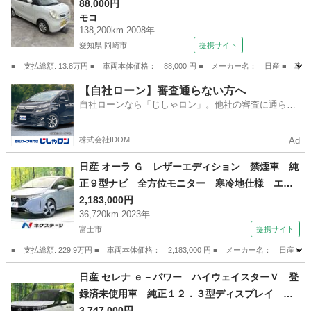
88,000円
モコ
138,200km 2008年
愛知県 岡崎市
提携サイト
■ 支払総額: 13.8万円 ■ 車両本体価格： 88,000 円 ■ メーカー名： 日産 ■ 
愛知
岡崎市
モコ
【自社ローン】審査通らない方へ
自社ローンなら「じしゃロン」。他社の審査に通らな
かった方も
株式会社IDOM
Ad
日産 オーラ Ｇ レザーエディション 禁煙車 純
正９型ナビ 全方位モニター 寒冷地仕様 エマ
ージェンシーブレーキ プロパイロット ＢＳ
2,183,000円
36,720km 2023年
Ｍ ＢＯＳＥサウンド デジタルミラー ワイヤ
富士市
提携サイト
レス充電 ステアリングヒーター ＥＴＣ ドラ
レコ （検10.3）
■ 支払総額: 229.9万円 ■ 車両本体価格： 2,183,000 円 ■ メーカー名
静岡
富士市
日産
日産 セレナ ｅ－パワー ハイウェイスターＶ 登
録済未使用車 純正１２．３型ディスプレイ 両
側電動ドア 全周囲カメラ 衝突被害軽減システ
3,747,000円