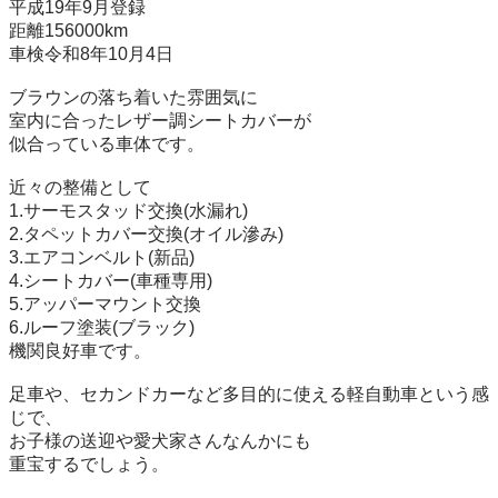
平成19年9月登録

距離156000km

車検令和8年10月4日

ブラウンの落ち着いた雰囲気に

室内に合ったレザー調シートカバーが

似合っている車体です。

近々の整備として

1.サーモスタッド交換(水漏れ)

2.タペットカバー交換(オイル滲み)

3.エアコンベルト(新品)

4.シートカバー(車種専用)

5.アッパーマウント交換

6.ルーフ塗装(ブラック)

機関良好車です。

足車や、セカンドカーなど多目的に使える軽自動車という感
じで、

お子様の送迎や愛犬家さんなんかにも

重宝するでしょう。
