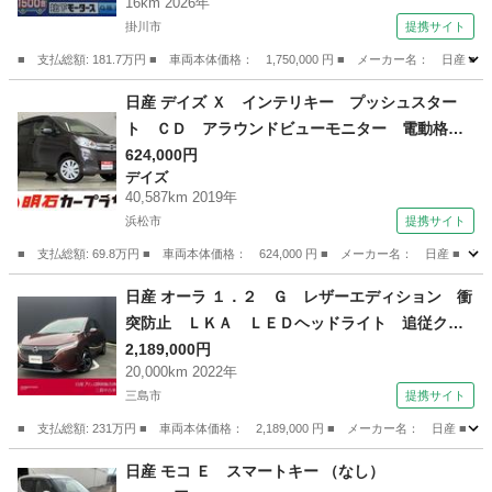
16km 2026年
ル 衝突被害軽減ブレーキ 届出済未使用車 （検
掛川市
提携サイト
11.3）
■ 支払総額: 181.7万円 ■ 車両本体価格： 1,750,000 円 ■ メーカー名
静岡
掛川市
その他
日産 デイズ Ｘ インテリキー プッシュスター
ト ＣＤ アラウンドビューモニター 電動格納
ミラー オートエアコン アイドリングストップ
624,000円
デイズ
（車検整備付）
40,587km 2019年
浜松市
提携サイト
■ 支払総額: 69.8万円 ■ 車両本体価格： 624,000 円 ■ メーカー名： 日
静岡
浜松市
デイズ
日産 オーラ １．２ Ｇ レザーエディション 衝
突防止 ＬＫＡ ＬＥＤヘッドライト 追従クル
ーズ バックカメラ ドライブレコーダー ＥＴ
2,189,000円
20,000km 2022年
Ｃ パワーウィンドウ ＡＷ キーレスエントリ
三島市
提携サイト
ー 盗難防止 ＡＢＳ パワステ オートエアコ
ン カーテンエアバック （検9.4）
■ 支払総額: 231万円 ■ 車両本体価格： 2,189,000 円 ■ メーカー名： 
静岡
三島市
日産
日産 モコ Ｅ スマートキー （なし）