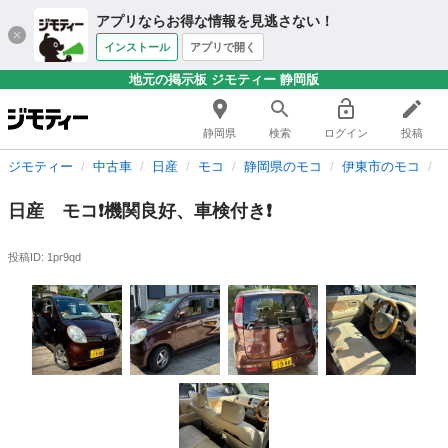
アプリならお得な情報を見逃さない！
インストール
アプリで開く
地元の掲示板 ジモティー 静岡版
静岡県
検索
ログイン
投稿
ジモティー
中古車
日産
モコ
静岡県のモコ
伊東市のモコ
日産 モコ❗️機関良好、車検付き❗️
投稿ID: 1pr9qd