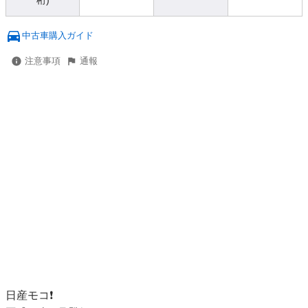
桁)
中古車購入ガイド
注意事項
通報
日産モコ❗️
