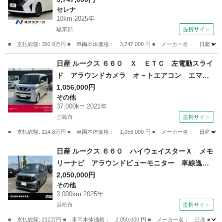
セレナ
ム プロパイロット コーナーセンサー スマー
10km 2025年
トキー ＬＥＤヘッド ＥＴＣ 純正１６インチ
駿東郡
提携サイト
ＡＷ オートハイビーム （検10.10）
■ 支払総額: 392.9万円 ■ 車両本体価格： 3,747,000 円 ■ メーカー名
静岡
駿東郡
セレナ
日産 ルークス ６６０ Ｘ ＥＴＣ 左電動スライ
ド アラウンドカメラ オ－トエアコン エマ－
ジェンシ－ブレ－キ カーナビ 定期点検記録
1,056,000円
その他
簿 ＥＴＣ付き ワンオーナー車 キーフリー
37,000km 2021年
パワーウインドウ カーテンエアバッグ メモリ
三島市
提携サイト
－ナビ （検10.1）
■ 支払総額: 114.8万円 ■ 車両本体価格： 1,056,000 円 ■ メーカー名
静岡
三島市
その他
日産 ルークス ６６０ ハイウェイスターＸ メモ
リーナビ アラウンドビューモニター 車線逸脱
警報 オートエアコン アルミホイール 両側パ
2,050,000円
その他
ワースライドドア スマートキー 禁煙車 アイ
3,000km 2025年
ドリングストップ アラウンドビューモニター
浜松市
提携サイト
盗難防止システム （検10.12）
■ 支払総額: 212万円 ■ 車両本体価格： 2,050,000 円 ■ メーカー名： 