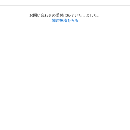
お問い合わせの受付は終了いたしました。
関連投稿をみる
初めての方へ
利用規約
プライバシーポリシー
プライバシー・ステートメント
健全化に資する運用方針
お問い合わせ
運営会社
サイトマップ
ご利用ガイド
フリーワードで探す
PC版で表示
都道府県選択
特定商取引法の表示
利用者情報の外部送信について
© 2011-
2026
Jmty, Inc.