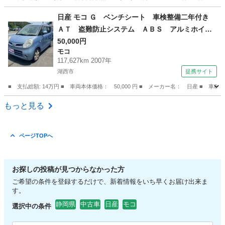
静岡
浜松市
その他
日産 モコ Ｇ ベンチシート 車検整備二年付き
ＡＴ 盗難防止システム ＡＢＳ アルミホイー
ル 衝突安全ボディ エアコン パワーステアリ
50,000円
モコ
ング パワーウィンドウ ＭＤプレイヤー付き
117,627km 2007年
（車検整備付）
湖西市
提携サイト
■ 支払総額: 14万円 ■ 車両本体価格： 50,000 円 ■ メーカー名： 日産 
静岡
湖西市
モコ
もっと見る
ページTOPへ
お探しの投稿が見つからなかった方
ご希望の条件を登録するだけで、新着情報をいち早くお届け出来ま
す。
静岡県
中古車
日産
モコ
選択中の条件