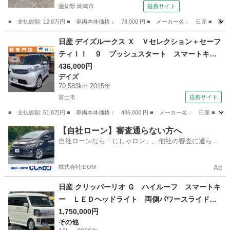
愛知県 岡崎市
提携サイト
■ 支払総額: 12.8万円 ■ 車両本体価格： 78,000 円 ■ メーカー名： 日産 ■ 
愛知
岡崎市
モコ
日産 デイズルークス Ｘ Ｖセレクション＋セーフ
ティＩＩ ９ プッシュスタート スマートキ
ー 左側パワースライドドア アイドリングスト
436,000円
デイズ
ップ エマージェンシーブレーキ 社外ＡＷ オ
70,583km 2015年
ートエアコン フロアマット バイザー 社外
富士市
提携サイト
オーディオ 修復歴無し 保証付き （車検整備
■ 支払総額: 51.8万円 ■ 車両本体価格： 436,000 円 ■ メーカー名： 日
付）
静岡
富士市
デイズ
【自社ローン】審査通らない方へ
自社ローンなら「じしゃロン」。他社の審査に通らな
かった方も
株式会社IDOM
Ad
日産 クリッパーリオ Ｇ ハイルーフ スマートキ
ー ＬＥＤヘッドライト 両側パワースライドド
ア オートステップ 革巻きハンドル フルオー
1,750,000円
その他
トエアコン シートヒーター ルーフコンソー