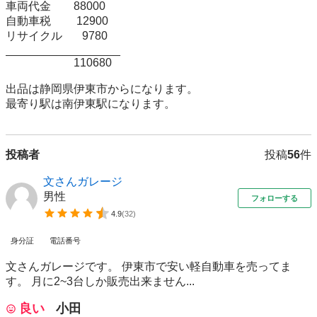
車両代金　　88000

自動車税　　 12900

リサイクル　   9780

__________________

                        110680

出品は静岡県伊東市からになります。

最寄り駅は南伊東駅になります。
投稿者
投稿
56
件
文さんガレージ
男性
フォローする
4.9
(
32
)
身分証
電話番号
文さんガレージです。 伊東市で安い軽自動車を売ってま
す。 月に2~3台しか販売出来ません...
良い
小田