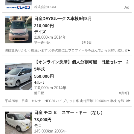
株式会社IDOM
Ad
日産DAYSルークス車検9年8月
210,000円
デイズ
119,000km 2014年
第一通り駅
8月6日
御観覧ありがとう御座います 応募の際にはプロフィールを読んでからお願い致します 平成26年式 
静岡
浜松市
第一通り駅
デイズ
DAYS
【オンライン決済】個人分割可能 日産セレナ 2
5年式
550,000円
セレナ
110,000km 2014年
磐田駅
8月3日
平成25年 日産 セレナ HFC26 ハイブリッド車 走行距離110,000km 車検:令和10
静岡
磐田市
磐田駅
セレナ
日産 モコ Ｅ スマートキー （なし）
78,000円
モコ
145,000km 2006年