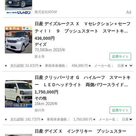
かった方も
株式会社IDOM
Ad
日産 デイズルークス Ｘ Ｖセレクション＋セーフ
ティＩＩ ９ プッシュスタート スマートキ
ー 左側パワースライドドア アイドリングスト
436,000円
デイズ
ップ エマージェンシーブレーキ 社外ＡＷ オ
70,583km 2015年
ートエアコン フロアマット バイザー 社外
富士市
提携サイト
オーディオ 修復歴無し 保証付き （車検整備
■ 支払総額: 51.8万円 ■ 車両本体価格： 436,000 円 ■ メーカー名： 日
付）
静岡
富士市
デイズ
日産 クリッパーリオ Ｇ ハイルーフ スマートキ
ー ＬＥＤヘッドライト 両側パワースライドド
ア オートステップ 革巻きハンドル フルオー
1,750,000円
その他
トエアコン シートヒーター ルーフコンソー
16km 2026年
ル 衝突被害軽減ブレーキ 届出済未使用車 （検
掛川市
提携サイト
11.3）
■ 支払総額: 181.7万円 ■ 車両本体価格： 1,750,000 円 ■ メーカー名
静岡
掛川市
その他
日産 デイズ Ｘ インテリキー プッシュスター