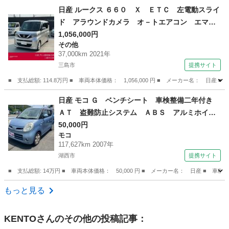
静岡
駿東郡
セレナ
日産 ルークス ６６０ Ｘ ＥＴＣ 左電動スライ
ド アラウンドカメラ オ－トエアコン エマ－
ジェンシ－ブレ－キ カーナビ 定期点検記録
1,056,000円
その他
簿 ＥＴＣ付き ワンオーナー車 キーフリー
37,000km 2021年
パワーウインドウ カーテンエアバッグ メモリ
三島市
提携サイト
－ナビ （検10.1）
■ 支払総額: 114.8万円 ■ 車両本体価格： 1,056,000 円 ■ メーカー名
静岡
三島市
その他
日産 モコ Ｇ ベンチシート 車検整備二年付き
ＡＴ 盗難防止システム ＡＢＳ アルミホイー
ル 衝突安全ボディ エアコン パワーステアリ
50,000円
モコ
ング パワーウィンドウ ＭＤプレイヤー付き
117,627km 2007年
（車検整備付）
湖西市
提携サイト
■ 支払総額: 14万円 ■ 車両本体価格： 50,000 円 ■ メーカー名： 日産 
静岡
湖西市
モコ
もっと見る
KENTO
さんのその他の投稿記事：