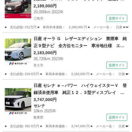
ーズ バックカメラ ドライブレコーダー ＥＴ
2,189,000円
20,000km 2022年
Ｃ パワーウィンドウ ＡＷ キーレスエントリ
三島市
提携サイト
ー 盗難防止 ＡＢＳ パワステ オートエアコ
ン カーテンエアバック （検9.4）
■ 支払総額: 231万円 ■ 車両本体価格： 2,189,000 円 ■ メーカー名： 
静岡
三島市
日産
日産 オーラ Ｇ レザーエディション 禁煙車 純
正９型ナビ 全方位モニター 寒冷地仕様 エマ
ージェンシーブレーキ プロパイロット ＢＳ
2,183,000円
36,720km 2023年
Ｍ ＢＯＳＥサウンド デジタルミラー ワイヤ
富士市
提携サイト
レス充電 ステアリングヒーター ＥＴＣ ドラ
レコ （検10.3）
■ 支払総額: 229.9万円 ■ 車両本体価格： 2,183,000 円 ■ メーカー名
静岡
富士市
日産
日産 セレナ ｅ－パワー ハイウェイスターＶ 登
録済未使用車 純正１２．３型ディスプレイ 両
側電動ドア 全周囲カメラ 衝突被害軽減システ
3,747,000円
セレナ
ム プロパイロット コーナーセンサー スマー
10km 2025年
トキー ＬＥＤヘッド ＥＴＣ 純正１６インチ
駿東郡
提携サイト
ＡＷ オートハイビーム （検10.10）
■ 支払総額: 392.9万円 ■ 車両本体価格： 3,747,000 円 ■ メーカー名