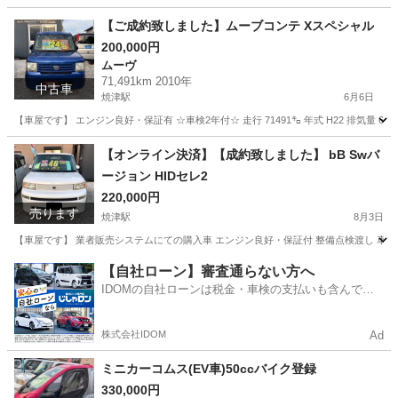
【ご成約致しました】ムーブコンテ Xスペシャル
200,000円
ムーヴ
71,491km 2010年
中古車
焼津駅
6月6日
【車屋です】 エンジン良好・保証有 ☆車検2年付☆ 走行 71491㌔ 年式 H22 排気量 660
静岡
焼津市
焼津駅
ムーヴ
【オンライン決済】【成約致しました】 bB Swバ
ージョン HIDセレ2
220,000円
売ります
焼津駅
8月3日
【車屋です】 業者販売システムにての購入車 エンジン良好・保証付 整備点検渡し 車検 R9.7/21 
静岡
焼津市
焼津駅
その他
セレ
【自社ローン】審査通らない方へ
IDOMの自社ローンは税金・車検の支払いも含んでい
るので毎月の支払額は一定
株式会社IDOM
Ad
ミニカーコムス(EV車)50ccバイク登録
330,000円