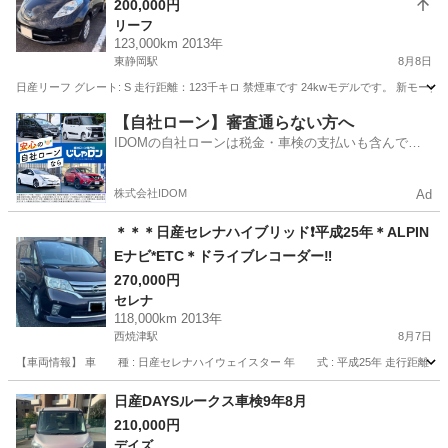
200,000円
リーフ
123,000km 2013年
東静岡駅
8月8日
日産リーフ グレート: S 走行距離：123千キロ 禁煙車です 24kwモデルです。 新モ
静岡
静岡市
東静岡駅
リーフ
【自社ローン】審査通らない方へ
IDOMの自社ローンは税金・車検の支払いも含んでい
るので毎月の支払額は一定
株式会社IDOM
Ad
＊＊＊日産セレナハイブリッド❗️平成25年＊ALPIN
Eナビ*ETC＊ドライブレコーダー‼️
270,000円
セレナ
118,000km 2013年
西焼津駅
8月7日
【車両情報】 車 種 : 日産セレナハイウェイスター 年 式 : 平成25年 走行距離：11800
静岡
焼津市
西焼津駅
セレナ
日産セレナ
日産DAYSルークス車検9年8月
210,000円
デイズ