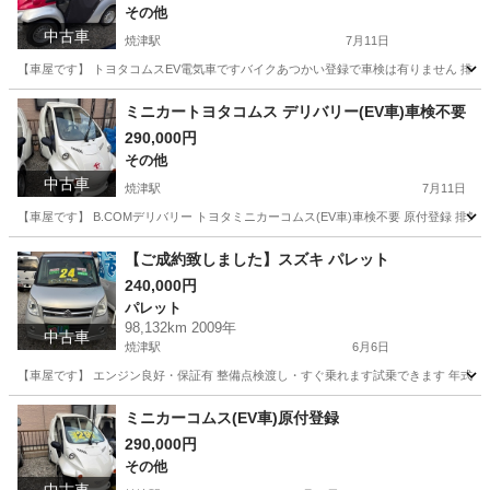
その他
中古車
焼津駅
7月11日
【車屋です】 トヨタコムスEV電気車ですバイクあつかい登録で車検は有りません 排気量 0.59KW
静岡
焼津市
焼津駅
その他
ミニカートヨタコムス デリバリー(EV車)車検不要
290,000円
その他
中古車
焼津駅
7月11日
【車屋です】 B.COMデリバリー トヨタミニカーコムス(EV車)車検不要 原付登録 排気量 0.5
静岡
焼津市
焼津駅
その他
CAT
【ご成約致しました】スズキ パレット
240,000円
パレット
98,132km 2009年
中古車
焼津駅
6月6日
【車屋です】 エンジン良好・保証有 整備点検渡し・すぐ乗れます試乗できます 年式 H21 走行 9
静岡
焼津市
焼津駅
パレット
ミニカーコムス(EV車)原付登録
290,000円
その他