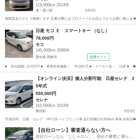
119,000km 2014年
第一通り駅
8月6日
御観覧ありがとう御座います 応募の際にはプロフィールを読んでからお願い致します 平成26年式 
静岡
浜松市
第一通り駅
デイズ
DAYS
日産 モコ Ｅ スマートキー （なし）
78,000円
モコ
145,000km 2006年
愛知県 岡崎市
提携サイト
■ 支払総額: 12.8万円 ■ 車両本体価格： 78,000 円 ■ メーカー名： 日産 ■ 
愛知
岡崎市
モコ
【オンライン決済】個人分割可能 日産セレナ 2
5年式
550,000円
セレナ
110,000km 2014年
磐田駅
8月3日
平成25年 日産 セレナ HFC26 ハイブリッド車 走行距離110,000km 車検:令和10
静岡
磐田市
磐田駅
セレナ
【自社ローン】審査通らない方へ
自社ローンなら「じしゃロン」。他社の審査に通らな