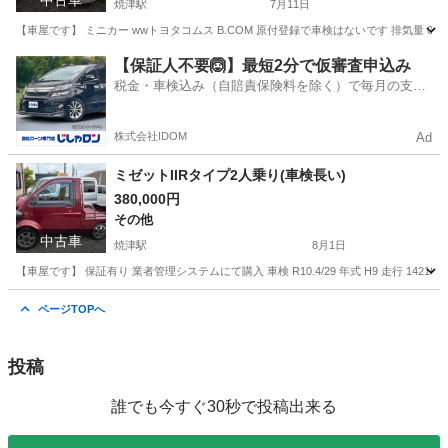
中古車
焼津駅
7月11日
【車屋です】 ミニカー wwトヨタコムス B.COM 原付登録で車検はないです 排気量 0.59KW
静岡
焼津市
焼津駅
その他
CAT
【保証人不要🙆】最短2分で仮審査申込み
税金・車検込み（自賠責保険料を除く）で毎月の支払
額は一定の自社ローン🚗
株式会社IDOM
Ad
ミゼットIIRタイプ2人乗り(車検長い)
380,000円
その他
中古車
焼津駅
8月1日
【車屋です】 保証有り 業者管理システムにて購入 車検 R10.4/29 年式 H9 走行 142165㌔ M
静岡
焼津市
焼津駅
その他
ページTOPへ
投稿
誰でも今すぐ30秒で投稿出来る