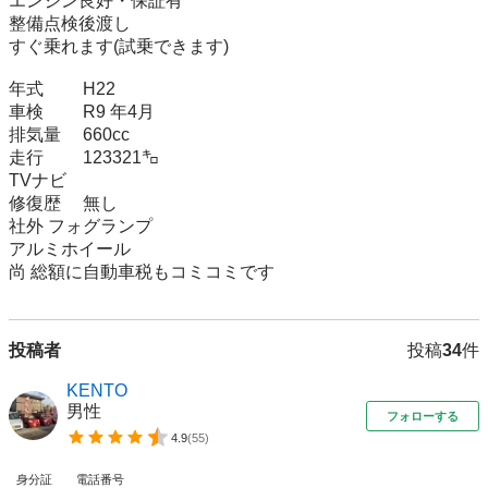
エンジン良好・保証有

整備点検後渡し

すぐ乗れます(試乗できます)

年式         H22

車検         R9 年4月

排気量     660cc

走行         123321㌔

TVナビ

修復歴     無し

社外 フォグランプ

アルミホイール

尚 総額に自動車税もコミコミです
投稿者
投稿
34
件
KENTO
男性
フォローする
4.9
(
55
)
身分証
電話番号