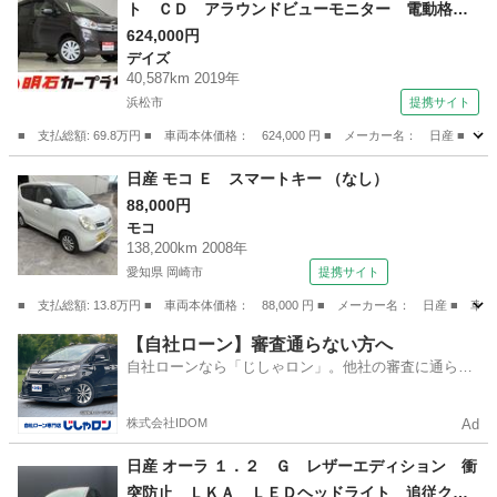
ト ＣＤ アラウンドビューモニター 電動格納
ミラー オートエアコン アイドリングストップ
624,000円
デイズ
（車検整備付）
40,587km 2019年
浜松市
提携サイト
■ 支払総額: 69.8万円 ■ 車両本体価格： 624,000 円 ■ メーカー名： 日
静岡
浜松市
デイズ
日産 モコ Ｅ スマートキー （なし）
88,000円
モコ
138,200km 2008年
愛知県 岡崎市
提携サイト
■ 支払総額: 13.8万円 ■ 車両本体価格： 88,000 円 ■ メーカー名： 日産 ■ 
愛知
岡崎市
モコ
【自社ローン】審査通らない方へ
自社ローンなら「じしゃロン」。他社の審査に通らな
かった方も
株式会社IDOM
Ad
日産 オーラ １．２ Ｇ レザーエディション 衝
突防止 ＬＫＡ ＬＥＤヘッドライト 追従クル