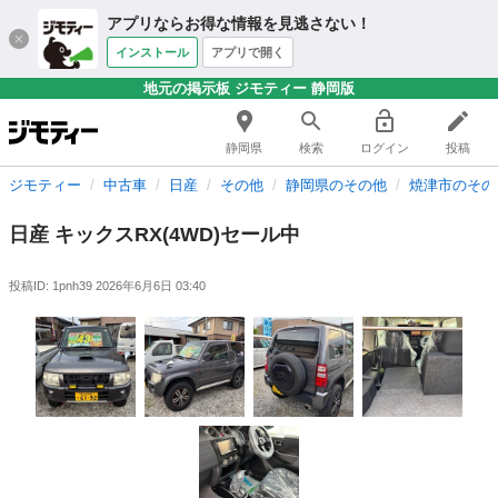
アプリならお得な情報を見逃さない！
インストール
アプリで開く
地元の掲示板 ジモティー 静岡版
静岡県
検索
ログイン
投稿
ジモティー
中古車
日産
その他
静岡県のその他
焼津市のその
日産 キックスRX(4WD)セール中
投稿ID: 1pnh39
2026年6月6日 03:40