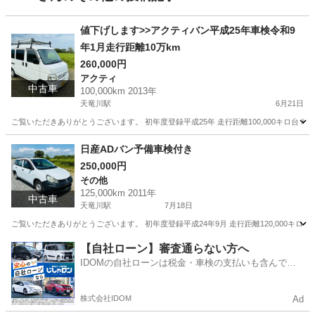
値下げします>>アクティバン平成25年車検令和9
年1月走行距離10万km
260,000円
アクティ
中古車
100,000km 2013年
天竜川駅
6月21日
ご覧いただきありがとうございます。 初年度登録平成25年 走行距離100,000キロ台 車
静岡
浜松市
天竜川駅
アクティ
走行距離
日産ADバン予備車検付き
250,000円
その他
125,000km 2011年
中古車
天竜川駅
7月18日
ご覧いただきありがとうございます。 初年度登録平成24年9月 走行距離120,000キロ台
静岡
浜松市
天竜川駅
その他
【自社ローン】審査通らない方へ
IDOMの自社ローンは税金・車検の支払いも含んでい
るので毎月の支払額は一定
株式会社IDOM
Ad