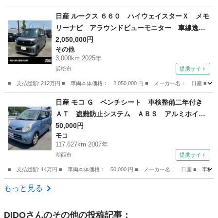
静岡
三島市
その他
日産 ルークス ６６０ ハイウェイスターＸ メモ
リーナビ アラウンドビューモニター 車線逸脱
警報 オートエアコン アルミホイール 両側パ
2,050,000円
その他
ワースライドドア スマートキー 禁煙車 アイ
3,000km 2025年
ドリングストップ アラウンドビューモニター
浜松市
提携サイト
盗難防止システム （検10.12）
■ 支払総額: 212万円 ■ 車両本体価格： 2,050,000 円 ■ メーカー名： 
静岡
浜松市
その他
日産 モコ Ｇ ベンチシート 車検整備二年付き
ＡＴ 盗難防止システム ＡＢＳ アルミホイー
ル 衝突安全ボディ エアコン パワーステアリ
50,000円
モコ
ング パワーウィンドウ ＭＤプレイヤー付き
117,627km 2007年
（車検整備付）
湖西市
提携サイト
■ 支払総額: 14万円 ■ 車両本体価格： 50,000 円 ■ メーカー名： 日産 
静岡
湖西市
モコ
もっと見る
DIDO
さんのその他の投稿記事：