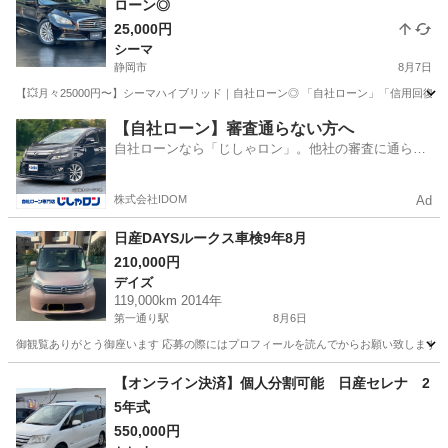
ローン◎
25,000円
シーマ
静岡市
8月7日
【💥月々25000円〜】シーマハイブリッド｜自社ローン◎ 「自社ローン」「信用回復ロ
静岡
静岡市
シーマ
シーマハイブリッド
【自社ローン】審査通らない方へ
自社ローンなら「じしゃロン」。他社の審査に通らな
かった方も
株式会社IDOM
Ad
日産DAYSルークス車検9年8月
210,000円
デイズ
119,000km 2014年
第一通り駅
8月6日
御観覧ありがとう御座います 応募の際にはプロフィールを読んでからお願い致します 平成26年式 
静岡
浜松市
第一通り駅
デイズ
DAYS
【オンライン決済】個人分割可能 日産セレナ 2
5年式
550,000円