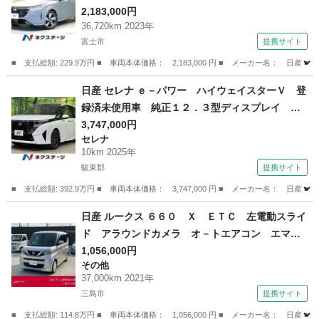
ージェンシーブレーキ プロパイロット ＢＳ
2,183,000円
36,720km 2023年
Ｍ ＢＯＳＥサウンド デジタルミラー ワイヤ
富士市
提携サイト
レス充電 ステアリングヒーター ＥＴＣ ドラ
レコ （検10.3）
■ 支払総額: 229.9万円 ■ 車両本体価格： 2,183,000 円 ■ メーカー名
静岡
富士市
日産
日産 セレナ ｅ－パワー ハイウェイスターＶ 登
録済未使用車 純正１２．３型ディスプレイ 両
側電動ドア 全周囲カメラ 衝突被害軽減システ
3,747,000円
セレナ
ム プロパイロット コーナーセンサー スマー
10km 2025年
トキー ＬＥＤヘッド ＥＴＣ 純正１６インチ
駿東郡
提携サイト
ＡＷ オートハイビーム （検10.10）
■ 支払総額: 392.9万円 ■ 車両本体価格： 3,747,000 円 ■ メーカー名
静岡
駿東郡
セレナ
日産 ルークス ６６０ Ｘ ＥＴＣ 左電動スライ
ド アラウンドカメラ オ－トエアコン エマ－
ジェンシ－ブレ－キ カーナビ 定期点検記録
1,056,000円
その他
簿 ＥＴＣ付き ワンオーナー車 キーフリー
37,000km 2021年
パワーウインドウ カーテンエアバッグ メモリ
三島市
提携サイト
－ナビ （検10.1）
■ 支払総額: 114.8万円 ■ 車両本体価格： 1,056,000 円 ■ メーカー名