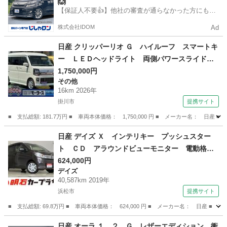
🙆
【保証人不要👍】他社の審査が通らなかった方にもお
すすめ✨
株式会社IDOM
Ad
日産 クリッパーリオ Ｇ ハイルーフ スマートキ
ー ＬＥＤヘッドライト 両側パワースライドド
ア オートステップ 革巻きハンドル フルオー
1,750,000円
その他
トエアコン シートヒーター ルーフコンソー
16km 2026年
ル 衝突被害軽減ブレーキ 届出済未使用車 （検
掛川市
提携サイト
11.3）
■ 支払総額: 181.7万円 ■ 車両本体価格： 1,750,000 円 ■ メーカー名
静岡
掛川市
その他
日産 デイズ Ｘ インテリキー プッシュスター
ト ＣＤ アラウンドビューモニター 電動格納
ミラー オートエアコン アイドリングストップ
624,000円
デイズ
（車検整備付）
40,587km 2019年
浜松市
提携サイト
■ 支払総額: 69.8万円 ■ 車両本体価格： 624,000 円 ■ メーカー名： 日
静岡
浜松市
デイズ
日産 オーラ １．２ Ｇ レザーエディション 衝