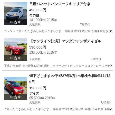
日産バネットバンローフキャリア付き
490,000円
その他
141,000km 2015年
中古車
天竜川駅
7月20日
コメント ご覧いただきありがとうございます。 初年度登録平成27年 予備車検付き 走行距
静岡
浜松市
天竜川駅
その他
エンジン
【オンライン決済】マツダアテンザディゼル
590,000円
138,000km 2015年
中古車
天竜川駅
6月21日
平成27年10月 走行距離13万km 燃料 クリーンディセル クルーズコントロール ナビ 
静岡
浜松市
天竜川駅
ホンダ
走行距離
値下げします>>平成27年6万km車検令和8年11月2
9日
190,000円
デイズ
中古車
65,500km 2015年
天竜川駅
7月31日
ご覧いただきありがとうございます。 初年度登録平成27年 走行距離6万キロ台 車検令和8