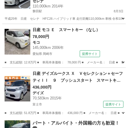
セレナ
110,000km 2014年
磐田駅
8月3日
平成25年 日産 セレナ HFC26 ハイブリッド車 走行距離110,000km 車検:令和10
静岡
磐田市
磐田駅
セレナ
日産 モコ Ｅ スマートキー （なし）
78,000円
モコ
145,000km 2006年
愛知県 岡崎市
提携サイト
■ 支払総額: 12.8万円 ■ 車両本体価格： 78,000 円 ■ メーカー名： 日産 ■ 
愛知
岡崎市
モコ
日産 デイズルークス Ｘ Ｖセレクション＋セーフ
ティＩＩ ９ プッシュスタート スマートキ
ー 左側パワースライドドア アイドリングスト
436,000円
デイズ
ップ エマージェンシーブレーキ 社外ＡＷ オ
70,583km 2015年
ートエアコン フロアマット バイザー 社外
富士市
提携サイト
オーディオ 修復歴無し 保証付き （車検整備
■ 支払総額: 51.8万円 ■ 車両本体価格： 436,000 円 ■ メーカー名： 日
付）
静岡
富士市
デイズ
パート・アルバイト・外国籍の方も歓迎！