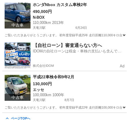
静岡
浜松市
天竜川駅
デイズ
ホンダNbox カスタム車検2年
490,000円
N-BOX
110,000km 2013年
中古車
天竜川駅
6月24日
ご覧いただきありがとうございます。 初年度登録平成25年 走行距離110,000キロ台 車
静岡
浜松市
天竜川駅
N-BOX
【自社ローン】審査通らない方へ
IDOMの自社ローンは税金・車検の支払いも含んでい
るので毎月の支払額は一定
株式会社IDOM
Ad
平成22車検令和9年2月
130,000円
エッセ
100,000km 1000年
中古車
天竜川駅
8月7日
ご覧いただきありがとうございます。 初年度登録平成22年 走行距離100,000キロ台 車
静岡
浜松市
天竜川駅
エッセ
エンジン
ページTOPへ