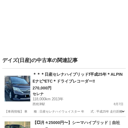
デイズ(日産)の中古車の関連記事
＊＊＊日産セレナハイブリッド❗️平成25年＊ALPIN
Eナビ*ETC＊ドライブレコーダー‼️
270,000円
セレナ
118,000km 2013年
西焼津駅
8月7日
【車両情報】 車 種 : 日産セレナハイウェイスター 年 式 : 平成25年 走行距離：11800
静岡
焼津市
西焼津駅
セレナ
日産セレナ
【💥月々25000円〜】シーマハイブリッド｜自社