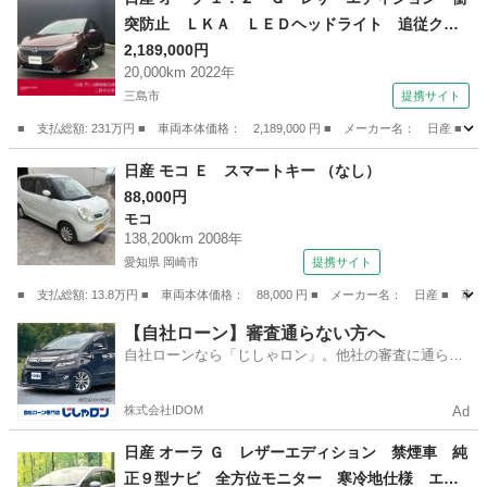
突防止 ＬＫＡ ＬＥＤヘッドライト 追従クル
ーズ バックカメラ ドライブレコーダー ＥＴ
2,189,000円
20,000km 2022年
Ｃ パワーウィンドウ ＡＷ キーレスエントリ
三島市
提携サイト
ー 盗難防止 ＡＢＳ パワステ オートエアコ
ン カーテンエアバック （検9.4）
■ 支払総額: 231万円 ■ 車両本体価格： 2,189,000 円 ■ メーカー名： 
静岡
三島市
日産
日産 モコ Ｅ スマートキー （なし）
88,000円
モコ
138,200km 2008年
愛知県 岡崎市
提携サイト
■ 支払総額: 13.8万円 ■ 車両本体価格： 88,000 円 ■ メーカー名： 日産 ■ 
愛知
岡崎市
モコ
【自社ローン】審査通らない方へ
自社ローンなら「じしゃロン」。他社の審査に通らな
かった方も
株式会社IDOM
Ad
日産 オーラ Ｇ レザーエディション 禁煙車 純
正９型ナビ 全方位モニター 寒冷地仕様 エマ