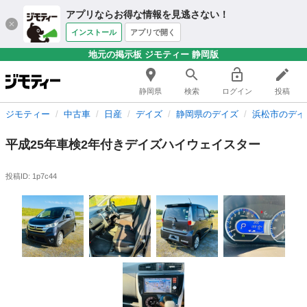
アプリならお得な情報を見逃さない！
インストール
アプリで開く
地元の掲示板 ジモティー 静岡版
静岡県
検索
ログイン
投稿
ジモティー
中古車
日産
デイズ
静岡県のデイズ
浜松市のデイ
平成25年車検2年付きデイズハイウェイスター
投稿ID: 1p7c44