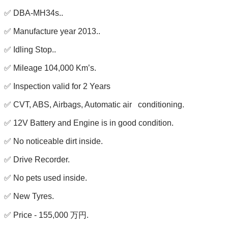
✅ DBA-MH34s..

✅ Manufacture year 2013..

✅ Idling Stop..

✅ Mileage 104,000 Km’s.

✅ Inspection valid for 2 Years 

✅ CVT, ABS, Airbags, Automatic air   conditioning.

✅ 12V Battery and Engine is in good condition. 

✅ No noticeable dirt inside.

✅ Drive Recorder.

✅ No pets used inside. 

✅ New Tyres.

✅ Price - 155,000 万円.