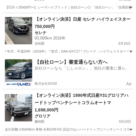
【💥月々25000円〜】シーマハイブリッド｜自社ローン◎ 「自社ローン」「信用回復ロ
静岡
静岡市
シーマ
シーマハイブリッド
【オンライン決済】日産 セレナ ハイウェイスター
750,000円
セレナ
93,000km 2016年
浜松駅
8月10日
* 年式：平成28年（2016年） * 型式：DAA-GFC27 * グレード：ハイウェイスター * ミ
静岡
浜松市
浜松駅
セレナ
【自社ローン】審査通らない方へ
自社ローンなら「じしゃロン」。他社の審査に通らな
かった方も
株式会社IDOM
Ad
【オンライン決済】1990年式日産Y31グロリアハ
ードトップベンチシートコラムオートマ
1,698,000円
グロリア
藤枝駅
8月10日
走行距離:145000km 車検:令和10年4月 設定のないハードトップにベンチシートコ