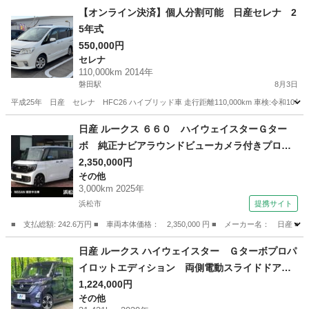
【オンライン決済】個人分割可能 日産セレナ 2
5年式
550,000円
セレナ
110,000km 2014年
磐田駅
8月3日
平成25年 日産 セレナ HFC26 ハイブリッド車 走行距離110,000km 車検:令和10
静岡
磐田市
磐田駅
セレナ
日産 ルークス ６６０ ハイウェイスターＧター
ボ 純正ナビアラウンドビューカメラ付きプロ
パ 衝突被害軽減システム スマートキー 全方
2,350,000円
その他
位カメラ ＬＥＤヘッドランプ 両側電動スライ
3,000km 2025年
ドドア アイドリングストップ （検10.12）
浜松市
提携サイト
■ 支払総額: 242.6万円 ■ 車両本体価格： 2,350,000 円 ■ メーカー名
静岡
浜松市
その他
日産 ルークス ハイウェイスター Ｇターボプロパ
イロットエディション 両側電動スライドドア
純正９型ナビ 全周囲カメラ 衝突軽減 プロパ
1,224,000円
その他
イロット ドラレコ コーナーセンサー ＬＥＤ