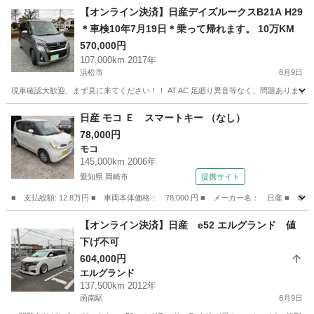
静岡
藤枝市
藤枝駅
グロリア
【オンライン決済】日産デイズルークスB21A H29
＊車検10年7月19日＊乗って帰れます。 10万KM
570,000円
107,000km 2017年
浜松市
8月9日
現車確認大歓迎、まず見に来てください！！ AT AC 足廻り異音等なく、問題ありませ
静岡
浜松市
日産
エレメント
日産 モコ Ｅ スマートキー （なし）
78,000円
モコ
145,000km 2006年
愛知県 岡崎市
提携サイト
■ 支払総額: 12.8万円 ■ 車両本体価格： 78,000 円 ■ メーカー名： 日産 ■ 
愛知
岡崎市
モコ
【オンライン決済】日産 e52 エルグランド 値
下げ不可
604,000円
エルグランド
137,500km 2012年
函南駅
8月9日