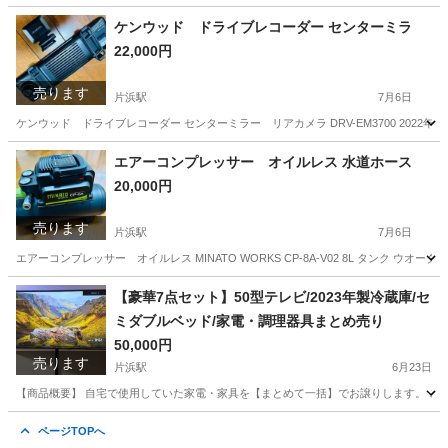
ケンウッド ドライブレコーダー センターミラ
22,000円
売ります
片浜駅
7月6日
ケンウッド ドライブレコーダー センターミラー リアカメラ DRV-EM3700 2022年式 GPS
静岡
沼津市
片浜駅
アクセサリー
センター
エアーコンプレッサー オイルレス 水道ホース
20,000円
売ります
片浜駅
7月6日
エアーコンプレッサー オイルレス MINATO WORKS CP-8A-V02 8L タンク ウオー
静岡
沼津市
片浜駅
アクセサリー
【豪華7点セット】50型テレビ/2023年製冷蔵庫/セ
ミダブルベッド/家電・調理器具まとめ売り
50,000円
売ります
片浜駅
6月23日
【商品概要】 自宅で使用していた家電・家具を【まとめて一括】でお譲りします。 これから一人
静岡
沼津市
片浜駅
テレビ
ページTOPへ