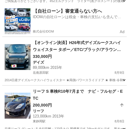
ご閲覧ありがとうございます。 e52エルグランド ライダー(黒クロスシート)の後期仕様になりま
静岡
田方郡
函南駅
エルグランド
【自社ローン】審査通らない方へ
IDOMの自社ローンは税金・車検の支払いも含んでい
るので毎月の支払額は一定
株式会社IDOM
Ad
【オンライン決済】H26年式デイズルークスハイ
ウェイスター タボー／ETC/ブラック/アラウンド
ビューモニター
330,000円
デイズ
89,000km 2015年
岳南原田駅
8月9日
2014日産デイズルークスハイウェイスター ★両側パワースライドドア ★ 車検-令和9年07月ま
静岡
富士市
岳南原田駅
デイズ
リーフ S 車検R10年7月まで ナビ・フルセグ・E
TC
200,000円
リーフ
123,000km 2013年
東静岡駅
8月8日
日産リーフ グレート: S 走行距離：123千キロ 禁煙車です 24kwモデルです。 新モ