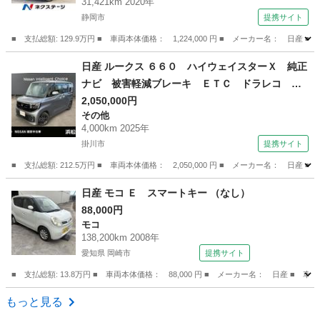
31,421km 2020年
ヘッド ビルトインＥＴＣ 純正１５インチアル
静岡市
提携サイト
ミ シートバックテーブル ロールサンシェイド
■ 支払総額: 129.9万円 ■ 車両本体価格： 1,224,000 円 ■ メーカー名
（検9.5）
静岡
静岡市
その他
日産 ルークス ６６０ ハイウェイスターＸ 純正
ナビ 被害軽減ブレーキ ＥＴＣ ドラレコ フ
ルセグＴＶ 車線逸脱警報 オートエアコン ア
2,050,000円
その他
ルミホイール 両側パワースライドドア スマー
4,000km 2025年
トキー 禁煙車 アイドリングストップ オート
掛川市
提携サイト
マチックハイビーム （検10.12）
■ 支払総額: 212.5万円 ■ 車両本体価格： 2,050,000 円 ■ メーカー名
静岡
掛川市
その他
日産 モコ Ｅ スマートキー （なし）
88,000円
モコ
138,200km 2008年
愛知県 岡崎市
提携サイト
■ 支払総額: 13.8万円 ■ 車両本体価格： 88,000 円 ■ メーカー名： 日産 ■ 
愛知
岡崎市
モコ
もっと見る