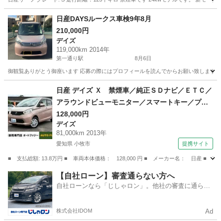
静岡
静岡市
東静岡駅
リーフ
日産DAYSルークス車検9年8月
210,000円
デイズ
119,000km 2014年
第一通り駅
8月6日
御観覧ありがとう御座います 応募の際にはプロフィールを読んでからお願い致します 平成26年式 
静岡
浜松市
第一通り駅
デイズ
DAYS
日産 デイズ Ｘ 禁煙車／純正ＳＤナビ／ＥＴＣ／
アラウンドビューモニター／スマートキー／プッ
シュスタート／ベンチシート／オートエアコン／
128,000円
デイズ
取扱説明書＆メンテナンスノート／アイドリング
81,000km 2013年
ストップ／ヘッドライトレベライザー （検8.10）
愛知県 小牧市
提携サイト
■ 支払総額: 13.8万円 ■ 車両本体価格： 128,000 円 ■ メーカー名： 日
愛知
小牧市
デイズ
【自社ローン】審査通らない方へ
自社ローンなら「じしゃロン」。他社の審査に通らな
かった方も
株式会社IDOM
Ad