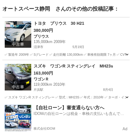
オートスペース静岡
さんのその他の投稿記事：
トヨタ プリウス 30 H21
380,000円
プリウス
135,000km 2009年
中古車
沼津市
5月19日
✅ 製造年 2009年 ✅ Sグレード ✅ 走行距離 130,000km ✅ 車検有効期限 7ヶ月 
静岡
沼津市
プリウス
エンジン
スズキ ワゴンR スティングレイ MH23s
163,000円
ワゴンＲ
119,000km 2010年
中古車
片浜駅
8月4日
✅ スズキ ワゴンR スティングレー ✅ 型式：MH23S ✅ 年式：2010年 ✅ ターボ・インター
静岡
沼津市
片浜駅
ワゴンＲ
【自社ローン】審査通らない方へ
IDOMの自社ローンは税金・車検の支払いも含んでい
るので毎月の支払額は一定
株式会社IDOM
Ad