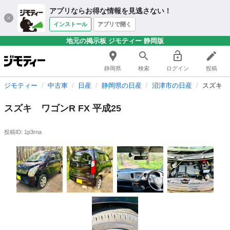
アプリならお得な情報を見逃さない！
インストール
アプリで開く
地元の掲示板 ジモティー 静岡版
静岡県
検索
ログイン
投稿
ジモティー
中古車
日産
静岡県の日産
沼津市の日産
スズキ ワ
スズキ ワゴンR FX 平成25
投稿ID: 1p3rna