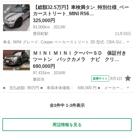
名： ＭＩＮＩ ■ 車種名： ＭＩＮＩ ■ グレード名： クーパー
静岡
磐田市
ミニ
【総額32.5万円】車検満タン_特別仕様_ベー
Ｄ クロスオーバー ワンオーナー禁煙車純正ナビＥＴＣ全方位モニ
カーストリート_MINI R56…
ターＢｌｕ...
325,000円
93,000km
2013年
豊田町駅
11月10日
車名: MINI グレード: Cooper ベーカーストリート 3D 型式: CBA-SU16
年式: 平成25年 走行距離: 93,000km 排気量: 1600cc 色: ルーフトップ
静岡
磐田市
豊田町駅
ミニ
MINI
ＭＩＮＩ ＭＩＮＩ クーパーＳＤ 保証付き
グレー（限定色） 車検...
ツートン バックカメラ ナビ クリ…
690,000円
97,431km
2016年
8月1日
提携サイト
磐田市
■ 支払総額: 89万円 ■ 車両本体価格： 690,000 円 ■ メーカー
名： ＭＩＮＩ ■ 車種名： ＭＩＮＩ ■ グレード名： クーパー
静岡
磐田市
ミニ
ＳＤ 保証付き ツートン バックカメラ ナビ クリアランスソナ
全3件中 1-3件表示
ー アルミホイー...
周辺情報を見る