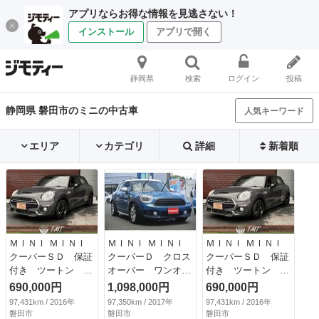
アプリならお得な情報を見逃さない！
インストール
アプリで開く
静岡県
検索
ログイン
投稿
静岡県 磐田市のミニの中古車
人気キーワード
エリア
カテゴリ
詳細
新着順
ＭＩＮＩ ＭＩＮＩ
ＭＩＮＩ ＭＩＮＩ
ＭＩＮＩ ＭＩＮＩ
クーパーＳＤ 保証
クーパーＤ クロス
クーパーＳＤ 保証
付き ツートン バ
オーバー ワンオー
付き ツートン バ
ックカメラ ナビ
ナー禁煙車純正ナビ
ックカメラ ナビ
690,000円
1,098,000円
690,000円
クリアランスソナ
ＥＴＣ全方位モニタ
クリアランスソナ
97,431km / 2016年
97,350km / 2017年
97,431km / 2016年
ー アルミホイー
ーＢｌｕｅｔｏｏｔ
ー アルミホイー
磐田市
磐田市
磐田市