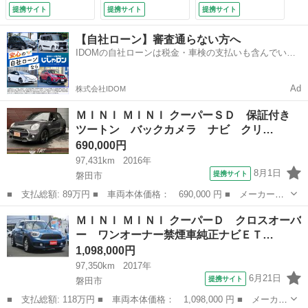
ル スマートキー
ｈドライブレコーダ
ル スマートキー
提携サイト
提携サイト
提携サイト
ＨＩＤ アイドリン
ー （なし）
ＨＩＤ アイドリン
グストップ ター
グストップ ター
【自社ローン】審査通らない方へ
ボ 盗難防止システ
ボ 盗難防止システ
IDOMの自社ローンは税金・車検の支払いも含んでいる
ム ＡＢＳ ＥＳ
ム ＡＢＳ ＥＳ
ので毎月の支払額は一定
Ｃ エアコン パワ
Ｃ エアコン パワ
ーステアリング
ーステアリング
Ad
株式会社IDOM
（車検整備付）
（車検整備付）
ＭＩＮＩ ＭＩＮＩ クーパーＳＤ 保証付き
ツートン バックカメラ ナビ クリ…
690,000円
97,431km
2016年
8月1日
提携サイト
磐田市
■ 支払総額: 89万円 ■ 車両本体価格： 690,000 円 ■ メーカー
名： ＭＩＮＩ ■ 車種名： ＭＩＮＩ ■ グレード名： クーパー
静岡
磐田市
ミニ
ＭＩＮＩ ＭＩＮＩ クーパーＤ クロスオーバ
ＳＤ 保証付き ツートン バックカメラ ナビ クリアランスソナ
ー ワンオーナー禁煙車純正ナビＥＴ…
ー アルミホイー...
1,098,000円
97,350km
2017年
6月21日
提携サイト
磐田市
■ 支払総額: 118万円 ■ 車両本体価格： 1,098,000 円 ■ メーカー