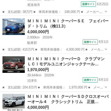
6月25日
提携サイト
尾張旭市
■ 支払総額: 38万円 ■ 車両本体価格： 198,000 円 ■ メーカー
名： ＭＩＮＩ ■ 車種名： ＭＩＮＩ ■ グレード名： クーパ
愛知
尾張旭市
ミニ
ＭＩＮＩ ＭＩＮＩ クーパーＳＥ フェイバー
ー ディーラー車 ＥＴＣ オートエアコン パドルシフト スモー
ド・トリム （検11.3）
ク ＵＶカットフィ...
4,000,000円
2,000km
2026年
8月1日
提携サイト
駿東郡
■ 支払総額: 415万円 ■ 車両本体価格： 4,000,000 円 ■ メーカー
名： ＭＩＮＩ ■ 車種名： ＭＩＮＩ ■ グレード名： クーパー
静岡
駿東郡
ミニ
ＭＩＮＩ ＭＩＮＩ クーパーＤ クラブマン
ＳＥ フェイバード・トリム ■ 排気量： EV ■ ドア枚数： 3D
ＬＣＩモデルユニオンジャックテール…
■...
1,970,000円
39,644km
2020年
8月1日
提携サイト
沼津市
■ 支払総額: 204.8万円 ■ 車両本体価格： 1,970,000 円 ■ メーカ
ー名： ＭＩＮＩ ■ 車種名： ＭＩＮＩ ■ グレード名： クーパ
静岡
沼津市
ミニ
ＭＩＮＩ ＭＩＮＩ クーパーＳＤクロスオーバ
ーＤ クラブマン ＬＣＩモデルユニオンジャックテールインテリジ
ーオール４ クラシックトリム 正規…
ェントセ...
4,000,000円