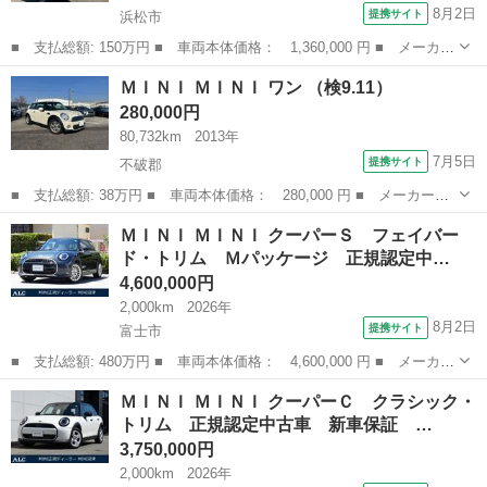
8月2日
提携サイト
浜松市
■ 支払総額: 150万円 ■ 車両本体価格： 1,360,000 円 ■ メーカー
名： ＭＩＮＩ ■ 車種名： ＭＩＮＩ ■ グレード名： クーパー
静岡
浜松市
ミニ
ＭＩＮＩ ＭＩＮＩ ワン （検9.11）
■ 排気量： 1500cc ■ ドア枚数： 3D ■ ミッション： A...
280,000円
80,732km
2013年
7月5日
提携サイト
不破郡
■ 支払総額: 38万円 ■ 車両本体価格： 280,000 円 ■ メーカー
名： ＭＩＮＩ ■ 車種名： ＭＩＮＩ ■ グレード名： ワン ■
岐阜
不破郡
ミニ
ＭＩＮＩ ＭＩＮＩ クーパーＳ フェイバー
排気量： 1600cc ■ ドア枚数： 3D ■ ミッション： AT6速 ■...
ド・トリム Ｍパッケージ 正規認定中…
4,600,000円
2,000km
2026年
8月2日
提携サイト
富士市
■ 支払総額: 480万円 ■ 車両本体価格： 4,600,000 円 ■ メーカー
名： ＭＩＮＩ ■ 車種名： ＭＩＮＩ ■ グレード名： クーパー
静岡
富士市
ミニ
ＭＩＮＩ ＭＩＮＩ クーパーＣ クラシック・
Ｓ フェイバード・トリム Ｍパッケージ 正規認定中古車 新車保
トリム 正規認定中古車 新車保証 …
証 保証整...
3,750,000円
2,000km
2026年