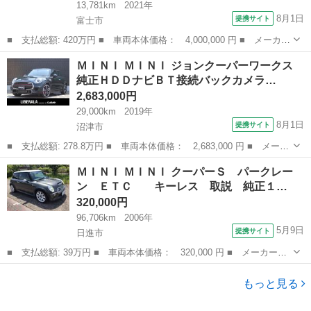
13,781km
2021年
8月1日
提携サイト
富士市
■ 支払総額: 420万円 ■ 車両本体価格： 4,000,000 円 ■ メーカー
名： ＭＩＮＩ ■ 車種名： ＭＩＮＩ ■ グレード名： クーパー
静岡
富士市
ミニ
ＭＩＮＩ ＭＩＮＩ ジョンクーパーワークス
ＳＤクロスオーバーオール４ クラシックトリム 正規認定中古車
純正ＨＤＤナビＢＴ接続バックカメラ…
保証整備付...
2,683,000円
29,000km
2019年
8月1日
提携サイト
沼津市
■ 支払総額: 278.8万円 ■ 車両本体価格： 2,683,000 円 ■ メーカ
ー名： ＭＩＮＩ ■ 車種名： ＭＩＮＩ ■ グレード名： ジョン
静岡
沼津市
ミニ
ＭＩＮＩ ＭＩＮＩ クーパーＳ パークレー
クーパーワークス 純正ＨＤＤナビＢＴ接続バックカメラシートヒー
ン ＥＴＣ キーレス 取説 純正１…
ターＨＵ...
320,000円
96,706km
2006年
5月9日
提携サイト
日進市
■ 支払総額: 39万円 ■ 車両本体価格： 320,000 円 ■ メーカー
名： ＭＩＮＩ ■ 車種名： ＭＩＮＩ ■ グレード名： クーパー
愛知
日進市
ミニ
Ｓ パークレーン ＥＴＣ キーレス 取説 純正１７インチＡ
もっと見る
Ｗ 前後ブレーキパ...