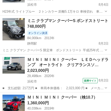
浜松市
8月4日
H23年式 ライトブルー ２トンカラー 距離5.1万キロ 車検切れ 車検
付 ナビ ETC TV バックカメラ 細い傷等はあります。 凹み、大きな傷
静岡
浜松市
ミニ
クーパー
ミニ クラブマン クーパーS ボンドストリート
は有りません。 値段交渉いたします。 よろしくお願いします。
748,000円
オンライン決済
84,000km
2013年
静岡駅
8月2日
ミニ クラブマン クーパーS 限定車 ボンドストリート 平成25年式 車
検 令和9年12月 本革シート 本革ダッシュボード シートヒーター 燃
静岡
静岡市
静岡駅
ミニ
ＭＩＮＩ ＭＩＮＩ クーパー ＬＥＤヘッドラ
料ポンプ 燃料フィルター ジャンクションボックス エアフィルター ス
ンプ オートライト クリアランスソ…
パークプラグ...
2,023,000円
29,498km
2020年
8月2日
提携サイト
浜松市
■ 支払総額: 217万円 ■ 車両本体価格： 2,023,000 円 ■ メーカー
名： ＭＩＮＩ ■ 車種名： ＭＩＮＩ ■ グレード名： クーパ
静岡
浜松市
ミニ
ＭＩＮＩ ＭＩＮＩ クーパー （検10.7）
ー ＬＥＤヘッドランプ オートライト クリアランスソナー コン
1,360,000円
フォートアク...
40,038km
2019年