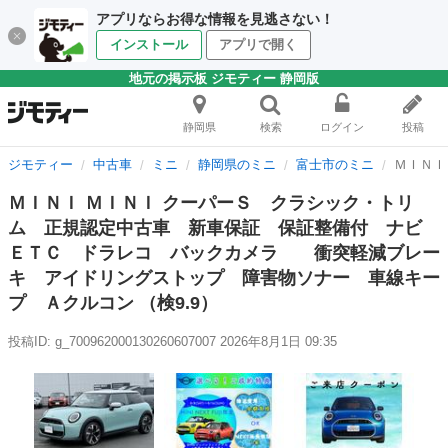
アプリならお得な情報を見逃さない！
インストール
アプリで開く
地元の掲示板 ジモティー 静岡版
静岡県
検索
ログイン
投稿
ジモティー
中古車
ミニ
静岡県のミニ
富士市のミニ
ＭＩＮＩ
ＭＩＮＩ ＭＩＮＩ クーパーＳ クラシック・トリ
ム 正規認定中古車 新車保証 保証整備付 ナビ
ＥＴＣ ドラレコ バックカメラ 衝突軽減ブレー
キ アイドリングストップ 障害物ソナー 車線キー
プ Ａクルコン （検9.9）
投稿ID: g_700962000130260607007
2026年8月1日 09:35