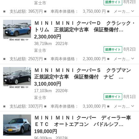
8月2日
提携サイト
富士市
■ 支払総額: 395万円 ■ 車両本体価格： 3,750,000 円 ■ メーカー
名： ＭＩＮＩ ■ 車種名： ＭＩＮＩ ■ グレード名： クーパー
静岡
富士市
ミニ
ＭＩＮＩ ＭＩＮＩ クーパーＤ クラシック・
Ｃ クラシック・トリム 正規認定中古車 新車保証 保証整備付
トリム 正規認定中古車 保証整備付…
弊社試乗車...
2,300,000円
38,719km
2021年
8月2日
提携サイト
富士市
■ 支払総額: 250万円 ■ 車両本体価格： 2,300,000 円 ■ メーカー
名： ＭＩＮＩ ■ 車種名： ＭＩＮＩ ■ グレード名： クーパー
静岡
富士市
ミニ
ＭＩＮＩ ＭＩＮＩ クーパーＳ クラブマン
Ｄ クラシック・トリム 正規認定中古車 保証整備付 ａｐｐｌｅ
正規認定中古車 保証整備付 ナビ …
ｃａｒｐｌ...
3,100,000円
17,103km
2020年
8月1日
提携サイト
富士市
■ 支払総額: 330万円 ■ 車両本体価格： 3,100,000 円 ■ メーカー
名： ＭＩＮＩ ■ 車種名： ＭＩＮＩ ■ グレード名： クーパー
静岡
富士市
ミニ
ＭＩＮＩ ＭＩＮＩ クーパー ディーラー車
Ｓ クラブマン 正規認定中古車 保証整備付 ナビ ＥＴＣ バッ
ＥＴＣ オートエアコン パドルシフ…
クカメラ ...
198,000円
96,000km
2007年