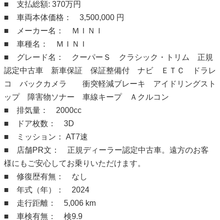
■ 支払総額: 370万円
■ 車両本体価格： 3,500,000 円
■ メーカー名： ＭＩＮＩ
■ 車種名： ＭＩＮＩ
■ グレード名： クーパーＳ クラシック・トリム 正規
認定中古車 新車保証 保証整備付 ナビ ＥＴＣ ドラレ
コ バックカメラ 衝突軽減ブレーキ アイドリングスト
ップ 障害物ソナー 車線キープ Ａクルコン
■ 排気量： 2000cc
■ ドア枚数： 3D
■ ミッション： AT7速
■ 店舗PR文： 正規ディーラー認定中古車。遠方のお客
様にもご安心してお乗りいただけます。
■ 修復歴有無： なし
■ 年式（年）： 2024
■ 走行距離： 5,006 km
■ 車検有無： 検9.9