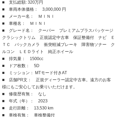
■ 支払総額: 320万円
■ 車両本体価格： 3,000,000 円
■ メーカー名： ＭＩＮＩ
■ 車種名： ＭＩＮＩ
■ グレード名： クーパー プレミアムプラスパッケージ
クラシックトリム 正規認定中古車 保証整備付 ナビ Ｅ
ＴＣ バックカメラ 衝突軽減ブレーキ 障害物ソナー ク
ルコン ＬＥＤライト 純正ホイール
■ 排気量： 1500cc
■ ドア枚数： 5D
■ ミッション： MTモード付きAT
■ 店舗PR文： 正規ディーラー認定中古車。遠方のお客
様にもご安心してお乗りいただけます。
■ 修復歴有無： なし
■ 年式（年）： 2023
■ 走行距離： 13,530 km
■ 車検有無： 車検整備付