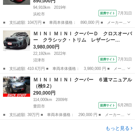
890,000円
94,910km
2019年
7月31日
提携サイト
浜松市
■ 支払総額: 104万円 ■ 車両本体価格： 890,000 円 ■ メーカー
名： ＭＩＮＩ ■ 車種名： ＭＩＮＩ ■ グレード名： クーパー
静岡
浜松市
ミニ
ＭＩＮＩ ＭＩＮＩ クーパーＤ クロスオーバ
Ｄ クロスオーバー 純正タッチパネルナビ Ｂカメラ アダクティ
ー クラシック・トリム レザーシー…
ブクルコン 前...
3,980,000円
22,192km
2022年
7月31日
提携サイト
沼津市
■ 支払総額: 410.6万円 ■ 車両本体価格： 3,980,000 円 ■ メーカ
ー名： ＭＩＮＩ ■ 車種名： ＭＩＮＩ ■ グレード名： クーパ
静岡
沼津市
ミニ
ＭＩＮＩ ＭＩＮＩ クーパー ６速マニュアル
ーＤ クロスオーバー クラシック・トリム レザーシートＰＫＧ
（検9.2）
レザーチ...
290,000円
114,000km
2009年
6月28日
提携サイト
豊田市
■ 支払総額: 39万円 ■ 車両本体価格： 290,000 円 ■ メーカー
名： ＭＩＮＩ ■ 車種名： ＭＩＮＩ ■ グレード名： クーパ
愛知
豊田市
ミニ
ー ６速マニュアル ■ 排気量： 1600cc ■ ドア枚数： 3D ■ ミ
もっと見る
ッシ...