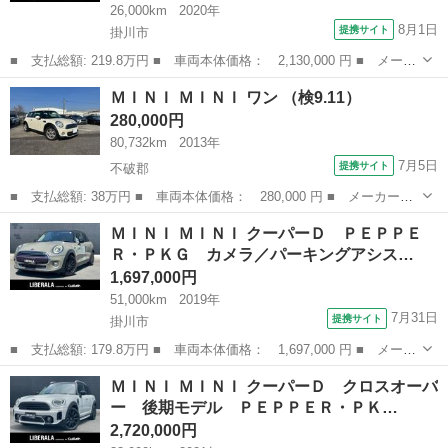
26,000km
2020年
8月1日
提携サイト
掛川市
■ 支払総額: 219.8万円 ■ 車両本体価格： 2,130,000 円 ■ メーカ
ー名： ＭＩＮＩ ■ 車種名： ＭＩＮＩ ■ グレード名： ワン
静岡
掛川市
ミニ
ＭＩＮＩ ＭＩＮＩ ワン （検9.11）
特別仕様車 ナビゲーション・ＰＫＧ Ｂカメラ 純正ＨＤＤナビ
280,000円
ＵＫテー...
80,732km
2013年
7月5日
提携サイト
不破郡
■ 支払総額: 38万円 ■ 車両本体価格： 280,000 円 ■ メーカー
名： ＭＩＮＩ ■ 車種名： ＭＩＮＩ ■ グレード名： ワン ■
岐阜
不破郡
ミニ
ＭＩＮＩ ＭＩＮＩ クーパーＤ ＰＥＰＰＥ
排気量： 1600cc ■ ドア枚数： 3D ■ ミッション： AT6速 ■...
Ｒ・ＰＫＧ カメラ／パーキングアシス…
1,697,000円
51,000km
2019年
7月31日
提携サイト
掛川市
■ 支払総額: 179.8万円 ■ 車両本体価格： 1,697,000 円 ■ メーカ
ー名： ＭＩＮＩ ■ 車種名： ＭＩＮＩ ■ グレード名： クーパ
静岡
掛川市
ミニ
ＭＩＮＩ ＭＩＮＩ クーパーＤ クロスオーバ
ーＤ ＰＥＰＰＥＲ・ＰＫＧ カメラ／パーキングアシスト・ＰＫ
ー 後期モデル ＰＥＰＰＥＲ・ＰＫ…
Ｇ ＬＥＤ...
2,720,000円