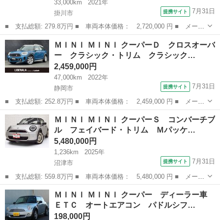
33,000km
2021年
7月31日
提携サイト
掛川市
■ 支払総額: 279.8万円 ■ 車両本体価格： 2,720,000 円 ■ メーカ
ー名： ＭＩＮＩ ■ 車種名： ＭＩＮＩ ■ グレード名： クーパ
静岡
掛川市
ミニ
ＭＩＮＩ ＭＩＮＩ クーパーＤ クロスオーバ
ーＤ クロスオーバー 後期モデル ＰＥＰＰＥＲ・ＰＫＧ ８．８
ー クラシック・トリム クラシック…
インチタ...
2,459,000円
47,000km
2022年
7月31日
提携サイト
静岡市
■ 支払総額: 252.8万円 ■ 車両本体価格： 2,459,000 円 ■ メーカ
ー名： ＭＩＮＩ ■ 車種名： ＭＩＮＩ ■ グレード名： クーパ
静岡
静岡市
ミニ
ＭＩＮＩ ＭＩＮＩ クーパーＳ コンバーチブ
ーＤ クロスオーバー クラシック・トリム クラシックトリム ク
ル フェイバード・トリム Ｍパッケ…
ロスレザ...
5,480,000円
1,236km
2025年
7月31日
提携サイト
沼津市
■ 支払総額: 559.8万円 ■ 車両本体価格： 5,480,000 円 ■ メーカ
ー名： ＭＩＮＩ ■ 車種名： ＭＩＮＩ ■ グレード名： クーパ
静岡
沼津市
ミニ
ＭＩＮＩ ＭＩＮＩ クーパー ディーラー車
ーＳ コンバーチブル フェイバード・トリム Ｍパッケージ ナイ
ＥＴＣ オートエアコン パドルシフ…
トシェー...
198,000円