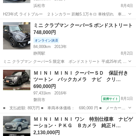
浜松市
8月4日
H23年式 ライトブルー ２トンカラー 距離5.1万キロ 車検切れ 車検
付 ナビ ETC TV バックカメラ 細い傷等はあります。 凹み、大きな傷
静岡
浜松市
ミニ
クーパー
ミニ クラブマン クーパーS ボンドストリート
は有りません。 値段交渉いたします。 よろしくお願いします。
748,000円
オンライン決済
84,000km
2013年
静岡駅
8月2日
ミニ クラブマン クーパーS 限定車 ボンドストリート 平成25年式 車
検 令和9年12月 本革シート 本革ダッシュボード シートヒーター 燃
静岡
静岡市
静岡駅
ミニ
ＭＩＮＩ ＭＩＮＩ クーパーＳＤ 保証付き
料ポンプ 燃料フィルター ジャンクションボックス エアフィルター ス
ツートン バックカメラ ナビ クリ…
パークプラグ...
690,000円
97,431km
2016年
8月1日
提携サイト
磐田市
■ 支払総額: 89万円 ■ 車両本体価格： 690,000 円 ■ メーカー
名： ＭＩＮＩ ■ 車種名： ＭＩＮＩ ■ グレード名： クーパー
静岡
磐田市
ミニ
ＭＩＮＩ ＭＩＮＩ ワン 特別仕様車 ナビゲ
ＳＤ 保証付き ツートン バックカメラ ナビ クリアランスソナ
ーション・ＰＫＧ Ｂカメラ 純正Ｈ…
ー アルミホイー...
2,130,000円