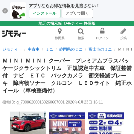
アプリならお得な情報を見逃さない！
インストール
アプリで開く
地元の掲示板 ジモティー 静岡版
静岡県
検索
ログイン
投稿
ジモティー
中古車
ミニ
静岡県のミニ
富士市のミニ
ＭＩＮＩ
ＭＩＮＩ ＭＩＮＩ クーパー プレミアムプラスパッ
ケージクラシックトリム 正規認定中古車 保証整備
付 ナビ ＥＴＣ バックカメラ 衝突軽減ブレー
キ 障害物ソナー クルコン ＬＥＤライト 純正ホ
イール （車検整備付）
投稿ID: g_700962000130260607001
2026年6月23日 16:11