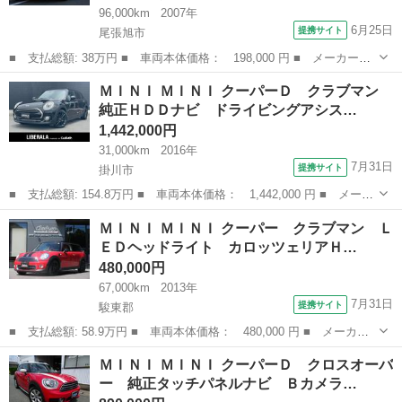
96,000km
2007年
6月25日
提携サイト
尾張旭市
■ 支払総額: 38万円 ■ 車両本体価格： 198,000 円 ■ メーカー
名： ＭＩＮＩ ■ 車種名： ＭＩＮＩ ■ グレード名： クーパ
愛知
尾張旭市
ミニ
ＭＩＮＩ ＭＩＮＩ クーパーＤ クラブマン
ー ディーラー車 ＥＴＣ オートエアコン パドルシフト スモー
純正ＨＤＤナビ ドライビングアシス…
ク ＵＶカットフィ...
1,442,000円
31,000km
2016年
7月31日
提携サイト
掛川市
■ 支払総額: 154.8万円 ■ 車両本体価格： 1,442,000 円 ■ メーカ
ー名： ＭＩＮＩ ■ 車種名： ＭＩＮＩ ■ グレード名： クーパ
静岡
掛川市
ミニ
ＭＩＮＩ ＭＩＮＩ クーパー クラブマン Ｌ
ーＤ クラブマン 純正ＨＤＤナビ ドライビングアシスト Ｂカメ
ＥＤヘッドライト カロッツェリアＨ…
ラ パー...
480,000円
67,000km
2013年
7月31日
提携サイト
駿東郡
■ 支払総額: 58.9万円 ■ 車両本体価格： 480,000 円 ■ メーカー
名： ＭＩＮＩ ■ 車種名： ＭＩＮＩ ■ グレード名： クーパ
静岡
駿東郡
ミニ
ＭＩＮＩ ＭＩＮＩ クーパーＤ クロスオーバ
ー クラブマン ＬＥＤヘッドライト カロッツェリアＨＤＤナビ
ー 純正タッチパネルナビ Ｂカメラ…
Ｂｌｕｅｔｏｏ...