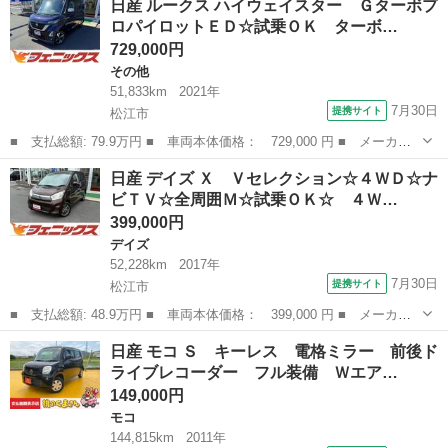
日産 ルークス ハイウェイスター Ｇターボプ
ー ＧターボプロパイロットＥＤ☆ナビ☆試乗ＯＫ ターボ☆プロパ
ロパイロットＥＤ☆試乗ＯＫ ターボ…
イロット☆...
729,000円
その他
51,833km
2021年
7月30日
提携サイト
松江市
■ 支払総額: 79.9万円 ■ 車両本体価格： 729,000 円 ■ メーカー
名： 日産 ■ 車種名： ルークス ■ グレード名： ハイウェイス
島根
松江市
その他
日産 デイズ Ｘ Ｖセレクション☆４ＷＤ☆ナ
ター ＧターボプロパイロットＥＤ☆試乗ＯＫ ターボ☆プロパイロ
ビＴＶ☆全周囲Ｍ☆試乗ＯＫ☆ ４Ｗ…
ット☆純正９...
399,000円
デイズ
52,228km
2017年
7月30日
提携サイト
松江市
■ 支払総額: 48.9万円 ■ 車両本体価格： 399,000 円 ■ メーカー
名： 日産 ■ 車種名： デイズ ■ グレード名： Ｘ Ｖセレクシ
島根
松江市
デイズ
日産 モコ Ｓ キーレス 電格ミラー 前後ド
ョン☆４ＷＤ☆ナビＴＶ☆全周囲Ｍ☆試乗ＯＫ☆ ４ＷＤ☆純正メモ
ライブレコーダー フル装備 Ｗエア…
リーナビＴＶ...
149,000円
モコ
144,815km
2011年