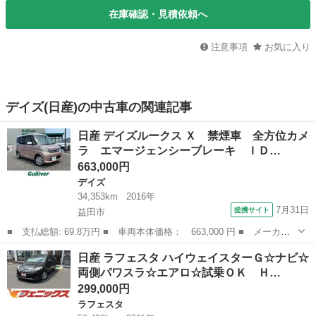
在庫確認・見積依頼へ
注意事項
お気に入り
デイズ(日産)の中古車の関連記事
日産 デイズルークス Ｘ 禁煙車 全方位カメ
ラ エマージェンシーブレーキ ＩＤ…
663,000円
デイズ
34,353km
2016年
7月31日
提携サイト
益田市
■ 支払総額: 69.8万円 ■ 車両本体価格： 663,000 円 ■ メーカー
名： 日産 ■ 車種名： デイズルークス ■ グレード名： Ｘ 禁
島根
益田市
デイズ
日産 ラフェスタ ハイウェイスターＧ☆ナビ☆
煙車 全方位カメラ エマージェンシーブレーキ ＩＤストップ 片
両側パワスラ☆エアロ☆試乗ＯＫ Ｈ…
側パワスラ ...
299,000円
ラフェスタ