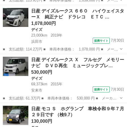
■ 支払総額: 113.9万円 ■ 車両本体価格： 1,059,000 円 ■ メーカ
ー名： 日産 ■ 車種名： ルークス ■ グレード名： ＨＳーＸプ
島根
松江市
その他
日産 デイズルークス ６６０ ハイウェイスタ
ロパイロット☆ナビ☆全方位Ｍ☆両電動ドア☆試乗ＯＫ ☆プロパイ
ーＸ 純正ナビ ドラレコ ＥＴＣ …
ロット☆...
1,078,000円
デイズ
23,000km
2019年
7月30日
提携サイト
浜田市
■ 支払総額: 114.2万円 ■ 車両本体価格： 1,078,000 円 ■ メーカ
ー名： 日産 ■ 車種名： デイズルークス ■ グレード名： ６６
島根
浜田市
デイズ
日産 デイズルークス Ｘ フルセグ メモリー
０ ハイウェイスターＸ 純正ナビ ドラレコ ＥＴＣ ■ 排気
ナビ ＤＶＤ再生 ミュージックプレ…
量： 66...
530,000円
デイズ
69,373km
2015年
7月30日
提携サイト
安来市
■ 支払総額: 61.3万円 ■ 車両本体価格： 530,000 円 ■ メーカー
名： 日産 ■ 車種名： デイズルークス ■ グレード名： Ｘ フ
島根
安来市
デイズ
日産 モコ Ｓ ホグランプ 車検令和９年７月
ルセグ メモリーナビ ＤＶＤ再生 ミュージックプレイヤー接続
２９日です （検9.7）
可 バックカメ...
130,000円