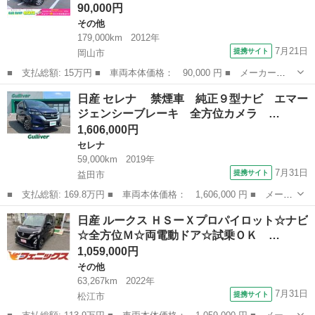
90,000円
その他
179,000km
2012年
7月21日
提携サイト
岡山市
■ 支払総額: 15万円 ■ 車両本体価格： 90,000 円 ■ メーカー
名： 日産 ■ 車種名： ルークス ■ グレード名： ハイウェイス
岡山
岡山市
その他
日産 セレナ 禁煙車 純正９型ナビ エマー
ター 左側パワースライドドア ＨＩＤライト フォグ 純正１４Ａ
ジェンシーブレーキ 全方位カメラ …
Ｗ スマートキー ...
1,606,000円
セレナ
59,000km
2019年
7月31日
提携サイト
益田市
■ 支払総額: 169.8万円 ■ 車両本体価格： 1,606,000 円 ■ メーカ
ー名： 日産 ■ 車種名： セレナ ■ グレード名： 禁煙車 純
島根
益田市
セレナ
日産 ルークス ＨＳーＸプロパイロット☆ナビ
正９型ナビ エマージェンシーブレーキ 全方位カメラ クルコン
☆全方位Ｍ☆両電動ドア☆試乗ＯＫ …
Ｐアシス...
1,059,000円
その他
63,267km
2022年
7月31日
提携サイト
松江市