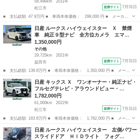
58,496km
2011年
7月31日
提携サイト
松江市
■ 支払総額: 47.9万円 ■ 車両本体価格： 299,000 円 ■ メーカー
名： 日産 ■ 車種名： ラフェスタ ■ グレード名： ハイウェイ
島根
松江市
ラフェスタ
日産 ルークス ハイウェイスター Ｘ 禁煙
スターＧ☆ナビ☆両側パワスラ☆エアロ☆試乗ＯＫ ＨＤＤナビ☆両
車 純正９型ナビ 全方位カメラ エマ…
側パワースラ...
1,350,000円
その他
29,725km
2021年
7月31日
提携サイト
益田市
■ 支払総額: 139.8万円 ■ 車両本体価格： 1,350,000 円 ■ メーカ
ー名： 日産 ■ 車種名： ルークス ■ グレード名： ハイウェイ
島根
益田市
その他
日産 キックス Ｘ ワンオーナー・純正ナビ・
スター Ｘ 禁煙車 純正９型ナビ 全方位カメラ エマブレ レー
フルセグテレビ・アラウンドビュー・…
ンキープ...
1,782,000円
61,000km
2022年
7月31日
提携サイト
松江市
■ 支払総額: 183.8万円 ■ 車両本体価格： 1,782,000 円 ■ メーカ
ー名： 日産 ■ 車種名： キックス ■ グレード名： Ｘ ワンオ
島根
松江市
日産
日産 ルークス ハイウェイスター 左側パワー
ーナー・純正ナビ・フルセグテレビ・アラウンドビュー・デジタルイ
スライドドア ＨＩＤライト フォグ…
ンナーミ...