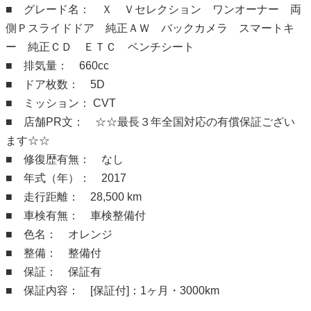
■ グレード名： Ｘ Ｖセレクション ワンオーナー 両
側Ｐスライドドア 純正ＡＷ バックカメラ スマートキ
ー 純正ＣＤ ＥＴＣ ベンチシート
■ 排気量： 660cc
■ ドア枚数： 5D
■ ミッション： CVT
■ 店舗PR文： ☆☆最長３年全国対応の有償保証ござい
ます☆☆
■ 修復歴有無： なし
■ 年式（年）： 2017
■ 走行距離： 28,500 km
■ 車検有無： 車検整備付
■ 色名： オレンジ
■ 整備： 整備付
■ 保証： 保証有
■ 保証内容： [保証付]：1ヶ月・3000km