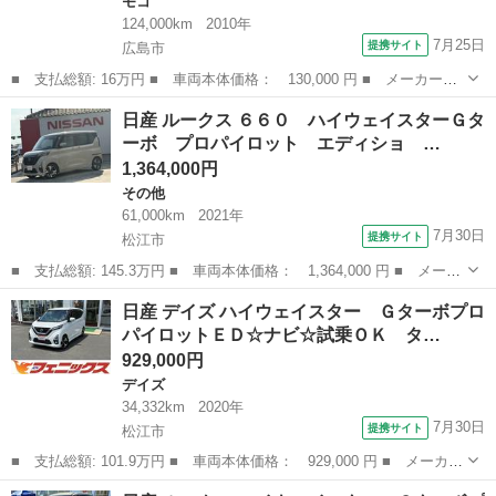
モコ
124,000km
2010年
7月25日
提携サイト
広島市
■ 支払総額: 16万円 ■ 車両本体価格： 130,000 円 ■ メーカー
名： 日産 ■ 車種名： モコ ■ グレード名： Ｓ ホグランプ
広島
広島市
モコ
日産 ルークス ６６０ ハイウェイスターＧタ
車検令和９年７月２９日です ■ 排気量： 660cc ■ ドア枚数：
ーボ プロパイロット エディショ …
5D ■...
1,364,000円
その他
61,000km
2021年
7月30日
提携サイト
松江市
■ 支払総額: 145.3万円 ■ 車両本体価格： 1,364,000 円 ■ メーカ
ー名： 日産 ■ 車種名： ルークス ■ グレード名： ６６０ ハ
島根
松江市
その他
日産 デイズ ハイウェイスター Ｇターボプロ
イウェイスターＧターボ プロパイロット エディショ 純正ナビ
パイロットＥＤ☆ナビ☆試乗ＯＫ タ…
全周囲カ...
929,000円
デイズ
34,332km
2020年
7月30日
提携サイト
松江市
■ 支払総額: 101.9万円 ■ 車両本体価格： 929,000 円 ■ メーカー
名： 日産 ■ 車種名： デイズ ■ グレード名： ハイウェイスタ
島根
松江市
デイズ