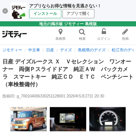
アプリならお得な情報を見逃さない！
インストール
アプリで開く
地元の掲示板 ジモティー 島根版
島根県
検索
ログイン
投稿
ジモティー
中古車
日産
デイズ
島根県のデイズ
松江市のデイ
日産 デイズルークス Ｘ Ｖセレクション ワンオー
ナー 両側Ｐスライドドア 純正ＡＷ バックカメ
ラ スマートキー 純正ＣＤ ＥＴＣ ベンチシート
（車検整備付）
投稿ID: g_700104006330251128001
2026年5月27日 20:30