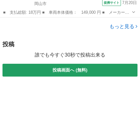
7月20日
提携サイト
岡山市
■ 支払総額: 18万円 ■ 車両本体価格： 149,000 円 ■ メーカー
名： 日産 ■ 車種名： モコ ■ グレード名： Ｓ キーレス 電
岡山
岡山市
モコ
格ミラー 前後ドライブレコーダー フル装備 Ｗエアバッグ ベン
もっと見る
チシート フルフ...
投稿
誰でも今すぐ30秒で投稿出来る
投稿画面へ (無料)